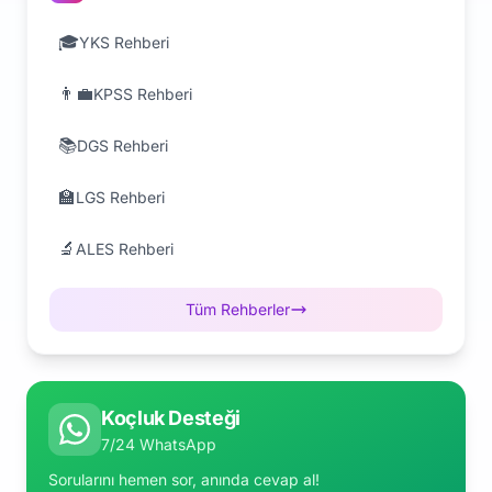
🎓
YKS Rehberi
👨‍💼
KPSS Rehberi
📚
DGS Rehberi
🏫
LGS Rehberi
🔬
ALES Rehberi
Tüm Rehberler
Koçluk Desteği
7/24 WhatsApp
Sorularını hemen sor, anında cevap al!