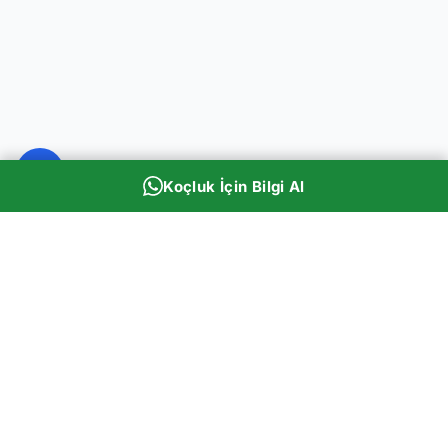
Koçluk İçin Bilgi Al
Rehber Panda
Eğitim Koçluğu & Akademi