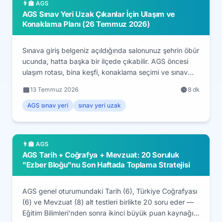
👨‍🏫 AGS
AGS Sınav Yeri Uzak Çıkanlar İçin Ulaşım ve
Konaklama Planı (26 Temmuz 2026)
Sınava giriş belgeniz açıldığında salonunuz şehrin öbür
ucunda, hatta başka bir ilçede çıkabilir. AGS öncesi
ulaşım rotası, bina keşfi, konaklama seçimi ve sınav
sabahı zaman planını senaryo senaryo anlattık: aynı
13 Temmuz 2026
8 dk
ilçe, aynı il uzak nokta ve şehir dışı.
AGS sınav yeri
sınav yeri uzak
👨‍🏫 AGS
AGS Tarih + Coğrafya + Mevzuat: 20 Soruluk
"Ezber Bloğu"nu Son Haftada Toplama Stratejisi
AGS genel oturumundaki Tarih (6), Türkiye Coğrafyası
(6) ve Mevzuat (8) alt testleri birlikte 20 soru eder —
Eğitim Bilimleri'nden sonra ikinci büyük puan kaynağı.