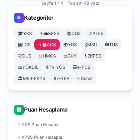
Sayfa 1 / 4 - Toplam 48 yazı
Kategoriler
📂
🎓
YKS
👨‍💼
KPSS
📚
DGS
🔬
ALES
🏫
LGS
👨‍🏫
AGS
🌍
YDS
🎖️
MSÜ
🏥
TUS
🦷
DUS
⚖️
HMGS
💰
GUY
♿
EKPSS
📖
YÖKDİL
🌐
TR-YÖS
💻
e-YDS
🏛️
MEB-EKYS
📱
e-TEP
✨
Genel
Puan Hesaplama
🧮
YKS Puan Hesapla
KPSS Puan Hesapla