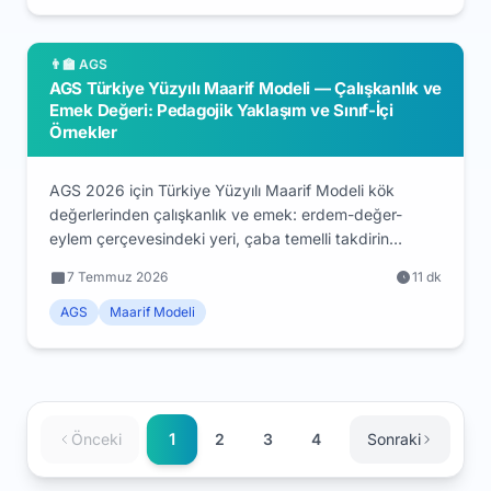
içselleştiren aday, AGS sorularını ezber değil mantık
kurarak çözer.
👨‍🏫 AGS
AGS Türkiye Yüzyılı Maarif Modeli — Çalışkanlık ve
Emek Değeri: Pedagojik Yaklaşım ve Sınıf-İçi
Örnekler
AGS 2026 için Türkiye Yüzyılı Maarif Modeli kök
değerlerinden çalışkanlık ve emek: erdem-değer-
eylem çerçevesindeki yeri, çaba temelli takdirin
pedagojisi, adım adım sınıf-içi örnekler, kazanım ve
7 Temmuz 2026
11 dk
ölçme yaklaşımı. Öğretmen adayları için kavramsal ve
uygulamalı rehber.
AGS
Maarif Modeli
1
Önceki
2
3
4
Sonraki