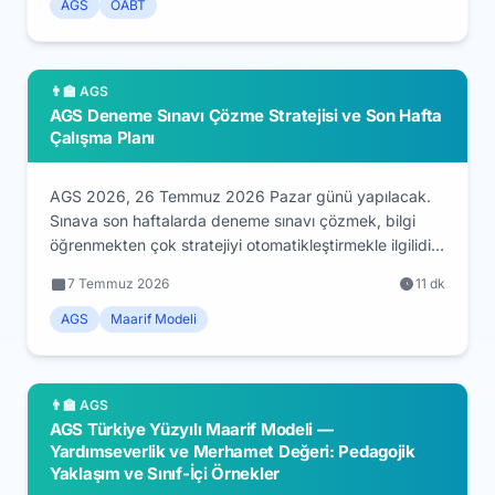
dengesini ve son dönem haftalık tekrar programını ele
AGS
ÖABT
alıyoruz.
👨‍🏫 AGS
AGS Deneme Sınavı Çözme Stratejisi ve Son Hafta
Çalışma Planı
AGS 2026, 26 Temmuz 2026 Pazar günü yapılacak.
Sınava son haftalarda deneme sınavı çözmek, bilgi
öğrenmekten çok stratejiyi otomatikleştirmekle ilgilidir.
Bu rehberde deneme çözerken zaman yönetimi,
7 Temmuz 2026
11 dk
tarama teknikleri, deneme sonrası analiz ve son hafta
günlük planı adım adım anlatılıyor.
AGS
Maarif Modeli
👨‍🏫 AGS
AGS Türkiye Yüzyılı Maarif Modeli —
Yardımseverlik ve Merhamet Değeri: Pedagojik
Yaklaşım ve Sınıf-İçi Örnekler