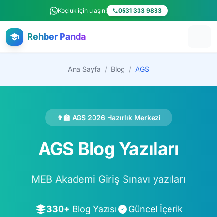
Ana içeriğe atla
Koçluk için ulaşın!
0531 333 9833
Rehber Panda
Ana Sayfa
/
Blog
/
AGS
👨‍🏫 AGS 2026 Hazırlık Merkezi
AGS Blog Yazıları
MEB Akademi Giriş Sınavı yazıları
330+
Blog Yazısı
Güncel İçerik