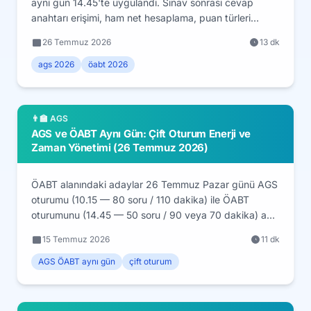
aynı gün 14.45'te uygulandı. Sınav sonrası cevap
anahtarı erişimi, ham net hesaplama, puan türleri
(P1/P2/P3), 26 Ağustos sonuç takvimi ve Millî Eğitim
26 Temmuz 2026
13 dk
Akademisi başvuru eşiği rehberi.
ags 2026
öabt 2026
👨‍🏫 AGS
AGS ve ÖABT Aynı Gün: Çift Oturum Enerji ve
Zaman Yönetimi (26 Temmuz 2026)
ÖABT alanındaki adaylar 26 Temmuz Pazar günü AGS
oturumu (10.15 — 80 soru / 110 dakika) ile ÖABT
oturumunu (14.45 — 50 soru / 90 veya 70 dakika) aynı
gün art arda giriyor. Alana göre değişen ÖABT süresi,
15 Temmuz 2026
11 dk
iki oturum arası mola yönetimi, ikinci oturumda dikkat
düşüşünü önleme ve sonuç takvimi (26 Ağustos) tek
AGS ÖABT aynı gün
çift oturum
rehberde.