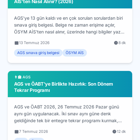
AİS'ten Nasıl Alınır? (2026)
AGS'ye 13 gün kaldı ve en çok sorulan sorulardan biri
sınava giriş belgesi. Belge ne zaman erişime açılır,
ÖSYM AİS'ten nasıl alınır, üzerinde hangi bilgiler yazar,
şifrenizi unuttuysanız ne yapmalısınız? Adım adım
13 Temmuz 2026
8 dk
2026 rehberi.
AGS sınava giriş belgesi
ÖSYM AİS
👨‍🏫 AGS
AGS ve ÖABT'ye Birlikte Hazırlık: Son Dönem
Tekrar Programı
AGS ve ÖABT 2026, 26 Temmuz 2026 Pazar günü
aynı gün uygulanacak. İki sınav aynı güne denk
geldiğinde tek bir entegre tekrar programı kurmak,
dağınık çalışmaktan çok daha verimlidir. Bu rehberde
7 Temmuz 2026
12 dk
iki sınavın örtüşen ve ayrışan yönlerini, öncelik