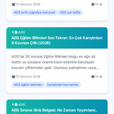
Bu üç blok ağırlıklı ezber ve hatırlamaya dayandığı için
13 Temmuz 2026
10 dk
son haftada en yüksek getiriyi verir. İşte bu 20 soruyu
son 13 günde toparlama planı.
AGS tarih coğrafya mevzuat
AGS son hafta
👨‍🏫 AGS
AGS Eğitim Bilimleri Son Tekrar: En Çok Karıştırılan
8 Kavram Çifti (2026)
AGS'de 30 soruluk Eğitim Bilimleri bloğu en ağır alt
testtir ve soruların önemli kısmı birbirine benzeyen
kavram çiftlerinden gelir. Olumsuz pekiştirme-ceza,
özümleme-uyumsama, geçerlik-güvenirlik... Son 13
13 Temmuz 2026
10 dk
günde netleştirmeniz gereken 8 kritik ayrımı tek
rehberde topladık.
AGS eğitim bilimleri
karıştırılan kavramlar
👨‍🏫 AGS
AGS Sınava Giriş Belgesi: Ne Zaman Yayımlanır,