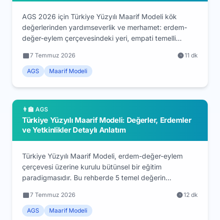
AGS 2026 için Türkiye Yüzyılı Maarif Modeli kök
değerlerinden yardımseverlik ve merhamet: erdem-
değer-eylem çerçevesindeki yeri, empati temelli
pedagoji, adım adım sınıf-içi örnekler, kazanım ve
7 Temmuz 2026
11 dk
ölçme yaklaşımı. Öğretmen adayları için kavramsal ve
uygulamalı rehber.
AGS
Maarif Modeli
👨‍🏫 AGS
Türkiye Yüzyılı Maarif Modeli: Değerler, Erdemler
ve Yetkinlikler Detaylı Anlatım
Türkiye Yüzyılı Maarif Modeli, erdem-değer-eylem
çerçevesi üzerine kurulu bütünsel bir eğitim
paradigmasıdır. Bu rehberde 5 temel değerin
erdemlerle nasıl ilişkilendiğini, 9 yetkinliğin ve beceri
7 Temmuz 2026
12 dk
kategorilerinin kapsamını AGS 2026 açısından
derinlemesine ele alıyoruz. Kavramsal çerçeveyi
AGS
Maarif Modeli