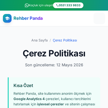
Ana içeriğe atla
Koçluk için ulaşın!
0531 333 9833
Rehber Panda
Ana Sayfa
/
Çerez Politikası
Çerez Politikası
Son güncelleme: 12 Mayıs 2026
Kısa Özet
Rehber Panda, site kullanımını anonim ölçmek için
Google Analytics 4
çerezleri, kullanıcı tercihlerini
hatırlamak için
işlevsel çerezler
ve sitenin çalışması