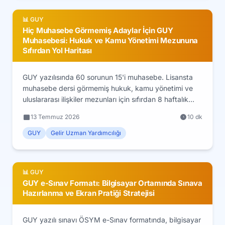
📊 GUY
Hiç Muhasebe Görmemiş Adaylar İçin GUY
Muhasebesi: Hukuk ve Kamu Yönetimi Mezununa
Sıfırdan Yol Haritası
GUY yazılısında 60 sorunun 15'i muhasebe. Lisansta
muhasebe dersi görmemiş hukuk, kamu yönetimi ve
uluslararası ilişkiler mezunları için sıfırdan 8 haftalık
muhasebe yol haritası.
13 Temmuz 2026
10 dk
GUY
Gelir Uzman Yardımcılığı
📊 GUY
GUY e-Sınav Formatı: Bilgisayar Ortamında Sınava
Hazırlanma ve Ekran Pratiği Stratejisi
GUY yazılı sınavı ÖSYM e-Sınav formatında, bilgisayar