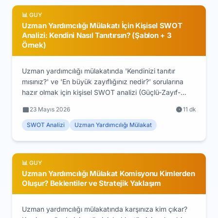
📊 GUY
Uzman Yardımcılığı Mülakatı İçin Kişisel SWOT
Analizi: Kendini Nasıl Tanıtırsın? (Şablon + 3
Örnek)
Uzman yardımcılığı mülakatında 'Kendinizi tanıtır
mısınız?' ve 'En büyük zayıflığınız nedir?' sorularına
hazır olmak için kişisel SWOT analizi (Güçlü-Zayıf-
Fırsat-Tehdit) şablonu. 3 somut örnek + mülakat
23 Mayıs 2026
11 dk
uygulaması.
SWOT Analizi
Uzman Yardımcılığı Mülakat
📊 GUY
Uzman Yardımcılığı Mülakat Komisyonu Kimlerden
Oluşur? Beklentiler ve Stratejik Yaklaşım
Uzman yardımcılığı mülakatında karşınıza kim çıkar?