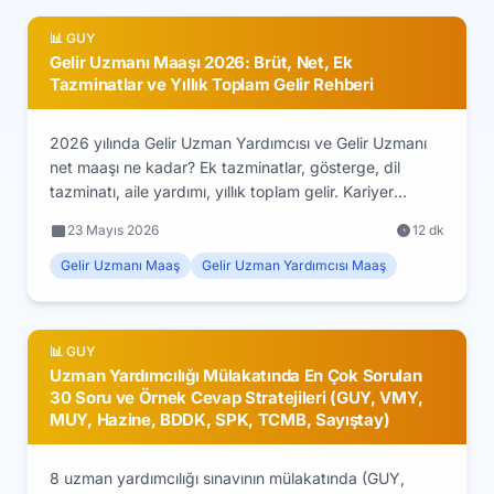
📊 GUY
Gelir Uzmanı Maaşı 2026: Brüt, Net, Ek
Tazminatlar ve Yıllık Toplam Gelir Rehberi
2026 yılında Gelir Uzman Yardımcısı ve Gelir Uzmanı
net maaşı ne kadar? Ek tazminatlar, gösterge, dil
tazminatı, aile yardımı, yıllık toplam gelir. Kariyer
basamakları boyunca maaş seyri.
23 Mayıs 2026
12 dk
Gelir Uzmanı Maaş
Gelir Uzman Yardımcısı Maaş
📊 GUY
Uzman Yardımcılığı Mülakatında En Çok Sorulan
30 Soru ve Örnek Cevap Stratejileri (GUY, VMY,
MUY, Hazine, BDDK, SPK, TCMB, Sayıştay)
8 uzman yardımcılığı sınavının mülakatında (GUY,