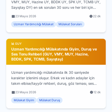
VMY, MUY, Hazine UY, BDDK UY, SPK UY, TCMB UY,
Sayıştay DY) en sık sorulan 30 soru ve her biri için
örnek cevap stratejisi. Komisyonun ne aradığını bil,
23 Mayıs 2026
22 dk
tuzaklara düşme.
Uzman Yardımcılığı Mülakat
Mülakat Soruları
📊 GUY
Uzman Yardımcılığı Mülakatında Giyim, Duruş ve
Ses Tonu Rehberi (GUY, VMY, MUY, Hazine,
BDDK, SPK, TCMB, Sayıştay)
Uzman yardımcılığı mülakatında ilk 30 saniyede
karakter izlenimi oluşur. Erkek ve kadın adaylar için
takım elbise/tayyör rehberi, duruş, göz teması, ses
tonu ve el kol hareketleri ile profesyonel imaj.
23 Mayıs 2026
12 dk
Mülakat Giyim
Mülakat Duruş