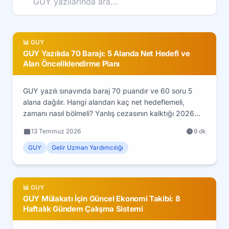
📊 GUY
GUY Yazılıda 70 Barajı: 5 Alanda Net Hedefi ve
Alan Önceliklendirme Planı
GUY yazılı sınavında baraj 70 puandır ve 60 soru 5
alana dağılır. Hangi alandan kaç net hedeflemeli,
zamanı nasıl bölmeli? Yanlış cezasının kalktığı 2026
formatında baraj matematiği ve alan önceliklendirme
13 Temmuz 2026
9 dk
planı.
GUY
Gelir Uzman Yardımcılığı
📊 GUY
GUY Mülakatı İçin Güncel Ekonomi Takibi: 8
Haftalık Gündem Çalışma Sistemi