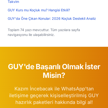
Takvim
GUY Kurs mu Koçluk mu? Hangisi Etkili?
GUY'da Öne Çıkan Konular: 2026 Koçluk Destekli Analiz
Toplam 74 yazı mevcuttur. Tüm yazılara sayfa
navigasyonu ile ulaşabilirsiniz.
GUY'de Başarılı Olmak İster
Misin?
Kazım İncebacak ile WhatsApp'tan
iletişime geçerek kişiselleştirilmiş GUY
hazırlık paketleri hakkında bilgi al!