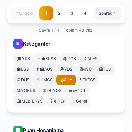
1
Önceki
2
3
4
Sonraki
Sayfa 1 / 4 - Toplam 48 yazı
Kategoriler
📂
🎓
YKS
👨‍💼
KPSS
📚
DGS
🔬
ALES
🏫
LGS
👨‍🏫
AGS
🌍
YDS
🎖️
MSÜ
🏥
TUS
🦷
DUS
⚖️
HMGS
💰
GUY
♿
EKPSS
📖
YÖKDİL
🌐
TR-YÖS
💻
e-YDS
🏛️
MEB-EKYS
📱
e-TEP
✨
Genel
Puan Hesaplama
🧮