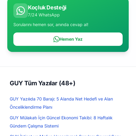
Koçluk Desteği
7/24 WhatsApp
Sorularını hemen sor, anında cevap al!
Hemen Yaz
GUY Tüm Yazılar (48+)
GUY Yazılıda 70 Barajı: 5 Alanda Net Hedefi ve Alan
Önceliklendirme Planı
GUY Mülakatı İçin Güncel Ekonomi Takibi: 8 Haftalık
Gündem Çalışma Sistemi