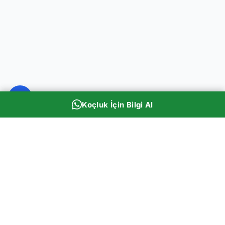
Koçluk İçin Bilgi Al
Rehber Panda
Eğitim Koçluğu & Akademi