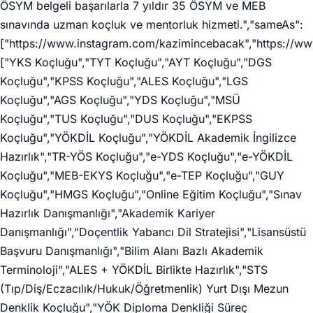
ÖSYM belgeli başarılarla 7 yıldır 35 ÖSYM ve MEB
sınavında uzman koçluk ve mentorluk hizmeti.","sameAs":
["https://www.instagram.com/kazimincebacak","https://w
["YKS Koçluğu","TYT Koçluğu","AYT Koçluğu","DGS
Koçluğu","KPSS Koçluğu","ALES Koçluğu","LGS
Koçluğu","AGS Koçluğu","YDS Koçluğu","MSÜ
Koçluğu","TUS Koçluğu","DUS Koçluğu","EKPSS
Koçluğu","YÖKDİL Koçluğu","YÖKDİL Akademik İngilizce
Hazırlık","TR-YÖS Koçluğu","e-YDS Koçluğu","e-YÖKDİL
Koçluğu","MEB-EKYS Koçluğu","e-TEP Koçluğu","GUY
Koçluğu","HMGS Koçluğu","Online Eğitim Koçluğu","Sınav
Hazırlık Danışmanlığı","Akademik Kariyer
Danışmanlığı","Doçentlik Yabancı Dil Stratejisi","Lisansüstü
Başvuru Danışmanlığı","Bilim Alanı Bazlı Akademik
Terminoloji","ALES + YÖKDİL Birlikte Hazırlık","STS
(Tıp/Diş/Eczacılık/Hukuk/Öğretmenlik) Yurt Dışı Mezun
Denklik Koçluğu","YÖK Diploma Denkliği Süreç