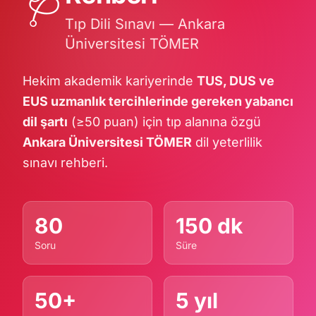
🩺
Tıp Dili Sınavı — Ankara
Üniversitesi TÖMER
Hekim akademik kariyerinde
TUS, DUS ve
EUS uzmanlık tercihlerinde gereken yabancı
dil şartı
(≥50 puan) için tıp alanına özgü
Ankara Üniversitesi TÖMER
dil yeterlilik
sınavı rehberi.
80
150 dk
Soru
Süre
50+
5 yıl