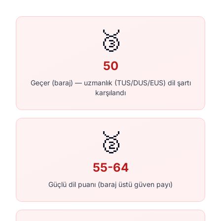
🥉
50
Geçer (baraj) — uzmanlık (TUS/DUS/EUS) dil şartı
karşılandı
🥈
55-64
Güçlü dil puanı (baraj üstü güven payı)