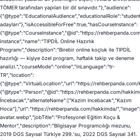
TÖMER tarafından yapılan bir dil sınavıdır."},"audience":
{"@type":"EducationalAudience","educationalRole":"studen
adayları"},"isAccessibleForFree":true,"hasCourseInstance":
{"@type":"CourseInstance","@id":"https://rehberpanda.com/
instance","name":"TIPDİL Online Hazırlık
Programı","description":"Birebir online koçluk ile TIPDİL
hazırlığı — kişiye özel program, haftalık takip ve deneme
analizi.","courseMode":"online","inLanguage":"tr-
TR","location":
{"@type":"VirtualLocation","url":"https://rehberpanda.com/ko
{"@type":"Person","@id":"https://rehberpanda.com/hakki
İncebacak","alternateName":["Kazim Incebacak","Kazım
Hoca"],"url":"https://rehberpanda.com/hakkimda/","image"
avatar.webp","jobTitle":"Profesyonel Eğitim Koçu &
Mentor","description":"Bilgisayar Programcılığı mezunu,
2019 DGS Sayısal Türkiye 299.'su, 2022 DGS Sayısal 341.