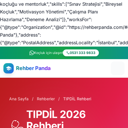
koçluğu ve mentorluk","skills":["Sınav Stratejisi","Bireysel
Koçluk","Motivasyon Yönetimi","Çalışma Planı
Hazırlama","Deneme Analizi"]},"worksFor":
{"@type":"Organization","@id":"https://rehberpanda.com/#
Panda"},"address":
{"@type":"PostalAddress","addressLocality":"İstanbul","ad
Ana içeriğe atla
Koçluk için ulaşın!
0531 333 9833
Rehber Panda
Ana Sayfa
/
Rehberler
/
TIPDİL Rehberi
TIPDİL 2026
Rehberi