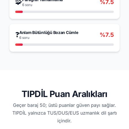
🧩
%7.5
6 soru
Anlam Bütünlüğü Bozan Cümle
❓
%7.5
6 soru
TIPDİL Puan Aralıkları
Geçer baraj 50; üstü puanlar güven payı sağlar.
TIPDİL yalnızca TUS/DUS/EUS uzmanlık dil şartı
içindir.