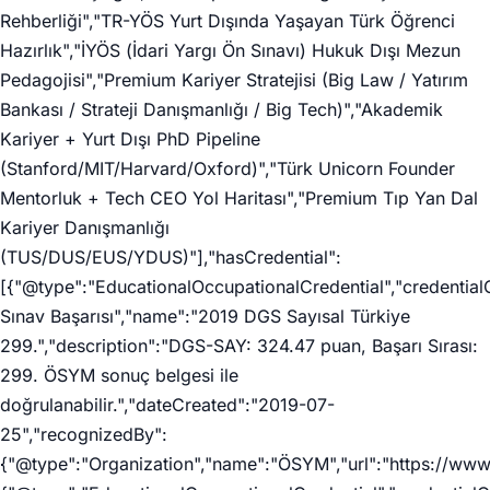
Rehberliği","TR-YÖS Yurt Dışında Yaşayan Türk Öğrenci
Hazırlık","İYÖS (İdari Yargı Ön Sınavı) Hukuk Dışı Mezun
Pedagojisi","Premium Kariyer Stratejisi (Big Law / Yatırım
Bankası / Strateji Danışmanlığı / Big Tech)","Akademik
Kariyer + Yurt Dışı PhD Pipeline
(Stanford/MIT/Harvard/Oxford)","Türk Unicorn Founder
Mentorluk + Tech CEO Yol Haritası","Premium Tıp Yan Dal
Kariyer Danışmanlığı
(TUS/DUS/EUS/YDUS)"],"hasCredential":
[{"@type":"EducationalOccupationalCredential","credenti
Sınav Başarısı","name":"2019 DGS Sayısal Türkiye
299.","description":"DGS-SAY: 324.47 puan, Başarı Sırası:
299. ÖSYM sonuç belgesi ile
doğrulanabilir.","dateCreated":"2019-07-
25","recognizedBy":
{"@type":"Organization","name":"ÖSYM","url":"https://www