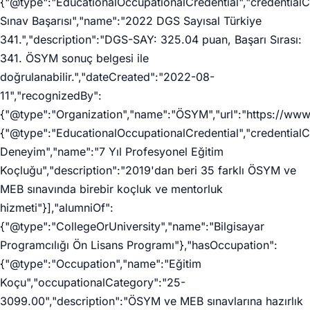
{"@type":"EducationalOccupationalCredential","credentia
Sınav Başarısı","name":"2022 DGS Sayısal Türkiye
341.","description":"DGS-SAY: 325.04 puan, Başarı Sırası:
341. ÖSYM sonuç belgesi ile
doğrulanabilir.","dateCreated":"2022-08-
11","recognizedBy":
{"@type":"Organization","name":"ÖSYM","url":"https://www
{"@type":"EducationalOccupationalCredential","credential
Deneyim","name":"7 Yıl Profesyonel Eğitim
Koçluğu","description":"2019'dan beri 35 farklı ÖSYM ve
MEB sınavında birebir koçluk ve mentorluk
hizmeti"}],"alumniOf":
{"@type":"CollegeOrUniversity","name":"Bilgisayar
Programcılığı Ön Lisans Programı"},"hasOccupation":
{"@type":"Occupation","name":"Eğitim
Koçu","occupationalCategory":"25-
3099.00","description":"ÖSYM ve MEB sınavlarına hazırlık