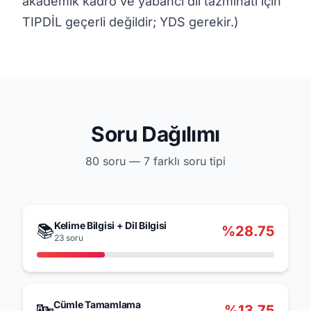
akademik kadro ve yabancı dil tazminatı için
TIPDİL geçerli değildir; YDS gerekir.)
Soru Dağılımı
80 soru — 7 farklı soru tipi
Kelime Bilgisi + Dil Bilgisi
📚
%28.75
23 soru
Cümle Tamamlama
🔤
%13.75