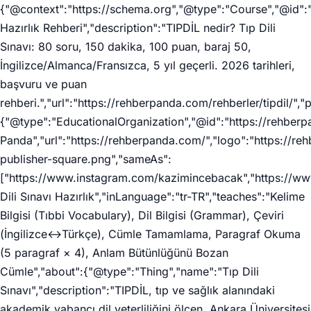
{"@context":"https://schema.org","@type":"Course","@id":"
Hazırlık Rehberi","description":"TIPDİL nedir? Tıp Dili
Sınavı: 80 soru, 150 dakika, 100 puan, baraj 50,
İngilizce/Almanca/Fransızca, 5 yıl geçerli. 2026 tarihleri,
başvuru ve puan
rehberi.","url":"https://rehberpanda.com/rehberler/tipdil/","
{"@type":"EducationalOrganization","@id":"https://rehber
Panda","url":"https://rehberpanda.com/","logo":"https://r
publisher-square.png","sameAs":
["https://www.instagram.com/kazimincebacak","https://ww
Dili Sınavı Hazırlık","inLanguage":"tr-TR","teaches":"Kelime
Bilgisi (Tıbbi Vocabulary), Dil Bilgisi (Grammar), Çeviri
(İngilizce↔Türkçe), Cümle Tamamlama, Paragraf Okuma
(5 paragraf × 4), Anlam Bütünlüğünü Bozan
Cümle","about":{"@type":"Thing","name":"Tıp Dili
Sınavı","description":"TIPDİL, tıp ve sağlık alanındaki
akademik yabancı dil yeterliliğini ölçen, Ankara Üniversitesi