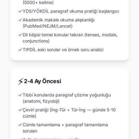
(5000+ kelime)
YDS/YÖKDİL paragraf okuma pratiği başlangıcı
Akademik makale okuma alışkanlığı
(PubMed/NEJM/Lancet)
Dil bilgisi temel konular tekrarı (tenses, modals,
conjunctions)
TIPDİL eski sorular ve örnek soru analizi
⚡
2-4 Ay Öncesi
Tıbbi konularda paragraf çözme yoğunluğu
(anatomi, fizyoloji)
Çeviri pratiği (İng-Tür + Tür-İng — günde 5-10
cümle)
Cümle tamamlama + paragraf tamamlama
soruları