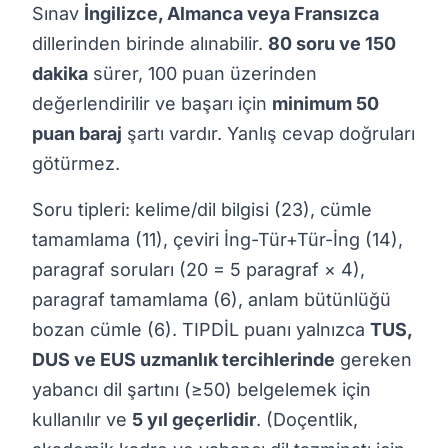
Sınav
İngilizce, Almanca veya Fransızca
dillerinden birinde alınabilir.
80 soru ve 150
dakika
sürer, 100 puan üzerinden
değerlendirilir ve başarı için
minimum 50
puan baraj
şartı vardır. Yanlış cevap doğruları
götürmez.
Soru tipleri: kelime/dil bilgisi (23), cümle
tamamlama (11), çeviri İng-Tür+Tür-İng (14),
paragraf soruları (20 = 5 paragraf × 4),
paragraf tamamlama (6), anlam bütünlüğü
bozan cümle (6). TIPDİL puanı yalnızca
TUS,
DUS ve EUS uzmanlık tercihlerinde
gereken
yabancı dil şartını (≥50) belgelemek için
kullanılır ve
5 yıl geçerlidir
. (Doçentlik,