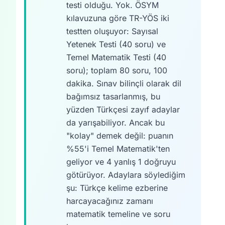
testi olduğu. Yok. ÖSYM
kılavuzuna göre TR-YÖS iki
testten oluşuyor: Sayısal
Yetenek Testi (40 soru) ve
Temel Matematik Testi (40
soru); toplam 80 soru, 100
dakika. Sınav bilinçli olarak dil
bağımsız tasarlanmış, bu
yüzden Türkçesi zayıf adaylar
da yarışabiliyor. Ancak bu
"kolay" demek değil: puanın
%55'i Temel Matematik'ten
geliyor ve 4 yanlış 1 doğruyu
götürüyor. Adaylara söylediğim
şu: Türkçe kelime ezberine
harcayacağınız zamanı
matematik temeline ve soru