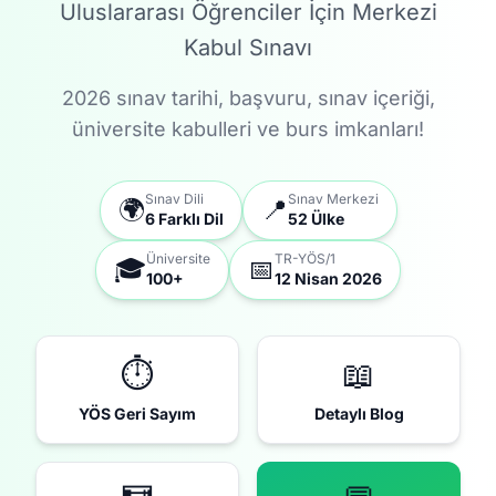
Uluslararası Öğrenciler İçin Merkezi
Kabul Sınavı
2026 sınav tarihi, başvuru, sınav içeriği,
üniversite kabulleri ve burs imkanları!
Sınav Dili
Sınav Merkezi
🌍
📍
6 Farklı Dil
52 Ülke
Üniversite
TR-YÖS/1
🎓
📅
100+
12 Nisan 2026
⏱️
📖
YÖS Geri Sayım
Detaylı Blog