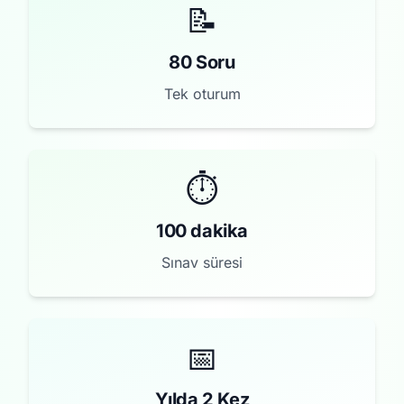
📝
80 Soru
Tek oturum
⏱️
100 dakika
Sınav süresi
📅
Yılda 2 Kez