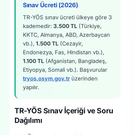
Sınav Ücreti (2026)
TR-YÖS sınav ücreti ülkeye göre 3
kademedir:
3.500 TL
(Türkiye,
KKTC, Almanya, ABD, Azerbaycan
vb.),
1.500 TL
(Cezayir,
Endonezya, Fas, Hindistan vb.),
1.100 TL
(Afganistan, Bangladeş,
Etiyopya, Somali vb.). Başvurular
tryos.osym.gov.tr
üzerinden
yapılır.
TR-YÖS Sınav İçeriği ve Soru
Dağılımı