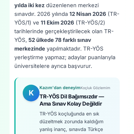
yılda iki kez
düzenlenen merkezi
sınavdır. 2026 yılında
12 Nisan 2026
(TR-
YÖS/1) ve
11 Ekim 2026
(TR-YÖS/2)
tarihlerinde gerçekleştirilecek olan TR-
YÖS,
52 ülkede 78 farklı sınav
merkezinde
yapılmaktadır. TR-YÖS
yerleştirme yapmaz; adaylar puanlarıyla
üniversitelere ayrıca başvurur.
Kazım'dan deneyim
Koçluk Gözlemim
K
TR-YÖS Dil Bağımsızdır —
Ama Sınav Kolay Değildir
TR-YÖS koçluğunda en sık
düzeltmek zorunda kaldığım
yanlış inanç, sınavda Türkçe