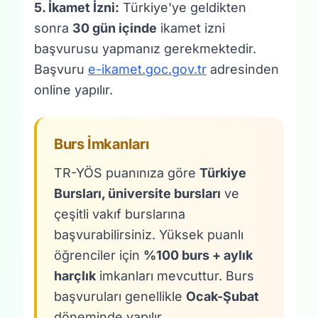
5. İkamet İzni:
Türkiye'ye geldikten
sonra
30 gün içinde
ikamet izni
başvurusu yapmanız gerekmektedir.
Başvuru
e-ikamet.goc.gov.tr
adresinden
online yapılır.
Burs İmkanları
TR-YÖS puanınıza göre
Türkiye
Bursları, üniversite bursları
ve
çeşitli vakıf burslarına
başvurabilirsiniz. Yüksek puanlı
öğrenciler için
%100 burs + aylık
harçlık
imkanları mevcuttur. Burs
başvuruları genellikle
Ocak-Şubat
döneminde yapılır.