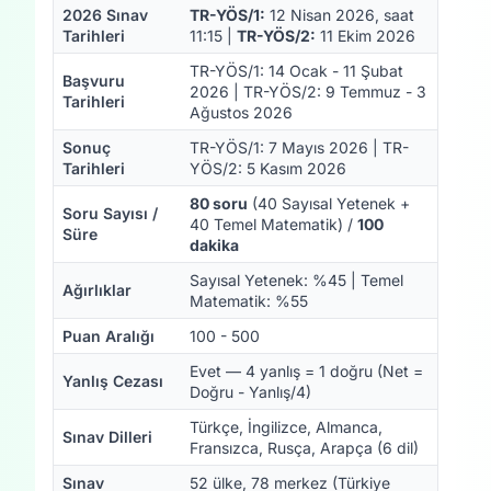
2026 Sınav
TR-YÖS/1:
12 Nisan 2026, saat
Tarihleri
11:15 |
TR-YÖS/2:
11 Ekim 2026
TR-YÖS/1: 14 Ocak - 11 Şubat
Başvuru
2026 | TR-YÖS/2: 9 Temmuz - 3
Tarihleri
Ağustos 2026
Sonuç
TR-YÖS/1: 7 Mayıs 2026 | TR-
Tarihleri
YÖS/2: 5 Kasım 2026
80 soru
(40 Sayısal Yetenek +
Soru Sayısı /
40 Temel Matematik) /
100
Süre
dakika
Sayısal Yetenek: %45 | Temel
Ağırlıklar
Matematik: %55
Puan Aralığı
100 - 500
Evet — 4 yanlış = 1 doğru (Net =
Yanlış Cezası
Doğru - Yanlış/4)
Türkçe, İngilizce, Almanca,
Sınav Dilleri
Fransızca, Rusça, Arapça (6 dil)
Sınav
52 ülke, 78 merkez (Türkiye