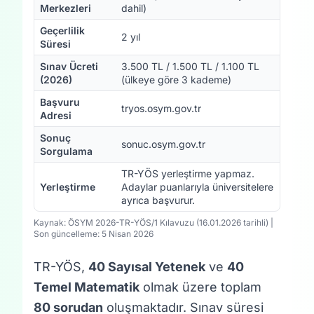
Merkezleri
dahil)
Geçerlilik
2 yıl
Süresi
Sınav Ücreti
3.500 TL / 1.500 TL / 1.100 TL
(2026)
(ülkeye göre 3 kademe)
Başvuru
tryos.osym.gov.tr
Adresi
Sonuç
sonuc.osym.gov.tr
Sorgulama
TR-YÖS yerleştirme yapmaz.
Yerleştirme
Adaylar puanlarıyla üniversitelere
ayrıca başvurur.
Kaynak: ÖSYM 2026-TR-YÖS/1 Kılavuzu (16.01.2026 tarihli) |
Son güncelleme: 5 Nisan 2026
TR-YÖS,
40 Sayısal Yetenek
ve
40
Temel Matematik
olmak üzere toplam
80 sorudan
oluşmaktadır. Sınav süresi