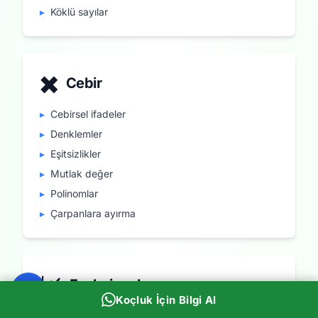
▸
Köklü sayılar
✖️
Cebir
▸
Cebirsel ifadeler
▸
Denklemler
▸
Eşitsizlikler
▸
Mutlak değer
▸
Polinomlar
▸
Çarpanlara ayırma
📈
Fonksiyonlar
Koçluk İçin Bilgi Al
▸
Fonksiyon kavramı