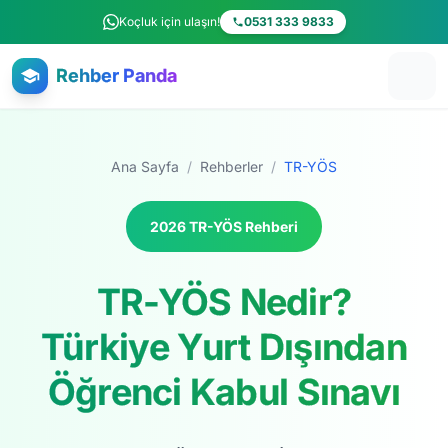
Ana içeriğe atla
Koçluk için ulaşın!
0531 333 9833
Rehber Panda
Ana Sayfa
/
Rehberler
/
TR-YÖS
2026 TR-YÖS Rehberi
TR-YÖS Nedir?
Türkiye Yurt Dışından
Öğrenci Kabul Sınavı