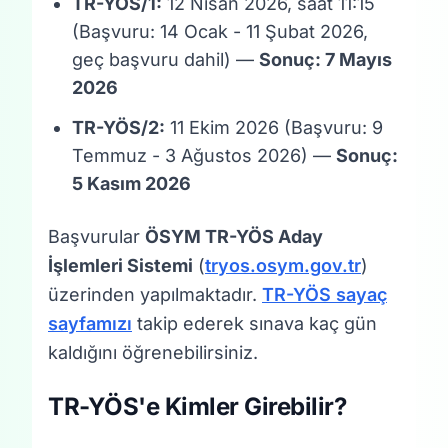
TR-YÖS/1:
12 Nisan 2026, saat 11:15
(Başvuru: 14 Ocak - 11 Şubat 2026,
geç başvuru dahil) —
Sonuç: 7 Mayıs
2026
TR-YÖS/2:
11 Ekim 2026 (Başvuru: 9
Temmuz - 3 Ağustos 2026) —
Sonuç:
5 Kasım 2026
Başvurular
ÖSYM TR-YÖS Aday
İşlemleri Sistemi
(
tryos.osym.gov.tr
)
üzerinden yapılmaktadır.
TR-YÖS sayaç
sayfamızı
takip ederek sınava kaç gün
kaldığını öğrenebilirsiniz.
TR-YÖS'e Kimler Girebilir?