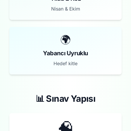
Nisan & Ekim
🌍
Yabancı Uyruklu
Hedef kitle
📊 Sınav Yapısı
🧠