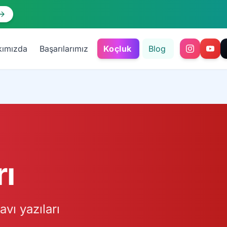
kımızda
Başarılarımız
Koçluk
Blog
rı
vı yazıları