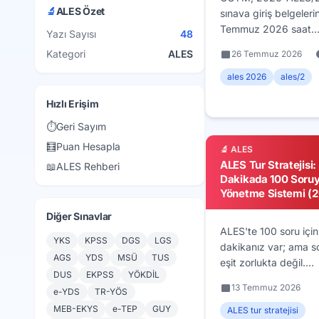
🔬
ALES Özet
sınava giriş belgeleri
Temmuz 2026 saat
Yazı Sayısı
48
14.00'ten itibaren Aİ
Kategori
ALES
26 Temmuz 2026
üzerinden erişime açt
Sınav 2 Ağustos 20
ales 2026
ales/2
Pazar saat 10.15'te
Hızlı Erişim
başlıyor; binalara
10.00'dan sonra giriş
⏱️
Geri Sayım
Belge kontrolü, sına
🧮
Puan Hesapla
🔬 ALES
çantası ve son hafta 
ALES Tur Stratejisi:
📖
ALES Rehberi
Dakikada 100 Soru
Yönetme Sistemi (
Diğer Sınavlar
ALES'te 100 soru için
YKS
KPSS
DGS
LGS
dakikanız var; ama so
AGS
YDS
MSÜ
TUS
eşit zorlukta değil.
DUS
EKPSS
YÖKDİL
Kitapçığı baştan son
13 Temmuz 2026
e-YDS
TR-YÖS
sırayla çözen aday, k
MEB-EKYS
e-TEP
GUY
sorulardan alacağı net
ALES tur stratejisi