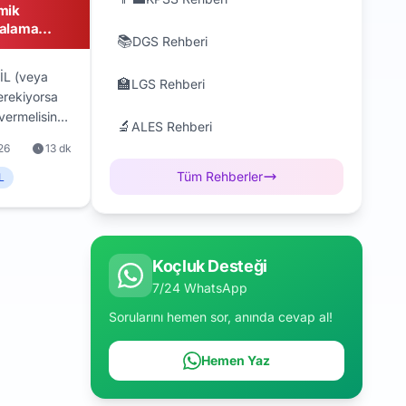
mik
ralama
📚
DGS Rehberi
L (veya
🏫
LGS Rehberi
erekiyorsa
vermelisin?
🔬
ALES Rehberi
si (genelde 5
26
13 dk
akvimi, hedef
e kişisel
Tüm Rehberler
L
sine göre
isi ve karar
Koçluk Desteği
7/24 WhatsApp
Sorularını hemen sor, anında cevap al!
Hemen Yaz