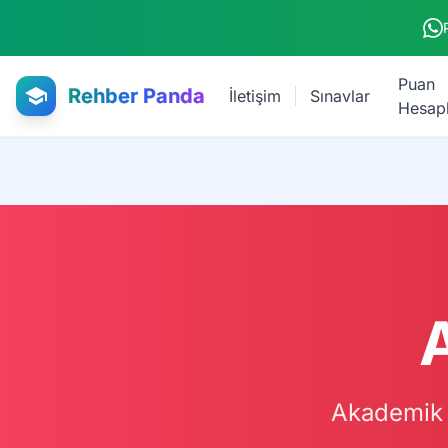
Ana içeriğe atla
Puan
Rehber Panda
İletişim
Sınavlar
Hesap
A
Akademik P