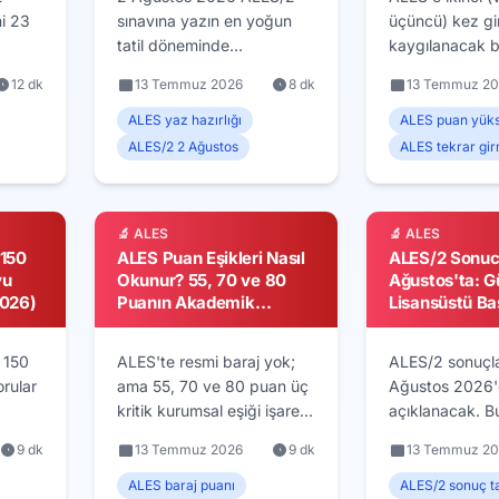
ni 23
sınavına yazın en yoğun
üçüncü) kez gi
tatil döneminde
kaygılanacak b
S
hazırlanıyorsunuz. Sıcak,
yeni puan düşü
12 dk
13 Temmuz 2026
8 dk
13 Temmuz 2
ı.
rutinsizlik ve sosyal
eski puanınız ge
26
davetlerle başa çıkıp
korur. Peki ayn
ALES yaz hazırlığı
ALES puan yük
çalışma düzenini
tekrarlamadan 
ALES/2 2 Ağustos
ALES tekrar gi
korumanın pratik yolları bu
yükseltilir? Hat
 yok.
rehberde.
eşik hedefleme
v günü
ALES/2'ye kal
🔬 ALES
🔬 ALES
planı.
tekrar giren a
 150
ALES Puan Eşikleri Nasıl
ALES/2 Sonuc
strateji rehberi.
yu
Okunur? 55, 70 ve 80
Ağustos'ta: 
2026)
Puanın Akademik
Lisansüstü B
Karşılığı
Yetişir mi?
 150
ALES'te resmi baraj yok;
ALES/2 sonuçla
rular
ama 55, 70 ve 80 puan üç
Ağustos 2026
kritik kurumsal eşiği işaret
açıklanacak. B
a
eder. Yüksek lisans,
dönemi yüksek 
9 dk
13 Temmuz 2026
9 dk
13 Temmuz 2
olay
doktora ve akademik
doktora başvur
leri
kadro ilanlarında ALES
yetişir mi? Ek 
ALES baraj puanı
ALES/2 sonuç ta