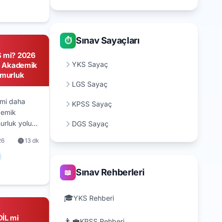
ve senaryo
hberi.
Sınav Sayaçları
⏱️
 mi? 2026
YKS Sayaç
: Akademik
emurluk
LGS Sayaç
mi daha
KPSS Sayaç
demik
urluk yolu,
DGS Sayaç
ibrit strateji
26
13 dk
erspektifi
Sınav Rehberleri
📖
🎓
YKS Rehberi
İL mi
👨‍💼
KPSS Rehberi