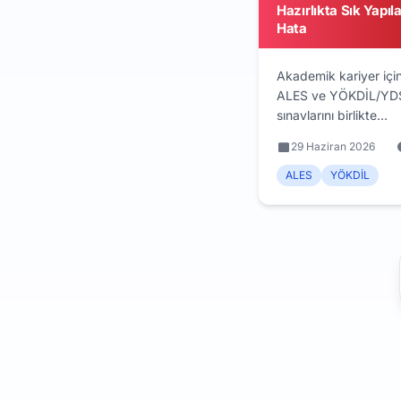
Hazırlıkta Sık Yapıl
Hata
Akademik kariyer içi
ALES ve YÖKDİL/YD
sınavlarını birlikte
planlarken en sık yap
29 Haziran 2026
10 hata: dil sınavını
erteleme, 5 yıllık geçer
ALES
YÖKDİL
kaçırma, yanlış sıral
program şartını kontr
etmeme ve tek sınav
odaklanıp diğerini u
Her hatanın bileşik
çözümü.