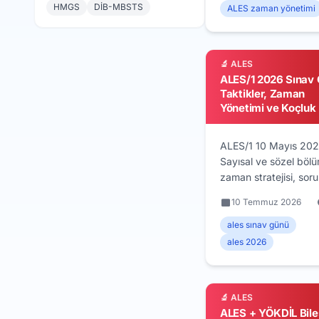
zor sorulara harcadığ
HMGS
DİB-MBSTS
ALES zaman yönetimi
dakikalarda kaybede
tur sistemi, soru triyaj
kontrol noktaları ve 4
🔬 ALES
yanlış 1 doğru kuralın
ALES/1 2026 Sınav 
göre boş bırakma ka
Taktikler, Zaman
ALES/2 için sınav gün
Yönetimi ve Koçluk
stratejisi.
ALES/1 10 Mayıs 202
Sayısal ve sözel böl
zaman stratejisi, soru
çözme sırası, stres
10 Temmuz 2026
yönetimi ve koçluk
taktikleriyle sınav gü
ales sınav günü
rehberi.
ales 2026
🔬 ALES
ALES + YÖKDİL Bile