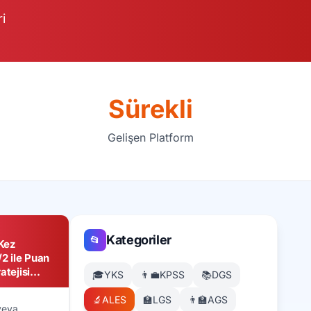
i
Sürekli
Gelişen Platform
Kategoriler
📂
 Kez
2 ile Puan
atejisi
🎓
YKS
👨‍💼
KPSS
📚
DGS
🔬
ALES
🏫
LGS
👨‍🏫
AGS
veya