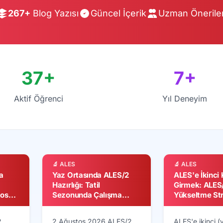
267+
Blog Yazısı
Güncel İçerik
Uzman Öneriler
37+
7+
Aktif Öğrenci
Yıl Deneyim
🔬 ALES
🔬 ALES
a
Yaz Ortasında ALES/2
ALES'e İkinci
Hazırlığı: Tatil
Girmek: ALES/
tos
Sezonunda Çalışma
Yükseltme Str
Düzenini Koruma
(2026)
Rehberi
2
2 Ağustos 2026 ALES/2
ALES'e ikinci (