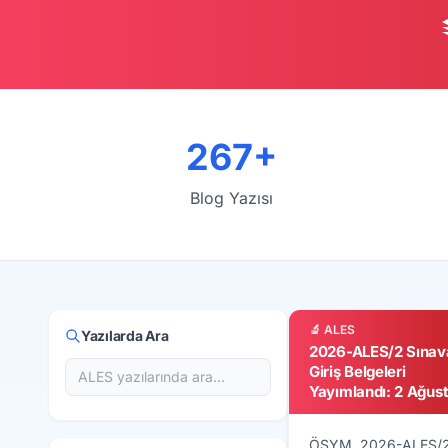
267+
Blog Yazısı
🔬 ALES
Yazılarda Ara
2026-ALES/2 Sınav
Giriş Belgeleri
Yayımlandı: 2 Ağus
Sınav Günü Rehberi
ÖSYM, 2026-ALES/