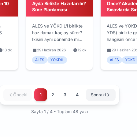
an 10
Ayda Birlikte Hazırlanılır?
Önce? Akade
Süre Planlaması
Sınavlarda Sı
Stratejisi
n
ALES ve YÖKDİL'i birlikte
ALES ve YÖKDİ
S
hazırlamak kaç ay sürer?
YDS) birlikte g
İkisini aynı dönemde mi
hangisini önce 
ılan
ayrı mı çalışmalı? Profil
Geçerlilik süre
13 dk
29 Haziran 2026
12 dk
29 Haziran 20
bazlı bileşik süre tablosu,
yıl), başvuru t
liliği
süreyi belirleyen 4 faktör
program şartı v
ALES
YÖKDİL
ALES
YÖKDİ
ama,
ve akademik kariyer
hazırlık seviye
ol
takvimine bağlama rehberi.
sıralama stratej
a
tablosu.
nutma.
1
Önceki
2
3
4
Sonraki
Sayfa 1 / 4 - Toplam 48 yazı