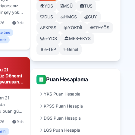
riyorsanız
🌍
YDS
🎖️
MSÜ
🏥
TUS
ir şey yok:
🦷
DUS
⚖️
HMGS
💰
GUY
k gelse bile
026
9 dk
çerliliğini
♿
EKPSS
📖
YÖKDİL
🌐
TR-YÖS
ı çalışmayı
seltme
💻
e-YDS
🏛️
MEB-EKYS
puan nasıl
rmek
a analizi,
📱
e-TEP
✨
Genel
 ve
an sürede
daya özel
u 21
Güz Dönemi
Puan Hesaplama
🧮
aşvurusuna
YKS Puan Hesapla
rı 21
'da
KPSS Puan Hesapla
u puan güz
lisans ve
DGS Puan Hesapla
026
9 dk
ularına
LGS Puan Hesapla
kontenjan,
rihi