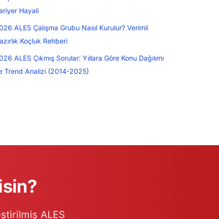
ariyer Hayali
026 ALES Çalışma Grubu Nasıl Kurulur? Verimli
azırlık Koçluk Rehberi
026 ALES Çıkmış Sorular: Yıllara Göre Konu Dağılımı
e Trend Analizi (2014-2025)
isin?
ştirilmiş ALES