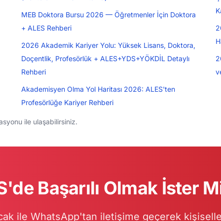
K
MEB Doktora Bursu 2026 — Öğretmenler İçin Doktora
+ ALES Rehberi
2
H
2026 Akademik Kariyer Yolu: Yüksek Lisans, Doktora,
Doçentlik, Profesörlük + ALES+YDS+YÖKDİL Detaylı
2
Rehberi
v
Akademisyen Olma Yol Haritası 2026: ALES'ten
Profesörlüğe Kariyer Rehberi
yonu ile ulaşabilirsiniz.
'de Başarılı Olmak İster M
ak ile WhatsApp'tan iletişime geçerek kişiselle