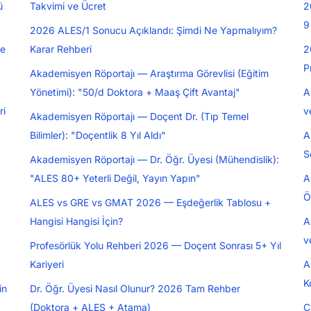
ü
Takvimi ve Ücret
2
9
2026 ALES/1 Sonucu Açıklandı: Şimdi Ne Yapmalıyım?
ve
Karar Rehberi
2
P
Akademisyen Röportajı — Araştırma Görevlisi (Eğitim
Yönetimi): "50/d Doktora + Maaş Çift Avantaj"
A
ri
v
Akademisyen Röportajı — Doçent Dr. (Tıp Temel
Bilimler): "Doçentlik 8 Yıl Aldı"
A
S
Akademisyen Röportajı — Dr. Öğr. Üyesi (Mühendislik):
"ALES 80+ Yeterli Değil, Yayın Yapın"
A
Ö
ALES vs GRE vs GMAT 2026 — Eşdeğerlik Tablosu +
Hangisi Hangisi İçin?
A
v
Profesörlük Yolu Rehberi 2026 — Doçent Sonrası 5+ Yıl
Kariyeri
A
K
in
Dr. Öğr. Üyesi Nasıl Olunur? 2026 Tam Rehber
(Doktora + ALES + Atama)
Ç