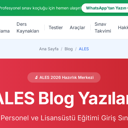
Profesyonel sınav koçluğu için hemen ulaşın!
WhatsApp'tan Yazın
Ders
Sınav
Testler
Araçlar
Hak
lama
Kaynakları
Takvimi
Ana Sayfa
/
Blog
/
ALES
🔬 ALES 2026 Hazırlık Merkezi
LES Blog Yazıla
ersonel ve Lisansüstü Eğitimi Giriş Sına