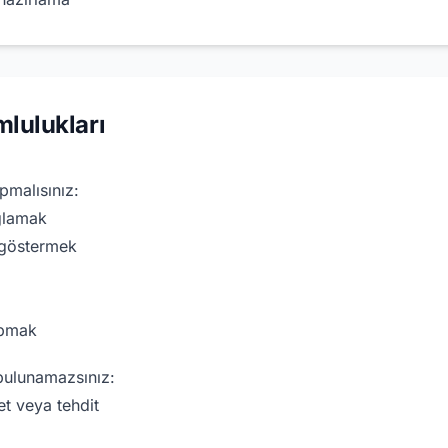
mlulukları
apmalısınız:
ğlamak
 göstermek
apmak
bulunamazsınız:
t veya tehdit