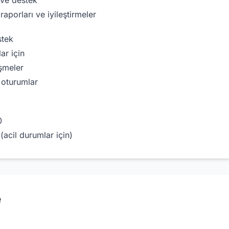
 ve destek
raporları ve iyileştirmeler
stek
ar için
şmeler
 oturumlar
0
(acil durumlar için)
e