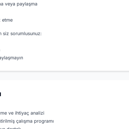
ama veya paylaşma
ız etme
n siz sorumlusunuz:
n
paylaşmayın
ı
me ve ihtiyaç analizi
ştirilmiş çalışma programı