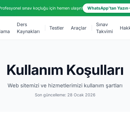
Profesyonel sınav koçluğu için hemen ulaşın!
WhatsApp'tan Yazın
Ders
Sınav
Testler
Araçlar
Hak
lama
Kaynakları
Takvimi
Kullanım Koşulları
Web sitemizi ve hizmetlerimizi kullanım şartları
Son güncelleme: 28 Ocak 2026