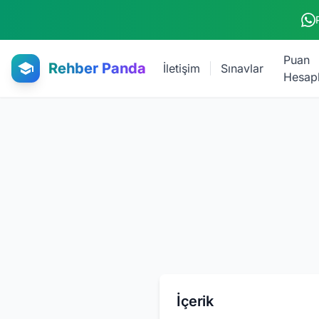
Ana içeriğe atla
Puan
Rehber Panda
İletişim
Sınavlar
Hesap
İçerik