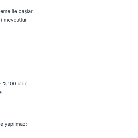
i
eme ile başlar
ri mevcuttur
: %100 iade
e
e yapılmaz: