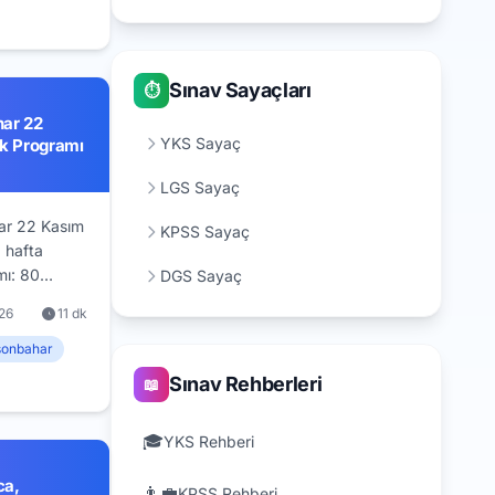
r.
Sınav Sayaçları
⏱️
ar 22
YKS Sayaç
ık Programı
LGS Sayaç
r 22 Kasım
KPSS Sayaç
 hafta
mı: 80
DGS Sayaç
, kelime ve
26
11 dk
, ceza yok
eneme
sonbahar
Sınav Rehberleri
📖
🎓
YKS Rehberi
ca,
👨‍💼
KPSS Rehberi