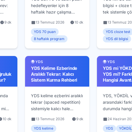
örev:
hedefleyenler için 8
bilgisi + cloze
haftalık hazır çalışma
tek sistemle ç
şablonu: hafta hafta
türü tespiti, 4 
9 dk
13 Temmuz 2026
10 dk
13 Temmuz 2
 format
program, 56 doğru
prosedürü, sık 
ı karar
hedefinin soru tiplerine
yapılar ve zam
YDS 70 puan
YDS cloze test
dağılımı ve deneme
8 haftalık program
YDS dil bilgisi
takvimi.
🌍 YDS
🌍 YDS
YDS Kelime Ezberinde
YDS mi YÖKDİ
ğruluk
Aralıklı Tekrar: Kalıcı
YDS mi? Farkl
ur?
Sistem Kurma Rehberi
Hangisi Avanta
ında
YDS kelime ezberini aralıklı
YDS, YÖKDİL 
tekrar (spaced repetition)
arasındaki farkl
 mi
sistemiyle kalıcı hale
durumda hangi
luk
getirin: kutu yöntemi,
avantajlı oldu
10 dk
13 Temmuz 2026
9 dk
24 Haziran 20
tekrar takvimi, günlük rutin
2026 sınav tak
rı ve
ve 12 haftalık kelime
karşılaştırmala
YDS kelime
YDS
YÖKDİL