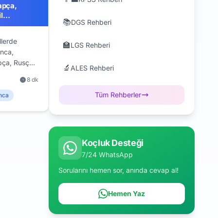
apça,
l
📚
DGS Rehberi
2026)
llerde
🏫
LGS Rehberi
anca,
pça, Rusça
🔬
ALES Rehberi
hleri,
8 dk
e kaynak
 güncel dil
Tüm Rehberler
nca
Koçluk Desteği
7/24 WhatsApp
Sorularını hemen sor, anında cevap al!
Hemen Yaz