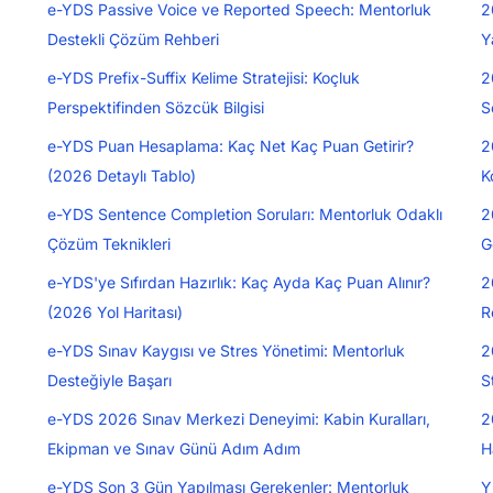
e-YDS Passive Voice ve Reported Speech: Mentorluk
2
Destekli Çözüm Rehberi
Y
e-YDS Prefix-Suffix Kelime Stratejisi: Koçluk
2
Perspektifinden Sözcük Bilgisi
S
e-YDS Puan Hesaplama: Kaç Net Kaç Puan Getirir?
2
(2026 Detaylı Tablo)
K
e-YDS Sentence Completion Soruları: Mentorluk Odaklı
2
Çözüm Teknikleri
G
e-YDS'ye Sıfırdan Hazırlık: Kaç Ayda Kaç Puan Alınır?
2
(2026 Yol Haritası)
R
e-YDS Sınav Kaygısı ve Stres Yönetimi: Mentorluk
2
Desteğiyle Başarı
S
e-YDS 2026 Sınav Merkezi Deneyimi: Kabin Kuralları,
2
Ekipman ve Sınav Günü Adım Adım
H
e-YDS Son 3 Gün Yapılması Gerekenler: Mentorluk
Y