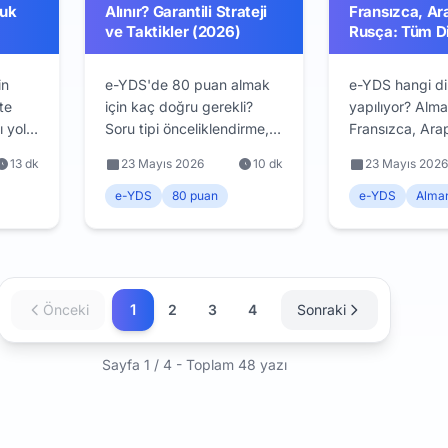
luk
Alınır? Garantili Strateji
Fransızca, Ar
ve Taktikler (2026)
Rusça: Tüm Di
Seçenekleri (
in
e-YDS'de 80 puan almak
e-YDS hangi di
te
için kaç doğru gerekli?
yapılıyor? Alm
ı yolu:
Soru tipi önceliklendirme,
Fransızca, Ara
aman
zaman yönetimi ve puan
e-YDS sınav tari
13 dk
23 Mayıs 2026
10 dk
23 Mayıs 2026
ve
artırma stratejileri.
kontenjanlar v
arı.
Deneyimli adayların
önerileri. 2026
e-YDS
80 puan
e-YDS
Alma
taktikleri.
rehberi.
1
Önceki
2
3
4
Sonraki
Sayfa 1 / 4 - Toplam 48 yazı