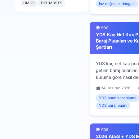
ölçüm protokolü.
HMGS
DİB-MBSTS
hız doğruluk dengesi
🌍 YDS
YDS Kaç Net Kaç P
Baraj Puanları ve 
Şartları
YDS kaç net kaç pu
getirir, baraj puanları
kuruma göre nasıl değ
80 soruluk puanlama
24 Haziran 2026
yok avantajı ve aka
kadro şartları açıklanı
YDS puan hesaplama
YDS baraj puanı
🌍 YDS
2026 ALES + YDS İki