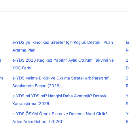
e-YDS'ye İkinci Kez Girenler İçin Koçluk Destekli Puan
E
Artırma Planı
R
a
e-YDS 2026 Kaç Kez Yapılır? Aylık Oturum Takvimi ve
2
YDS Farkı
D
üm
e-YDS Kelime Bilgisi ve Okuma Stratejileri: Paragraf
2
Sorularında Başarı (2026)
R
e-YDS mi YDS mi? Hangisi Daha Avantajlı? Detaylı
Y
Karşılaştırma (2026)
S
e-YDS ÖSYM Örnek Sınav ve Deneme Nasıl Girilir?
Y
Adım Adım Rehber (2026)
R