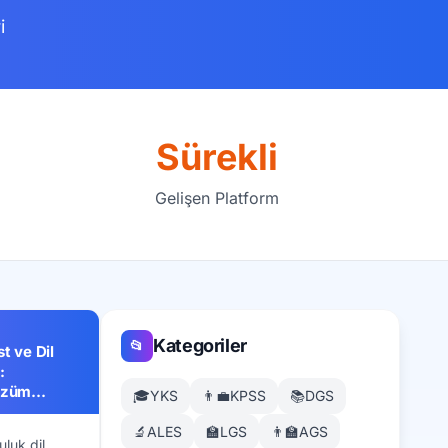
i
Sürekli
Gelişen Platform
Kategoriler
📂
t ve Dil
:
özüm
🎓
YKS
👨‍💼
KPSS
📚
DGS
🔬
ALES
🏫
LGS
👨‍🏫
AGS
luk dil