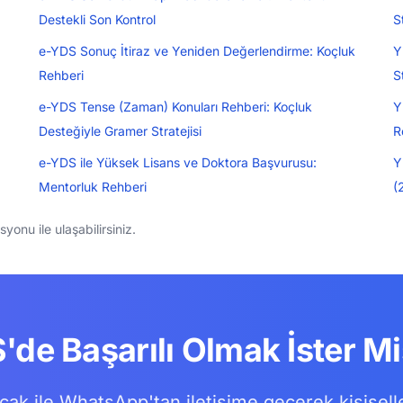
Destekli Son Kontrol
S
e-YDS Sonuç İtiraz ve Yeniden Değerlendirme: Koçluk
Y
Rehberi
S
e-YDS Tense (Zaman) Konuları Rehberi: Koçluk
Y
Desteğiyle Gramer Stratejisi
R
e-YDS ile Yüksek Lisans ve Doktora Başvurusu:
Y
Mentorluk Rehberi
(
onu ile ulaşabilirsiniz.
'de Başarılı Olmak İster Mi
ak ile WhatsApp'tan iletişime geçerek kişisell