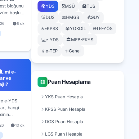
 test bloğunu
🌍
YDS
🎖️
MSÜ
🏥
TUS
özün: boşluk
🦷
DUS
⚖️
HMGS
💰
GUY
adımlı karar
026
9 dk
test edilen
♿
EKPSS
📖
YÖKDİL
🌐
TR-YÖS
an bütçesi.
💻
e-YDS
🏛️
MEB-EKYS
📱
e-TEP
✨
Genel
L mi e-
ar ve
Puan Hesaplama
🧮
jlı?
YKS Puan Hesapla
ve e-YDS
arı, hangi
KPSS Puan Hesapla
sinin
ğunu ve
DGS Puan Hesapla
26
10 dk
vimini net
LGS Puan Hesapla
rla anlatan