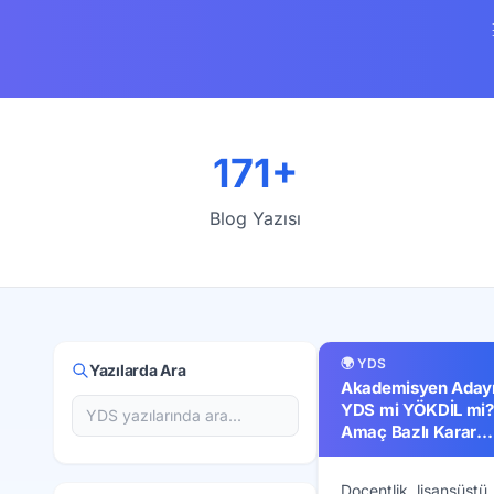
171+
Blog Yazısı
🌍 YDS
Yazılarda Ara
Akademisyen Adayı 
YDS mi YÖKDİL mi?
Amaç Bazlı Karar
Rehberi
Doçentlik, lisansüstü, 