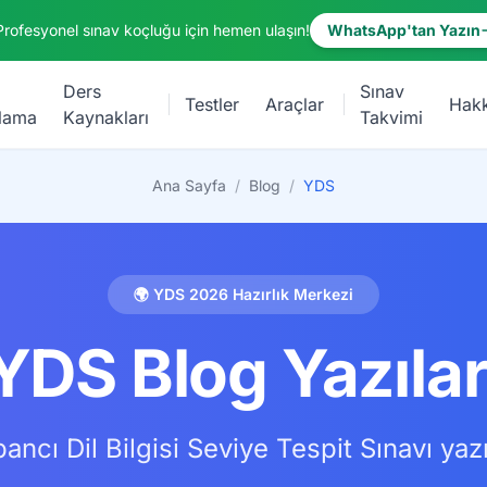
Profesyonel sınav koçluğu için hemen ulaşın!
WhatsApp'tan Yazın
Ders
Sınav
Testler
Araçlar
Hak
lama
Kaynakları
Takvimi
Ana Sayfa
/
Blog
/
YDS
🌍 YDS 2026 Hazırlık Merkezi
YDS Blog Yazılar
ancı Dil Bilgisi Seviye Tespit Sınavı yazı