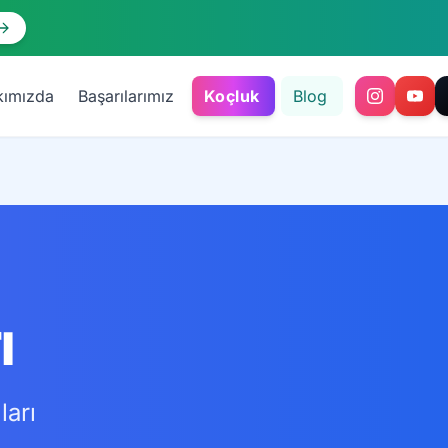
kımızda
Başarılarımız
Koçluk
Blog
ı
ları