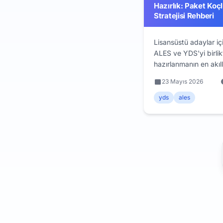
Hazırlık: Paket Koç
Stratejisi Rehberi
Lisansüstü adaylar iç
ALES ve YDS'yi birlik
hazırlanmanın en akıll
6 aylık ortak plan, z
23 Mayıs 2026
tasarrufu stratejileri 
paket koçluk avantajl
yds
ales