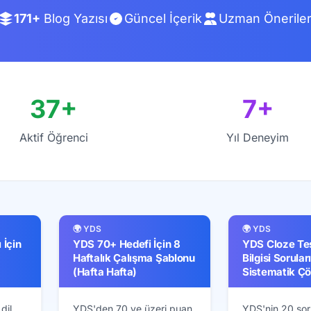
171+
Blog Yazısı
Güncel İçerik
Uzman Öneriler
37+
7+
Aktif Öğrenci
Yıl Deneyim
🌍 YDS
🌍 YDS
İçin
YDS 70+ Hedefi İçin 8
YDS Cloze Tes
Haftalık Çalışma Şablonu
Bilgisi Soruları
(Hafta Hafta)
Sistematik Ç
Yaklaşımı
dil
YDS'den 70 ve üzeri puan
YDS'nin 20 soru