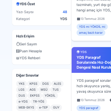
🌍
YDS Özet
tazminatı, yurt dışı g
hangi amaç için YDS,
Yazı Sayısı
48
hangisi için YÖKDİL?
Kategori
YDS
13 Temmuz 2026
Geçerlilik süreleri ve
farklarıyla amaç bazl
YDS mi YÖKDİL mi
matrisi.
amaç bazlı karar
Hızlı Erişim
⏱️
Geri Sayım
🧮
Puan Hesapla
🌍 YDS
YDS Paragraf
📖
YDS Rehberi
Sorularında Hız-Do
Dengesi Nasıl Kurul
Diğer Sınavlar
YDS paragraf sorular
YKS
KPSS
DGS
ALES
hızlı okuyunca yanlış,
LGS
AGS
MSÜ
TUS
yavaş okuyunca süre
DUS
EKPSS
YÖKDİL
yetmiyor? Hız-doğru
13 Temmuz 2026
e-YDS
TR-YÖS
dengesini kuran süre
MEB-EKYS
e-TEP
GUY
bütçesi, okuma modla
YDS paragraf