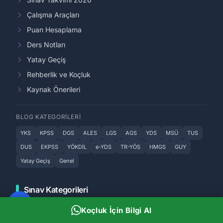
Çalışma Araçları
Puan Hesaplama
Ders Notları
Yatay Geçiş
Rehberlik ve Koçluk
Kaynak Önerileri
BLOG KATEGORILERI
YKS
KPSS
DGS
ALES
LGS
AGS
YDS
MSÜ
TUS
DUS
EKPSS
YÖKDİL
e-YDS
TR-YÖS
HMGS
GUY
Yatay Geçiş
Genel
Sınav Kategorileri
Koçluk İçin Bilgi Al
🎓
YKS (TYT-AYT)