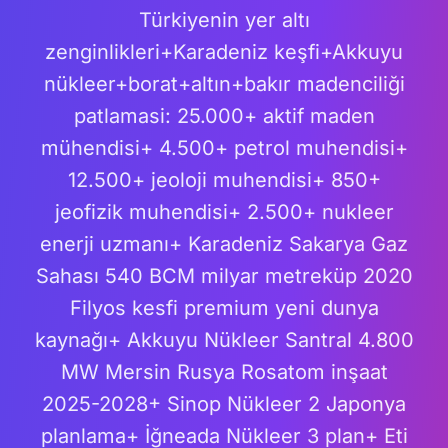
Türkiyenin yer altı
zenginlikleri+Karadeniz keşfi+Akkuyu
nükleer+borat+altın+bakır madenciliği
patlamasi: 25.000+ aktif maden
mühendisi+ 4.500+ petrol muhendisi+
12.500+ jeoloji muhendisi+ 850+
jeofizik muhendisi+ 2.500+ nukleer
enerji uzmanı+ Karadeniz Sakarya Gaz
Sahası 540 BCM milyar metreküp 2020
Filyos kesfi premium yeni dunya
kaynağı+ Akkuyu Nükleer Santral 4.800
MW Mersin Rusya Rosatom inşaat
2025-2028+ Sinop Nükleer 2 Japonya
planlama+ İğneada Nükleer 3 plan+ Eti