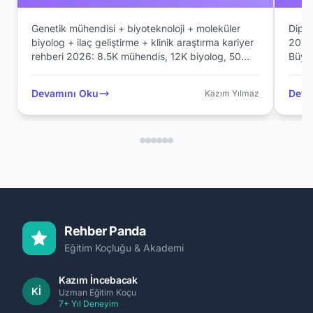
Genetik mühendisi + biyoteknoloji + moleküler
Diplo
biyolog + ilaç geliştirme + klinik araştırma kariyer
2026:
rehberi 2026: 8.5K mühendis, 12K biyolog, 50
Büyük
Türk biyofarmasötik şirketi, 12 premium niş
başv
(CRISPR, mRNA, onkoloji, CAR-T).
Memu
Devamını Oku
Deva
Kazım Yılmaz
Pfizer/Novartis/Roche Türkiye, premium
akad
akademik (Harvard Med, MIT, Stanford).
Scien
Rehber Panda
Eğitim Koçluğu & Akademi
Kazım İncebacak
Kİ
Uzman Eğitim Koçu
7+ Yıl Deneyim