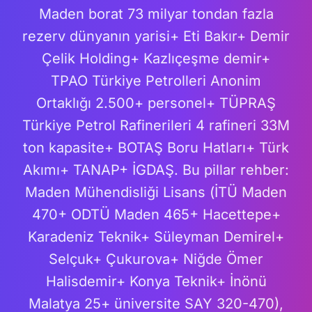
Maden borat 73 milyar tondan fazla
rezerv dünyanın yarisi+ Eti Bakır+ Demir
Çelik Holding+ Kazlıçeşme demir+
TPAO Türkiye Petrolleri Anonim
Ortaklığı 2.500+ personel+ TÜPRAŞ
Türkiye Petrol Rafinerileri 4 rafineri 33M
ton kapasite+ BOTAŞ Boru Hatları+ Türk
Akımı+ TANAP+ İGDAŞ. Bu pillar rehber:
Maden Mühendisliği Lisans (İTÜ Maden
470+ ODTÜ Maden 465+ Hacettepe+
Karadeniz Teknik+ Süleyman Demirel+
Selçuk+ Çukurova+ Niğde Ömer
Halisdemir+ Konya Teknik+ İnönü
Malatya 25+ üniversite SAY 320-470),