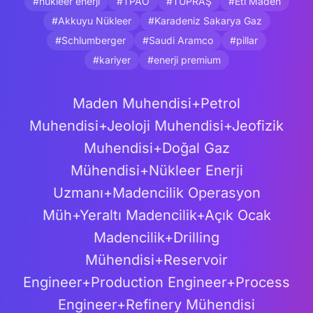
#nükleer enerji
#TPAO
#TÜPRAŞ
#Eti Maden
#Akkuyu Nükleer
#Karadeniz Sakarya Gaz
#Schlumberger
#Saudi Aramco
#pillar
#kariyer
#enerji premium
Maden Muhendisi+Petrol
Muhendisi+Jeoloji Muhendisi+Jeofizik
Muhendisi+Doğal Gaz
Mühendisi+Nükleer Enerji
Uzmanı+Madencilik Operasyon
Müh+Yeraltı Madencilik+Açık Ocak
Madencilik+Drilling
Mühendisi+Reservoir
Engineer+Production Engineer+Process
Engineer+Refinery Mühendisi