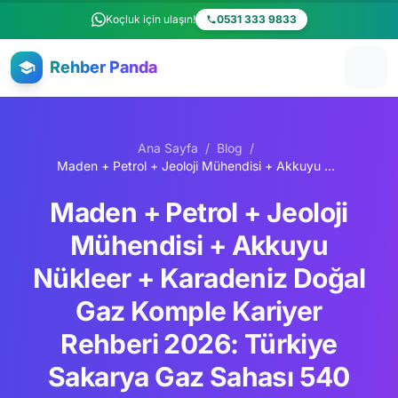
Ana içeriğe atla
Koçluk için ulaşın!
0531 333 9833
Rehber Panda
Ana Sayfa
/
Blog
/
Maden + Petrol + Jeoloji Mühendisi + Akkuyu Nükleer + Karadeniz Doğal Gaz Komple Kariyer Rehberi 2026: Türkiye Sakarya Gaz Sahası 540 BCM + Akkuyu 4.800 MW + TPAO + TÜPRAŞ + Eti Maden + Aselsan + ETİ Bakır + Schlumberger + Halliburton + Saudi Aramco
Maden + Petrol + Jeoloji
Mühendisi + Akkuyu
Nükleer + Karadeniz Doğal
Gaz Komple Kariyer
Rehberi 2026: Türkiye
Sakarya Gaz Sahası 540