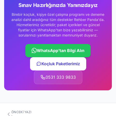
Sınav Hazırlığınızda Yanınızdayız
Birebir koçluk, kişiye özel çalışma programı ve deneme
analizi dahil aradığınız tüm destekler Rehber Panda'da.
Hizmetlerimiz ücretlidir; paket içerikleri ve güncel
fiyatlar için WhatsApp'tan bize yazabilirsiniz —
sorularınızı yanıtlamaktan memnuniyet duyarız.
WhatsApp'tan Bilgi Alın
Koçluk Paketlerimiz
0531 333 9833
ÖNCEKI YAZI