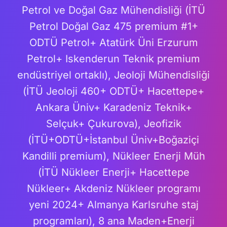
Petrol ve Doğal Gaz Mühendisliği (İTÜ
Petrol Doğal Gaz 475 premium #1+
ODTÜ Petrol+ Atatürk Üni Erzurum
Petrol+ Iskenderun Teknik premium
endüstriyel ortaklı), Jeoloji Mühendisliği
(İTÜ Jeoloji 460+ ODTÜ+ Hacettepe+
Ankara Üniv+ Karadeniz Teknik+
Selçuk+ Çukurova), Jeofizik
(İTÜ+ODTÜ+İstanbul Üniv+Boğaziçi
Kandilli premium), Nükleer Enerji Müh
(İTÜ Nükleer Enerji+ Hacettepe
Nükleer+ Akdeniz Nükleer programı
yeni 2024+ Almanya Karlsruhe staj
programları), 8 ana Maden+Enerji