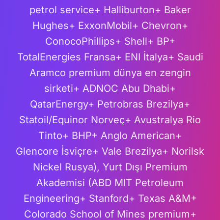
petrol service+ Halliburton+ Baker
Hughes+ ExxonMobil+ Chevron+
ConocoPhillips+ Shell+ BP+
TotalEnergies Fransa+ ENI İtalya+ Saudi
Aramco premium dünya en zengin
sirketi+ ADNOC Abu Dhabi+
QatarEnergy+ Petrobras Brezilya+
Statoil/Equinor Norveç+ Avustralya Rio
Tinto+ BHP+ Anglo American+
Glencore İsviçre+ Vale Brezilya+ Norilsk
Nickel Rusya), Yurt Dışı Premium
Akademisi (ABD MIT Petroleum
Engineering+ Stanford+ Texas A&M+
Colorado School of Mines premium+