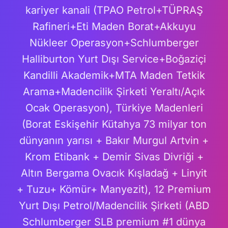
kariyer kanali (TPAO Petrol+TÜPRAŞ
Rafineri+Eti Maden Borat+Akkuyu
Nükleer Operasyon+Schlumberger
Halliburton Yurt Dışı Service+Boğaziçi
Kandilli Akademik+MTA Maden Tetkik
Arama+Madencilik Şirketi Yeraltı/Açık
Ocak Operasyon), Türkiye Madenleri
(Borat Eskişehir Kütahya 73 milyar ton
dünyanın yarısı + Bakır Murgul Artvin +
Krom Etibank + Demir Sivas Divriği +
Altın Bergama Ovacık Kışladağ + Linyit
+ Tuzu+ Kömür+ Manyezit), 12 Premium
Yurt Dışı Petrol/Madencilik Şirketi (ABD
Schlumberger SLB premium #1 dünya