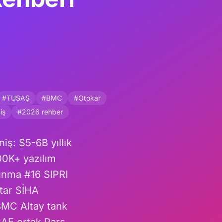
#TUSAŞ
#BMC
#Otokar
iş
#2026 rehber
ş: $5-6B yıllık
00K+ yazılım
nma #16 SIPRI
ar SİHA
BMC Altay tank