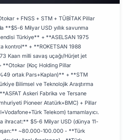
ş:** 1963 (Türk Cumhuriyeti modern bilim+teknoloji pioneer) - **Konum:** Ankara Kavaklıdere - **Sahiplik:** Türkiye Cumhuriyeti devlet (Cumhurbaşkanlığı bağlı) - **Çalışan:** ~7.500+ - **Premium birimler:** - **BİLGEM Bilişim ve Bilgi Güvenliği** — siber güvenlik+kripto+yazılım - **SAGE Savunma Sanayi Araştırma Geliştirme** — savunma R&D - **UEKAE Ulusal Elektronik Kriptoloji Araştırma Enstitüsü** — siber+ulusal güvenlik kripto - **UME Ulusal Metroloji Enstitüsü** — kalibrasyon+ölçüm standart - **MAM Marmara Araştırma Merkezi** — Gebze - **TÜBA** Türkiye Bilimler Akademisi paralel ### TÜBİTAK Premium Pozisyon - **Türkiye'nin en büyük devlet AR-GE+bilim+teknoloji kurumu** - **AR-GE destek+burs+bilim ödülü+TÜBİTAK 1001/1003/1505/2244/2236 proje desteği** - **Hangi Bayraktar SİHA+ASELSAN+TUSAŞ+ROKETSAN+HAVELSAN proje TÜBİTAK BİLGEM/SAGE/UEKAE ortak** ## Premium Türk Savunma+Yazılım Aileleri (Pillar 232 entegre) ### Aktif Premium (2026) - **Bayraktar ailesi (Baykar Pillar 241+228+232)** — Selçuk+Haluk+Özdemir Bayraktar $3-5 Milyar USD net değer milyarder Türk savunma sanayi #1 - **Vehbi Koç family (Otokar+TÜPRAŞ+Aygaz+Migros+Yapı Kredi Pillar 227+232+247+267+269+276+281+282+283 family $15-20B)** en zengin Türk - **Nurol Holding (FNSS %51+Nurol Bank+Nurol Müteahhitlik)** — Erol Aksoy aile Pillar 232 paralel - **Çukurova Holding (BMC 1989-2014)** — Pillar 232 eski - **Mehmet Cengiz Cengiz Holding (BMC kısmen)** — $2-3B Pillar 232+234+256+274 - **Yıldız Holding+Murat Ülker (Vestel Savunma paralel)** — Pillar 232+247+265+267+268 ### Tarihi Pioneer'lar - **Atatürk + TÜBİTAK kuruluş 1963** — Türk Cumhuriyeti modern bilim+teknoloji pioneer - **TSKGV Türk Silahlı Kuvvetleri Güçlendirme Vakfı** — 1987 kuruluş Türk savunma sanayisi devlet ortak vakıf pioneer (ASELSAN %74+ROKETSAN %55+TUSAŞ %45+HAVELSAN %99+STM %100) - **Vehbi Koç** — Otokar 1963 BMC ortak pioneer Türk modern otomotiv+zırhlı araç ## Premium Türk Üniversiteler — Savunma+Yazılım+IT Pipeline ### Lisans Premium - **İTÜ Bilgisayar+Endüstri+Makine+Havacılık+Uzay+Elektrik+Elektronik+Telekomünikasyon Mühendisliği** — premium #1 Türkiye - **ODTÜ Bilgisayar+Endüstri+Makine+Elektrik+Elektronik+Havacılık+Uzay** - **Bilkent Bilgisayar+Elektrik+Endüstri** premium - **Boğaziçi Bilgisayar+Elektrik+Elektronik** - **Hacettepe Bilgisayar+Elektrik+Yazılım** - **Sabancı Üniv Bilgisayar+Mekatronik+Elektronik** - **Koç Üniv Bilgisayar+Endüstri+Elektrik** ### Yurt Dışı Premium - **MIT Computer Science+Aeronautics+Astronautics** ABD premium #1 - **Stanford CS+Aero+Astro** - **Carnegie Mellon CS+Robotics** - **Caltech** - **TU Münih+Karlsruhe KIT+RWTH Aachen Almanya** - **Imperial College London+Cambridge+Oxford UK** ## Türk Savunma+Yazılım+IT Yol Haritası ### Adım 1: Lisans (Yıl 1-4, Yaş 18-2