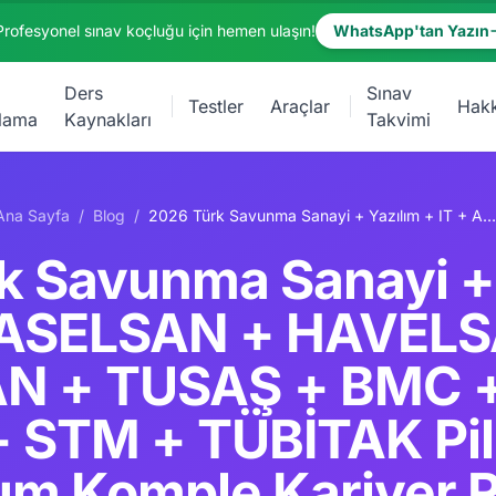
Profesyonel sınav koçluğu için hemen ulaşın!
WhatsApp'tan Yazın
Ders
Sınav
Testler
Araçlar
Hak
lama
Kaynakları
Takvimi
Ana Sayfa
/
Blog
/
2026 Türk Savunma Sanayi + Yazılım + IT + ASELSAN + HAVELSAN + ROKETSAN + TUSAŞ + BMC + Otokar + FNSS + STM + TÜBİTAK Pillar 232 Premium Komple Kariyer Rehberi
k Savunma Sanayi + 
 ASELSAN + HAVEL
 + TUSAŞ + BMC +
 STM + TÜBİTAK Pil
m Komple Kariyer 