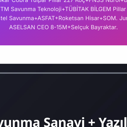
okar Cobra Tulpar Pillar 227 Koç+FNSS Nurol+
TM Savunma Teknoloji+TÜBİTAK BİLGEM Pillar
stel Savunma+ASFAT+Roketsan Hisar+SOM. Ju
ASELSAN CEO 8-15M+Selçuk Bayraktar.