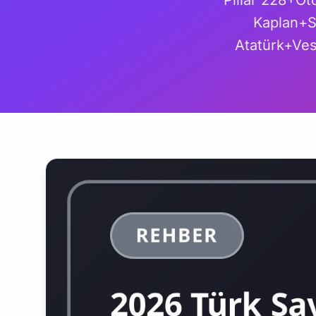
Pillar 228+Ot
Kaplan+S
Atatürk+Ve