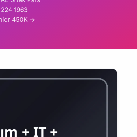
BAE ortak Pars
 224 1963
nior 450K →