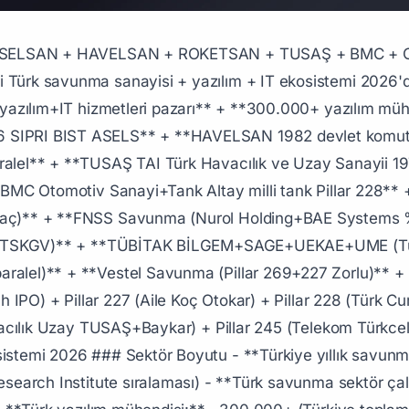
 - **Kuruluş:** 1982 (devlet komuta kontrol+simülasyon+yazılım) - **Konum:** Ankara Bilkent OSB - **Sahiplik:** **TSKGV %99** - **Çalışan:** ~2.500+ - **Premium ürünler:** Komuta kontrol sistemleri+savunma yazılım+simülatör (Atak helikopter+Anka SİHA pilot eğitimi)+siber güvenlik+ağ savunma+e-Devlet yazılım - **Premium proje:** Türkiye Cumhuriyeti devlet+TSK siber güvenlik+savunma yazılımı pioneer ## ROKETSAN (1988+ TSKGV+TUSAŞ Türk Roket+Füze) ### ROKETSAN Detayı - **Kuruluş:** 1988 (Türk roket+füze sanayi pioneer) - **Konum:** Elmadağ Ankara - **Sahiplik:** **TSKGV %55 + Mekanik İstifade Vakfı %10 + KTL Karasal Tasarım Lojistik %10 + diğer** - **Aktif Genel Müdürü:** Murat İkinci 2024+ - **Çalışan:** ~3.500+ - **Yıllık ciro:** ~$700M-1B USD - **Premium ürünler:** **Bayraktar TB2 SİHA füze entegrasyonu+Akıncı SİHA+SOM (Stand-Off Missile)+Hisar (hava savunma)+Atmaca (gemisavar)+Bora (balistik füze)+TOROS+Atılgan+İHA roketleri+nükleer enerji birim Akkuyu Pillar 242 paralel ortaklık** ## TUSAŞ TAI (1973+ Türk Havacılık ve Uzay Sanayii Pillar 241+228) ### TUSAŞ Detayı - **Kuruluş:** 1973 (TSKGV+devlet) - **Konum:** Akıncılar Ankara - **Sahiplik:** **TSKGV %45.45 + Savunma Sanayii Müsteşarlığı %45.45 + Türk Hava Kurumu %1.95 + diğer** - **Aktif Genel Müdürü:** Mehmet Demiroğlu 2024+ - **Çalışan:** ~10.000+ - **Yıllık ciro:** ~$2-3 Milyar USD - **Premium ürünler (Pillar 241 entegre):** - **Kaan (TF-X)** — Türkiye'nin 5. nesil milli savaş uçağı (2030+ seri üretim hedef) - **Hürjet** — milli jet eğitim uçağı - **GÖKBEY** — milli helikopter - **ATAK** — Türkiye'nin ilk milli saldırı helikopteri (Mangusta lisans+Türk geliştirme) - **HÜRKUŞ** — milli ileri eğitim uçağı - **ANKA** — Türkiye'nin ilk milli SİHA (Bayraktar paralel) - **AKSUNGUR** — orta irtifa SİHA - **GÖKTÜRK uydu** — Türkiye uzay - **Boeing+Airbus** kanat+gövde+motor parça tedariki (Pillar 251 THY+küresel havacılık) ## Otokar (Koç Holding Pillar 227+232+269 Cobra+Tulpar+Arma) ### Otokar Detayı - **Kuruluş:** 1963 (Koç Holding+Magirus-Deutz ortaklığı pioneer) - **Konum:** Arifiye Sakarya (zırhlı araç fabrika) - **Sahiplik:** **Koç Holding %44.99 + halka açık** Pillar 227+232+269 - **Çalışan:** ~2.500+ - **BIST kodu:** OTKAR halka açık - **Premium ürünler:** **Cobra** zırhlı taktik araç+**Cobra II**+**Kaya**+**Tulpar** paletli zırhlı araç+**Arma** 6x6 8x8 zırhlı+**Akrep** zırhlı+**otobüs** (Otokar Sultan+Doruk+Vectio) - **İhracat:** 60+ ülke savunma araç - **Premium:** Altay milli tank prototip (Otokar+BMC ortak Pillar 228) ## BMC Otomotiv (Türk Sahipliği Altay Tank Pillar 228) ### BMC Detayı - **Sahiplik tarihi:** 1964 İngiliz BMC → 1989 Çukurova Holding → 2014 Es Mali Yatırım+Katar Ordusu ortaklık premium - **Konum:** İzmir Pınarbaşı+Sakarya - **Premium ürünler:** **Altay milli ana muharebe tankı** (2026+ seri üretim hedef Türk milli savunma sanayi pioneer)+**Kirpi** mayına dayanıklı zırhlı araç+**Vuran** zırhlı ## FNSS Savunma (Nurol+BAE Systems %49) ### FNSS Detayı - **Kuruluş:** 1988 (Nurol Holding %51+BAE Systems UK %49) - **Konum:** Gölbaşı Ankara - **Çalışan:** ~2.000+ - **Premium ürünler:** **Pars** 8x8 6x6+**Kaplan** paletli+**ACV-15+ZMA**+Türk askeri zırhlı araç ihracat 30+ ülke (Suudi+Malezya+Tayvan+BAE+Filipinler+Indonezya+Pakistan) ## STM Savunma Teknolojileri Mühendislik (1991+ Devlet TSKGV) ### STM Detayı - **Sahiplik:** TSKGV %100 - **Premium:** **Kargu** kamikaze SİHA+Türk denizaltı modernizasyon+savunma mühendislik+siber güvenlik+yazılım ## Baykar (Bayraktar SİHA Selçuk Bayraktar+Haluk Bayraktar Pillar 241) ### Baykar Detayı (Pillar 241 paralel detay) - **Sahiplik:** Bayraktar ailesi (Özdemir+Selçuk+Haluk Bayraktar) - **Premium ürünler:** **Bayraktar TB2 SİHA** (Türk milli ihracat $4-5B 32+ ülke Pillar 228 Karabağ 2020+Ukrayna+Etiyopya+Mali+Libya)+**Akıncı**+**TB3**+**Kızılelma** (jet motorlu) - **Selçuk Bayraktar+Haluk Bayraktar net değer:** $3-5B USD Pillar 232 milyarder (Türkiye'nin en zengin savunma sanayi girişimcileri) ## TÜBİTAK (Türkiye Bilimsel ve Teknolojik Araştırma Kurumu 1963+ Atatürk Cumhuriyeti Pillar 224+228) ### TÜBİTAK Detayı - **Kurulu