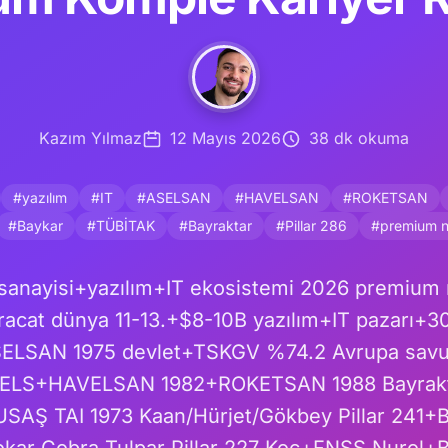
Kazım Yılmaz
12 Mayıs 2026
38 dk okuma
#yazılım
#IT
#ASELSAN
#HAVELSAN
#ROKETSAN
#Baykar
#TÜBİTAK
#Bayraktar
#Pillar 286
#premium n
anayisi+yazılım+IT ekosistemi 2026 premium ni
acat dünya 11-13.+$8-10B yazılım+IT pazarı+3
ELSAN 1975 devlet+TSKGV %74.2 Avrupa savu
SELS+HAVELSAN 1982+ROKETSAN 1988 Bayrakt
SAŞ TAI 1973 Kaan/Hürjet/Gökbey Pillar 241+