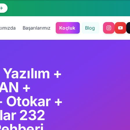
kımızda
Başarılarımız
Koçluk
Blog
Yazılım +
SAN +
 Otokar +
lar 232
Rehberi