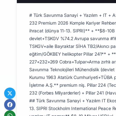
# Türk Savunma Sanayi + Yazılım + IT + ASELSAN + HAVELSAN + ROKETSAN + TUSAŞ + BMC + Otokar + FNSS + STM + TÜBİTAK Pillar 232 Premium 2026 Komple Kariyer Rehberi Türk savunma sanayisi + yazılım + IT ekosistemi 2026'da **$5-6 Milyar USD yıllık savunma ihracat (dünya 11-13. SIPRI)** + **$8-10B yazılım+IT hizmetleri pazarı** + **300.000+ yazılım mühendisi Türkiye** + **ASELSAN 1975 devlet+TSKGV %74.2 Avrupa savunma #16 SIPRI BIST ASELS** + **HAVELSAN 1982 devlet komuta kontrol** + **ROKETSAN 1988 TSKGV+aile Bayraktar SİHA TB2/Akıncı paralel** + **TUSAŞ TAI Türk Havacılık ve Uzay Sanayii 1973 Kaan milli savaş uçağı/Hürjet jet eğitim/GÖKBEY helikopter Pillar 241** + **BMC Otomotiv Sanayi+Tank Altay milli tank Pillar 228** + **Otokar (Koç Holding Pillar 227+232+269 Cobra+Tulpar+Arma zırhlı araç)** + **FNSS Savunma (Nurol Holding+BAE Systems %49 ortak Pars+Kaplan)** + **STM Savunma Teknolojileri Mühendislik (devlet TSKGV)** + **TÜBİTAK BİLGEM+SAGE+UEKAE+UME (Türkiye Bilimsel ve Teknolojik Araştırma Kurumu 1963 Atatürk Cumhuriyeti+TÜBA paralel)** + **Vestel Savunma (Pillar 269+227 Zorlu)** + **ASFAT Askeri Fabrika ve Tersane İşletme A.Ş.** premium niş. Pillar 224 (Tech IPO) + Pillar 227 (Aile Koç Otokar) + Pillar 228 (Türk Cumhuriyeti Pioneer Atatürk+BMC) + Pillar 232 (Forbes Milyarderler) + Pillar 241 (Havacılık Uzay TUSAŞ+Baykar) + Pillar 245 (Telekom Türkcell+Vodafone+Türk Telekom) tamamlayıcı. ## Türk Savunma Sanayi + Yazılım IT Ekosistemi 2026 ### Sektör Boyutu - **Türkiye yıllık savunma ihracat:** $5-6 Milyar USD (dünya 11-13. SIPRI Stockholm International Peace Research Institute sıralaması) - **Türk savunma sektör çalışan:** ~80.000-100.000 - **Türk yazılım+IT pazarı:** $8-10 Milyar USD/yıl - **Türk yazılım mühendisi:** ~300.000+ (Türkiye toplam, devlet+özel+freelance) - **Türk savunma+yazılım+IT toplam:** ~400.000+ çalışan - **Premium ihracat ülke:** 170+ ülke (Türk savunma+IT premium 100+ ülke) ## ASELSAN (1975+ Devlet Türk Savunma Pioneer #1) ### ASELSAN Detayı - **Kuruluş:** 1975 (TSKGV Türk Silahlı Kuvvetleri Güçlendirme Vakfı pioneer Türk savunma elektronik+haberleşme) - **Konum:** Ankara Macunköy (genel merkez)+İstanbul+İzmir+Konya çoklu fabrika - **Sahiplik:** **TSKGV %74.2 + halka açık + diğer** - **Aktif Genel Müdürü:** Ahmet Akyol 2024+ (eski Haluk Görgün) - **Çalışan:** ~10.000+ (yaklaşık dünya en büyük devlet savunma çalışan) - **Yıllık ciro:** ~$3-4 Milyar USD - **BIST kodu:** ASELS halka açık (Türkiye'nin en büyük savunma şirketi BIST) - **Premium pozisyon:** **SIPRI Avrupa savunma şirketleri Top 16+global Top 50** (dünya en büyük savunma şirketleri arasında) - **Premium ürünler:** Elektronik harp+radar+haberleşme+termal+optik+savunma+uydu+iletişim sistemleri+Türk Cumhuriyeti TSK donatım pioneer ### ASELSAN Premium Birimleri - **ASELSAN İletişim Sistemleri** (telekom altyapı+5G Pillar 245 paralel) - **ASELSAN Akademi** (eğitim+AR-GE) - **ASELSAN Konya Silah Sistemleri** (silah modülleri) - **ASELSAN Sayısal İmza+Siber Güvenlik** ## HAVELSAN (1982+ Devlet Komuta Kontrol+Yazılım) ### HAVELSAN Detayı