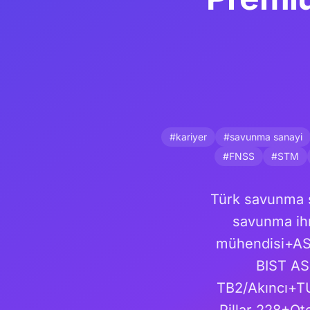
#kariyer
#savunma sanayi
#FNSS
#STM
Türk savunma s
savunma ihr
mühendisi+AS
BIST A
TB2/Akıncı+TU