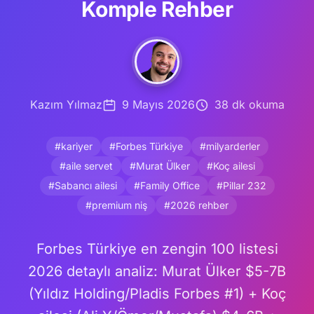
Komple Rehber
Kazım Yılmaz
9 Mayıs 2026
38 dk okuma
#kariyer
#Forbes Türkiye
#milyarderler
#aile servet
#Murat Ülker
#Koç ailesi
#Sabancı ailesi
#Family Office
#Pillar 232
#premium niş
#2026 rehber
Forbes Türkiye en zengin 100 listesi
2026 detaylı analiz: Murat Ülker $5-7B
(Yıldız Holding/Pladis Forbes #1) + Koç