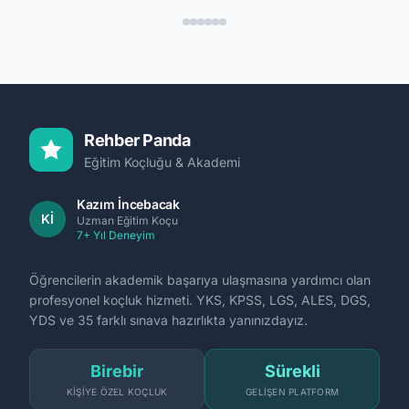
232+277+Akiş GYO Sabancı Pillar
desti
232+274+Akmerkez GYO Akkök+DAP Yapı+Sur
Siga
Yapı+Ofton+Polat İnşaat+Emaar Türkiye+RMK
düğü
Marine premium konut Maslak 1453+Vadi
Weddi
İstanbul+Quasar+Skyland+Trump
Juni
Towers+Astoria. Junior 200K → CEO 5-15M+Aile
1M+F
$1-5B.
Rehber Panda
Eğitim Koçluğu & Akademi
Kazım İncebacak
Kİ
Uzman Eğitim Koçu
7+ Yıl Deneyim
Öğrencilerin akademik başarıya ulaşmasına yardımcı olan
profesyonel koçluk hizmeti. YKS, KPSS, LGS, ALES, DGS,
YDS ve 35 farklı sınava hazırlıkta yanınızdayız.
Birebir
Sürekli
KIŞIYE ÖZEL KOÇLUK
GELIŞEN PLATFORM