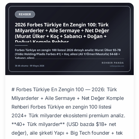
# Forbes Türkiye En Zengin 100 — 2026: Türk Milyarderler + Aile Sermaye + Net Değer Komple Rehberi Forbes Türkiye en zengin 100 listesi 2024+ Türk milyarder ekosistemi premium analiz. **40+ Türk milyarder** (USD bazda $1B+ net değer), aile şirketi Yapı + Big Tech founder + tek başına girişimci. Pillar 227 (Holdings C-Level) + Pillar 224 (Tech CEO) kardeş, **Forbes Türkiye net değer + miras analizi premium niş** detayını veriyor. ## Türk Milyarder Ekosistemi 2026 ### Forbes Türkiye Top 20 (Net Değer USD) #### 1. Murat Ülker (Yıldız Holding + Pladis Global) — $5.5-7B - **Aktif:** Yıldız Holding BoD Başkanı + Pladis Global UK CEO - **Servet kaynağı:** Ülker bisküvi/çikolata (Türkiye #1) + Godiva (premium ABD) + McVitie's (UK) + United Biscuits + Hero - **Forbes Türkiye #1 yıllar boyunca premium pozisyon** #### 2. Hüsnü Özyeğin Ailesi — $3-4B - **Aktif:** Murat Özyeğin Fiba Holding CEO - **Servet kaynağı:** Garanti BBVA satışı 2014 (BBVA $6.7B) + Fiba Bank + Fiba Faktoring + Eurasia Capital + Real Estate #### 3. Şahin Ailesi (Doğuş Holding) — $2.5-3.5B - **Aktif:** Ferit Şahenk Doğuş Holding CEO + BoD Başkanı - **Servet kaynağı:** Doğuş Otomotiv (Volkswagen/Audi/Skoda Türkiye) + Antalya Marina + D-Smart eski + NTV eski + Doğuş İnşaat #### 4. Sabancı Ailesi (Sabancı Holding) — Toplam $4-6B (aile) - **Aile mensupları:** Güler Sabancı (BoD Başkanı) + Sevil Sabancı + Suzan Sabancı Dinçer + Ali Sabancı + diğer - **Servet kaynağı:** Sabancı Holding (Akbank + Carrefoursa + Brisa + Enerjisa + Çimsa + Akçansa + Avivasa) #### 5. Koç Ailesi (Koç Holding) — Toplam $4-6B (aile) - **Aile mensupları:** Ömer Koç (BoD Başkanı + CEO) + Ali Y. Koç (BoD üyesi + Fenerbahçe SK Başkanı) + Mustafa V. Koç (1960-2016 mirası) + Caroline Koç + Rahmi Koç (1930-, eski BoD Başkanı) - **Servet kaynağı:** Koç Holding (Tofaş Fiat + Ford Otosan + Arçelik + Beko + Yapı Kredi + TÜPRAŞ + Türk Traktör + Otokar) #### 6. Tuncay Özilhan + Yazıcı Ailesi (Anadolu Holding) — $2.5-3.5B - **Servet kaynağı:** Anadolu Efes (Türkiye en büyük bira) + Coca-Cola İçecek (11 ülke) + Migros eski hisse + McDonald's Türkiye + Adel Kalemcilik + Anadolu Isuzu #### 7. Demirören Ailesi — $2-3B - **Aktif:** Yıldırım Demirören (Galatasaray SK eski Başkanı) + Erdoğan Demirören - **Servet kaynağı:** Demirören Petrol + Demirören Medya (eski Doğan medya 2018 satın alma) + Hürriyet + Kanal D #### 8. Doğan Ailesi (Aydın Doğan + Hanzade) — $1.5-2.5B - **Aktif:** Begümhan Doğan Faralyalı (Doğan Holding BoD Başkanı 2018+) + Hanzade Doğan Boyner (Hepsiburada Founder) + Vuslat Doğan Sabancı + Arzuhan Doğan Yalçındağ + Yağmur Sabancı (eski) - **Servet kaynağı:** Doğan Holding (eski medya → 2018 Demirören satışı + Hepsiburada IPO 2021 $3.9B) #### 9. Eczacıbaşı Ailesi — $1.5-2.5B - **Aktif:** Bülent Eczacıbaşı + Faruk Eczacıbaşı + Ahmet Eczacıbaşı (BoD Başkanı) - **Servet kaynağı:** Eczacıbaşı Holding (Vitra + İlaç + İntema + Roca ortaklı + İpek Mobilya) #### 10. Borusan Ailesi (Kocabıyık) — $1.5-2B - **Aktif:** Z. Aslı Kocabıyık (BoD Başkanı) + Bülent Kocabıyık + diğer aile - **Servet kaynağı:** Borusan Holding (Mannesmann çelik + BMC otomotiv + EnBW yenilenebilir + Süperonline) #### 11. Mehmet Cengiz (Cengiz İnşaat) — $1.5-2B - **Servet kaynağı:** Cengiz İnşaat + havalimanı yapım (Esenboğa + Adana + Trabzon + Sabiha Gökçen) + Otoyol + termik santral #### 12. Erol Tabanca (Polimeks Holding) — $1.5-2B - **Servet kaynağı:** Polimeks Holding (havalimanı yapım Türkmenistan + Aşkabat + Sahil yapı) #### 13. Ahmet Çalık (Çalık Holding) — $1.2-1.8B - **Servet kaynağı:** Çalık Enerji + Aktif Yatırım Bankası + GAP İnşaat + tekstil #### 14. Türker Avşar (Avşar Holding) — $1-1.5B - **Servet kaynağı:** Avşar Film 1968 (en eski Türk yapım şirketi) + medya + sinema (Hababam Sınıfı + Eyvah Eyvah) #### 15. Mustafa Koç ailesi mirası — $1-2B - **Servet:** Koç ailesi içi pay devir (1960-2016 Mustafa V. Koç eski BoD Başkanı) #### 16. Akkök Ailesi (Çağlayan + Akkök Holding) — $1-1.8B - **Aktif:** Mehmet Ali Çağlayan + Onur Çağlayan - **Servet kaynağı:** Aksa Akrilik + Aksa Enerji + Akiş GYO + Akkök Eğitim Vakfı #### 17. Zorlu Ailesi (Hacı Mehmet Zorlu) — $1-1.8B - **Aktif:** Ahmet Zorlu + Selen Zorlu Melik - **Servet kaynağı:** Vestel TV + Zorlu Enerji + Zorlu Center İstanbul + Zorlu Tekstil #### 18. Yazıcı Ailesi (Anadolu) + Diğer — $1-2B - Anadolu Holding ortaklığında ek aile aileleri #### 19. Tekfen Ailesi — $1-1.5B - **Servet kaynağı:** Tekfen İnşaat + Toros Tarım gübre #1 Türkiye #### 20. Sancak Ailesi (Ethem Sancak) — $1-1.5B - **Aktif:** Ethem Sancak (eski medya patron) + Es Yapı Endüstri Holding - **Servet kaynağı:** Es Yapı Endüstri + savunma sanayi BMC ortaklığı + medya ### Forbes Türkiye 20-50 Aralığı | Sıra | İsim | Şirket | Net Değer (USD) | |------|------|--------|------| | 21-30 | Mehmet Aksoy (Aksoy Holding) | İnşaat + enerji | $700M-$1B | | - | Mehmet Ali İlıcak (Ihlas Holding) | Medya + ihlas finans | $700M-$1B | | - | Selçuk Bayraktar + Haluk Bayraktar (Baykar Tech) | TB2 + Akıncı SİHA premium #1 dünya | $700M-$1.5B (private valuation premium) | | - | Hanzade Doğan Boyner (Hepsiburada Nasdaq IPO) | Tech CEO | $1-2B (Pillar 224) | | - | Demet Mutlu (Trendyol founder) | Tech CEO | $700M-$1.5B (pre-IPO 2025-2026 hazırlık) | | - | Hande Çilingir (Insider $1.4B Series E) | B2B SaaS founder | $200-400M (Pillar 224) | | - | Sidar Şahin (Peak Games eski Zynga $1.8B exit 2020) | Tech founder | $300-500M (Pillar 224) | | - | Aram Kananyan + Soner Aydemir + Kaan Kayabalı (DreamGames Royal Match $2.75B) | Mobile games founders | $400-700M (Pillar 224) | | 31-40 | Mehmet Sami Yıldırım (Yıldırım Holding) | Liman + lojistik | $500-900M | | - | Mahmut Magemizoğlu (Ünlü & Co) | Boutique M&A advisor | $200-500M (Pillar 221) | | - | Faruk Süren (Galatasaray SK eski Başkanı) | Spor yatırım + finans | $300-500M | | - | Hamdi Akın (TÜRK Pirelli) | Enerji + tekstil | $500-800M | | 41-50 | Çeşitli orta düzey | Çeşitli | $200-500M | ### Türkiye Milyarder İstatistikleri 2026 - **Toplam Türk milyarder:** 40+ kişi (USD bazda $1B+) - **Toplam Türk Forbes 500 milyon+:** 80-100 kişi - **Milyarder şehri dağılımı:** İstanbul %75-80 (Sarıyer + Beşiktaş + Şişli premium semt) + Ankara %10 + İzmir %5 + diğer %5 - **Aile servet payı:** %70 (Koç + Sabancı + Doğuş + Anadolu + Yıldız) - **Self-made milyarder:** %30 (Tech CEO Pillar 224 + Eski profesyonel banker Pillar 221) - **Yaş ortalaması:** 60-65 (aile mensupları + emekli yöneticiler) - **Gurbetçi Türk milyarder:** 5-10 kişi (Almanya/UK/ABD) ## Türk Milyarder Sermaye Kompozisyonu ### Holding Ana Servetler (Pillar 227 entegre) - **Koç ailesi:** %50 hisse Koç Holding (KCHOL) + Yapı Kredi + diğer - **Sabancı ailesi:** %50 hisse Sabancı Holding (SAHOL) + Akbank - **Doğan ailesi:** %30 hisse Doğan Holding (DOHOL) + Hepsiburada (Hanzade) - **Şahenk ailesi:** %100 Doğuş Holding (özel) + %15 Garanti BBVA eski (BBVA satışı sonrası) - **Ülker ailesi:** %30 Yıldız Holding (özel) + %100 Pladis Global UK - **Yazıcı + Özilhan:** %50 hisse Anadolu Holding ### Self-Made Tech Servetler (Pillar 224 entegre) - **Demet Mutlu:** %15-25 hisse Trendyol pre-IPO ($16.5B 2021 valuation) - **Hande Çilingir:** %20-35 hisse Insider ($1.4B Series E 2024) - **Hanzade Doğan Boyner:** %15-25 hisse Hepsiburada (Nasdaq IPO 2021) - **Sidar Şahin:** Peak Games $1.8B 2020 exit, post-exit serial entrepreneur + AngelList yatırımcı - **DreamGames founders:** %20 hisse paylaşım $2.75B 2024 valuation ## Premium Türk Milyarder Yıldızları (Klasik) ### Vehbi Koç (1901-1996) — Türk iş dünyası kurucu pioneer - 1926 Koç Holding kuruluş - Türkiye'nin modern iş dünyası mimarı - 1996'da net değer ~$1.5B USD (zamanın değeri) ### Hacı Ömer Sabancı (1906-1966) — Sabancı Holding kurucu - 1925 ticaret + 1948 BOSSA tekstil - Sabancı ailesi modern ekonomi pionneri ### Sakıp Sabancı (1933-2004) — eski Sabancı Holding BoD Başkanı - Türk iş dünyasının renkli figürü - Sabancı Üniversitesi + Sabancı Müzesi kurucu ### Aydın Doğan (1936-) — Doğan Holding kurucu, Türk medya patronu - 1979 Hürriyet satın alma + medya genişleme - 2018 Demirören'e medya satışı ### Asım Kocabıyık (1916-2007) — Borusan Holding kurucu ## Türk Milyarder Yatırım Stratejileri ### Aile Servet Yönetimi (Family Office) - **Koç Family Office** — yurt dışı portföy + premium gayrimenkul (NYC + London + Cap d'Antibes Fransa) - **Sabancı Family Office (Aklease)** — finansal kiralama + yatırım yönetimi - **Şahenk Family Office** — Doğuş Holding + Garanti BBVA (eski) servet - **Yıldız Family Office** — Pladis Global UK + Türkiye operasyonları + emlak ### Yurt Dışı Yatırım Tercihleri - **Premium gayrimenkul:** NYC Manhattan + London Mayfair + Cap d'Antibes Fransa + Saint-Tropez + Marbella İspanya + İstinye Park apartmanlar - **Yat:** Premium yat satın alımı (Ferit Şahenk + Murat Ülker) - **Sanat koleksiyonu:** Sotheby's + Christie's müzayede (Sabancı Müzesi pattern) - **Premium spor takım:** Galatasaray (Ali Y. Koç başkanlığında 2018+ Fenerbahçe), Beşiktaş, vb. - **Yurt Dışı şirket alımı:** Pladis Global Murat Ülker UK satın alma (Godiva + United Biscuits) - **Hayır işleri:** Vehbi Koç Vakfı + Sabancı Vakfı + Eczacıbaşı Sağlık Vakfı ### Vergi + Hukuk Yapılandırması - **Holding yapısı:** Türkiye'de holding ana, alt şirketler operating - **Yurt dışı SPV (Special Purpose Vehicle):** Hollanda + Lüksemburg + İrlanda - **Trust yapısı:** Türkiye yasal değil ama yurt dışı (Channel Islands + Cayman) aile servet planlamasında - **Vakıf:** Türkiye'de Vehbi Koç Vakfı + Sabancı Vakfı + Eczacıbaşı Vakfı premium hayır işi + vergi avantajı ## Türk Milyarder vs Dünya Milyarder Karşılaştırma ### Forbes Dünya Top 100 Türk Yokluğu - Türkiye'nin en zengini Murat Ülker $5-7B → Dünya Forbes ~700-1000. sıra - Dünya #1 Elon Musk $400B+ (2024 itibarıyla) → Türk #1 ile fark 60-70x - ABD ortalama milyarder USD bazında 5-10x daha zengin ### Türk Milyarder Üstünlüğü - Türkiye'nin GSMH'sı dünya 17-19. sıra ($900B-$1.1T) - Türk milyarder sayısı (~40+) dünya 18-22. sıra