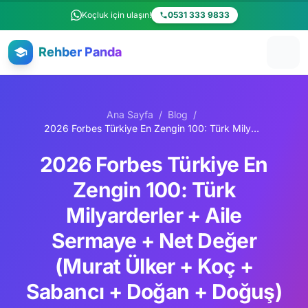
Ana içeriğe atla
Koçluk için ulaşın!
0531 333 9833
Rehber Panda
Ana Sayfa
/
Blog
/
2026 Forbes Türkiye En Zengin 100: Türk Milyarderler + Aile Sermaye + Net Değer (Murat Ülker + Koç + Sabancı + Doğan + Doğuş) Komple Rehber
2026 Forbes Türkiye En
Zengin 100: Türk
Milyarderler + Aile
Sermaye + Net Değer
(Murat Ülker + Koç +
Sabancı + Doğan + Doğuş)