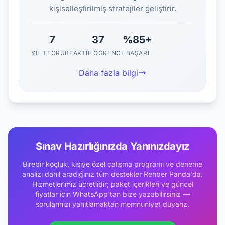
kişiselleştirilmiş stratejiler geliştirir.
7
37
%85+
YIL TECRÜBE
AKTIF ÖĞRENCI
BAŞARI
Daha fazla bilgi
Sınav Hazırlığınızda Yanınızdayız
Birebir koçluk, kişiye özel çalışma programı ve deneme
analizi dahil aradığınız tüm destekler Rehber Panda'da.
Hizmetlerimiz ücretlidir; paket içerikleri ve güncel
fiyatlar için WhatsApp'tan bize yazabilirsiniz —
sorularınızı yanıtlamaktan memnuniyet duyarız.