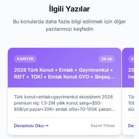
İlgili Yazılar
Bu konularda daha fazla bilgi edinmek için diğer
yazılarımızı keşfedin
✨
KARIYER
38 dk
KAR
2026 Türk Konut + Emlak + Gayrimenkul +
2026
REIT + TOKİ + Emlak Konut GYO + Sinpaş +
Indu
Torunlar + Akiş + Premium Konut Pillar 232
Salo
Premium Komple Kariyer Rehberi
Plan
Türk konut+emlak+gayrimenkul ekosistemi 2026
Rehb
Türk 
premium niş: 1.5-2M yıllık konut satışı+$50-
10B/
80B/yıl pazar+30K+ emlak ofisi+70-100K yabancı
düny
yatırımcı+30+ BIST GYO+TOKİ 1984 devlet Türk
etkin
Cumhuriyeti modern konut pioneer+Emlak Konut
düğün
Devamını Oku
Deva
Kazım Yılmaz
GYO BIST EKGYO+İş GYO BIST ISGYO+Sinpaş
Çıra
GYO Murat Akay+Torunlar GYO Aziz Torun Pillar
264+