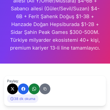
ailesi (Ali Y/Ömer/Mustafa) $4-6B +
Sabancı ailesi (Güler/Sevil/Suzan) $4-
6B + Ferit Şahenk Doğuş $1-3B +
Hanzade Doğan Hepsiburada $1-2B +
Sidar Şahin Peak Games $300-500M.
Türkiye milyarder ekosistemi 40+ kişi,
premium kariyer 13-li line tamamlayıcı.
Paylaş:
38 dk okuma