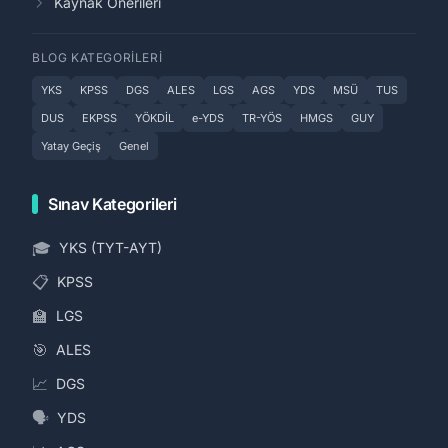
Kaynak Önerileri
BLOG KATEGORILERI
YKS
KPSS
DGS
ALES
LGS
AGS
YDS
MSÜ
TUS
DUS
EKPSS
YÖKDİL
e-YDS
TR-YÖS
HMGS
GUY
Yatay Geçiş
Genel
Sınav Kategorileri
🎓
YKS (TYT-AYT)
📋
KPSS
🏫
LGS
🎯
ALES
📈
DGS
🗣️
YDS