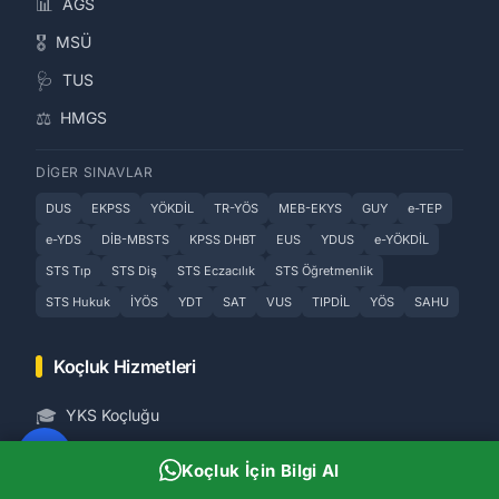
📊
AGS
🎖️
MSÜ
🩺
TUS
⚖️
HMGS
DIGER SINAVLAR
DUS
EKPSS
YÖKDİL
TR-YÖS
MEB-EKYS
GUY
e-TEP
e-YDS
DİB-MBSTS
KPSS DHBT
EUS
YDUS
e-YÖKDİL
STS Tıp
STS Diş
STS Eczacılık
STS Öğretmenlik
STS Hukuk
İYÖS
YDT
SAT
VUS
TIPDİL
YÖS
SAHU
Koçluk Hizmetleri
🎓
YKS Koçluğu
📋
KPSS Koçluğu
Koçluk İçin Bilgi Al
🏫
LGS Koçluğu