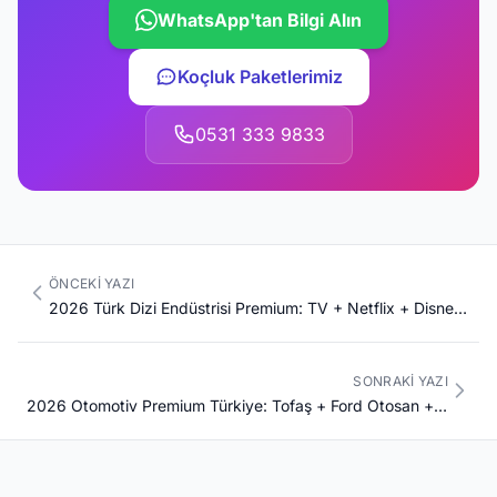
WhatsApp'tan Bilgi Alın
Koçluk Paketlerimiz
0531 333 9833
ÖNCEKI YAZI
2026 Türk Dizi Endüstrisi Premium: TV + Netflix + Disney+ + ATV + Show + Star + TRT Global İhracat $700M+ + Yapım Şirketi + Senarist + Yapımcı + Yönetmen + Aktör Komple Kariyer Rehberi
SONRAKI YAZI
2026 Otomotiv Premium Türkiye: Tofaş + Ford Otosan + Toyota + Mercedes + Hyundai + TOGG + Karsan + BMC + KAAN + Bayraktar Komple Kariyer Rehberi