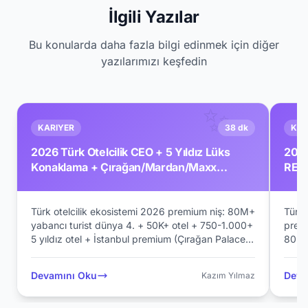
İlgili Yazılar
Bu konularda daha fazla bilgi edinmek için diğer
yazılarımızı keşfedin
✨
KARIYER
38 dk
KAR
2026 Türk Otelcilik CEO + 5 Yıldız Lüks
2026
Konaklama + Çırağan/Mardan/Maxx
REIT
Royal/Rixos + Fettah Tamince +
Toru
Cornell/EHL Premium Komple Kariyer
Prem
Rehberi
Türk otelcilik ekosistemi 2026 premium niş: 80M+
Türk
yabancı turist dünya 4. + 50K+ otel + 750-1.000+
premi
5 yıldız otel + İstanbul premium (Çırağan Palace
80B/
Kempinski 1992+Four Seasons
yatı
Bosphorus+Mandarin Oriental+Raffles+Shangri-
Cumh
Devamını Oku
Deva
Kazım Yılmaz
La+The Peninsula 2023+Pera Palace 1892+Park
GYO 
Hyatt+Ritz-Carlton+W+Marriott) + Antalya Belek
GYO 
(Mardan Palace 2009 $1.4B+Maxx Royal+Rixos
232+