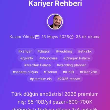
Kariyer Rehberi
Kazım Yılmaz
13 Mayıs 2026
38 dk okuma
#kariyer
#düğün
#wedding
#etkinlik
#gelinlik
#Pronovias
#Çırağan Palace
#Mardan Palace
#wedding planner
#sanatçı düğün
#Tarkan
#İHKİB
#Pillar 288
#premium niş
#2026 rehber
Türk düğün endüstrisi 2026 premium
niş: $5-10B/yıl pazar+600-700K
düğün/yıl+Türkiye dünya 3-4 gelinlik