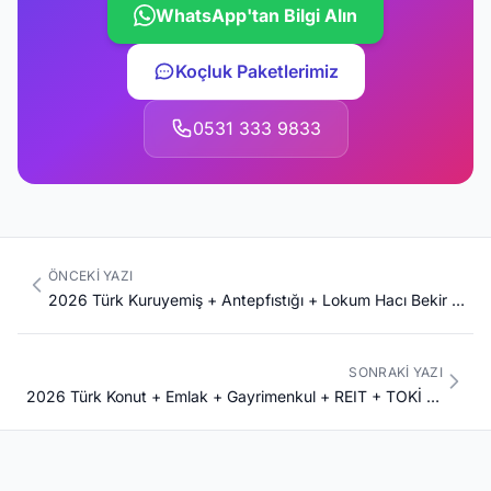
WhatsApp'tan Bilgi Alın
Koçluk Paketlerimiz
0531 333 9833
ÖNCEKI YAZI
2026 Türk Kuruyemiş + Antepfıstığı + Lokum Hacı Bekir 1777 + Helva Koska + Tahin Hafız Mustafa 1864 + Türk Kahvesi Mehmet Efendi 1871 + Tariş 1915 + UNESCO Premium Komple Kariyer Rehberi
SONRAKI YAZI
2026 Türk Konut + Emlak + Gayrimenkul + REIT + TOKİ + Emlak Konut GYO + Sinpaş + Torunlar + Akiş + Premium Konut Pillar 232 Premium Komple Kariyer Rehberi