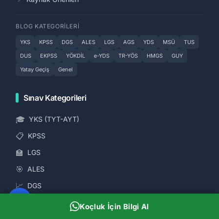
BLOG KATEGORILERI
YKS
KPSS
DGS
ALES
LGS
AGS
YDS
MSÜ
TUS
DUS
EKPSS
YÖKDİL
e-YDS
TR-YÖS
HMGS
GUY
Yatay Geçiş
Genel
Sınav Kategorileri
🎓
YKS (TYT-AYT)
📋
KPSS
🏫
LGS
🎯
ALES
📈
DGS
🗣️
YDS
Koçluk İçin Bilgi Al
📊
AGS