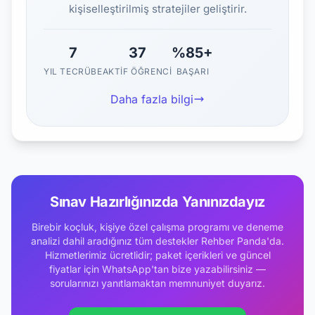
kişiselleştirilmiş stratejiler geliştirir.
7
37
%85+
YIL TECRÜBE
AKTIF ÖĞRENCI
BAŞARI
Daha fazla bilgi
Sınav Hazırlığınızda Yanınızdayız
Birebir koçluk, kişiye özel çalışma programı ve deneme
analizi dahil aradığınız tüm destekler Rehber Panda'da.
Hizmetlerimiz ücretlidir; paket içerikleri ve güncel
fiyatlar için WhatsApp'tan bize yazabilirsiniz —
sorularınızı yanıtlamaktan memnuniyet duyarız.