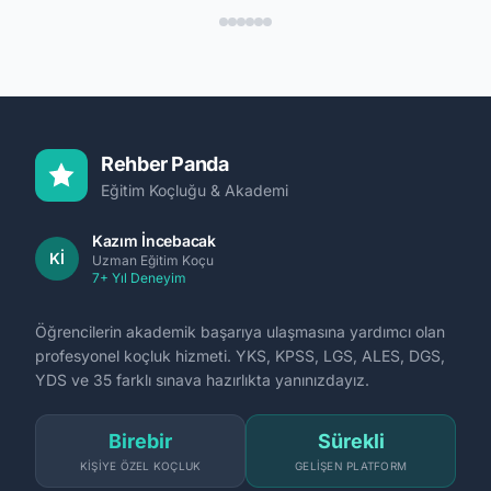
Premium+Regnum
232+
Carya+Cornelia+Calista+Susesi+Gloria Golf) +
Yapı
Bodrum (Mandarin Oriental+Six Senses
Mari
Kaplankaya+Mövenpick) + Türk zincirleri (Rixos
İsta
Fettah Tamince Pillar 232+Limak
Towe
Hotels+Voyage+Titanic) + Cornell Hotel School
$1-5B
premium #1 dünya. Junior 80K → CEO
Rehber Panda
Rixos/Mardan 5-15M.
Eğitim Koçluğu & Akademi
Kazım İncebacak
Kİ
Uzman Eğitim Koçu
7+ Yıl Deneyim
Öğrencilerin akademik başarıya ulaşmasına yardımcı olan
profesyonel koçluk hizmeti. YKS, KPSS, LGS, ALES, DGS,
YDS ve 35 farklı sınava hazırlıkta yanınızdayız.
Birebir
Sürekli
KIŞIYE ÖZEL KOÇLUK
GELIŞEN PLATFORM