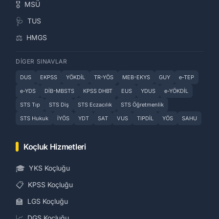
🎖️
MSÜ
🩺
TUS
⚖️
HMGS
DIGER SINAVLAR
DUS
EKPSS
YÖKDİL
TR-YÖS
MEB-EKYS
GUY
e-TEP
e-YDS
DİB-MBSTS
KPSS DHBT
EUS
YDUS
e-YÖKDİL
STS Tıp
STS Diş
STS Eczacılık
STS Öğretmenlik
STS Hukuk
İYÖS
YDT
SAT
VUS
TIPDİL
YÖS
SAHU
Koçluk Hizmetleri
🎓
YKS Koçluğu
📋
KPSS Koçluğu
🏫
LGS Koçluğu
📈
DGS Koçluğu