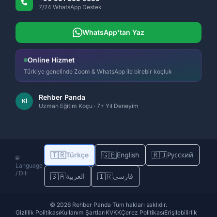
7/24 WhatsApp Destek
WhatsApp'tan Yaz
Online Hizmet
Türkiye genelinde Zoom & WhatsApp ile birebir koçluk
Rehber Panda
Kİ
Uzman Eğitim Koçu · 7+ Yıl Deneyim
🇹🇷
🇬🇧
🇷🇺
Türkçe
English
Русский
🌐
Language
/ Dil:
🇸🇦
🇮🇷
فارسی
العربية
© 2026 Rehber Panda
·
Tüm hakları saklıdır.
Gizlilik Politikası
Kullanım Şartları
KVKK
Çerez Politikası
Erişilebilirlik