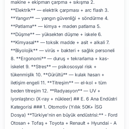
makine + ekipman çarpma + sıkışma 2.
**Elektrik** — elektrik çarpması + arc flash 3.
**Yangın** — yangın güvenliği + söndürme 4.
**Patlama** — kimya + maden patlama 5.
**Düşme** — yüksekten düşme + iskele 6.
**Kimyasal** — toksik madde + asit + alkali 7.
**Biyolojik** — virüs + bakteri + sağlık personeli
8. **Ergonomi** — duruş + tekrarlama + kas-
iskelet 9. **Stres** — psikososyal risk +
tükenmişlik 10. **Gürültü** — kulak hasarı +
iletişim engeli 11. **Titreşim** — el-kol + tüm
beden titreşim 12. **Radyasyon** — UV +
iyonlaştırıcı (X-ray + nükleer) ## E. 6 Ana Endüstri
Kategorisi ### 1. Otomotiv (Yıllık 50K+ İSG
Dosya) **Türkiye'nin en büyük endüstrisi:** - Ford
Otosan + Tofaş + Toyota + Renault + Hyundai - A