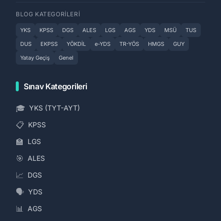
BLOG KATEGORILERI
YKS
KPSS
DGS
ALES
LGS
AGS
YDS
MSÜ
TUS
DUS
EKPSS
YÖKDİL
e-YDS
TR-YÖS
HMGS
GUY
Yatay Geçiş
Genel
Sınav Kategorileri
🎓
YKS (TYT-AYT)
📋
KPSS
🏫
LGS
🎯
ALES
📈
DGS
🗣️
YDS
📊
AGS