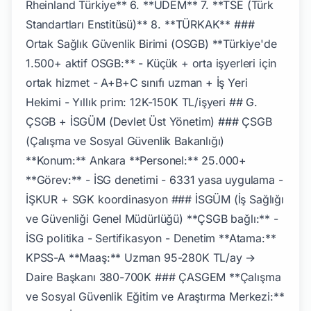
Rheinland Türkiye** 6. **UDEM** 7. **TSE (Türk
Standartları Enstitüsü)** 8. **TÜRKAK** ###
Ortak Sağlık Güvenlik Birimi (OSGB) **Türkiye'de
1.500+ aktif OSGB:** - Küçük + orta işyerleri için
ortak hizmet - A+B+C sınıfı uzman + İş Yeri
Hekimi - Yıllık prim: 12K-150K TL/işyeri ## G.
ÇSGB + İSGÜM (Devlet Üst Yönetim) ### ÇSGB
(Çalışma ve Sosyal Güvenlik Bakanlığı)
**Konum:** Ankara **Personel:** 25.000+
**Görev:** - İSG denetimi - 6331 yasa uygulama -
İŞKUR + SGK koordinasyon ### İSGÜM (İş Sağlığı
ve Güvenliği Genel Müdürlüğü) **ÇSGB bağlı:** -
İSG politika - Sertifikasyon - Denetim **Atama:**
KPSS-A **Maaş:** Uzman 95-280K TL/ay →
Daire Başkanı 380-700K ### ÇASGEM **Çalışma
ve Sosyal Güvenlik Eğitim ve Araştırma Merkezi:**