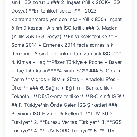
sınıfı İSG zorunlu ### 2. İnşaat (Yıllık 200K+ İSG
Dosya) **En tehlikeli sektör:** - 2023
Kahramanmaraş yeniden inşa - Yıllık 800+ inşaat
ölümlü kazası - A sınıfı İSG kritik ### 3. Maden
(Yıllık 25K İSG Dosya) **En yüksek tehlike:** -
Soma 2014 + Ermenek 2014 facia sonrası sıkı
denetim - A sınıfı zorunlu + tam zamanlı İSG ###
4. Kimya + İlaç **Pfizer Türkiye + Roche + Bayer
+ İlaç fabrikaları** **A sınıfı İSG** ### 5. Gıda +
Tarım **Migros + BIM + Sütaş + Anadolu Efes +
Ülker** ### 6. Sağlık + Eğitim + Bankacılık +
Teknoloji **Düşük-orta tehlike** **B-C sınıfı İSG**
## F. Türkiye'nin Önde Gelen İSG Şirketleri ###
Premium İSG Hizmet Şirketleri 1. **TÜV SÜD
Türkiye** 2. **Bureau Veritas Türkiye** 3. **SGS
Türkiye** 4. **TÜV NORD Türkiye** 5. **TÜV