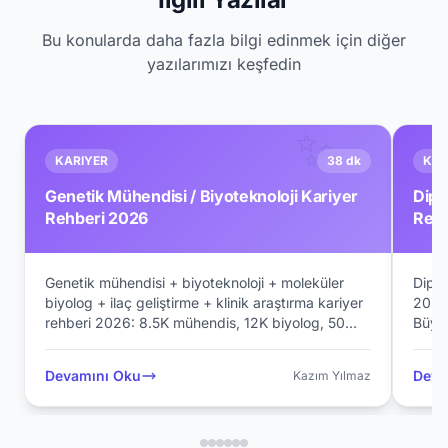
Bu konularda daha fazla bilgi edinmek için diğer
yazılarımızı keşfedin
✨
KARIYER
38 dk
KAR
Genetik Mühendisi / Biyoteknoloji Kariyer
Dipl
Rehberi 2026
Rehb
Genetik mühendisi + biyoteknoloji + moleküler
Diplo
biyolog + ilaç geliştirme + klinik araştırma kariyer
2026:
rehberi 2026: 8.5K mühendis, 12K biyolog, 50
Büyük
Türk biyofarmasötik şirketi, 12 premium niş
başv
(CRISPR, mRNA, onkoloji, CAR-T).
Memu
Devamını Oku
Deva
Kazım Yılmaz
Pfizer/Novartis/Roche Türkiye, premium
akad
akademik (Harvard Med, MIT, Stanford).
Scien