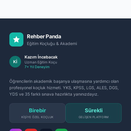
Rehber Panda
Eğitim Koçluğu & Akademi
Kazım İncebacak
Kİ
Uzman Eğitim Koçu
7+ Yıl Deneyim
Öğrencilerin akademik başarıya ulaşmasına yardımcı olan
profesyonel koçluk hizmeti. YKS, KPSS, LGS, ALES, DGS,
YDS ve 35 farklı sınava hazırlıkta yanınızdayız.
Birebir
Sürekli
KIŞIYE ÖZEL KOÇLUK
GELIŞEN PLATFORM