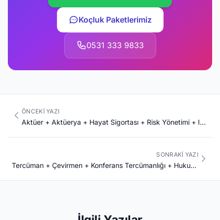
Koçluk Paketlerimiz
0531 333 9833
ÖNCEKI YAZI
Aktüer + Aktüerya + Hayat Sigortası + Risk Yönetimi + IFOA + SoA + CAS + SAT Komple Kariyer Rehberi 2026: Türkiye 1.000 Aktüer + Anadolu Sigorta + Allianz + Aksigorta + AXA + Zurich + Mapfre + Türkiye Sigorta + Bireysel Emeklilik BES
SONRAKI YAZI
Tercüman + Çevirmen + Konferans Tercümanlığı + Hukuki Tıbbi Yazın Çevirmeni + AB DGT + BM Çevirmen Komple Kariyer Rehberi 2026: Türkiye 25.000 Tercüman + İngilizce Almanca Fransızca Arapça Rusça + Boğaziçi Mütercim Tercümanlık + AIIC Üyeliği
İlgili Yazılar