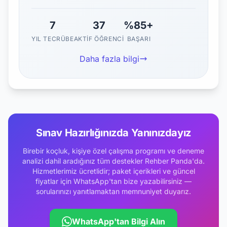
7
37
%85+
YIL TECRÜBE
AKTIF ÖĞRENCI
BAŞARI
Daha fazla bilgi
Sınav Hazırlığınızda Yanınızdayız
Birebir koçluk, kişiye özel çalışma programı ve deneme
analizi dahil aradığınız tüm destekler Rehber Panda'da.
Hizmetlerimiz ücretlidir; paket içerikleri ve güncel
fiyatlar için WhatsApp'tan bize yazabilirsiniz —
sorularınızı yanıtlamaktan memnuniyet duyarız.
WhatsApp'tan Bilgi Alın