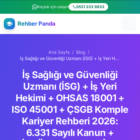
Ana içeriğe atla
Koçluk için ulaşın!
0531 333 9833
Rehber Panda
Ana Sayfa
/
Blog
/
İş Sağlığı ve Güvenliği Uzmanı (İSG) + İş Yeri Hekimi + OHSAS 18001 + ISO 45001 + ÇSGB Komple Kariyer Rehberi 2026: 6.331 Sayılı Kanun + İSGÜM + 250.000 İSG Uzmanı + İş Yeri Hekimi 35.000 + Otomotiv İnşaat Maden Premium
İş Sağlığı ve Güvenliği
Uzmanı (İSG) + İş Yeri
Hekimi + OHSAS 18001 +
ISO 45001 + ÇSGB Komple
Kariyer Rehberi 2026:
6.331 Sayılı Kanun +