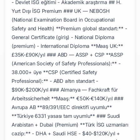
- Devlet İSG eğitimi - Akademik araştırma ## H.
Yurt Dışı İSG Premium ### UK — NEBOSH
(National Examination Board in Occupational
Safety and Health) **Premium global standart:** -
General Certificate (giriş) - National Diploma
(premium) - International Diploma **Maaş UK:**
£35K-£90K/yıl ### ABD — ASSP + CSP **ASSP
(American Society of Safety Professionals):** -
38.000+ üye **CSP (Certified Safety
Professional):** - ABD altın standart -
$90K-$200K/yıl ### Almanya — Fachkraft für
Arbeitssicherheit **Maaş:** €50K-€140K/yıl ###
Avrupa AB **89/391/EEC direktifi uyumlu**
**Türkiye 6331 yasası tam uyumlu** ### Suudi
Arabistan + Dubai (Premium) **Türk İSG uzmanları
cazip:** - DHA + Saudi HSE - $40-$120K/yıl +