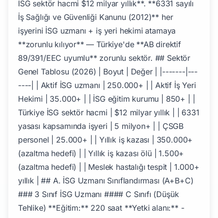
İSG sektör hacmi $12 milyar yıllık**. **6331 sayılı
İş Sağlığı ve Güvenliği Kanunu (2012)** her
işyerini İSG uzmanı + iş yeri hekimi atamaya
**zorunlu kılıyor** — Türkiye'de **AB direktif
89/391/EEC uyumlu** zorunlu sektör. ## Sektör
Genel Tablosu (2026) | Boyut | Değer | |-------|---
----| | Aktif İSG uzmanı | 250.000+ | | Aktif İş Yeri
Hekimi | 35.000+ | | İSG eğitim kurumu | 850+ | |
Türkiye İSG sektör hacmi | $12 milyar yıllık | | 6331
yasası kapsamında işyeri | 5 milyon+ | | ÇSGB
personel | 25.000+ | | Yıllık iş kazası | 350.000+
(azaltma hedefi) | | Yıllık iş kazası ölü | 1.500+
(azaltma hedefi) | | Meslek hastalığı tespit | 1.000+
yıllık | ## A. İSG Uzmanı Sınıflandırması (A+B+C)
### 3 Sınıf İSG Uzmanı #### C Sınıfı (Düşük
Tehlike) **Eğitim:** 220 saat **Yetki alanı:** -