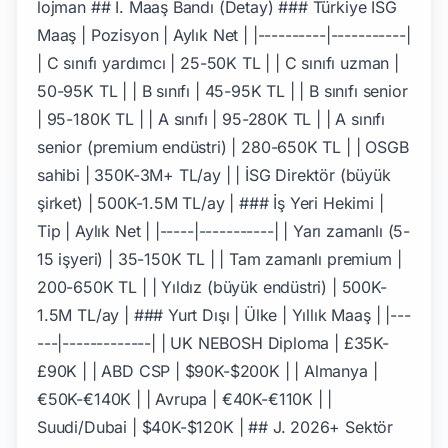
lojman ## I. Maaş Bandı (Detay) ### Türkiye İSG
Maaş | Pozisyon | Aylık Net | |----------|-----------|
| C sınıfı yardımcı | 25-50K TL | | C sınıfı uzman |
50-95K TL | | B sınıfı | 45-95K TL | | B sınıfı senior
| 95-180K TL | | A sınıfı | 95-280K TL | | A sınıfı
senior (premium endüstri) | 280-650K TL | | OSGB
sahibi | 350K-3M+ TL/ay | | İSG Direktör (büyük
şirket) | 500K-1.5M TL/ay | ### İş Yeri Hekimi |
Tip | Aylık Net | |-----|-----------| | Yarı zamanlı (5-
15 işyeri) | 35-150K TL | | Tam zamanlı premium |
200-650K TL | | Yıldız (büyük endüstri) | 500K-
1.5M TL/ay | ### Yurt Dışı | Ülke | Yıllık Maaş | |---
---|-------------| | UK NEBOSH Diploma | £35K-
£90K | | ABD CSP | $90K-$200K | | Almanya |
€50K-€140K | | Avrupa | €40K-€110K | |
Suudi/Dubai | $40K-$120K | ## J. 2026+ Sektör