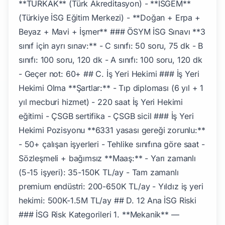
**TÜRKAK** (Türk Akreditasyon) - **ISGEM**
(Türkiye İSG Eğitim Merkezi) - **Doğan + Erpa +
Beyaz + Mavi + İşmer** ### ÖSYM İSG Sınavı **3
sınıf için ayrı sınav:** - C sınıfı: 50 soru, 75 dk - B
sınıfı: 100 soru, 120 dk - A sınıfı: 100 soru, 120 dk
- Geçer not: 60+ ## C. İş Yeri Hekimi ### İş Yeri
Hekimi Olma **Şartlar:** - Tıp diploması (6 yıl + 1
yıl mecburi hizmet) - 220 saat İş Yeri Hekimi
eğitimi - ÇSGB sertifika - ÇSGB sicil ### İş Yeri
Hekimi Pozisyonu **6331 yasası gereği zorunlu:**
- 50+ çalışan işyerleri - Tehlike sınıfına göre saat -
Sözleşmeli + bağımsız **Maaş:** - Yarı zamanlı
(5-15 işyeri): 35-150K TL/ay - Tam zamanlı
premium endüstri: 200-650K TL/ay - Yıldız iş yeri
hekimi: 500K-1.5M TL/ay ## D. 12 Ana İSG Riski
### İSG Risk Kategorileri 1. **Mekanik** —