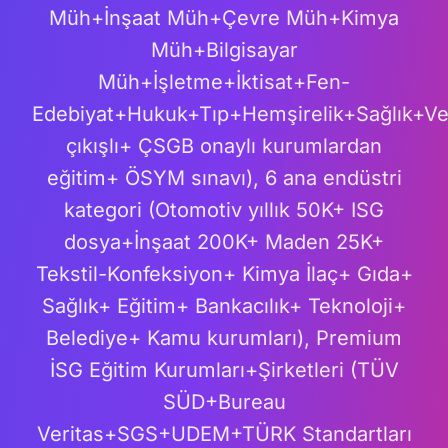
Müh+İnşaat Müh+Çevre Müh+Kimya
Müh+Bilgisayar
Müh+İşletme+İktisat+Fen-
Edebiyat+Hukuk+Tıp+Hemşirelik+Sağlık+Vete
çıkışlı+ ÇSGB onaylı kurumlardan
eğitim+ ÖSYM sınavı), 6 ana endüstri
kategori (Otomotiv yıllık 50K+ ISG
dosya+İnşaat 200K+ Maden 25K+
Tekstil-Konfeksiyon+ Kimya İlaç+ Gıda+
Sağlık+ Eğitim+ Bankacılık+ Teknoloji+
Belediye+ Kamu kurumları), Premium
İSG Eğitim Kurumları+Şirketleri (TÜV
SÜD+Bureau
Veritas+SGS+UDEM+TÜRK Standartları