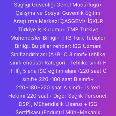
Sağlığı Güvenliği Genel Müdürlüğü+
Çalışma ve Sosyal Güvenlik Eğitim
Araştırma Merkezi ÇASGEM+ İŞKUR
Türkiye İş Kurumu+ TMB Türkiye
Mühendisler Birliği+ TTB Türk Tabipler
Birliği. Bu pillar rehber: ISG Uzmani
Sınıflandırması (A+B+C 3 sınıf+ tehlike
sınıfı endüstri kategori+ Tehlike sınıfı I-
II-III), 5 ana ISG eğitim alanı (220 saat C
sınıfı+ 220+180 saat B sınıfı+
220+180+220 saat A sınıfı+ İş Yeri
Hekimi 220 saat+ Diğer Sağlık Personeli
DSP), Mühendislik Lisansı + ISG
Sertifikası (Endüstri Müh+Mekanik