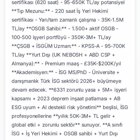
sertifikası (620 saat) - 95-650K TL/ay potansiyel
**Tıp Mezunu:** - 220 saat İş Yeri Hekimi
sertifikası - Yarı/tam zamanlı çalışma - 35K-1.5M
TL/ay **OSGB Sahibi:** - 1.500+ aktif OSGB -
100-500 işyeri portföyü - 350K-3M+ TL/ay
**ÇSGB + İSGÜM Uzman:** - KPSS-A - 95-700K
TL/ay **Yurt Dışı (UK NEBOSH + ABD CSP +
Almanya):** - Premium maaş - £35K-$200K/yıl
**Akademisyen:** - İSG MS/PhD - Üniversite +
danışmanlık Türk İSG sektörü 2026+ büyümeye
devam edecek. **6331 zorunlu yasa + 5M+ işyeri
kapsamı + 2023 deprem inşaat patlaması + AB
ESG uyum + AI destekli risk yönetimi** beşlisi, İSG
profesyonellerine **yıllık 50K-3M+ TL gelir +
global etki + zorunlu sektör** sunuyor. **A sınıfı
İSG + İş Yeri Hekimi + OSGB sahibi + Yurt Dışı