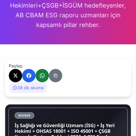
Hekimleri+ÇSGB+İSGÜM hedefleyenler,
AB CBAM ESG raporu uzmanları için
kapsamlı pillar rehber.
Paylaş:
38 dk okuma