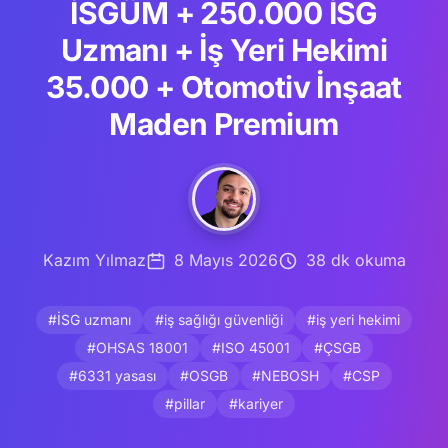
İSGÜM + 250.000 İSG
Uzmanı + İş Yeri Hekimi
35.000 + Otomotiv İnşaat
Maden Premium
Kazım Yılmaz
8 Mayıs 2026
38 dk okuma
#İSG uzmanı
#iş sağlığı güvenliği
#iş yeri hekimi
#OHSAS 18001
#ISO 45001
#ÇSGB
#6331 yasası
#OSGB
#NEBOSH
#CSP
#pillar
#kariyer