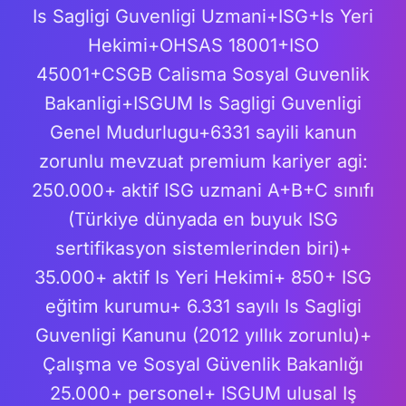
Is Sagligi Guvenligi Uzmani+ISG+Is Yeri
Hekimi+OHSAS 18001+ISO
45001+CSGB Calisma Sosyal Guvenlik
Bakanligi+ISGUM Is Sagligi Guvenligi
Genel Mudurlugu+6331 sayili kanun
zorunlu mevzuat premium kariyer agi:
250.000+ aktif ISG uzmani A+B+C sınıfı
(Türkiye dünyada en buyuk ISG
sertifikasyon sistemlerinden biri)+
35.000+ aktif Is Yeri Hekimi+ 850+ ISG
eğitim kurumu+ 6.331 sayılı Is Sagligi
Guvenligi Kanunu (2012 yıllık zorunlu)+
Çalışma ve Sosyal Güvenlik Bakanlığı
25.000+ personel+ ISGUM ulusal Iş