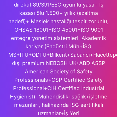
direktif 89/391/EEC uyumlu yasa+ İş
kazası ölü 1.500+ yıllık (azaltma
hedefi)+ Meslek hastalığı tespit zorunlu,
OHSAS 18001+ISO 45001+ISO 9001
entegre yönetim sistemleri, Akademik
kariyer (Endüstri Müh+İSG
MS+İTÜ+ODTÜ+Bilkent+Sabancı+Hacettep
dışı premium NEBOSH UK+ABD ASSP
American Society of Safety
Professionals+CSP Certified Safety
Professional+CIH Certified Industrial
Hygienist). Mühendislik+sağlık+işletme
mezunları, halihazırda ISG sertifikalı
uzmanlar+İş Yeri