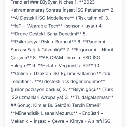
Trendleri ### Büyüyen Niches 1. **2023
Kahramanmaraş Sonrası İnşaat İSG Patlaması** 2.
**AI Destekli İSG Modelleme** (Risk tahmini) 3.
**IoT + Wearable Tech** (sensör + uyarı) 4.
**Drone Destekli Saha Denetimi** 5.
**Psikososyal Risk + Burnout** 6. **Pandemi
Sonrası Sağlık Güvenliği** 7. **Ergonomi + Hibrit
Çalışma** 8. **AB CBAM Uyum + ESG İSG
Entegre** 9. **Helal + Veganistic İSG** 10.
**Online + Uzaktan İSG Eğitimi Patlaması** ###
Tehditler 1. **AI destekli risk değerlendirme**
(junior pozisyon baskısı) 2. **Beyin göçü** (Türk
İSG uzmanları Avrupa'ya) 3. **TL dalgalanması**
## Sonuç: Kimler Bu Sektörü Tercih Etmeli?
**Mühendislik Lisans Mezunu:** - Endüstri +
Mekanik + İnşaat + Çevre + Kimya - A sınıfı İSG