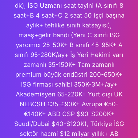
dk), İSG Uzmanı saat tayini (A sınıfı 8
saat+B 4 saat+C 2 saat 50 işçi başına
aylık+ tehlike sınıfı katsayısı),
maaş+gelir bandı (Yeni C sınıfı ISG
yardımcı 25-50K+ B sınıfı 45-95K+ A
sınıfı 95-280K/ay+ İş Yeri Hekimi yarı
zamanlı 35-150K+ Tam zamanlı
premium büyük endüstri 200-650K+
ISG firması sahibi 350K-3M+/ay+
Akademisyen 65-220K+ Yurt dışı UK
NEBOSH £35-£90K+ Avrupa €50-
€140K+ ABD CSP $90-$200K+
Suudi/Dubai $40-$120K), Türkiye İSG
sektör hacmi $12 milyar yıllık+ AB