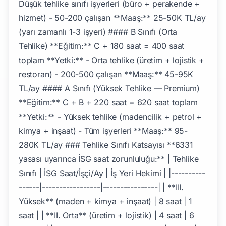
Düşük tehlike sınıfı işyerleri (büro + perakende +
hizmet) - 50-200 çalışan **Maaş:** 25-50K TL/ay
(yarı zamanlı 1-3 işyeri) #### B Sınıfı (Orta
Tehlike) **Eğitim:** C + 180 saat = 400 saat
toplam **Yetki:** - Orta tehlike (üretim + lojistik +
restoran) - 200-500 çalışan **Maaş:** 45-95K
TL/ay #### A Sınıfı (Yüksek Tehlike — Premium)
**Eğitim:** C + B + 220 saat = 620 saat toplam
**Yetki:** - Yüksek tehlike (madencilik + petrol +
kimya + inşaat) - Tüm işyerleri **Maaş:** 95-
280K TL/ay ### Tehlike Sınıfı Katsayısı **6331
yasası uyarınca İSG saat zorunluluğu:** | Tehlike
Sınıfı | İSG Saat/İşçi/Ay | İş Yeri Hekimi | |----------
------|-----------------|----------------| | **III.
Yüksek** (maden + kimya + inşaat) | 8 saat | 1
saat | | **II. Orta** (üretim + lojistik) | 4 saat | 6