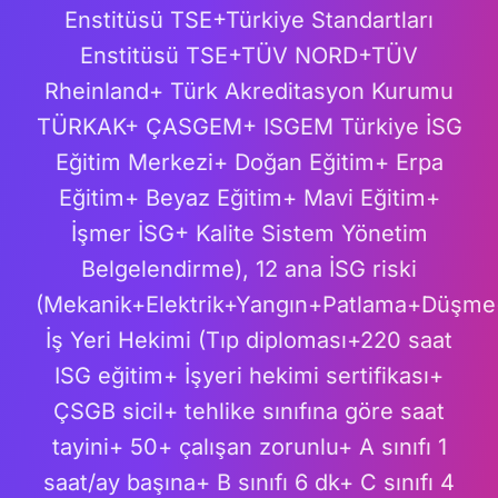
Enstitüsü TSE+Türkiye Standartları
Enstitüsü TSE+TÜV NORD+TÜV
Rheinland+ Türk Akreditasyon Kurumu
TÜRKAK+ ÇASGEM+ ISGEM Türkiye İSG
Eğitim Merkezi+ Doğan Eğitim+ Erpa
Eğitim+ Beyaz Eğitim+ Mavi Eğitim+
İşmer İSG+ Kalite Sistem Yönetim
Belgelendirme), 12 ana İSG riski
(Mekanik+Elektrik+Yangın+Patlama+Düşme+
İş Yeri Hekimi (Tıp diploması+220 saat
ISG eğitim+ İşyeri hekimi sertifikası+
ÇSGB sicil+ tehlike sınıfına göre saat
tayini+ 50+ çalışan zorunlu+ A sınıfı 1
saat/ay başına+ B sınıfı 6 dk+ C sınıfı 4