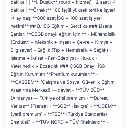
dakika | | **I. Düşük** (büro + hizmet) | 2 saat | 4
dakika | **Örnek:** 100 işçili yüksek tehlike işyeri
→ ay başı **800 saat İSG + 100 saat iş yeri
hekimi** ## B. İSG Eğitim + Sertifika ### Lisans
Şartları **ÇSGB onaylı eğitim için:** - Mühendislik
(Endüstri + Mekanik + İnşaat + Çevre + Kimya +
Bilgisayar) - Sağlık (Tıp + Hemşirelik + Sağlık) -
İşletme + İktisat - Fen-Edebiyat - Hukuk -
Veterinerlik + Eczacılık ### ÇSGB Onaylı İSG
Eğitim Kurumları **Premium kurumlar:** -
**ÇASGEM** (Çalışma ve Sosyal Güvenlik Eğitim
Araştırma Merkezi) — devlet - **TÜV SÜD**
(Almanya) — Türkiye ofisi premium - **Bureau
Veritas** (Fransa) - **SGS** (İsviçre) - **UDEM**
(yerli premium) - **TSE** (Türkiye Standartları
Enstitüsü) - **TÜV NORD + TÜV Rheinland** -