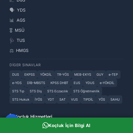
🗣️
YDS
📊
AGS
🎖️
MSÜ
🩺
TUS
⚖️
HMGS
DIGER SINAVLAR
DUS
EKPSS
YÖKDİL
TR-YÖS
MEB-EKYS
GUY
e-TEP
e-YDS
DİB-MBSTS
KPSS DHBT
EUS
YDUS
e-YÖKDİL
STS Tıp
STS Diş
STS Eczacılık
STS Öğretmenlik
STS Hukuk
İYÖS
YDT
SAT
VUS
TIPDİL
YÖS
SAHU
Koçluk Hizmetleri
Koçluk İçin Bilgi Al
🎓
YKS Koçluğu