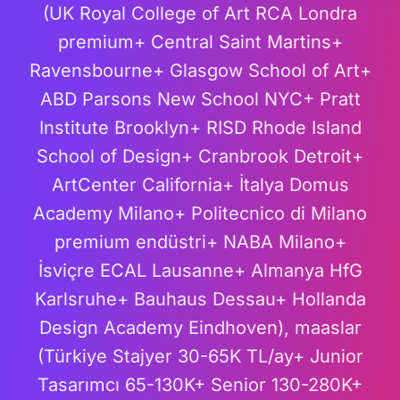
(UK Royal College of Art RCA Londra
premium+ Central Saint Martins+
Ravensbourne+ Glasgow School of Art+
ABD Parsons New School NYC+ Pratt
Institute Brooklyn+ RISD Rhode Island
School of Design+ Cranbrook Detroit+
ArtCenter California+ İtalya Domus
Academy Milano+ Politecnico di Milano
premium endüstri+ NABA Milano+
İsviçre ECAL Lausanne+ Almanya HfG
Karlsruhe+ Bauhaus Dessau+ Hollanda
Design Academy Eindhoven), maaslar
(Türkiye Stajyer 30-65K TL/ay+ Junior
Tasarımcı 65-130K+ Senior 130-280K+