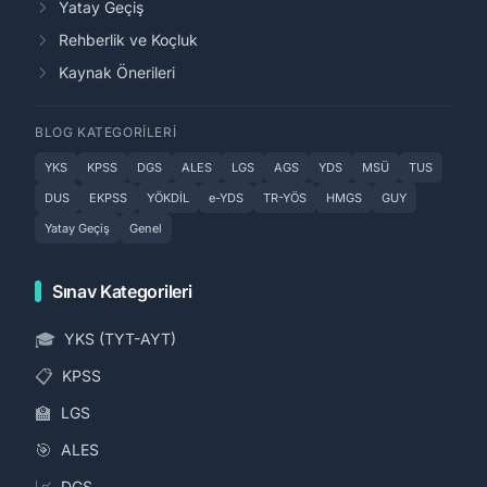
Yatay Geçiş
Rehberlik ve Koçluk
Kaynak Önerileri
BLOG KATEGORILERI
YKS
KPSS
DGS
ALES
LGS
AGS
YDS
MSÜ
TUS
DUS
EKPSS
YÖKDİL
e-YDS
TR-YÖS
HMGS
GUY
Yatay Geçiş
Genel
Sınav Kategorileri
🎓
YKS (TYT-AYT)
📋
KPSS
🏫
LGS
🎯
ALES
📈
DGS