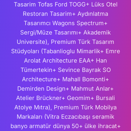
Tasarim Tofas Ford TOGG+ Lüks Otel
Restoran Tasarim+ Aydınlatma
Tasarımcı Wagons Spectrum+
Sergi/Müze Tasarımı+ Akademik
Universite), Premium Türk Tasarım
Stüdyoları (Tabanlioglu Mimarlik+ Emre
Arolat Architecture EAA+ Han
Tümertekin+ Sevince Bayrak SO
Architecture+ Mahall Bomonti+
Demirden Design+ Mahmut Anlar+
Atelier Brückner+ Geomim+ Bursali
Atolye Mıtra), Premium Türk Mobilya
Markaları (Vitra Eczacıbaşı seramik
banyo armatür dünya 50+ ülke ihracat+