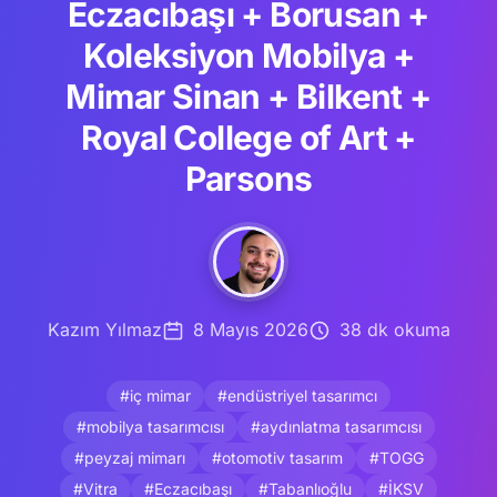
Eczacıbaşı + Borusan +
Koleksiyon Mobilya +
Mimar Sinan + Bilkent +
Royal College of Art +
Parsons
Kazım Yılmaz
8 Mayıs 2026
38 dk okuma
#iç mimar
#endüstriyel tasarımcı
#mobilya tasarımcısı
#aydınlatma tasarımcısı
#peyzaj mimarı
#otomotiv tasarım
#TOGG
#Vitra
#Eczacıbaşı
#Tabanlıoğlu
#İKSV