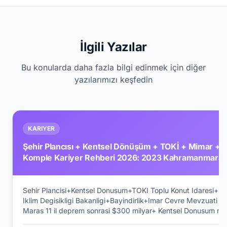
İlgili Yazılar
Bu konularda daha fazla bilgi edinmek için diğer
yazılarımızı keşfedin
KARIYER
Şehir Plancısı + Kentsel Dönüşüm + TOKİ + Mimar + İ
Komple Kariyer Rehberi 2026: 2023 Kahramanmaraş
Mimar Sinan + Han Tümertekin + Murat Tabanlıoğlu +
Sehir Plancisi+Kentsel Donusum+TOKI Toplu Konut Idaresi+M
Iklim Degisikligi Bakanligi+Bayindirlik+Imar Cevre Mevzuat
Maras 11 il deprem sonrasi $300 milyar+ Kentsel Donusum me
aktif sehir plancisi (Sehir ve Bolge Planlama lisans+Cevre+Seh