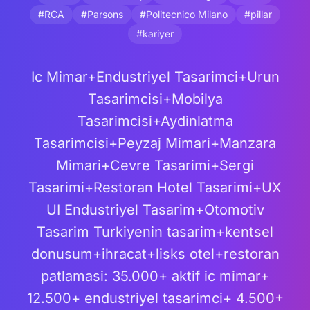
#RCA
#Parsons
#Politecnico Milano
#pillar
#kariyer
Ic Mimar+Endustriyel Tasarimci+Urun
Tasarimcisi+Mobilya
Tasarimcisi+Aydinlatma
Tasarimcisi+Peyzaj Mimari+Manzara
Mimari+Cevre Tasarimi+Sergi
Tasarimi+Restoran Hotel Tasarimi+UX
UI Endustriyel Tasarim+Otomotiv
Tasarim Turkiyenin tasarim+kentsel
donusum+ihracat+lisks otel+restoran
patlamasi: 35.000+ aktif ic mimar+
12.500+ endustriyel tasarimci+ 4.500+