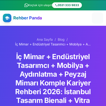
Ana içeriğe atla
Koçluk için ulaşın!
0531 333 9833
Rehber Panda
Ana Sayfa
/
Blog
/
İç Mimar + Endüstriyel Tasarımcı + Mobilya + Aydınlatma + Peyzaj Mimarı Komple Kariyer Rehberi 2026: İstanbul Tasarım Bienali + Vitra Eczacıbaşı + Borusan + Koleksiyon Mobilya + Mimar Sinan + Bilkent + Royal College of Art + Parsons
İç Mimar + Endüstriyel
Tasarımcı + Mobilya +
Aydınlatma + Peyzaj
Mimarı Komple Kariyer
Rehberi 2026: İstanbul
Tasarım Bienali + Vitra