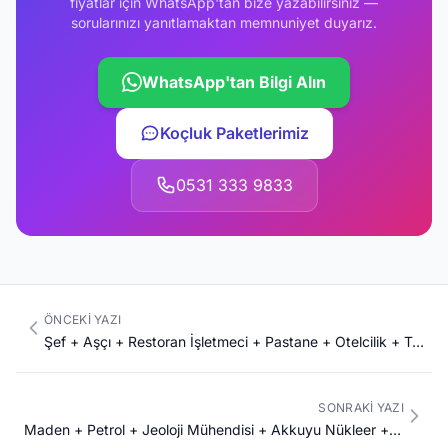
fiyatlar için WhatsApp'tan bize yazabilirsiniz —
sorularınızı yanıtlamaktan memnuniyet duyarız.
WhatsApp'tan Bilgi Alın
Koçluk Paketlerimiz
0531 333 9833
ÖNCEKI YAZI
Şef + Aşçı + Restoran İşletmeci + Pastane + Otelcilik + Turizm Komple Kariyer Rehberi 2026: Michelin Türkiye 2024 + Türk Mutfağı UNESCO + Le Cordon Bleu + CIA New York + Türkiye 65M Turist + Antalya İstanbul + Hospitality
SONRAKI YAZI
Maden + Petrol + Jeoloji Mühendisi + Akkuyu Nükleer + Karadeniz Doğal Gaz Komple Kariyer Rehberi 2026: Türkiye Sakarya Gaz Sahası 540 BCM + Akkuyu 4.800 MW + TPAO + TÜPRAŞ + Eti Maden + Aselsan + ETİ Bakır + Schlumberger + Halliburton + Saudi Aramco