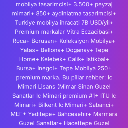
mobilya tasarimcisi+ 3.500+ peyzaj
mimari+ 850+ aydinlatma tasarimcisi+
Turkiye mobilya ihracati 7B USD/yil+
Premium markalar Vitra Eczacibasi+
Roca+ Borusan+ Koleksiyon Mobilya+
Yatas+ Bellona+ Doganay+ Tepe
Home+ Kelebek+ Calik+ Istikbal+
Bursa+ Inegol+ Tepe Mobilya 250+
premium marka. Bu pillar rehber: Ic
Mimari Lisans (Mimar Sinan Guzel
Sanatlar Ic Mimari premium #1+ ITU Ic
Mimari+ Bilkent Ic Mimari+ Sabanci+
MEF+ Yeditepe+ Bahcesehir+ Marmara
Guzel Sanatlar+ Hacettepe Guzel