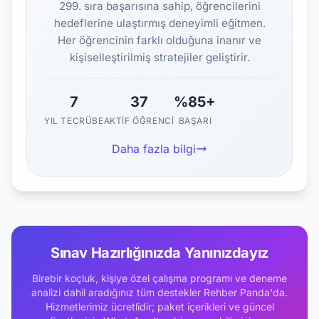
299. sıra başarısına sahip, öğrencilerini
hedeflerine ulaştırmış deneyimli eğitmen.
Her öğrencinin farklı olduğuna inanır ve
kişiselleştirilmiş stratejiler geliştirir.
7
37
%85+
YIL TECRÜBE
AKTIF ÖĞRENCI
BAŞARI
Daha fazla bilgi
Sınav Hazırlığınızda Yanınızdayız
Birebir koçluk, kişiye özel çalışma programı ve deneme
analizi dahil aradığınız tüm destekler Rehber Panda'da.
Hizmetlerimiz ücretlidir; paket içerikleri ve güncel