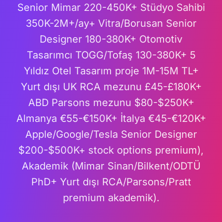
Senior Mimar 220-450K+ Stüdyo Sahibi
350K-2M+/ay+ Vitra/Borusan Senior
Designer 180-380K+ Otomotiv
Tasarımcı TOGG/Tofaş 130-380K+ 5
Yıldız Otel Tasarım proje 1M-15M TL+
Yurt dışı UK RCA mezunu £45-£180K+
ABD Parsons mezunu $80-$250K+
Almanya €55-€150K+ İtalya €45-€120K+
Apple/Google/Tesla Senior Designer
$200-$500K+ stock options premium),
Akademik (Mimar Sinan/Bilkent/ODTÜ
PhD+ Yurt dışı RCA/Parsons/Pratt
premium akademik).