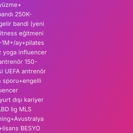
l+yüzme+
bandı 250K-
elir bandi (yeni
itness eğitmeni
K-1M+/ay+pilates
 yoga influencer
ntrenör 150-
si UEFA antrenör
 sporu+engelli
luencer
urt dışı kariyer
BD lig MLS
hing+Avustralya
+lisans BESYO