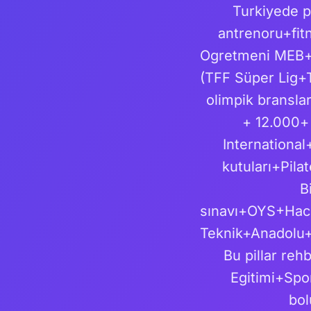
Turkiyede p
antrenoru+fit
Ogretmeni MEB+
(TFF Süper Lig
olimpik bransl
+ 12.000+
Internationa
kutuları+Pila
B
sınavı+OYS+Hac
Teknik+Anadolu+
Bu pillar reh
Egitimi+Spor
bol