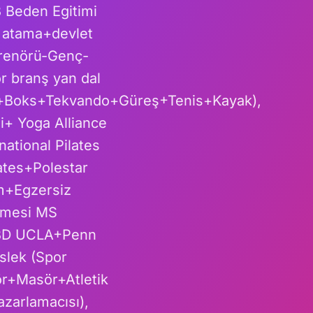
B Beden Egitimi
K atama+devlet
trenörü-Genç-
r branş yan dal
o+Boks+Tekvando+Güreş+Tenis+Kayak),
i+ Yoga Alliance
ional Pilates
ates+Polestar
im+Egzersiz
enmesi MS
ABD UCLA+Penn
slek (Spor
ör+Masör+Atletik
zarlamacısı),