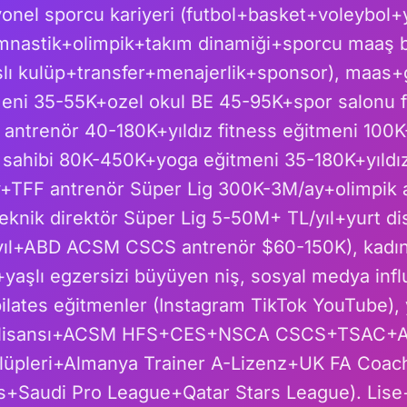
onel sporcu kariyeri (futbol+basket+voleybo
imnastik+olimpik+takım dinamiği+sporcu maaş 
lı kulüp+transfer+menajerlik+sponsor), maas+g
ni 35-55K+ozel okul BE 45-95K+spor salonu f
 antrenör 40-180K+yıldız fitness eğitmeni 100
 sahibi 80K-450K+yoga eğitmeni 35-180K+yıldız
+TFF antrenör Süper Lig 300K-3M/ay+olimpik a
teknik direktör Süper Lig 5-50M+ TL/yıl+yurt di
ıl+ABD ACSM CSCS antrenör $60-150K), kadın
yaşlı egzersizi büyüyen niş, sosyal medya inf
lates eğitmenler (Instagram TikTok YouTube), y
 lisansı+ACSM HFS+CES+NSCA CSCS+TSAC+A
üpleri+Almanya Trainer A-Lizenz+UK FA Coac
s+Saudi Pro League+Qatar Stars League). Lise