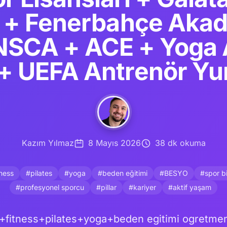
 + Fenerbahçe Akad
SCA + ACE + Yoga A
+ UEFA Antrenör Yur
Kazım Yılmaz
8 Mayıs 2026
38 dk okuma
tness
#pilates
#yoga
#beden eğitimi
#BESYO
#spor bi
#profesyonel sporcu
#pillar
#kariyer
#aktif yaşam
+fitness+pilates+yoga+beden egitimi ogretmeni