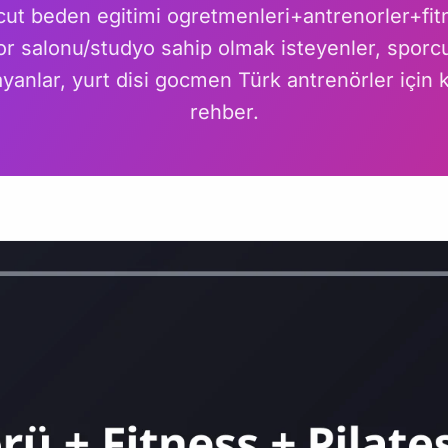
cut beden egitimi ogretmenleri+antrenorler+fit
or salonu/studyo sahip olmak isteyenler, spo
ayanlar, yurt disi gocmen Türk antrenörler için k
rehber.