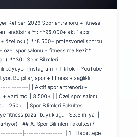
tagram + YouTube) - Antrenmanlık + akademi - Yatırım + iş ## E. Fitness Eğitmeni Kariyeri ### Fitness Sektörü Türkiye **12.000+ özel spor salonu + fitness merkezi:** - **MAC Fit** (lider zincir, 50+ şube) - **B-fit** (kadınlara özel) - **Fitness International** - **Anytime Fitness** (uluslararası) - **Sportif Yaşam Merkezi** - **Eurogym** - **Crossfit kutuları** (250+) - **Bodytec EMS** stüdyoları - **Boutique fitness** (HIIT + barre + kickbox) ### Fitness Eğitmeni Olma **Sertifikasyon yolları:** - BESYO mezunu (öncelikli) - TFF Antrenörlük Lisansı - ACSM-CPT (American College of Sports Medicine — Certified Personal Trainer) - NSCA-CPT (National Strength and Conditioning Association) - ACE-CPT (American Council on Exercise) - ISSA (International Sports Sciences Association) ### Fitness Eğitmeni Maaş | Tip | Aylık Net | |-----|-----------| | Spor salonu eğitmen (yarı zaman) | 18.000-35.000 TL | | Spor salonu tam zaman | 30.000-65.000 TL | | Kişisel antrenör (özel ders) | 50.000-180.000 TL | | Yıldız fitness eğitmeni (sosyal medya) | 200.000-1.500.000 TL+ | | Premium kişisel antrenör | 100.000-500.000 TL | ### Türk Fitness Influencer'lar (Sosyal Medya) - **Eda Köse** (Bodyfit + sosyal medya) - **Cengiz Coşkun** (oyuncu + fitness influencer) - **Sefa Çiloğlu** (PT + influencer) **Sosyal medya geliri:** - Instagram sponsor: 50K-500K TL/post - YouTube AdSense + üyelik: 100K-1M TL/ay - Online program satışı: 50K-300K TL/ay - Ürün lansmanı (kendi marka): 500K-5M+ TL/yıl ## F. Pilates Eğitmeni Kariyeri ### Pilates Sektörü Türkiye **1.500+ pilates stüdyosu** Türkiye'de — son 10 yılda %500 büyüme. ### Pilates Sertifikasyonu **Premium uluslararası sertifikalar:** - **BASI Pilates** (Body Arts and Science International) — ABD merkezi, premium - **STOTT Pilates** (Kanada) — global gold standard - **Romana's Pilates** (orijinal Joseph Pilates yöntemi) - **Polestar Pilates** (rehabilitasyon odaklı) - **Balanced Body** (ABD) - **Power Pilates** (NYC) - **Türkiye yerli:** PMA Pilates Türkiye Akademisi **Süre:** 200-650 saat (mat + reformer + ileri) **Maliyet:** $3.000-$12.000 ### Pilates Eğitmeni Maaş | Tip | Aylık Net | |-----|-----------| | Stüdyo eğitmen | 25.000-65.000 TL | | Premium stüdyo | 65.000-150.000 TL | | Kişisel antrenör | 80.000-280.000 TL | | Stüdyo sahibi | 80.000-450.000 TL | | Yıldız pilates eğitmeni (Bağdat Cad + Etiler) | 200.000-1.000.000 TL+ | ### Pilates Stüdyosu Açma **Yatırım:** - Reformer (4-8 cihaz Balanced Body): 250.000-800.000 TL - Stüdyo tadilatı: 200.000-800.000 TL - Personel ilk yıl: 400.000-1.200.000 TL - Toplam: 1.000.000-3.500.000 TL ## G. Yoga Eğitmeni Kariyeri ### Yoga Sektörü Türkiye **1.200+ yoga stüdyosu**: - **Yoga&You** - **Cihangir Yoga** - **Bodrum Yoga Retreat'ler** - **Akmerkez Yoga Stüdyo** - **Ev'in Yoga Beşiktaş** ### Yoga Sertifikasyonu (Yoga Alliance Standartları) **Yoga Alliance kategorileri:** - **RYT 200** (200 saat) — temel sertifika