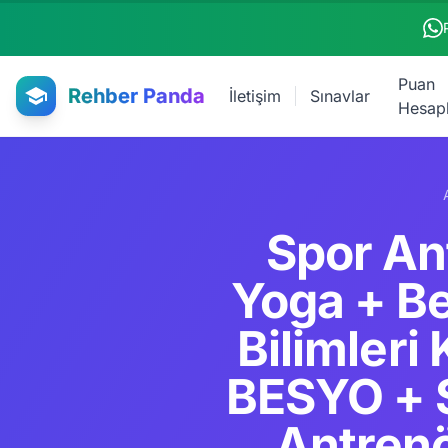
Ana içeriğe atla
Puan
Rehber Panda
İletişim
Sınavlar
Hesap
Spor Ant
Yoga + Be
Bilimleri
BESYO + S
Antrenö