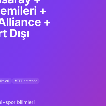
emileri +
lliance +
t Dışı
limleri
#TFF antrenör
+spor bilimleri