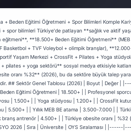
arkuru** - **Top hakimiyeti** (futbol veya basketbol) 3. **Yerleştirme puanı** = TYT + OYS karması ### BESYO Müfredatı (4 Yıl) **1. Yıl: Temel Bilimler + Spor** - Anatomi - Fizyoloji - Egzersiz Fizyolojisi Temel - Genel Spor Bilim - Atletizm + Yüzme + Jimnastik **2. Yıl: Branş + Pedagoji** - Spor Branşları (futbol + basketbol + voleybol + tenis) - Antrenman Bilimi - Spor Psikolojisi Temel - Spor Beslenmesi - Pedagojik Formasyon (BE öğretmeni hedefliyse) **3. Yıl: Uzmanlık + Klinik** - Egzersiz Reçeteleme - Spor Travmatolojisi - Spor Yönetimi - Kinesyoloji + Biyomekanik - Spor Hukuku **4. Yıl: Bitirme + Staj** - Bitirme tezi - 240+ saat staj (kulüp + okul + fitness merkezi) - Antrenörlük Pratiği ## B. MEB Beden Eğitimi Öğretmeni ### MEB BE Öğretmeni Olma **Şartlar:** - BESYO Beden Eğitimi ve Spor Öğretmenliği lisans - Pedagojik Formasyon - KPSS Eğitim Bilimleri - ÖABT (Öğretmenlik Alan Bilgisi Testi) — Beden Eğitimi **Atama:** - Yıllık 3.500-7.000 yeni atama - KPSS Eğitim Bilimleri + ÖABT P10 puan eşiği - En düşük: 75-80 puan - En yüksek (İstanbul + Ankara + İzmir): 88-92 puan ### MEB BE Maaş - Yeni atanmış: 35.000-45.000 TL/ay - 5 yıl deneyim: 45.000-58.000 TL/ay - 15+ yıl + uzman: 58.000-78.000 TL/ay ### Özel Okul BE Öğretmeni **Maaş bandı:** - Standart özel okul: 45.000-65.000 TL/ay - Premium uluslararası okul (IB + Cambridge): 70.000-130.000 TL/ay ## C. TFF Antrenör Lisans Sistemi (5 Katman) ### TFF (Türkiye Futbol Federasyonu) Antrenör Lisansları #### 1. Çocuk Antrenörü Lisansı **Yaş grubu:** U9-U11 **Süre:** 4 hafta eğitim **Maaş:** Saatlik 200-500 TL (kulüp veya özel) #### 2. Gençlik Antrenörü (Genç-A) **Yaş grubu:** U12-U17 **Süre:** 6 hafta eğitim **Maaş:** 8.000-25.000 TL/ay (akademi) #### 3. UEFA C Lisansı **Yetki:** Amatör + bölge ligi takımlar **Süre:** 8 hafta eğitim **Maaş:** 18.000-65.000 TL/ay (amatör + altyapı) #### 4. UEFA B Lisansı **Yetki:** Bölgesel + 3. lig takımlar **Süre:** 12 hafta eğitim **Maaş:** 35.000-150.000 TL/ay #### 5. UEFA A Lisansı **Yetki:** 1. + 2. + 3. lig takımlar (kıdemli antrenör + asistan teknik direktör) **Süre:** 16 hafta eğitim + sınav **Maaş:** 80.000-350.000 TL/ay #### 6. UEFA Pro Lisansı (En Üst) **Yetki:** Süper Lig + Avrupa kupaları teknik direktör **Süre:** 18 ay eğitim + uluslararası seminerler **Türkiye'de sadece ~150 aktif sahip** **Maaş bandı:** - Süper Lig kulüpleri: 250.000-3.000.000 TL/ay - Yıldız teknik direktör (Galatasaray + Fenerbahçe + Beşiktaş): 1M-15M+ TL/yıl + bonus - Avrupa kulüpleri Türk teknik direktör: 800K-3M Euro/yıl ### Türkiye'nin En Önde Gelen Yıldız Türk Teknik Direktörler - **Fatih Terim** (efsane — Galatasaray + İtalya + Suudi Arabistan) - **Şenol Güneş** (Türkiye Milli Takım + Beşiktaş) - **Abdullah Avcı** (Trabzonspor + Beşiktaş) - **Ümit Davala** (Galatasaray altyapı) - **Aykut Kocaman** ### TFF Antrenör Sertifikalı Yan Branşlar - TBF (Basketbol) Antrenör Lisansı - TVF (Voleybol) - TJF (Judo) - TBF (Boks) - TGF (Güreş) - TAF (Atletizm) - TYF (Yüzme) - TTF (Tekvando) - TSF (Satranç) ## D. Profesyonel Sporcu Kariyeri ### Süper Lig Futbolcu Maaşı (2026) | Tip | Yıllık Tutar | |-----|--------------| | Genç altyapı (U21) | 250K-1.5M TL | | Standart Süper Lig oyuncusu | 5M-25M TL | | Yıldız Süper Lig (Hakan Çalhanoğlu + Burak Yılmaz) | 50M-200M TL | | Yabancı transfer (Falcao + Drogba dönemi) | 200M-1.5B TL+ | | Türk milli takım yıldızı (yurt dışında) | 100M-2B TL+ | ### Diğer Branşlar **Basketbol (Süper Lig):** - Standart: 3M-15M TL/yıl - Yıldız: 25M-150M TL/yıl - NBA Türk oyuncuları (Hidayet Türkoğlu + Cedi Osman + Alperen Şengün): $5M-$30M+/yıl **Voleybol Süper Lig:** - Standart: 1.5M-8M TL/yıl - Yıldız (Eda Erdem + Cansu Özbay): 12M-40M TL/yıl **Yüzme + Atletizm + Olimpik branşlar:** - Devlet maaşı (TÜBİTAK + GSB): 25K-80K TL/ay - Sponsor: 50K-2M TL/yıl - Yıldız olimpik (Mete Gazoz + Necmiye Akar): 1M-15M+ TL/yıl ### Sporcu Yan Gelirleri - Sponsor (Nike + Adidas + Puma + Under Armour + spor markası) - Reklam (Türk markaları) - Sosyal medya (Ins