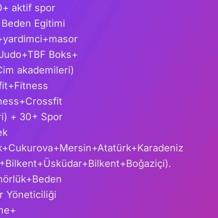
+ aktif spor
 Beden Egitimi
+yardimci+masor
 Judo+TBF Boks+
im akademileri)
it+Fitness
ness+Crossfit
ri) + 30+ Spor
ek
+Cukurova+Mersin+Atatürk+Karadeniz
ilkent+Üsküdar+Bilkent+Boğaziçi).
renörlük+Beden
 Yöneticiliği
zme+