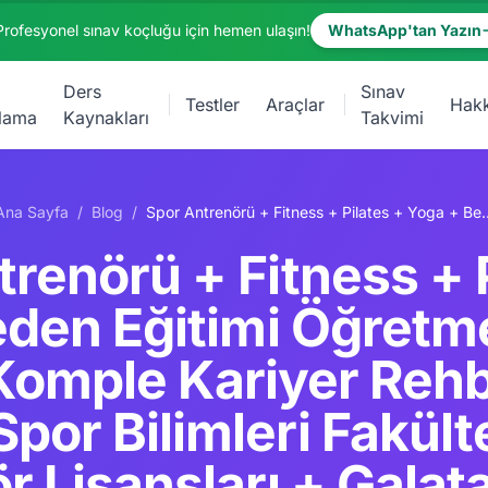
Profesyonel sınav koçluğu için hemen ulaşın!
WhatsApp'tan Yazın
Ders
Sınav
Testler
Araçlar
Hak
lama
Kaynakları
Takvimi
Ana Sayfa
/
Blog
/
Spor Antrenörü + Fitness + Pilates + Yoga + Beden Eğitimi Öğretmeni + Spor Bilimleri Komple Kariyer Rehberi 2026: BESYO + Spor Bilimleri Fakülteleri + TFF Ant
renörü + Fitness + 
den Eğitimi Öğretm
 Komple Kariyer Reh
por Bilimleri Fakülte
r Lisansları + Galat