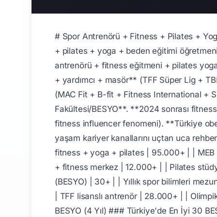
# Spor Antrenörü + Fitness + Pilates + Yoga + Beden Eğitimi Öğretmeni + Spor Bilimleri Komple Kariyer Rehberi 2026 Spor antrenörü + fitness + pilates + yoga + beden eğitimi öğretmeni + spor bilimleri Türkiye'de patlayan **sağlık ve aktif yaşam endüstrisi**: **95.000+ aktif spor antrenörü + fitness eğitmeni + pilates yoga eğitmeni**, **18.500+ Beden Eğitimi Öğretmeni** (MEB + özel okul), **8.500+ profesyonel sporcu + yardımcı + masör** (TFF Süper Lig + TBF Basketbol + TVF Voleybol + olimpik branşlar), **12.000+ özel spor salonu + fitness merkezi** (MAC Fit + B-fit + Fitness International + Sportif Yaşam Merkezi + CrossFit + Pilates + Yoga stüdyoları), **30+ Spor Bilimleri Fakültesi/BESYO**. **2024 sonrası fitness + pilates + yoga sektörü** sosyal medya etkisiyle katlamlı büyüyor (Instagram + TikTok + YouTube fitness influencer fenomeni). **Türkiye obesite oranı %32** (2026), bu da sektöre büyük talep yaratıyor. Bu pillar, spor + fitness + sağlıklı yaşam kariyer kanallarını uçtan uca rehberdir. ## Sektör Genel Tablosu (2026) | Boyut | Değer | |-------|-------| | Aktif spor antrenörü + fitness + yoga + pilates | 95.000+ | | MEB Beden Eğitimi Öğretmeni | 18.500+ | | Profesyonel sporcu + yardımcı | 8.500+ | | Özel spor salonu + fitness merkez | 12.000+ | | Pilates stüdyosu | 1.500+ | | Yoga stüdyosu | 1.200+ | | CrossFit kutusu | 250+ | | Spor Bilimleri Fakültesi (BESYO) | 30+ | | Yıllık spor bilimleri mezunu | 5.500+ | | Yıllık MEB BE atama | 3.500-7.000 | | Türkiye fitness pazar büyüklüğü | $3.5 milyar | | TFF lisanslı antrenör | 28.000+ | | Olimpik branş antrenör | 4.500+ | | Türkiye obesite oranı | %32 (artıyor) | ## A. Spor Bilimleri Fakültesi / BESYO (4 Yıl) ### Türkiye'de En İyi 30 BESYO 2026 | Sıra | Üniversite | OYS Sıralaması | |------|------------|----------------| | 1 | Hacettepe Üniversitesi | Top 5% | | 2 | Ankara Üniversitesi | Top 8% | | 3 | Marmara Üniversitesi | Top 10% | | 4 | Ege Üniversitesi | Top 12% | | 5 | Akdeniz Üniversitesi | Top 15% | | 6 | Gazi Üniversitesi | Top 15% | | 7 | Selçuk Üniversitesi | Top 18% | | 8 | İTÜ Spor Bilimleri | Top 20% | | 9 | Atatürk Üniversitesi | Top 22% | | 10 | Bahçeşehir (vakıf) | Top 25% | | 11 | Yeditepe (vakıf) | Top 28% | | 12 | Acıbadem (vakıf) | Top 30% | | 13 | Boğaziçi | Top 32% | | 14 | Bilkent (yeni) | Top 35% | ### Bölümler (BESYO İçinde) 1. **Antrenörlük Eğitimi** — profesyonel antrenör hedefli 2. **Beden Eğitimi ve Spor Öğretmenliği** — MEB + özel okul atama 3. **Spor Yöneticiliği** — kulüp + federasyon yönetim 4. **Rekreasyon** — turistik + sosyal etkinlik 5. **Engelli Sporları** — uzmanlık alanı 6. **Sporcu Sağlığı + Egzersiz ve Spor Bilimi** — sağlık alanı 7. **Kinesyoloji** — bilimsel hareket 8. **Spor Yönetimi MBA** (lisansüstü) ### OYS (Özel Yetenek Sınavı) Yapısı **BESYO bölümlerine giriş için:** 1. **YKS TYT puanı** (200+) 2. **Özel Yetenek Sınavı** (OYS) - **Atletizm** (100m + uzun atlama) - **Yüzme** (50m serbest) - **Jimnastik** (5 hareket) - **Koordinasyon p