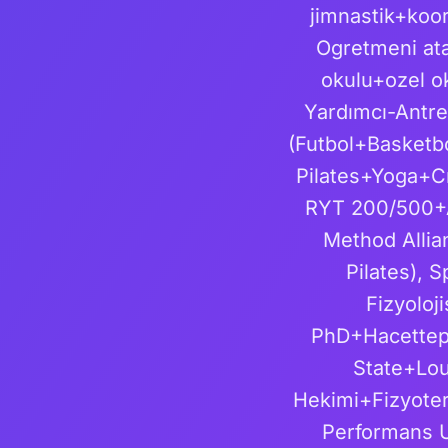
jimnastik+koor
Ogretmeni ata
okulu+ozel o
Yardımcı-Antre
(Futbol+Basket
Pilates+Yoga+Cr
RYT 200/500+
Method Allia
Pilates), 
Fizyoloj
PhD+Hacettep
State+Lou
Hekimi+Fizyoter
Performans U