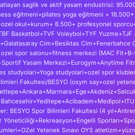
atlayan saglik ve aktif yasam endustrisi: 95.000
ness eğitmeni+pilates yoga eğitmeni + 18.500+
ozel okul+kurum+ 8.500+ profesyonel sporcu
+TBF Basketbol+TVF Voleybol+TYF Yuzme+TJF
ar+Galatasaray Cim+Besiktas Cim+Fenerbahce C
 ozel spor salonu+fitness merkezi (MAC Fit+B-f
l+Sportif Yasam Merkezi+Eurogym+Anytime Fit
tes studyolari+Yoga studyolari+ozel spor kluble
ilimleri Fakultesi/BESYO (osym say+ozel yeten
ettepe+Ankara+Marmara+Ege+Akdeniz+Selcuk
Bahcesehir+Yeditepe+Acibadem+Medipol+ITU+B
ber: BESYO Spor Bilimleri Fakultesi (4 yıl+Ant
 Yöneticiliği+Rekreasyon+Engelli Sporları+Spor
umleri+OZel Yetenek Sınavı OYS atletizm+yü