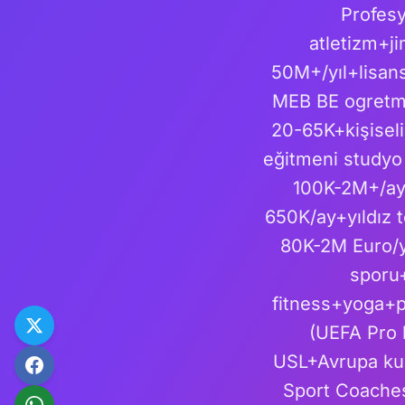
Profesy
atletizm+j
50M+/yıl+lisans
MEB BE ogretme
20-65K+kişiseli
eğitmeni studyo
100K-2M+/ay
650K/ay+yıldız 
80K-2M Euro/y
sporu+
fitness+yoga+pi
(UEFA Pro
USL+Avrupa kul
Sport Coache