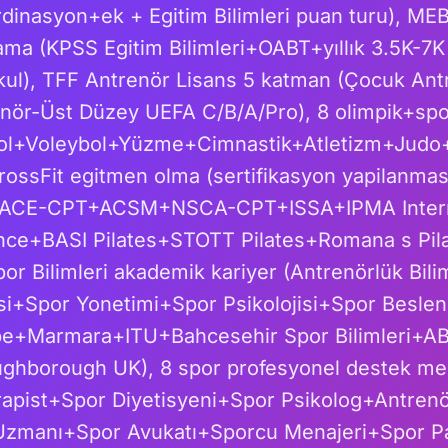
dinasyon+ek + Egitim Bilimleri puan turu), ME
ma (KPSS Egitim Bilimleri+OABT+yıllık 3.5K-7
kul), TFF Antrenör Lisans 5 katman (Çocuk An
nör-Üst Düzey UEFA C/B/A/Pro), 8 olimpik+spo
bol+Voleybol+Yüzme+Cimnastik+Atletizm+Jud
ossFit egitmen olma (sertifikasyon yapilanmas
ACE-CPT+ACSM+NSCA-CPT+ISSA+IPMA Internat
nce+BASI Pilates+STOTT Pilates+Romana s Pil
Spor Bilimleri akademik kariyer (Antrenörlük Bil
isi+Spor Yonetimi+Spor Psikolojisi+Spor Besl
e+Marmara+ITU+Bahcesehir Spor Bilimleri+
ghborough UK), 8 spor profesyonel destek me
apist+Spor Diyetisyeni+Spor Psikolog+Antren
zmanı+Spor Avukatı+Sporcu Menajeri+Spor Pa