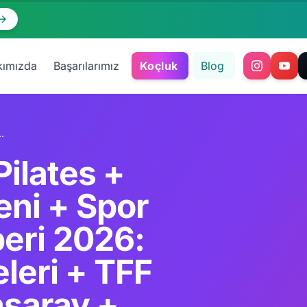
kımızda
Başarılarımız
Koçluk
Blog
renör Lisansları + Galatasaray + Beşiktaş + Fenerbahçe Akademileri + ACSM + NSCA + ACE + Yoga Alliance + ISSA + UEFA Antrenör Yurt Dışı
Pilates +
eni + Spor
beri 2026:
leri + TFF
asaray +