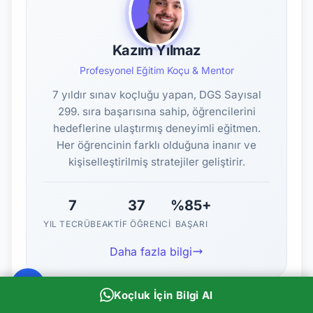
Kazım Yılmaz
Profesyonel Eğitim Koçu & Mentor
7 yıldır sınav koçluğu yapan, DGS Sayısal
299. sıra başarısına sahip, öğrencilerini
hedeflerine ulaştırmış deneyimli eğitmen.
Her öğrencinin farklı olduğuna inanır ve
kişiselleştirilmiş stratejiler geliştirir.
7
37
%85+
YIL TECRÜBE
AKTIF ÖĞRENCI
BAŞARI
Daha fazla bilgi
Koçluk İçin Bilgi Al