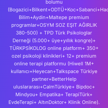
bolumu
(Bogazici+Bilkent+ODTÜ+Koc+Sabanci+Ha
Bilim+Aydin+Maltepe premium
programlar+OSYM SOZ EŞIT AĞIRLIK
380-500) + TPD Türk Psikologlar
Derneği (5.000+ üye+yıllık kongre)+
TÜRKPSİKOLOG online platform+ 350+
ozel psikoloji klinikleri+ 12+ premium
online terapi platformu (Hiwell 1M+
kullanıcı+Heyecan+Talkspace Türkiye
partner+BetterHelp
uluslararası+CalmTürkiye+ Bipdoc+
Mindyou+ Empatika+ TerapiTürk+
EvdeTerapi+ AltınDoktor+ Klinik Online).