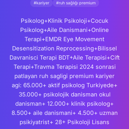
#kariyer
#ruh sağlığı premium
Psikolog+Klinik Psikoloji+Cocuk
Psikolog+Aile Danismani+Online
Terapi+EMDR Eye Movement
Desensitization Reprocessing+Bilissel
Davranisci Terapi BDT+Aile Terapisi+Cift
Terapi+Travma Terapisi 2024 sonrasi
patlayan ruh sagligi premium kariyer
agi: 65.000+ aktif psikolog Turkiyede+
35.000+ psikolojik danisman okul
danisman+ 12.000+ klinik psikolog+
8.500+ aile danismani+ 4.500+ uzman
psikiyatrist+ 28+ Psikoloji Lisans