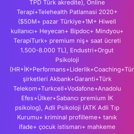
TPD Türk akredite), Online
Terapi+Telehealth Patlamasi 2020+
($50M+ pazar Türkiye+1M+ Hiwell
kullanıcı+ Heyecan+ Bipdoc+ Mindyou+
TerapiTurk+ premium niş+ saat ücreti
1.500-8.000 TL), Endustri+Orgut
Psikoloji
(HR+İK+Performans+Liderlik+Coaching+Tü
şirketleri Akbank+Garanti+Türk
Telekom+Turkcell+Vodafone+Anadolu
Efes+Ülker+Sabancı premium İK
psikolog), Adli Psikoloji (ATK Adli Tıp
Kurumu+ kriminal profilleme+ tanık
ifade+ çocuk istismarı+ mahkeme