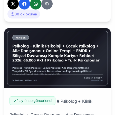
38 dk okuma
1 ay önce güncellendi
# Psikolog + Klinik Psikoloji + Çocuk Psikolog + Aile Danışmanı + Online Terapi + EMDR + Bilişsel Davranışçı Komple Kariyer Rehberi 2026 Psikolog + Klinik Psikoloji + Çocuk Psikolog + Aile Danışmanı + Online Terapi + EMDR (Eye Movement Desensitization and Reprocessing) + Bilişsel Davranışçı Terapi (BDT) + Aile Terapisi + Çift Terapi + Travma Terapisi **2024 sonrası patlayan ruh sağlığı premium kariyer ağı**: **65.000+ aktif psikolog**, **35.000+ psikolojik danışman/okul danışmanı**, **12.000+ klinik psikolog**, **8.500+ aile danışmanı**, **4.500+ uzman psikiyatrist**, **28+ Psikoloji Lisans bölümü**. **TPD (Türk Psikologlar Derneği)** + **350+ özel psikoloji klinikleri** + **12+ premium online terapi platformu** (Hiwell 1M+ kullanıcı + Heyecan + Talkspace partner). **Pandemia sonrası ruh sağlığı patlaması** + **Z kuşağı dijital terapi** + **EMDR/BDT premium niş** ile sektör katlamlı büyüyor. Bu pillar, psikoloji + klinik + akademik + online terapi + premium yurt dışı geçişini uçtan uca rehberdir. ## Sektör Genel Tablosu (2026) | Boyut | Değer | |-------|-------| | Aktif psikolog Türkiye | 65.000+ | | Klinik psikolog | 12.000+ | | Psikolojik danışman/rehber | 35.000+ | | Aile danışmanı | 8.500+ | | Uzman psikiyatrist | 4.500+ | | Psikoloji Lisans bölümü | 28+ | | Yıllık psikoloji mezunu | 8.500+ | | Online terapi pazar | $50M+ | | Hiwell kullanıcı | 1M+ | | TPD üye | 5.000+ | | MEB rehber öğretmen yıllık atama | 4.500-7.000 | ## A. Psikoloji Lisansı (4 Yıl) ### Türkiye'de En İyi 28 Psikoloji Lisans #### Vakıf Üniversiteleri (Premium) | Sıra | Üniversite | 2026 Taban (Söz/Eşit Ağırlık) | |------|------------|-------------------------------| | 1 | Boğaziçi Üniversitesi | 500 | | 2 | Bilkent Üniversitesi | 495 | | 3 | Koç Üniversitesi | 490 | | 4 | Sabancı Üniversitesi | 488 | | 5 | ODTÜ | 495 (Eşit Ağırlık) | | 6 | Hacettepe Üniversitesi | 480 | | 7 | Marmara Üniversitesi | 478 | | 8 | Yeditepe Üniversitesi | 470 | | 9 | Bahçeşehir Üniversitesi | 465 | | 10 | Acıbadem Üniversitesi | 460 | | 11 | Üsküdar Üniversitesi | 455 | | 12 | İstanbul Bilim Üniversitesi | 448 | | 13 | Medipol Üniversitesi | 450 | | 14 | İstanbul Aydın | 442 | | 15 | Maltepe Üniversitesi | 438 | | 16 | Beykoz Üniversitesi | 435 | | 17-28 | Diğer programlar | 380-435 | ### Psikoloji Müfredatı (4 Yıl) **1. Yıl: Temel** - Genel Psikolojiye Giriş - Davranış Bilimine Giriş - İnsan Anatomisi + Fizyolojisi - Sosyoloji - Felsefe + Mantık - Akademik İngilizce **2. Yıl: Klasik Psikoloji** - Sosyal Psikoloji - Gelişim Psikolojisi (çocuk + ergen + yetişkin) - Bilişsel Psikoloji - Nörobiyoloji + Beyin - İstatistik + Araştırma Yöntemi **3. Yıl: Uzmanlaşma Temelleri** - Klinik Psikoloji Temel - Anormal Psikoloji + Psikopatoloji - Psikolojik Testler + Değerlendirme - Psikoterapi Temelleri (BDT + Psikodinamik) - Endüstri ve Örgüt Psikolojisi - Adli Psikoloji **4. Yıl: İhtisas + Tez** - Klinik Staj (240+ saat hastane/klinik) - Bitirme tezi - Mezuniyet sınavı - TPD üyelik hazırlık ## B. Klinik Psikoloji Yüksek Lisans (Tez Zorunlu) ### Klinik Psikolog Olma **4 yıl Lisans + 2 yıl MS:** - Klinik staj 600+ saat - Süpervizyon altında terapi - Bitirme tezi - TPD onaylı klinik psikolog unvanı ### Türkiye'de Önde Gelen Klinik Psikoloji MS 1. **Boğaziçi Üniversitesi Klinik Psikoloji MS** 2. **Bilkent Klinik Psikoloji** 3. **Koç Üniversitesi Klinik MS** 4. **Sabancı Klinik MS** 5. **ODTÜ Klinik Psikoloji** 6. **Hacettepe Klinik MS** 7. **Marmara Klinik** 8. **Yeditepe Klinik** **Yıllık 250-450 klinik psikolog mezunu** ### Klinik Psikolog Maaş | Tip | Aylık Net | |-----|-----------| | Yeni klinik psikolog | 95.000-150.000 TL | | Tecrübeli (5 yıl) | 150.000-280.000 TL | | Senior Klinik | 280.000-650.000 TL | | Yıldız Klinik (Etiler + Maslak + Bağdat Cad + Akmerkez) | 500.000-3.000.000 TL/ay | | Premium uluslararası klinik | 1M-5M TL/ay | ## C. 9 Psikoloji Uzmanlık Alanı ### 1. Klinik Psikoloji (Genel) **Görev:** - Bireysel terapi - Anksiyete + depresyon - OKB + travma - Kişilik bozuklukları **Yıldız klinik psikologlar:** - Doç. Dr. Murat Paker (Boğaziçi mezunu) - Prof. Dr. Sahika Yüksel - Prof. Dr. Niyazi Uygur ### 2. Çocuk ve Ergen Psikolojisi **Görev:** - 0-12 yaş çocuk + 13-18 yaş ergen - Otizm + ADHD + disleksi - Aile entegre terapi - MEB + özel okul + klinik **Maaş:** 200-650K TL/ay (premium uzman) ### 3. Aile ve Çift Terapisi **Görev:** - Boşanma + ilişki krizi - Aile sistemleri terapi (Bowen + Yapısalcı) - EFT (Emotion Focused Therapy) **Türk Aile Terapisi Derneği (TAİD)** sertifika programları **Maaş:** 130-380K TL/ay ### 4. Travma ve TSSB (Travma Sonrası Stres Bozukluğu) **Premium niş:** - 2023 Kahramanmaraş depremi sonrası ciddi talep - Mülteci + savaş travması - Çocukluk travması yetişkinlikte **EMDR + Sema Terapisi premium yöntem** ### 5. Bilişsel Davranışçı Terapi (BDT) **Aaron Beck (1960'lar) tarafından kurulan en kanıt-temelli terapi:** - Anksiyete + depresyon altın standart - BABCP (UK) + APA (ABD) sertifikalı - 12-20 seans kısa vade ### 6. EMDR (Eye Movement Desensitization and Reprocessing) **Francine Shapiro tarafından geliştirilen (1987):** - Travma için özellikle etkili - 8 fazlı protokol - EMDR Institute akredite **Türkiye'de EMDR sertifikalı:** ~600 (artıyor) ### 7. Sema Terapisi (Schema Therapy) **Jeffrey Young tarafından (1990):** - Kişilik bozukluğu + uzun vade terapi - Şema modu çalışması - ISST (International Society of Schema Therapy) sertifikalı ### 8. Hipnoterapi **Klinik hipnoz:** - ASCH (American Society of Clinical Hypnosis) sertifika - Türk Klinik Hipnoz Derneği ### 9. Endüstri ve Örgüt Psikolojisi **Görev:** - HR + İK + performans + liderlik + coaching - Akbank + Garanti + Türk Telekom premium İK psikolog **Maaş:** 200-550K TL/ay ### Diğer Premium Niches - **Adli Psikoloji** — ATK + kriminal profilleme + mahkeme - **Nöropsikoloji** — beyin hasarı + demans - **Spor Psikolojisi** — sporcular + takım dinamiği - **Sağlık Psikolojisi** — kronik hastalık + onkoloji destek ## D. Çocuk Psikolog (Premium Niş) ### Çocuk Psikolog Pazarı **Türkiye'de yıldız ihtiyaç:** - 0-12 yaş çocuk (büyüyen + dijital ekran kuşağı) - Otizm spektrumu - ADHD + dikkat eksikliği - Disleksi + öğrenme güçlüğü - Ergenlik krizi ### Çocuk Psikolog Eğitim - **Psikoloji lisans + Çocuk ve Ergen Psikolojisi MS** - **MEB Rehber Öğretmenliği** (KPSS + ÖABT atama) - **Klinik staj (250+ saat çocuk vakası)** ### Maaş - MEB rehber öğretmen: 35-55K TL/ay - Özel okul rehber öğretmen: 65-130K TL/ay - Klinik çocuk psikolog: 200-650K TL/ay - Premium yıldız (Etiler + Bahçeşehir): 500K-2M+ TL/ay ## E. Online Terapi Platformları (Patlayan Pazar) ### Türkiye'nin Önde Gelen Online Terapi Platformları #### 1. Hiwell **Kuruldu:** 2020 **Kullanıcı:** 1.000.000+ **Terapist:** 1.500+ **Yıllık ciro:** $15M+ **Lider Türk online terapi** #### 2. Heyecan **Premium niş** **Kullanıcı:** 350.000+ #### 3. Bipdoc **Hekim-psikolog karışık** #### 4. Mindyou **Genç + Z kuşağı odaklı** #### 5. Empatika **Aile danışmanlığı odaklı** #### 6. TerapiTürk **Klasik psikoloji** #### 7. EvdeTerapi + AltınDoktor + Klinik Online **Diğer aktif platformlar** #### 8. Talkspace Türkiye Partner **ABD merkezli, Türkiye partner** #### 9. BetterHelp Uluslararası **Türk asıllı terapistler dahil** #### 10. Calm Türkiye **Mindfulness + meditasyon** ### Online Terapi Saat Ücretleri - Standart: 1.500-3.000 TL/saat - Premium: 3.000-8.000 TL/saat - Yıldız uzman (15+ yıl deneyim): 8.000-25.000 TL/saat - Online platform komisyon: %15-30 - Yıllık aktif terapi: 12-50 vaka ### Online Terapist Yıllık Gelir - Yarı zamanlı: 200K-600K TL - Tam zamanlı: 1M-3M TL - Yıldız (Hiwell + premium): 5M-30M TL/yıl ## F. AGS + MEB Rehber Öğretmen ### MEB Rehber Öğretmen Atama > ⚠️ **2026 Önemli Değişiklik:** 2026'dan itibaren öğretmen (rehber öğretmen dahil) atama sınavı KPSS'den ayrılıp **AGS (MEB Akademi Giriş Sınavı)** kapsamına alınmıştır. Adaylar artık KPSS Eğitim Bilimleri/ÖABT yerine **AGS**'ye girer; atama, **MEB-AGS puan türleri (P1/P2/P3)** ile yapılır. **Şartlar:** - Psikoloji veya Psikolojik Danışmanlık ve Rehberlik (PDR) lisans - AGS (MEB Akademi Giriş Sınavı) — 2026'dan itibaren KPSS Eğitim Bilimleri + ÖABT yerine; atama MEB-AGS puan türleri (P1/P2/P3) ile - Pedagojik formasyon **Yıllık atama:** 4.500-7.000 **Maaş:** - Yeni atama: 35-50K TL/ay - 5 yıl: 50-65K TL/ay - 15 yıl+: 65-78K TL/ay ### Özel Okul Rehber Öğretmen **Premium pozisyon:** - IB Cambridge okullarda 80-180K TL/ay ## G. Türk Psikologlar Derneği (TPD) ### TPD Yapısı **Kuruldu:** 1976 **Üye:** 5.000+ **Görev:** - Mesleki etik - Klinik psikolog akreditasyon - Yıllık kongre + akademik faaliyet ### TÜRKPSİKOLOG Online Platform **TPD destekli:** - Doğrulanmış psikolog listesi - Etik şikayet - Mesleki gelişim ## H. Yurt Dışı Psikolog Geçişi ### UK — BPS (British Psychological Society) **Süreç:** 1. **GBC (Graduate Basis for Chartered Membership)** — lisans denkliği 2. **Doctoral Degree in Clinical Psychology** (3 yıl) 3. **HCPC (Health and Care Professions Council)** kayıt 4. **BPS Chartered Psychologist** **Maaş bandı UK:** - NHS Band 7 Clinical Psychologist: £43.000-£55.000/yıl - Senior Clinical: £55.000-£75.000/yıl - Consultant: £85.000-£120.000/yıl - Private practice: £100.000-£300.000/yıl ### ABD — APA (American Psychological Association) **Süreç:** 1. **PhD in Clinical Psychology** (5-7 yıl, çok zor) 2. **Internship** (1 yıl) 3. **Postdoctoral fellowship** (1-2 yıl) 4. **State Licensing Exam (EPPP)** 5. **Continuing Education** zorunlu **Maaş bandı ABD:** - Licensed Clinical Psychologist: $80K-$120K - Senior: $120K-$200K - Private practice owner: $150K-$400K - Forensic + medical premium: $200K-$500K+ ### Almanya — Approbation Psychotherapeut **Süreç:** 1. **Anerkennung** Türk diploma denkliği 2. **Psikoloji MS** (yeterli değilse psikoterapi eğitimi) 3. **Almanca C1+ + Fachsprachprüfung** 4. **Approbation Psychologischer Psychotherapeut** **Maaş Almanya:** €60.000-€140.000/yı