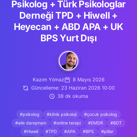
Psikolog + Türk Psikologlar
Derneği TPD + Hiwell +
Heyecan + ABD APA + UK
BPS Yurt Dışı
Kazım Yılmaz
8 Mayıs 2026
Güncelleme: 23 Haziran 2026 10:00
38 dk okuma
#psikolog
#klinik psikoloji
#çocuk psikolog
#aile danışmanı
#online terapi
#EMDR
#BDT
#Hiwell
#TPD
#APA
#BPS
#pillar