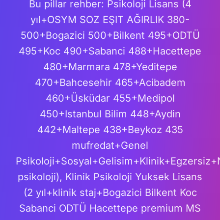
Bu pillar rehber: Psikoloji Lisans (4
yıl+OSYM SOZ EŞIT AĞIRLIK 380-
500+Bogazici 500+Bilkent 495+ODTÜ
495+Koc 490+Sabanci 488+Hacettepe
480+Marmara 478+Yeditepe
470+Bahcesehir 465+Acibadem
460+Üsküdar 455+Medipol
450+Istanbul Bilim 448+Aydin
442+Maltepe 438+Beykoz 435
mufredat+Genel
Psikoloji+Sosyal+Gelisim+Klinik+Egzersiz+N
psikoloji), Klinik Psikoloji Yuksek Lisans
(2 yıl+klinik staj+Bogazici Bilkent Koc
Sabanci ODTÜ Hacettepe premium MS