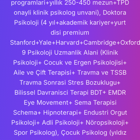
programlari+yıllık 250-450 mezun+TPD
onayli klinik psikolog unvani), Doktora
Psikoloji (4 yıl+akademik kariyer+yurt
disi premium
Stanford+Yale+Harvard+Cambridge+Oxford
9 Psikoloji Uzmanlik Alani (Klinik
Psikoloji+ Cocuk ve Ergen Psikolojisi+
Aile ve Çift Terapisi+ Travma ve TSSB
Travma Sonrasi Stres Bozuklugu+
Bilissel Davranisci Terapi BDT+ EMDR
Eye Movement+ Sema Terapisi
Schema+ Hipnoterapi+ Endustri Orgut
Psikoloji+ Adli Psikoloji+ Nöropsikoloji+
Spor Psikolog), Çocuk Psikolog (yıldız