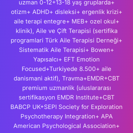
uzman 0-12+13-18 yaş gruplarda+
otizm+ ADHD+ disleksi+ ergenlik krizi+
aile terapi entegre+ MEB+ ozel okul+
klinik), Aile ve Çift Terapisi (sertifika
programlari Türk Aile Terapisi Derneği+
Sistematik Aile Terapisi+ Bowen+
Yapısalcı+ EFT Emotion
Focused+Turkiyede 8.500+ aile
danismani aktif), Travma+EMDR+CBT
premium uzmanlik (uluslararası
sertifikasyon EMDR Institute+CBT
BABCP UK+SEPI Society for Exploration
Psychotherapy Integration+ APA
American Psychological Association+