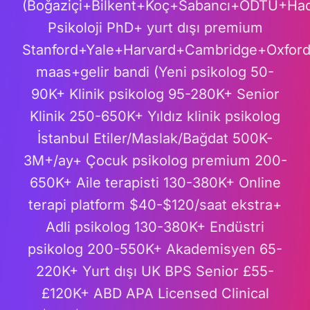
(Boğaziçi+Bilkent+Koç+Sabancı+ODTÜ+Ha
Psikoloji PhD+ yurt dışı premium
Stanford+Yale+Harvard+Cambridge+Oxfor
maas+gelir bandi (Yeni psikolog 50-
90K+ Klinik psikolog 95-280K+ Senior
Klinik 250-650K+ Yıldız klinik psikolog
İstanbul Etiler/Maslak/Bağdat 500K-
3M+/ay+ Çocuk psikolog premium 200-
650K+ Aile terapisti 130-380K+ Online
terapi platform $40-$120/saat ekstra+
Adli psikolog 130-380K+ Endüstri
psikolog 200-550K+ Akademisyen 65-
220K+ Yurt dışı UK BPS Senior £55-
£120K+ ABD APA Licensed Clinical