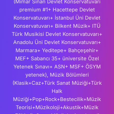
(Mimar Sinan Devlet Konservatuvarı
premium #1+ Hacettepe Devlet
Konservatuvarı+ İstanbul Üni Devlet
Konservatuvarı+ Bilkent Müzik+ ITÜ
Türk Musikisi Devlet Konservatuvarı+
Anadolu Üni Devlet Konservatuvarı+
Marmara+ Yeditepe+ Bahçeşehir+
MEF+ Sabancı 35+ üniversite Özel
Yetenek Sınavı+ ASN+ MSF+ ÖSYM
yetenek), Müzik Bölümleri
(Klasik+Caz+Türk Sanat Müziği+Türk
Halk
Müziği+Pop+Rock+Bestecilik+Müzik
Teorisi+Müzikoloji+Akustik+Müzik