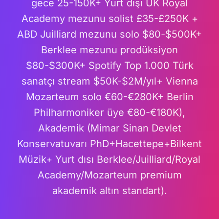
gece 25-150K+ Yurt dışı UK Royal
Academy mezunu solist £35-£250K +
ABD Juilliard mezunu solo $80-$500K+
Berklee mezunu prodüksiyon
$80-$300K+ Spotify Top 1.000 Türk
sanatçı stream $50K-$2M/yıl+ Vienna
Mozarteum solo €60-€280K+ Berlin
Philharmoniker üye €80-€180K),
Akademik (Mimar Sinan Devlet
Konservatuvarı PhD+Hacettepe+Bilkent
Müzik+ Yurt dısı Berklee/Juilliard/Royal
Academy/Mozarteum premium
akademik altın standart).