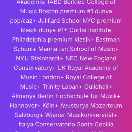
Akademisi (ABD Berklee College of
Music Boston premium #1 dunya
pop/caz+ Juilliard School NYC premium
klasik dünya #1+ Curtis Institute
Philadelphia premium klasik+ Eastman
School+ Manhattan School of Music+
NYU Steinhardt+ NEC New England
Conservatory+ UK Royal Academy of
Music London+ Royal College of
Music+ Trinity Laban+ Guildhall+
Almanya Berlin Hochschule für Musik+
Hannover+ Köln+ Avusturya Mozarteum
Salzburg+ Wiener Musikuniversität+
İtalya Conservatorio Santa Cecilia