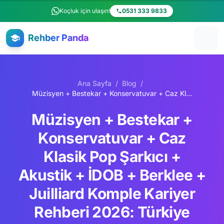
Ana içeriğe atla
Koçluk için ulaşın!
0531 333 9833
Rehber Panda
Ana Sayfa
/
Blog
/
Müzisyen + Bestekar + Konservatuvar + Caz Klasik Pop Şarkıcı + Akustik + İDOB + Berklee + Juilliard Komple Kariyer Rehberi 2026: Türkiye Müzik 50.000 Profesyonel + İstanbul Devlet Opera Bale + Tarkan Sezen Aksu Premium + Spotify Türkiye
Müzisyen + Bestekar +
Konservatuvar + Caz
Klasik Pop Şarkıcı +
Akustik + İDOB + Berklee +
Juilliard Komple Kariyer
Rehberi 2026: Türkiye