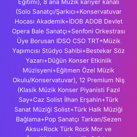
Eğitimi), 8 ana Müzik kariyer kanali
(Solo Sanatçı/Şarkıcı+Konservatuvar
Hocası Akademik+İDOB ADOB Devlet
Opera Bale Sanatçı+Senfoni Orkestrası
Üye Borusan IDSO CSO TRT+Müzik
Yapımcısı Stüdyo Sahibi+Bestekar Söz
Yazarı+Düğün Konser Etkinlik
Müzisyeni+Eğitmen Özel Müzik
Okulu/Konservatuvar), 12 Premium Niş
(Klasik Müzik Konser Piyanisti Fazıl
Say+Caz Solist İlhan Erşahin+Türk
Sanat Müziği Solist+Türk Halk Müziği
Bağlama+Pop Sanatçı Tarkan/Sezen
Aksu+Rock Türk Rock Mor ve