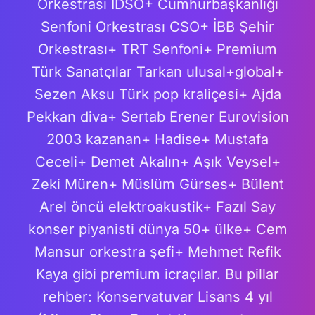
Orkestrası IDSO+ Cumhurbaşkanlığı
Senfoni Orkestrası CSO+ İBB Şehir
Orkestrası+ TRT Senfoni+ Premium
Türk Sanatçılar Tarkan ulusal+global+
Sezen Aksu Türk pop kraliçesi+ Ajda
Pekkan diva+ Sertab Erener Eurovision
2003 kazanan+ Hadise+ Mustafa
Ceceli+ Demet Akalın+ Aşık Veysel+
Zeki Müren+ Müslüm Gürses+ Bülent
Arel öncü elektroakustik+ Fazıl Say
konser piyanisti dünya 50+ ülke+ Cem
Mansur orkestra şefi+ Mehmet Refik
Kaya gibi premium icraçılar. Bu pillar
rehber: Konservatuvar Lisans 4 yıl