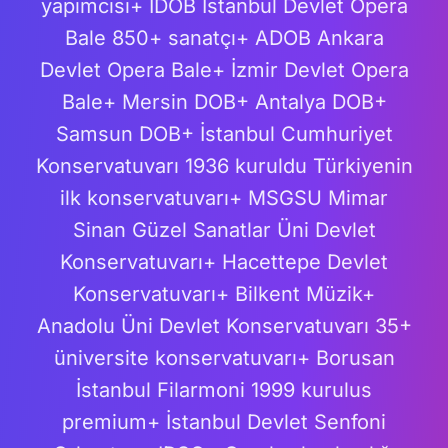
yapımcısı+ İDOB İstanbul Devlet Opera
Bale 850+ sanatçı+ ADOB Ankara
Devlet Opera Bale+ İzmir Devlet Opera
Bale+ Mersin DOB+ Antalya DOB+
Samsun DOB+ İstanbul Cumhuriyet
Konservatuvarı 1936 kuruldu Türkiyenin
ilk konservatuvarı+ MSGSU Mimar
Sinan Güzel Sanatlar Üni Devlet
Konservatuvarı+ Hacettepe Devlet
Konservatuvarı+ Bilkent Müzik+
Anadolu Üni Devlet Konservatuvarı 35+
üniversite konservatuvarı+ Borusan
İstanbul Filarmoni 1999 kurulus
premium+ İstanbul Devlet Senfoni