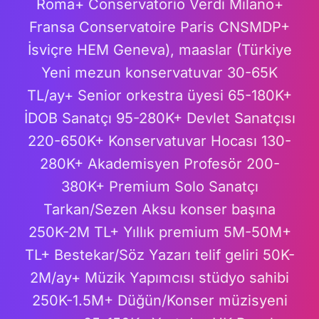
Roma+ Conservatorio Verdi Milano+
Fransa Conservatoire Paris CNSMDP+
İsviçre HEM Geneva), maaslar (Türkiye
Yeni mezun konservatuvar 30-65K
TL/ay+ Senior orkestra üyesi 65-180K+
İDOB Sanatçı 95-280K+ Devlet Sanatçısı
220-650K+ Konservatuvar Hocası 130-
280K+ Akademisyen Profesör 200-
380K+ Premium Solo Sanatçı
Tarkan/Sezen Aksu konser başına
250K-2M TL+ Yıllık premium 5M-50M+
TL+ Bestekar/Söz Yazarı telif geliri 50K-
2M/ay+ Müzik Yapımcısı stüdyo sahibi
250K-1.5M+ Düğün/Konser müzisyeni