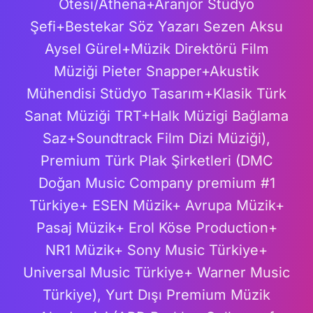
Ötesi/Athena+Aranjör Stüdyo
Şefi+Bestekar Söz Yazarı Sezen Aksu
Aysel Gürel+Müzik Direktörü Film
Müziği Pieter Snapper+Akustik
Mühendisi Stüdyo Tasarım+Klasik Türk
Sanat Müziği TRT+Halk Müzigi Bağlama
Saz+Soundtrack Film Dizi Müziği),
Premium Türk Plak Şirketleri (DMC
Doğan Music Company premium #1
Türkiye+ ESEN Müzik+ Avrupa Müzik+
Pasaj Müzik+ Erol Köse Production+
NR1 Müzik+ Sony Music Türkiye+
Universal Music Türkiye+ Warner Music
Türkiye), Yurt Dışı Premium Müzik