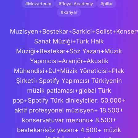
#Mozarteum
#Royal Academy
#pillar
#kariyer
Muzisyen+Bestekar+Sarkici+Solist+Konse
Sanat Müziği+Türk Halk
Müziği+Bestekar+Söz Yazarı+Müzik
Yapımcısı+Aranjör+Akustik
Mühendisi+DJ+Müzik Yöneticisi+Plak
Şirketi+Spotify Yapımcısı Türkiyenin
müzik patlaması+global Türk
pop+Spotify Türk dinleyiciler: 50.000+
aktif profesyonel müzisyen+ 18.500+
konservatuvar mezunu+ 8.500+
bestekar/söz yazarı+ 4.500+ müzik