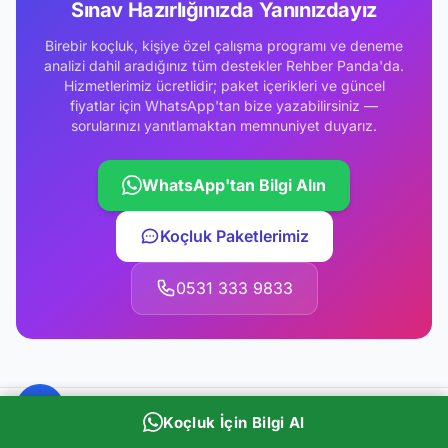
Sınav Hazırlığınızda Yanınızdayız
Birebir koçluk, kişiye özel çalışma programı ve deneme
analizi dahil aradığınız tüm destekler Rehber Panda'da.
Hizmetlerimiz ücretlidir; paket içerikleri ve güncel
fiyatlar için WhatsApp'tan bize yazabilirsiniz —
sorularınızı yanıtlamaktan memnuniyet duyarız.
WhatsApp'tan Bilgi Alın
Koçluk Paketlerimiz
0531 333 9833
Koçluk İçin Bilgi Al
ÖNCEKI YAZI
Fizyoterapist + Egzersiz Bilimleri + Spor Hekimliği + Spor Yönetimi Komple Kariyer Rehberi 2026: Türkiye 35.000 Fizyoterapist + Hacettepe Fizyoterapi + Spor Bilimleri + TFF + Fenerbahçe Galatasaray Beşiktaş + AC Milan Lab + Premium Kulüp