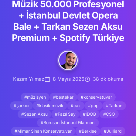
Müzik 50.000 Profesyonel
+ İstanbul Devlet Opera
Bale + Tarkan Sezen Aksu
Premium + Spotify Türkiye
Kazım Yılmaz
8 Mayıs 2026
38 dk okuma
#müzisyen
#bestekar
#konservatuvar
#şarkıcı
#klasik müzik
#caz
#pop
#Tarkan
#Sezen Aksu
#Fazıl Say
#İDOB
#CSO
#Borusan İstanbul Filarmoni
#Mimar Sinan Konservatuvar
#Berklee
#Juilliard