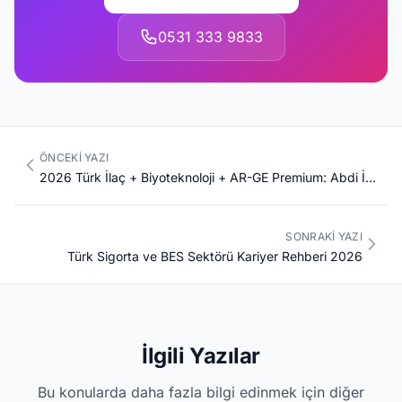
0531 333 9833
ÖNCEKI YAZI
2026 Türk İlaç + Biyoteknoloji + AR-GE Premium: Abdi İbrahim + Bilim + Nobel + Deva + Pfizer/Novartis/Roche Türkiye + TİTCK + GMP + Biyobenzer + Klinik Araştırma Komple Kariyer Rehberi
SONRAKI YAZI
Türk Sigorta ve BES Sektörü Kariyer Rehberi 2026
İlgili Yazılar
Bu konularda daha fazla bilgi edinmek için diğer