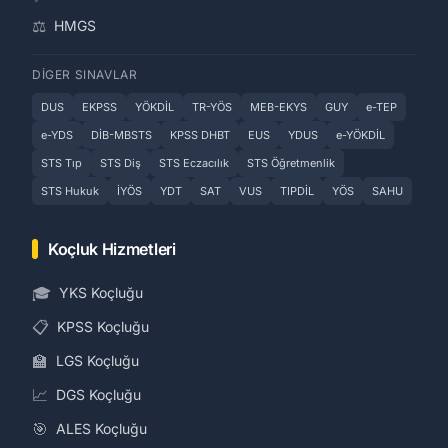
⚖️
HMGS
DIGER SINAVLAR
DUS
EKPSS
YÖKDİL
TR-YÖS
MEB-EKYS
GUY
e-TEP
e-YDS
DİB-MBSTS
KPSS DHBT
EUS
YDUS
e-YÖKDİL
STS Tıp
STS Diş
STS Eczacılık
STS Öğretmenlik
STS Hukuk
İYÖS
YDT
SAT
VUS
TIPDİL
YÖS
SAHU
Koçluk Hizmetleri
🎓
YKS Koçluğu
📋
KPSS Koçluğu
🏫
LGS Koçluğu
📈
DGS Koçluğu
🎯
ALES Koçluğu