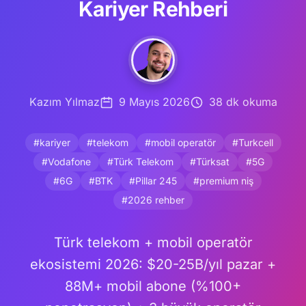
Kariyer Rehberi
Kazım Yılmaz
9 Mayıs 2026
38 dk okuma
#kariyer
#telekom
#mobil operatör
#Turkcell
#Vodafone
#Türk Telekom
#Türksat
#5G
#6G
#BTK
#Pillar 245
#premium niş
#2026 rehber
Türk telekom + mobil operatör
ekosistemi 2026: $20-25B/yıl pazar +
88M+ mobil abone (%100+