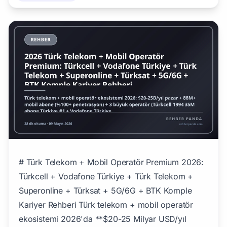
# Türk Telekom + Mobil Operatör Premium 2026: Türkcell + Vodafone Türkiye + Türk Telekom + Superonline + Türksat + 5G/6G + BTK Komple Kariyer Rehberi Türk telekom + mobil operatör ekosistemi 2026'da **$20-25 Milyar USD/yıl pazar** + **88M+ mobil abonelik (%100+ penetrasyon)** + **3 büyük mobil operatör (Türkcell + Vodafone Türkiye + Türk Telekom)** + **5G lansman 2026+** + **6G AR-GE pipeline** + **Türksat Kablo TV + uydu operatörlüğü** premium niş. Pillar 22 (Finans+Bankacılık) + Pillar 221 (Yatırım Bankası) + Pillar 227 (Holdings) + Pillar 238 (FinTech) tamamlayıcı, **telekom + mobil operatör premium ekosistem** detayını veriyor. ## Türk Telekom Ekosistemi 2026 ### Sektör Boyutu - **Yıllık ciro:** $20-25 Milyar USD (mobil + sabit + internet + TV) - **Mobil abone:** ~88 Milyon (Türkiye nüfusu 90M, %100+ penetrasyon — bazı kişiler birden fazla hat) - **Sabit internet abonesi:** ~22 Milyon - **Kablo TV abonesi:** ~6 Milyon (Türksat + Vodafone + DSmart eski) - **Toplam telekom çalışan:** ~50.000+ (Türkcell + Vodafone + Türk Telekom + Superonline + Türksat + tedarik zinciri) ### Türkiye'nin Telekom Avantajları - **Genç + dijital nüfus** (90M, ortanca yaş 33) - **Premium mobil + sabit altyapı** (Türk Telekom 200K+ km fiber) - **5G lansman 2026+** (Türkiye gelişmiş ülke pipeline) - **6G AR-GE** (Türkcell + ASELSAN + üniversiteler ortak) ## Premium 3 Büyük Türk Mobil Operatörü ### 1. Turkcell — Türkiye #1 Mobil Operatör - **Kuruluş:** 1994 (Türkiye'nin ilk mobil operatörü) - **Aktif Yönetici:** Ali Taha Koç (CEO 2024+, eski Türksat) + Bülent Aksu (eski CEO 2018-2024) - **Çalışan:** 18.000+ - **Yıllık ciro:** $4-5 Milyar USD - **Mobil abone:** 35M+ (Türkiye %38 pazar payı, premium #1) - **Sabit + İnternet:** Superonline 2M+ fiber abone - **Premium hizmetler:** Turkcell BiP messaging + Lifecell + Turkcell Pay (FinTech entegre Pillar 238) + Turkcell TV+ - **Halka açık:** Borsa İstanbul (TCELL) + NYSE (TKC ADR) ### 2. Vodafone Türkiye — İngiliz Vodafone bağlı - **Kuruluş:** 2006 (Telsim 1994'ten satın alma) - **Aktif Yönetici:** Engin Aksoy (CEO 2023+, eski Vodafone Avrupa) - **Çalışan:** 4.500+ - **Yıllık ciro:** $1.5-2B USD - **Mobil abone:** 26M+ (Türkiye %29 pazar payı) - **Premium hizmetler:** Vodafone Smart + Vodafone TV + Vodafone Pay (FinTech) ### 3. Türk Telekom — Eski Türkiye Cumhuriyeti devlet - **Kuruluş:** 1840 (Osmanlı PTT) → 1995 Türk Telekom AŞ → 2005+ özelleştirme - **Aktif Yönetici:** Ümit Önal (CEO 2020+, eski Türk Telekom) - **Aktif sahip:** Türkiye Varlık Fonu + LYY (eski Saudi Telecom %55) - **Çalışan:** 24.000+ (Türkiye en büyük telekom işveren) - **Yıllık ciro:** $5-6B USD - **Mobil abone:** 24M+ (Türkiye %27 pazar payı) - **Sabit:** Türk Telekom 17M sabit telefon + 14M ADSL/VDSL/Fiber internet - **TTNET:** Türk Telekom internet markası - **Halka açık:** Borsa İstanbul (TTKOM) ## Türksat — Türk Devlet Uydu + Kablo TV - **Kuruluş:** 1968 (Türk Telekom Uydu birimi) → 2004 Türksat - **Aktif Yönetici:** Hasan Hüseyin Türker (Genel Müdür) - **Çalışan:** 1.500+ - **Premium ürünler:** Türksat Kablo TV (6M+ abone) + Türksat 1A-6A uydu serisi (Pillar 241) ## Premium Türk İnternet + Yan Hizmet ### Superonline (Turkcell bağlı) - **Premium:** Fiber internet premium #1 Türkiye - **2M+ fiber abone** ### TTNET (Türk Telekom bağlı) - **Premium:** ADSL/VDSL/Fiber 14M+ abone ### Vodafone Sabit (Telsim eski) - **Premium:** Türkiye iç pazar fiber ## BTK — Türk Telekom Düzenleyici ### BTK (Bilgi Teknolojileri ve İletişim Kurumu) - **Kuruluş:** 2008 (eski Telekomünikasyon Kurumu) - **Aktif Başkan:** Ömer Abdullah Karagözoğlu (2023+) - **Premium:** Türkiye telekom + internet + radyo TV düzenleyici - **Çalışan:** 1.500+ - **Premium işlev:** Lisans + spektrum + tarife + BTK 5G ihalesi ## 5G + 6G Türkiye Pipeline ### 5G Türkiye Lansmanı - **Spektrum ihalesi:** 2024 Q4 — 2025 Q1 - **Aktif lansman:** 2026 başında (Türk operatörler şehir merkezleri öncelik) - **2025-2026 BTK lisansları:** Türkcell + Vodafone + Türk Telekom 5G frekans bandları - **Premium niş:** Türkiye gelişmiş ülke pipeline (ABD/Çin/Güney Kore/Avrupa lider, Türkiye 2026+ catch-up) ### 6G AR-GE - **Türkcell + Vodafone Türkiye + Türk Telekom + ASELSAN + üniversite ortak AR-GE** - **TÜBİTAK 6G çalışma grubu** - **Premium hedef 2030+ ticari lansman** ## Premium Türk Telekom CEO + Yöneticileri ### Aktif Premium (2026) - **Ali Taha Koç** — Turkcell CEO 2024+ (eski Türksat Genel Müdürü, Pillar 241 entegre) - **Bülent Aksu** — eski Turkcell CEO 2018-2024 - **Engin Aksoy** — Vodafone Türkiye CEO 2023+ (eski Vodafone Avrupa) - **Ümit Önal** — Türk Telekom CEO 2020+ - **Hasan Hüseyin Türker** — Türksat Genel Müdürü - **Ömer Abdullah Karagözoğlu** — BTK Başkanı 2023+ - **Selçuk Bayraktar** — Baykar Tech (Pillar 228+241 entegre, savunma+telekom AR-GE entegrasyonu) ### Tarihi Pionerler - **Murat Özyeğin** — Fiba Holding + eski Turkcell BoD üyesi (Pillar 232 milyarder) - **Cüneyt Türktan** — Turkcell kurucu (1994) - **Mehmet Ali Yılmaz** — eski Türk Telekom Başkanı ## Premium Türk Üniversiteler — Telekom Pipeline ### Lisans Premium - **İTÜ Elektronik ve Haberleşme Mühendisliği** — premium #1 Türkiye (1773) - **ODTÜ Elektrik Elektronik Mühendisliği** (Ankara premium) - **Boğaziçi Elektrik Elektronik** - **Bilkent Elektrik Elektronik** - **Sabancı Mühendislik (telekom paralel)** - **Koç Elektrik Elektronik** - **Yıldız Teknik Üniversitesi (YTÜ)** - **İstanbul Üniversitesi-Cerrahpaşa Mühendislik** - **Marmara Üniversitesi Mühendislik** ### Yurt Dışı Premium - **MIT EECS** — premium #1 dünya - **Stanford EECS** - **UC Berkeley EECS** - **Caltech EE** - **CMU ECE** - **Imperial College London EEE** - **Cambridge Engineering** - **ETH Zurich D-ITET** - **TU München EE** - **Tokyo + KAIST + NUS Singapur** ## Telekom + Mobil Operatör Yol Haritası ### Adım 1: Lisans (Yıl 1-4, Yaş 18-22) - 4 yıl Elektrik Elektronik / Bilgisayar / Telekomünikasyon Mühendisliği - Premium İTÜ + ODTÜ + Boğaziçi + Bilkent pipeline ### Adım 2: Yurt Dışı M.S. (Yıl 5-7, Yaş 22-25) - MIT EECS + Stanford + Berkeley + ETH master pipeline - TÜBİTAK 2219/2214A + MEB 1416 + Fulbright burs ### Adım 3: İlk Profesyonel Çalışma (Yıl 7-12, Yaş 25-30) - Türkcell + Vodafone + Türk Telekom junior mühendis 130-280K TL/ay - Senior 350-700K TL/ay (5G + 6G AR-GE premium niş) ### Adım 4: Senior + Müdür (Yıl 12-18, Yaş 30-36) - 700K-1.5M TL/ay - Premium 5G/6G + AR-GE direktörlüğü ### Adım 5: Direktör + VP (Yıl 18-25, Yaş 36-43) - 1.5-3M TL/ay - Türkcell/Vodafone/Türk Telekom üst düzey ### Adım 6: CEO + Üst Düzey (Yıl 25+, Yaş 43+) - 5-15M TL/ay (Ali Taha Koç Turkcell + Engin Aksoy Vodafone + Ümit Önal Türk Telekom pattern) - Holdings BoD (Pillar 227) ## Telekom + Mobil Operatör Maaş Bandı 2026 | Pozisyon | Türk Premium | Yurt Dışı Premium | |----------|---------------|---------------------| | Junior Mühendis | 130-280K TL/ay | $80-130K USD/yıl | | Mid-Level Mühendis | 300-550K TL/ay | $130-200K USD/yıl | | Senior + AR-GE 5G/6G | 600K-1.2M TL/ay | $200-300K USD/yıl | | Direktör | 1.5-3M TL/ay | $400-700K USD/yıl | | VP / CTO | 2-5M TL/ay | $700K-$1.2M USD/yıl | | CEO Premium (Turkcell/Vodafone/Türk Telekom) | 5-15M TL/ay + bonus + stock | $1-3M USD/yıl | ## Pillar 22 Finans + Pillar 221 IB + Pillar 227 Holdings + Pillar 238 FinTech + Pillar 241 Havacılık+Uzay → Telekom Cross-Functional | Geçiş | Örnek | |-------|-------| | Türksat (Pillar 241) → Turkcell | Ali Taha Koç eski Türksat → Turkcell CEO 2024+ | | Holdings BoD (Pillar 227) → Telekom | Türkiye Varlık Fonu Türk Telekom + Turkcell ana hissedar | | FinTech (Pillar 238) → Telekom Pay | Turkcell Pay + Vodafone Pay + Türk Telekom mobil ödeme | | Yatırım Bankası (Pillar 221) → Telekom CEO | Telekom CFO/CEO premium pipeline IB ex | ## SSS **S: Türkiye telekom pazarı kaç USD?** **C:** **$20-25 Milyar USD/yıl** (2024). **88M+ mobil abone (%100+ penetrasyon)** + **3 büyük operatör Turkcell %38/Vodafone %29/Türk Telekom %27 pazar payı** + **5G lansman 2026+** + **22M sabit internet + 6M kablo TV abone**. **S: Turkcell ne kadar büyük?** **C:** **Turkcell (1994 Türkiye ilk mobil)** **35M+ abone Türkiye #1** + **18.000+ çalışan** + **$4-5B yıllık ciro**. **Halka açık BIST (TCELL) + NYSE (TKC ADR)**. **CEO Ali Taha Koç 2024+ eski Türksat**. **Premium hizmet Turkcell Pay FinTech (Pillar 238) + BiP messaging + Turkcell TV+**. **S: Türk Telekom kim?** **C:** **Türk Telekom (1840 Osmanlı PTT → 1995 Türk Telekom AŞ → 2005+ özelleştirme)** **24M mobil + 17M sabit + 14M internet abone** + **24.000+ çalışan Türkiye en büyük telekom işveren** + **$5-6B yıllık ciro**. Aktif sahip Türkiye Varlık Fonu + LYY (eski Saudi Telecom %55). CEO Ümit Önal 2020+. Halka açık BIST (TTKOM). **S: 5G Türkiye ne zaman geldi?** **C:** **5G spektrum ihalesi 2024 Q4 — 2025 Q1**. **Aktif lansman 2026 başında** Türk operatörler şehir merkezleri öncelik. **BTK 5G frekans bandları** Türkcell + Vodafone + Türk Telekom 2025-2026 lisans. Türkiye **gelişmiş ülke pipeline** (ABD/Çin/Güney Kore/Avrupa 2019+ lider, Türkiye 2026+ catch-up). **S: Türk telekom mühendisi maaşı?** **C:** Junior 130-280K TL/ay → Senior 5G/6G AR-GE 600K-1.2M → Direktör 1.5-3M → VP 2-5M → **CEO Premium Ali Taha Koç Turkcell/Engin Aksoy Vodafone/Ümit Önal Türk Telekom 5-15M+bonus+stock**. **Yurt dışı MIT/Stanford/Berkeley premium $200-300K USD/yıl**. **S: BTK Türk telekom düzenleyici?** **C:** **BTK (Bilgi Teknolojileri ve İletişim Kurumu) 2008 kuruluş**. Türkiye telekom+internet+radyo TV **düzenleyici otorite**. **Lisans + spektrum + tarife + 5G ihalesi**. Çalışan 1.500+ Ankara. Başkan Ömer Abdullah Karagözoğlu 2023+. **S: Türkcell Pay + Vodafone Pay nedir?** **C:** Türk telekom + FinTech (Pillar 238) entegre **mobil ödeme premium niş**. **Turkcell Pay** (Türkcell bağlı) + **Vodafone Pay** + Türk Telekom mobil ödeme. Premium müşteri 5-10M Türkiye. **Papara $4-6B + iyzico $165M PayU exit + TCMB Dijital Türk Lirası DTL** (Pillar 238) ile rekabet. ## Sonraki Adımlar - [Pillar 22 Finans+Bankacılık+Borsa Genel