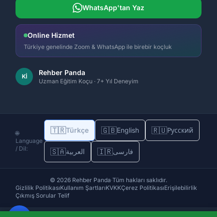
WhatsApp'tan Yaz
Online Hizmet
Türkiye genelinde Zoom & WhatsApp ile birebir koçluk
Rehber Panda
Kİ
Uzman Eğitim Koçu · 7+ Yıl Deneyim
🇹🇷
🇬🇧
🇷🇺
Türkçe
English
Русский
🌐
Language
/ Dil:
🇸🇦
🇮🇷
فارسی
العربية
© 2026 Rehber Panda
·
Tüm hakları saklıdır.
Gizlilik Politikası
Kullanım Şartları
KVKK
Çerez Politikası
Erişilebilirlik
Çıkmış Sorular Telif