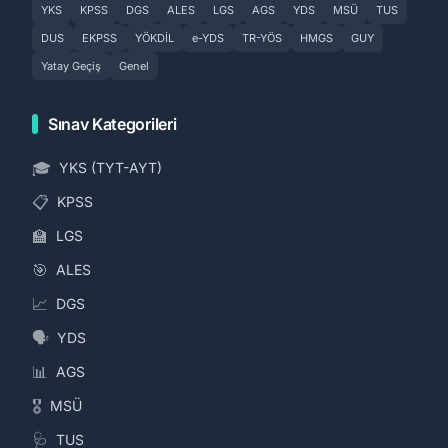
YKS
KPSS
DGS
ALES
LGS
AGS
YDS
MSÜ
TUS
DUS
EKPSS
YÖKDİL
e-YDS
TR-YÖS
HMGS
GUY
Yatay Geçiş
Genel
Sınav Kategorileri
🎓
YKS (TYT-AYT)
📋
KPSS
🏫
LGS
🎯
ALES
📈
DGS
🗣️
YDS
📊
AGS
🎖️
MSÜ
🩺
TUS