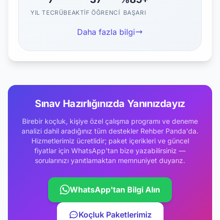
YIL TECRÜBE
AKTIF ÖĞRENCI
BAŞARI
Daha fazla bilgi
Sınav Hazırlığınızda Yanınızdayız
Birebir koçluk, kişiye özel çalışma programı ve deneme
analizi dahil aradığınız tüm destekler Rehber Panda'da.
Hizmetlerimiz ücretlidir; paket içerikleri ve güncel
fiyatlar için WhatsApp'tan bize yazabilirsiniz —
sorularınızı yanıtlamaktan memnuniyet duyarız.
WhatsApp'tan Bilgi Alın
Koçluk Paketlerimiz