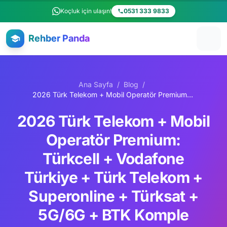
Ana içeriğe atla
Koçluk için ulaşın!
0531 333 9833
Rehber Panda
Ana Sayfa
/
Blog
/
2026 Türk Telekom + Mobil Operatör Premium: Türkcell + Vodafone Türkiye + Türk Telekom + Superonline + Türksat + 5G/6G + BTK Komple Kariyer Rehberi
2026 Türk Telekom + Mobil
Operatör Premium:
Türkcell + Vodafone
Türkiye + Türk Telekom +
Superonline + Türksat +
5G/6G + BTK Komple