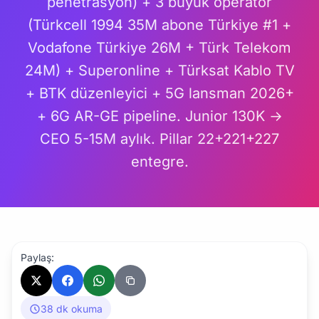
penetrasyon) + 3 büyük operatör
(Türkcell 1994 35M abone Türkiye #1 +
Vodafone Türkiye 26M + Türk Telekom
24M) + Superonline + Türksat Kablo TV
+ BTK düzenleyici + 5G lansman 2026+
+ 6G AR-GE pipeline. Junior 130K →
CEO 5-15M aylık. Pillar 22+221+227
entegre.
Paylaş:
38 dk okuma