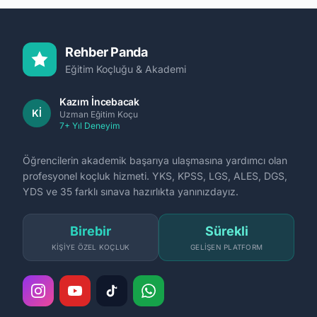
İstanbul+Quasar+Skyland+Trump
Juni
Towers+Astoria. Junior 200K → CEO 5-15M+Aile
1M+F
$1-5B.
Rehber Panda
Eğitim Koçluğu & Akademi
Kazım İncebacak
Kİ
Uzman Eğitim Koçu
7+ Yıl Deneyim
Öğrencilerin akademik başarıya ulaşmasına yardımcı olan
profesyonel koçluk hizmeti. YKS, KPSS, LGS, ALES, DGS,
YDS ve 35 farklı sınava hazırlıkta yanınızdayız.
Birebir
Sürekli
KIŞIYE ÖZEL KOÇLUK
GELIŞEN PLATFORM