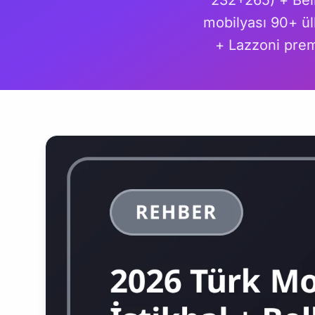
232+265) + Bell
mobilyası 90+ ül
+ Lazzoni prem