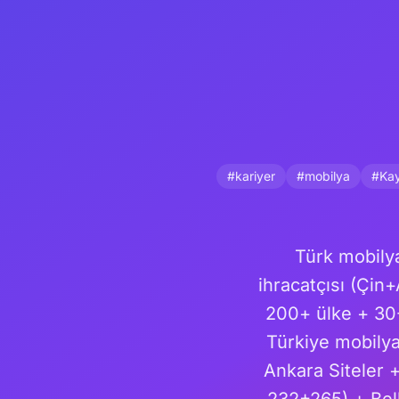
#kariyer
#mobilya
#Kay
Türk mobily
ihracatçısı (Çi
200+ ülke + 30
Türkiye mobilya
Ankara Siteler +