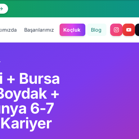
kımızda
Başarılarımız
Koçluk
Blog
2 Premium Komple Kariyer Rehberi
i + Bursa
 Boydak +
ünya 6-7
 Kariyer