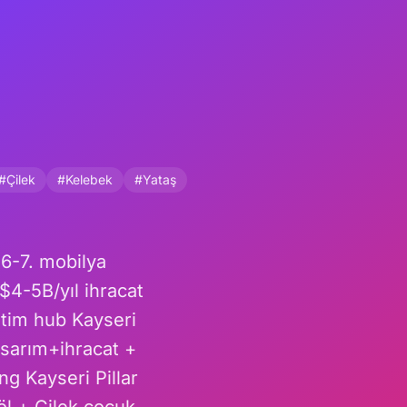
#Çilek
#Kelebek
#Yataş
6-7. mobilya
4-5B/yıl ihracat
tim hub Kayseri
asarım+ihracat +
ng Kayseri Pillar