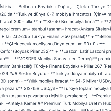
ruluş:** 1957 (Boydak Holding pioneer Kayseri) - **Sahiplik:** **Boydak Holding (Boydak ailesi Pillar 232+265 Türkiye Finans %50 katılım bankası Pillar 265)** - **Konum:** Kayseri Organize Sanayi (Mobilya OSB) - **Aktif yönetim:** Boydak ailesi 2024+ (2017 FETÖ TMSF soruşturması sonrası kısmen yönetim el değişim) - **Çalışan:** ~10.000+ Boydak Holding toplam (İstikbal+Bellona+Konfor+diğer iştirakler) - **Premium markalar Boydak grup:** - **İstikbal** — Türk klasik+orta segment Türkiye iç pazar #1 - **Bellona** — modern+çağdaş tasarım - **Konfor** — premium tier - **Mondi+İpek+Lila+Diğer** alt markalar - **Yıllık ciro Boydak Holding:** ~$1-1.5B USD - **Premium pozisyon:** **Türkiye mobilya pazarı #1 grup** (İstikbal+Bellona+Konfor toplam ~%25-30 iç pazar) - **Boydak ailesi net değer:** $500M-1B USD (Pillar 232 — FETÖ TMSF sonrası kısmi servet kaybı) ## 2. Doğtaş Mobilya (1972+ Premium) ### Doğtaş Detayı - **Kuruluş:** 1972 (İstanbul+İnegöl pioneer) - **Sahiplik:** **Doğtaş Holding** (Doğtaş ailesi+halka açık 1995) - **Konum:** İnegöl Bursa+İstanbul - **Aktif CEO:** Hilmi Erkin 2024+ (eski uzun süreli yönetim) - **Çalışan:** ~3.500+ - **BIST kodu:** DGKLB halka açık - **Premium markalar:** Doğtaş Klasik+Doğtaş Modern+Kelebek Mobilya 2014+ ortak grubu+Kelebek - **Yıllık ciro:** ~$300-500M USD - **Premium pozisyon:** **Türkiye premium tier mobilya pazar lider** (orta-üst segment) ## 3. Çilek Mobilya (Çocuk+Genç Mobilyası Dünya Premium 90+ Ülke) ### Çilek Detayı - **Kuruluş:** 1995 (Çilek Mobilya İnegöl Bursa+İstanbul) - **Konum:** İnegöl Bursa - **Premium pozisyon:** **Dünya'nın en büyük çocuk+genç odası üretici 90+ ülke** (Walmart+Amazon+European retailers premium tedarik) - **Çalışan:** ~2.000+ - **Yıllık ciro:** ~$200-400M USD - **Premium markalar:** Çilek+Cilek Kids+Cilek Teens - **Premium müşteri:** Dünya genelinde 90+ ülke çocuk+genç odası mobilya niş lider ## 4. Kelebek Mobilya (1935+ Türkiye Mobilya Pioneer) ### Kelebek Detayı - **Kuruluş:** 1935 İstanbul (Türkiye Cumhuriyeti döneminde modern mobilya pioneer) - **Konum:** İstanbul Maslak+İnegöl Bursa fabrika - **Sahiplik:** **2014 Doğtaş Holding satın alma %100** (Doğtaş Kelebek Holding) - **Premium pozisyon:** **Türkiye'nin en eski premium mobilya markası** - **Yıllık ciro:** Doğtaş Holding bünyesi ## 5. Yataş Yatak+Mobilya (Pillar 268+232 paralel) ### Yataş Detayı - **Kuruluş:** 1974 (Kayseri) - **Premium markalar:** Yataş Yatak (Türkiye yatak #1 pazarı)+Divan+Enza Home premium mobilya - **BIST kodu:** YATAS halka açık - **Yıllık ciro:** ~$300-500M USD - **Premium:** Türkiye yatak pazarı %40-50 lider ## 6. Lazzoni Mobilya (Premium Tasarım Türk) ### Lazzoni Detayı - **Kuruluş:** Latif Lazzoni founder İstanbul - **Premium pozisyon:** **Türk premium tasarım mobilya ihracat dünya 30+ ülke** (ABD+Avrupa premium butik) - **Showroom:** İstanbul+ABD New York+İngiltere Londra+İtalya+Almanya+Avustralya+İsveç+İsrail+Suudi - **Premium tier:** Türk premium modern tasarım ## 7. Vivense (Modern E-Ticaret) ### Vivense Detayı - **Premium pozisyon:** Türkiye'nin en büyük online mobilya e-ticaret platformu - **Sahiplik:** Vivense Holding 2024+ ## 8. Diğer Premium Türk Mobilya Markaları - **Kilim Mobilya** (İnegöl Bursa) - **İpek Mobilya** (İnegöl premium) - **Velvet Mobilya** (premium) - **Doğan Mobilya** + **Adamapark** + **Tatlı** + **Modoko** ## İSMOB + MOSDER + Premium Kurumlar ### İSMOB İstanbul Mobilya Fuarı (CNR Expo) - **Konum:** İstanbul CNR Expo Yeşilköy - **Yıllık:** İstanbul Mobilya Fuarı (Türkiye'nin en büyük mobilya fuarı) - **Premium:** 500+ marka+50K+ ziyaretçi+200+ ülke alıcı ### MOSDER Mobilya Sanayicileri Derneği - **Konum:** İstanbul - **Premium:** Mobilya sektör temsil+istatistik+ihracat geliştirme ### KAMOS Kayseri Mobilya Sanayicileri Derneği ## Premium Türk Mobilya Aileleri (Pillar 232 entegre) ### Aktif Premium (2026) - **Boydak Ailesi (İstikbal+Bellona+Konfor+Türkiye Finans %50 katılım Pillar 265)** — $500M-1B USD Pillar 232+265 (FETÖ TMSF sonrası kısmi servet kaybı) - **Doğta