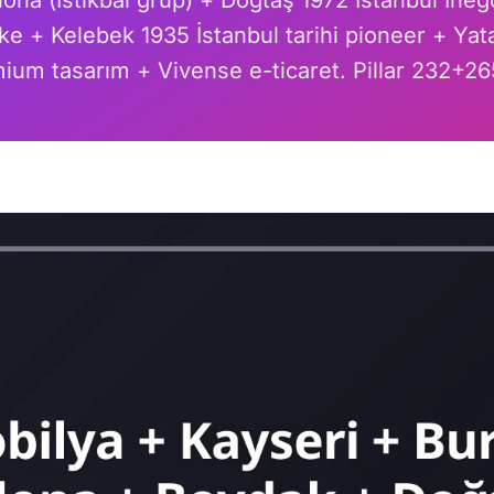
ona (İstikbal grup) + Doğtaş 1972 İstanbul İneg
ke + Kelebek 1935 İstanbul tarihi pioneer + Yat
ium tasarım + Vivense e-ticaret. Pillar 232+2