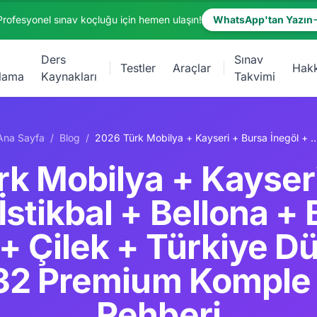
Profesyonel sınav koçluğu için hemen ulaşın!
WhatsApp'tan Yazın
Ders
Sınav
Testler
Araçlar
Hak
lama
Kaynakları
Takvimi
Ana Sayfa
/
Blog
/
2026 Türk Mobilya + Kayseri + Bursa İnegöl + İstikbal + Bellona + Boydak + Doğtaş + Çilek + Türkiye Dünya 6-7 Pillar 23
k Mobilya + Kayser
 İstikbal + Bellona +
+ Çilek + Türkiye D
232 Premium Komple
Rehberi