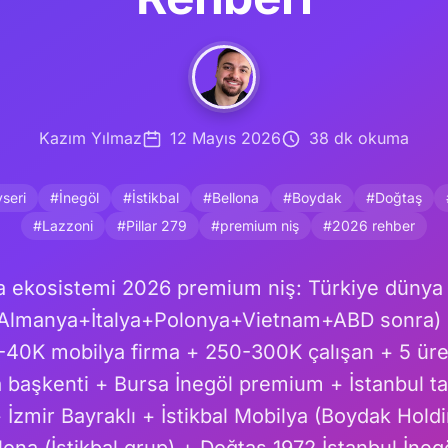
Kazım Yılmaz
12 Mayıs 2026
38 dk okuma
seri
#İnegöl
#İstikbal
#Bellona
#Boydak
#Doğtaş
#Lazzoni
#Pillar 279
#premium niş
#2026 rehber
a ekosistemi 2026 premium niş: Türkiye dünya 
n+Almanya+İtalya+Polonya+Vietnam+ABD sonra) $
-40K mobilya firma + 250-300K çalışan + 5 üre
 başkenti + Bursa İnegöl premium + İstanbul t
 İzmir Bayraklı + İstikbal Mobilya (Boydak Holdi