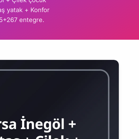
öl + Çilek çocuk
aş yatak + Konfor
65+267 entegre.