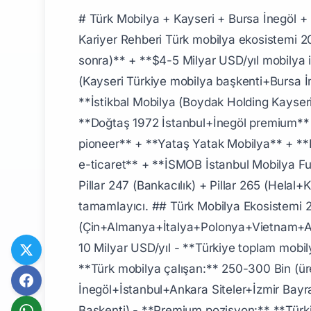
# Türk Mobilya + Kayseri + Bursa İnegöl + İstikbal + Bellona + Boydak + Doğtaş + Çilek + Türkiye Dünya 6-7 Pillar 232 Premium 2026 Komple Kariyer Rehberi Türk mobilya ekosistemi 2026'da **Türkiye dünya 6-7. mobilya ihracatçısı (Çin+Almanya+İtalya+Polonya+Vietnam+ABD sonra)** + **$4-5 Milyar USD/yıl mobilya ihracat 200+ ülke** + **30-40 Bin mobilya firma** + **250-300 Bin çalışan** + **5 üretim hub (Kayseri Türkiye mobilya başkenti+Bursa İnegöl premium+İstanbul tasarım+ihracat+Ankara Siteler+İzmir Bayraklı+Antalya Kemer)** + **İstikbal Mobilya (Boydak Holding Kayseri Pillar 232+265 Türkiye Finans %50 paralel)** + **Bellona (İstikbal grup modern marka)** + **Doğtaş 1972 İstanbul+İnegöl premium** + **Çilek çocuk mobilyası dünya premium 90+ ülke** + **Kelebek Mobilya 1935 İstanbul tarihi pioneer** + **Yataş Yatak Mobilya** + **Konfor (Boydak Pillar 232)** + **Lazzoni Latif Lazzoni premium tasarım Türk** + **Vivense modern e-ticaret** + **İSMOB İstanbul Mobilya Fuarı** + **MOSDER Mobilya Sanayicileri Derneği** premium niş. Pillar 232 (Forbes Milyarderler) + Pillar 247 (Bankacılık) + Pillar 265 (Helal+Katılım Bankacılığı Türkiye Finans Boydak) + Pillar 267 (Perakende) + Pillar 268 (Tekstil Pillar paralel) tamamlayıcı. ## Türk Mobilya Ekosistemi 2026 ### Sektör Boyutu - **Türkiye dünya mobilya ihracatçısı sıralaması:** 6-7. (Çin+Almanya+İtalya+Polonya+Vietnam+ABD sonra) - **Yıllık mobilya ihracat:** $4-5 Milyar USD/yıl (200+ ülke) - **İç pazar tüketim:** $8-10 Milyar USD/yıl - **Türkiye toplam mobilya pazarı:** $12-15B USD/yıl - **Türkiye toplam mobilya firma:** 30-40 Bin (KOBİ+orta+büyük) - **Türk mobilya çalışan:** 250-300 Bin (üretim+tasarım+pazarlama+lojistik+perakende) - **Premium üretim hub:** Kayseri+Bursa İnegöl+İstanbul+Ankara Siteler+İzmir Bayraklı+Antalya Kemer ## Premium Türk Mobilya Üretim Hub'ları ### 1. Kayseri (Türkiye Mobilya Başkenti) - **Premium pozisyon:** **Türkiye'nin en büyük mobilya üretim hub'ı** - **Üretim:** Türk mobilya iç pazar %40-50+ihracat %35-40 - **Premium şirketler:** İstikbal+Bellona+Konfor+Mondi+İpek+Lila+Diğer Boydak Holding grubu Pillar 232+265 - **KAMOS Kayseri Mobilya** sektör örgütü ### 2. Bursa İnegöl (Premium İhracat) - **Premium pozisyon:** Bursa İnegöl mobilya ilçesi **Türkiye'nin en yüksek kalite+ihracat odaklı** - **Premium şirketler:** Doğtaş+Kilim+İpek+Lazzoni+Velvet - **İhracat odaklı:** %60+ üretim ihracat ### 3. İstanbul (Premium Tasarım+İhracat) - **Premium pozisyon:** Modern+tasarım+premium ihracat - **Premium şirketler:** Kelebek+Lazzoni+Vivense+Modoko+Adamapark+Tatlı Mobilya - **Modoko İstanbul Mobilya Mağazaları Merkezi** premium showroom ### 4. Ankara Siteler - **Premium pozisyon:** Tarihi mobilya el sanatı+klasik - **Premium şirketler:** Yöne Mobilya+Mehmet İlhan+Klasik Mobilya - **Siteler mahallesi** Türk klasik mobilya pioneer 1950s+ ### 5. İzmir Bayraklı + Antalya Kemer - **Premium:** Akdeniz+Ege ihracat ## 1. İstikbal Mobilya (Boydak Holding Kayseri Pillar 232+265) ### İstikbal Detayı - **Ku