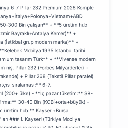
ş Ailesi (Doğtaş+Kelebek 2014 ortak)** — $100-200M USD Pillar 232 - **Çilek Mobilya Ailesi** — $100-200M USD (dünya çocuk mobilyası #1) - **Yataş Ailesi** — $100-200M USD - **Latif Lazzoni** — Lazzoni premium tasarım pioneer ### Tarihi Pioneer'lar - **Kelebek Mobilya kurucu 1935 İstanbul** — Türk Cumhuriyeti modern mobilya pioneer - **Boydak Holding 1957** — Kayseri mobilya endüstrisi pioneer ## Premium Türk Üniversiteler — Mobilya+Tasarım Pipeline ### Lisans Premium - **Mimar Sinan Güzel Sanatlar Üniv İç Mimarlık+Mobilya Tasarım** — premium #1 Türkiye - **İTÜ İç Mimarlık+Endüstri Tasarım** - **Bilkent Üniv İç Mimarlık+Mobilya** - **Marmara Üniv Endüstri Tasarımı+İç Mimarlık** - **9 Eylül Üniv İzmir İç Mimarlık** - **Anadolu Üniv Eskişehir Endüstri Tasarımı** - **Karabük Üniv Mobilya+Dekorasyon Teknolojileri** ### Yurt Dışı Premium - **Domus Academy Milano** İtalya — premium #1 mobilya+tasarım - **Politecnico di Milano** İtalya - **Royal College of Art (RCA) Londra** Furniture Design - **Central Saint Martins Londra** - **Parsons New York** Furniture - **Aalto University Helsinki Finlandiya** — İskandinav tasarım premium - **TU Delft Hollanda** Industrial Design ## Türk Mobilya Yol Haritası ### Adım 1: Lisans (Yıl 1-4, Yaş 18-22) - 4 yıl Mimar Sinan İç Mimarlık+Mobilya Tasarım veya İTÜ İç Mimarlık veya Bilkent - İstikbal/Bellona/Doğtaş/Çilek staj premium ### Adım 2: Junior (Yıl 4-7, Yaş 22-25) - Mobilya tasarımcı asistan 150-300K TL/ay - Üretim mühendisi junior 200-400K - Pazarlama+brand junior 200-400K (Boydak Holding+Doğtaş+Çilek) - İhracat müdür junior 250-450K ### Adım 3: Yurt Dışı Master (Yıl 7-9, Yaş 25-27) - Domus Academy Milano+Politecnico+RCA Londra Master Furniture Design ### Adım 4: Mid-Level (Yıl 9-15, Yaş 27-33) - Tasarım stüdyo müdürü 500K-1M TL/ay - Mobilya brand manager 600K-1.2M - Üretim müdürü 700K-1.3M - İhracat müdürü Kayseri+İnegöl 600K-1.2M ### Adım 5: Senior (Yıl 15-22, Yaş 33-40) - İstikbal/Doğtaş GMY 1.5-3M TL/ay - Çilek+Yataş+Lazzoni GMY 1.5-2.5M - Yurt dışı operasyon direktörü $150-250K USD/yıl ### Adım 6: CEO (Yıl 22+, Yaş 40+) - İstikbal/Boydak Holding CEO 4-8M TL/ay - Doğtaş CEO Hilmi Erkin pattern 4-7M - Çilek CEO 4-7M - Yataş+Lazzoni+Kelebek CEO 4-7M ### Adım 7: Founder Premium (Yıl 30+, Yaş 50+) - Boydak Ailesi $500M-1B Pillar 232+265 - Çilek Ailesi $100-200M - Lazzoni Latif premium tasarım pioneer ## Türk Mobilya Maaş Bandı 2026 | Pozisyon | Türk Premium | Yurt Dışı Premium | |----------|---------------|---------------------| | Tasarımcı Asistan | 150-300K TL/ay | $40-70K USD/yıl | | Üretim Mühendisi Junior | 200-400K TL/ay | $50-90K USD/yıl | | Pazarlama+Brand Junior | 200-400K TL/ay | $60-100K USD/yıl | | İhracat Müdür Junior | 250-450K TL/ay | $70-120K USD/yıl | | Tasarım Stüdyo Müdürü | 500K-1M TL/ay | $100-180K USD/yıl | | Brand Manager | 600K-1.2M TL/ay | $100-200K USD/yıl | | Üretim Müdürü | 700K-1.3M TL/ay | $120-220K USD/yıl | | İhracat Mü