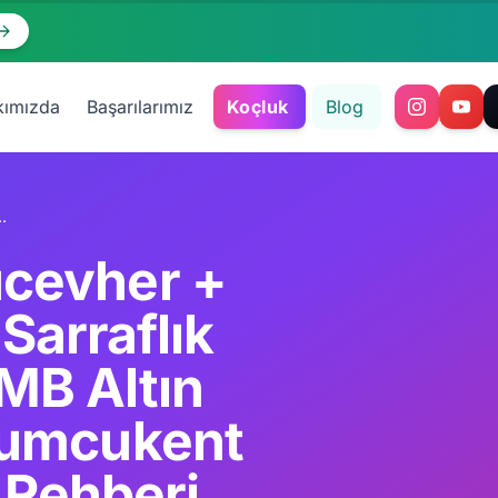
kımızda
Başarılarımız
Koçluk
Blog
 TCMB Altın Rezervi + Tüprag/Koza + Kuyumcukent + BIST Altın Komple Kariyer Rehberi
cevher +
 Sarraflık
MB Altın
yumcukent
 Rehberi