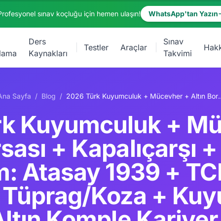
Profesyonel sınav koçluğu için hemen ulaşın!
WhatsApp'tan Yazın
Ders
Sınav
Testler
Araçlar
Hak
lama
Kaynakları
Takvimi
Ana Sayfa
/
Blog
/
2026 Türk Kuyumculuk + Mücevher + Altın Borsası + Kapalıçarşı + Sarraflık Premium: Atasay 1939 +
rk Kuyumculuk + Mü
sası + Kapalıçarşı +
: Atasay 1939 + TC
+ Tüprag/Koza + Ku
Altın Komple Kariyer