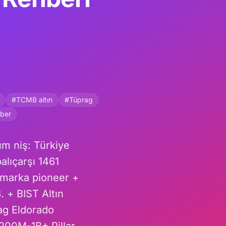
#TCMB altın
#Tüprag
ber
m niş: Türkiye
alıçarşı 1461
marka pioneer +
 + BIST Altın
rag Eldorado