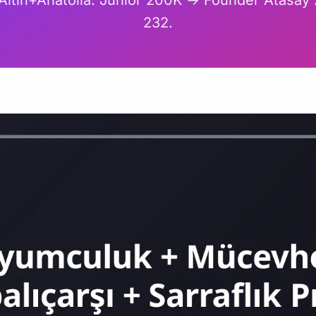
Altın+Anatolia. Junior 200K → Founder Atasay 
232.