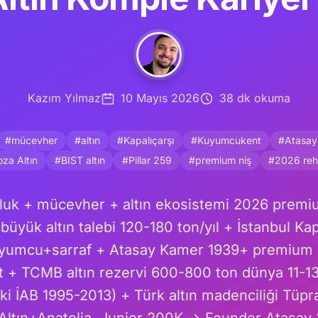
Kazım Yılmaz
10 Mayıs 2026
38 dk okuma
#mücevher
#altın
#Kapalıçarşı
#Kuyumcukent
#Atasay
za Altın
#BIST altın
#Pillar 259
#premium niş
#2026 reh
uk + mücevher + altın ekosistemi 2026 premiu
büyük altın talebi 120-180 ton/yıl + İstanbul Kap
uyumcu+sarraf + Atasay Kamer 1939+ premium 
+ TCMB altın rezervi 600-800 ton dünya 11-13.
ki İAB 1995-2013) + Türk altın madenciliği Tüp