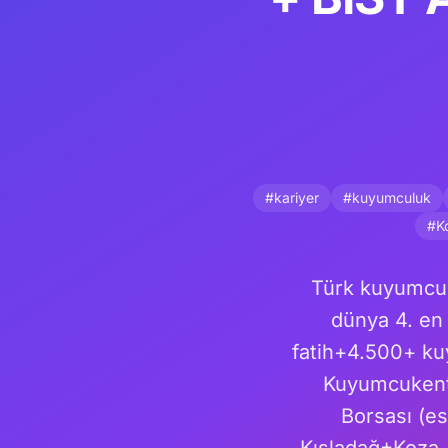
#kariyer
#kuyumculuk
#Ko
Türk kuyumcul
dünya 4. en 
fatih+4.500+ k
Kuyumcukent 
Borsası (es