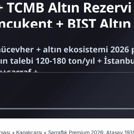
*Kamer Atasay net değer:** $200M-$1B USD aile (Pillar 232 tahmini) ### 2. Kuyumcukent Premium Toptancılar - **Storks Mücevher** + **Roberto Coin Türkiye distribütör** - **Karaca Kuyumculuk** — premium İstanbul perakende - **Ehlibeyt Kuyumculuk** — premium tarihi - **Ergun Kuyumculuk** — toptan premium - **Bulvar Kuyumculuk** + **Çarşı Mücevher** ### 3. Yabancı Premium Markaları İstanbul Bayilikleri - **Bvlgari Türkiye** (LVMH grup) - **Cartier Türkiye** (Richemont grup) - **Tiffany Türkiye** (LVMH grup) - **Van Cleef & Arpels** İstanbul (Richemont) - **Roberto Coin İtalyan** premium Türkiye distribütör - **Pomellato İtalyan** Türkiye ### 4. Premium Saatçi+Mücevher - **Patek Philippe Türkiye** (Bezar/distribütör) - **Rolex Türkiye** (yetkili bayiler) - **Audemars Piguet** + **Vacheron Constantin** + **A. Lange & Söhne** premium İstanbul ## TCMB + Türkiye Altın Rezervi Premium ### TCMB Altın Detayı - **Türkiye Cumhuriyet Merkez Bankası altın rezervi:** 600-800 ton (2024+ dalgalanma) - **Dünya sıralaması:** 11-13. en büyük merkez bankası altın rezervi - **Kürede premium konum:** ABD 8.133 ton 1.+Almanya 3.350+İtalya 2.452+Fransa 2.437+Rusya 2.300+Çin 2.262+İsviçre 1.040+Japonya 845+Hindistan 800+Hollanda 612+TCMB 600-800 - **Rezerv konum:** Ankara TCMB+İstanbul Şubesi+Londra+New York Fed - **TCMB Altın Aktarım 2018-2019:** ~20-30 ton ABD/Londra'dan Ankara'ya geri çekildi (politik niş) ## BIST Altın Borsası (eski İAB 1995-2013) ### Detayı - **İstanbul Altın Borsası İAB 1995 kuruluş** → **2013 BIST birleşik** (BIST Kıymetli Madenler Piyasası) - **Türk Lirası altın işlemi:** Türk lira-bazlı premium altın spot+vadeli işlemler - **Premium işlev:** Türk altın madenciliği üretim + ithalat altın + kuyumculuk hammadde + TCMB altın yönetimi ## Türk Altın Madenciliği Premium ### 1. Tüprag (Eldorado Gold Kanada İştirakı) - **Kuruluş:** 1989 Türkiye operasyonu, Eldorado Gold Kanada %100 - **Kışladağ Madeni Uşak:** Türkiye'nin en büyük altın madeni, ~10-15 ton/yıl üretim - **Diğer madenler:** Efemçukuru İzmir, Olympias İzmir - **Yıllık üretim:** 15-20 ton (Türk altın üretimi ~%50) - **Çalışan:** 2.000+ ### 2. Koza Altın İşletmeleri - **Kuruluş:** 2005 (Koza İpek Holding) - **Madenler:** Ovacık Bergama (Türkiye ilk modern altın madeni 2001 üretim), Mastra Gümüşhane, Kaymaz Eskişehir, Çukuralan İzmir - **Yıllık üretim:** 8-12 ton - **Çalışan:** 1.500+ - **Tarihi:** 2016 sonrası TMSF yönetiminde (FETÖ darbe girişimi soruşturması Pillar 255 entegre) ### 3. Anatolia Mineralleri (Eldorado) - **Tüprag bağlı**, premium altın madenciliği - **Çukuralan İzmir** + **Olympias** premium ### 4. Polimetal Holdings - **Mastra Gümüşhane** + **diğer Karadeniz altın+gümüş** ### 5. Gold Mountain Mining (Eldorado) - Eldorado Gold Türkiye projeleri ## Premium Türk Kuyumculuk + Mücevher Kişiler ### Aktif Premium (2026) - **Atasay Kamer Ailesi** — Atasay Kuyumculuk 1939+ Türkiye en eski premium marka aile yönetimi 2024+ - **Türkiye Mücevhercilik Sanayicileri Derneği (TMSD)** — sektör odası - **İstanbul Kuyumcular Odası** — Kapalıçarşı temsil - **Türkiye Pırlanta İhracatçıları** — Pırlanta ihracat dünya pazarı ### Tarihi Pioneer'lar - **Atasay Kamer** (founder 1939, vefat 2008+) — Türkiye kuyumculuk pioneer - **Storks Mücevher kurucu** (1960s+ İstanbul premium) - **Ehlibeyt Kuyumculuk kurucu** - **Çankayalı Kuyumcu Aileleri** (Ankara) ## Premium Türk Üniversiteler — Kuyumculuk Pipeline ### Mücevher Tasarımı Lisans - **Mimar Sinan Güzel Sanatlar Üniv Mücevher Tasarım** — Türkiye lider - **İstanbul Üniv Cerrahpaşa Cümhuriyet Mücevherat** - **Marmara Üniv Güzel Sanatlar Mücevher** - **Anadolu Üniv Mücevher Tasarım Eskişehir** - **İstanbul Aydın Üniv Mücevher** - **Yıldız Teknik Üniv Endüstri Tasarım** ### Yurt Dışı Premium - **GIA (Gemological Institute of America)** — pırlanta+değerli taş premium sertifika - **HRD Antwerp Belçika** — Avrupa pırlanta premium - **Le Arti Orafe Floransa İtalya** — premium mücevher tasarım - **Central Saint Martins Londra** — premium tasarım ### Premium Sertifikalar - **GIA Graduate Gemologist (GG)** — premiu