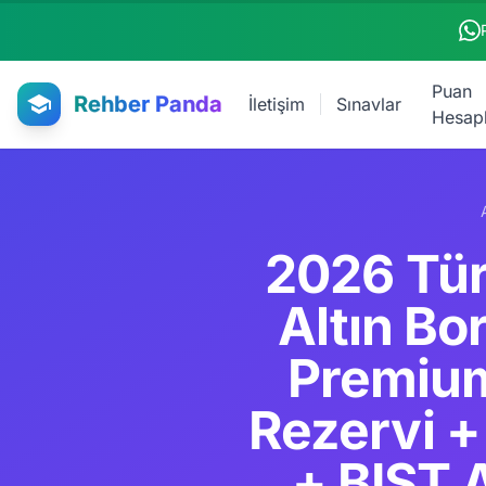
Ana içeriğe atla
Puan
Rehber Panda
İletişim
Sınavlar
Hesap
2026 Tü
Altın Bor
Premium
Rezervi 
+ BIST 