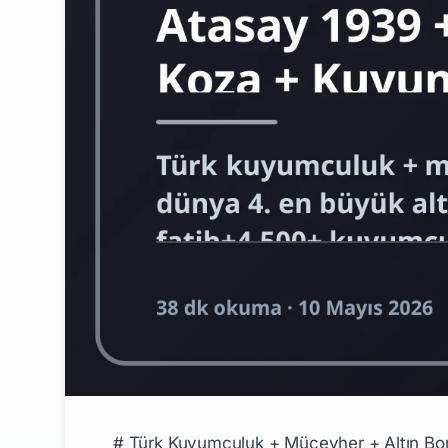
# Türk Kuyumculuk + Mücevher + Altın Borsası + Kapalıçarşı + Sarraflık Premium 2026: Atasay 1939 + TCMB Altın Rezervi + Tüprag/Koza + Kuyumcukent + BIST Altın Komple Kariyer Rehberi Türk kuyumculuk + mücevher + altın ekosistemi 2026'da **Türkiye dünya 4. en büyük altın tüketim pazarı 120-180 ton/yıl** + **İstanbul Kapalıçarşı 1461 Fatih Sultan Mehmet kuruluş 565+ yıl tarihi** + **4.500+ kuyumcu + sarraf İstanbul Kapalıçarşı 1.000+ kuyumcu Kuyumcukent** + **Atasay Kamer 1939 premium marka pioneer** + **TCMB altın rezervi 600-800 ton dünya 11-13.** + **BIST Altın Borsası (eski İstanbul Altın Borsası İAB 1995-2013)** + **Türk altın madenciliği premium (Tüprag Eldorado Gold Kışladağ Uşak + Koza Altın + Anatolia Mineralleri)** premium niş. Pillar 232 (Forbes Milyarderler) + Pillar 247 (Bankacılık) + Pillar 257 (Yatırım Bankacılığı BIST) tamamlayıcı. ## Türk Kuyumculuk + Altın Ekosistemi 2026 ### Sektör Boyutu - **Türkiye altın tüketim talebi:** 120-180 ton/yıl (dünya 4. büyük, sadece Çin+Hindistan+ABD üstünde) - **Türk altın madenciliği:** 30-40 ton/yıl üretim (dünya ~17-20.) - **TCMB altın rezervi:** 600-800 ton (dünya 11-13. en büyük merkez bankası altın rezervi) - **Halk altın stoku tahmini:** 5.000-6.000 ton "yastık altı" altın (dünyanın en büyüğü, Türk altın kültürü) - **Türk kuyumculuk + sarraflık + mücevher pazarı:** $30-50 Milyar USD/yıl - **Kayıtlı işletme:** ~30.000-40.000 (Türk Mücevhercilik Sanayicileri Derneği) - **Sektör çalışanı:** ~150.000-200.000 (kuyumcu+sarraf+mücevher tasarımcı+altın işçisi+darphane+rafineri) ## İstanbul Kapalıçarşı + Kuyumcukent Premium ### Kapalıçarşı Detayı - **Kuruluş:** 1461 (Fatih Sultan Mehmet, İstanbul fethinden 8 yıl sonra) - **Konum:** Sultanahmet Beyazıt İstanbul (Eski Şehir tarihi ana dam) - **Tarihi yaş:** 565+ yıl (dünyanın en eski kapalı çarşılarından) - **Toplam dükkan:** 4.000+ (~50% kuyumcu+sarraf+mücevher) - **Yıllık ziyaretçi:** 100M+ (turist+yerli) - **Premium kuyumcu mahalleleri:** Mahmut Paşa+Sandal Bedesten+Kalpakçılar Caddesi+Sahaflar Çarşısı çevresi - **UNESCO Dünya Mirası:** Tarihi İstanbul Yarımadası (1985) ### Kuyumcukent Premium - **Kuruluş:** 2008 (İstanbul Bahçelievler, devasa modern kuyumculuk merkezi) - **Toplam dükkan:** 4.000+ kuyumcu+sarraf - **Yapı:** 5 katlı 100K m² premium toptan ve perakende kuyumculuk - **Premium pozisyon:** Kapalıçarşı'nın modern alternatifi, B2B premium ana hub Türk kuyumculuk ### Diğer Premium Bölgeler - **Ankara Çankaya kuyumcular** + **İzmir Kemeraltı** - **Antalya Kaleiçi turist kuyumculuk** - **Bursa İpek Yolu kuyumculuk** ## Premium Türk Kuyumculuk Markaları ### 1. Atasay Kuyumculuk (1939+) - **Kuruluş:** 1939 İstanbul (Atasay Kamer founder) - **Premium pozisyon:** **Türkiye'nin en eski + en büyük perakende kuyumculuk markası** - **Şube sayısı:** 200+ Türkiye+yurt dışı (ABD+Almanya+Hollanda+Avustralya) - **Aktif başkan:** Atasay Kamer (founder vefat 2008+ aile yönetimi 2024+) - **Yıllık ciro:** $500M-$1B USD (özel şirket) - **Premium iş:** Pırlanta+altın+mücevher tasarım+perakende+turist - *