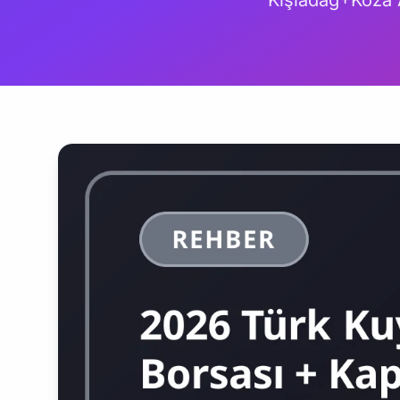
Kışladağ+Koza 