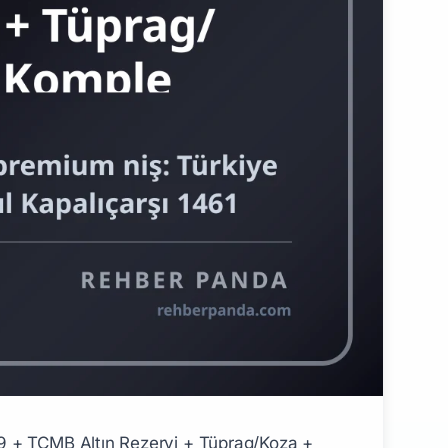
m standart - **GIA Diamond Grading** + **Colored Stone** - **HRD Diamond Grading** ## Türk Kuyumculuk Yol Haritası ### Adım 1: Lisans (Yıl 1-4, Yaş 18-22) - 4 yıl Mücevher Tasarım veya Endüstri Tasarım veya İşletme ### Adım 2: GIA Sertifika + Atölye (Yıl 4-6, Yaş 22-24) - GIA Graduate Gemologist (Antwerp/New York/Carlsbad) 6-9 ay - Kuyumcukent atölye stajı + premium marka asistanlık ### Adım 3: Junior Tasarımcı/Sarraf (Yıl 6-10, Yaş 24-28) - Atasay/Storks/Karaca premium marka 200-400K TL/ay - Bvlgari/Cartier Türkiye 350-600K TL/ay (yabancı markalar) - Bağımsız atölye 150-300K (yetenek + portföy) ### Adım 4: Senior Tasarımcı (Yıl 10-15, Yaş 28-33) - Premium marka senior 500K-1M TL/ay - Bvlgari/Cartier Türkiye senior $80-150K USD/yıl - Atölye sahibi pioneer 1-2M TL/ay ### Adım 5: Kuyumculuk İşletmesi Sahibi (Yıl 15-25, Yaş 33-43) - Kapalıçarşı/Kuyumcukent dükkan sahibi 1-3M TL/ay net - Marka sahibi (kendi marka kurma) 2-5M TL/ay+yatırım ### Adım 6: Premium Marka Founder (Yıl 25+, Yaş 43+) - Atasay Kamer pattern 1939+ pioneer net değer $200M-1B Pillar 232 - Roberto Coin Türkiye distribütör+franchise - Türkiye en büyük 10 kuyumculuk markası founder $50-200M USD net değer ## Türk Kuyumculuk + Mücevher Maaş Bandı 2026 | Pozisyon | Türk Premium | Yurt Dışı/Yabancı Marka | |----------|---------------|--------------------------| | Junior Tasarımcı/Sarraf | 200-400K TL/ay | $50-80K USD/yıl | | Senior Tasarımcı | 500K-1M TL/ay | $80-150K USD/yıl | | Atölye Yönetici | 800K-1.5M TL/ay | $120-200K USD/yıl | | Brand Manager (Bvlgari/Cartier Türkiye) | 1-2M TL/ay | $150-250K USD/yıl | | Premium İşletme Sahibi (Kapalıçarşı/Kuyumcukent) | 1-3M TL/ay net | — | | Marka Founder | 2-5M TL/ay + yatırım | — | | Atasay/Storks Pattern Aile | $200M-1B USD net değer Pillar 232 | — | ## Pillar 232 Forbes Milyarderler + Pillar 247 Bankacılık + Pillar 257 BIST + Pillar 240 Sağlık Turizmi → Kuyumculuk Cross-Functional | Geçiş | Örnek | |-------|-------| | Forbes Milyarderler (Pillar 232) → Kuyumculuk | Atasay Kamer ailesi+pırlanta+mücevher pioneer net değer $200M-1B | | Bankacılık (Pillar 247) → Altın+TCMB | TCMB 600-800 ton altın rezervi+altın bazlı kredi+mevduat ürünleri+İş+Garanti+Akbank | | BIST (Pillar 257) → BIST Altın | BIST Kıymetli Madenler Piyasası eski İAB 1995-2013 birleşik altın spot+vadeli | | Sağlık Turizmi (Pillar 240) → Mücevher Turizm | Yıllık 80M+ yabancı turist Pillar 256 + Kapalıçarşı 100M+ ziyaretçi premium turist mücevher pazarı | ## SSS **S: Türkiye altın tüketimi dünya kaçıncı?** **C:** **Türkiye dünya 4. en büyük altın tüketim pazarı 120-180 ton/yıl** (sadece Çin+Hindistan+ABD üstünde). **Halk altın stoku tahmini 5.000-6.000 ton "yastık altı" — dünyanın en büyüğü Türk altın kültürü**. **Türk altın madenciliği üretim 30-40 ton/yıl** (Tüprag Kışladağ+Koza Altın+Anatolia premium madenler). **S: İstanbul