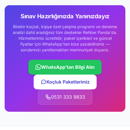
Sınav Hazırlığınızda Yanınızdayız
Birebir koçluk, kişiye özel çalışma programı ve deneme
analizi dahil aradığınız tüm destekler Rehber Panda'da.
Hizmetlerimiz ücretlidir; paket içerikleri ve güncel
fiyatlar için WhatsApp'tan bize yazabilirsiniz —
sorularınızı yanıtlamaktan memnuniyet duyarız.
WhatsApp'tan Bilgi Alın
Koçluk Paketlerimiz
0531 333 9833