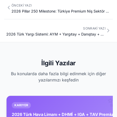
ÖNCEKI YAZI
2026 Pillar 250 Milestone: Türkiye Premium Niş Sektör 30+ Mega Kariyer Pusulası Final Meta-Pillar Stratejik Karar Rehberi
SONRAKI YAZI
2026 Türk Yargı Sistemi: AYM + Yargıtay + Danıştay + Sayıştay + HSK + Adalet Akademisi + İstinaf + Asliye + Hâkim + Savcı Komple Kariyer Rehberi
İlgili Yazılar
Bu konularda daha fazla bilgi edinmek için diğer
yazılarımızı keşfedin
KARIYER
2026 Türk Hava Limanı + DHMİ + IGA + TAV Premium