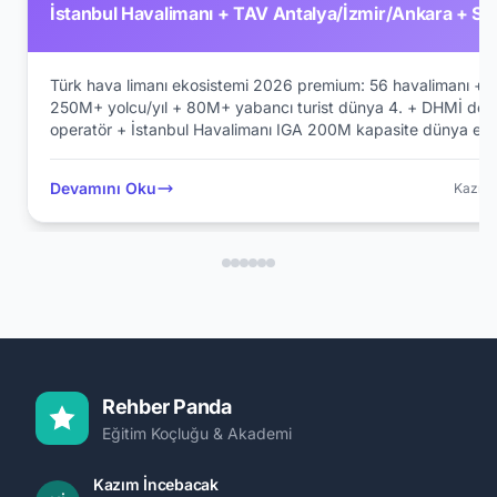
İstanbul Havalimanı + TAV Antalya/İzmir/Ankara + Sa
Gökçen + Fraport Komple Kariyer Rehberi
Türk hava limanı ekosistemi 2026 premium: 56 havalimanı +
250M+ yolcu/yıl + 80M+ yabancı turist dünya 4. + DHMİ dev
operatör + İstanbul Havalimanı IGA 200M kapasite dünya en
+ TAV Holding Aéroports de Paris ortaklı
(Antalya+İzmir+Ankara+Bodrum+Tunus+Gürcistan+Letonya+
Devamını Oku
Kazım 
+ Sabiha Gökçen Limak + Antalya Fraport. Junior 130K → CE
15M aylık. Pillar 234+243+251 entegre.
Rehber Panda
Eğitim Koçluğu & Akademi
Kazım İncebacak