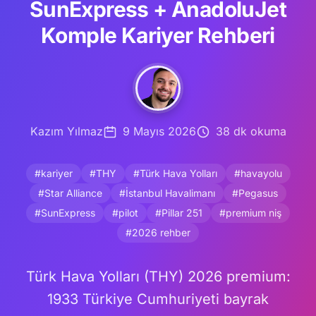
SunExpress + AnadoluJet
Komple Kariyer Rehberi
Kazım Yılmaz
9 Mayıs 2026
38 dk okuma
#kariyer
#THY
#Türk Hava Yolları
#havayolu
#Star Alliance
#İstanbul Havalimanı
#Pegasus
#SunExpress
#pilot
#Pillar 251
#premium niş
#2026 rehber
Türk Hava Yolları (THY) 2026 premium:
1933 Türkiye Cumhuriyeti bayrak