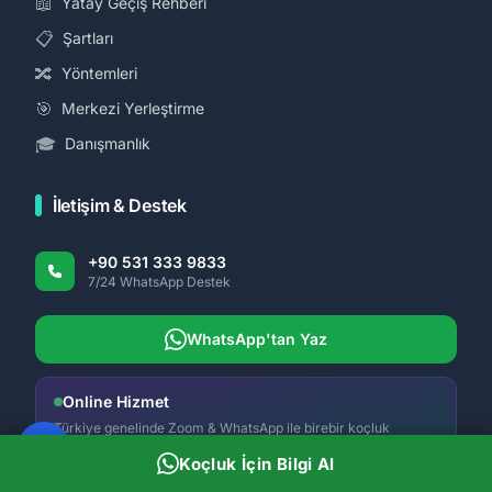
📖
Yatay Geçiş Rehberi
📋
Şartları
🔀
Yöntemleri
🎯
Merkezi Yerleştirme
🎓
Danışmanlık
İletişim & Destek
+90 531 333 9833
7/24 WhatsApp Destek
WhatsApp'tan Yaz
Online Hizmet
Türkiye genelinde Zoom & WhatsApp ile birebir koçluk
Koçluk İçin Bilgi Al
Rehber Panda