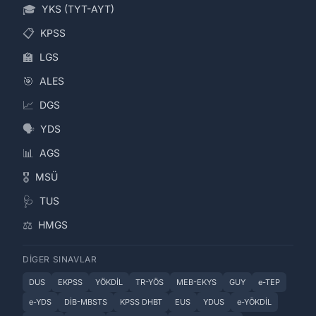
🎓
YKS (TYT-AYT)
📋
KPSS
🏫
LGS
🎯
ALES
📈
DGS
🗣️
YDS
📊
AGS
🎖️
MSÜ
🩺
TUS
⚖️
HMGS
DIGER SINAVLAR
DUS
EKPSS
YÖKDİL
TR-YÖS
MEB-EKYS
GUY
e-TEP
e-YDS
DİB-MBSTS
KPSS DHBT
EUS
YDUS
e-YÖKDİL