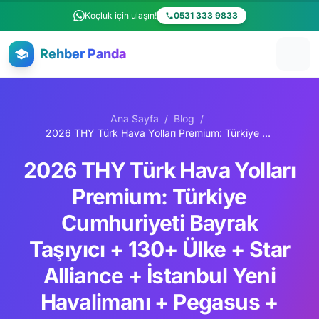
Ana içeriğe atla
Koçluk için ulaşın!
0531 333 9833
Rehber Panda
Ana Sayfa
/
Blog
/
2026 THY Türk Hava Yolları Premium: Türkiye Cumhuriyeti Bayrak Taşıyıcı + 130+ Ülke + Star Alliance + İstanbul Yeni Havalimanı + Pegasus + SunExpress + AnadoluJet Komple Kariyer Rehberi
2026 THY Türk Hava Yolları
Premium: Türkiye
Cumhuriyeti Bayrak
Taşıyıcı + 130+ Ülke + Star
Alliance + İstanbul Yeni
Havalimanı + Pegasus +