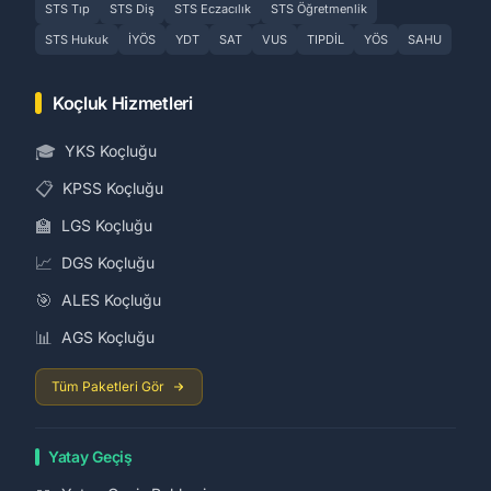
STS Tıp
STS Diş
STS Eczacılık
STS Öğretmenlik
STS Hukuk
İYÖS
YDT
SAT
VUS
TIPDİL
YÖS
SAHU
Koçluk Hizmetleri
🎓
YKS Koçluğu
📋
KPSS Koçluğu
🏫
LGS Koçluğu
📈
DGS Koçluğu
🎯
ALES Koçluğu
📊
AGS Koçluğu
Tüm Paketleri Gör
Yatay Geçiş