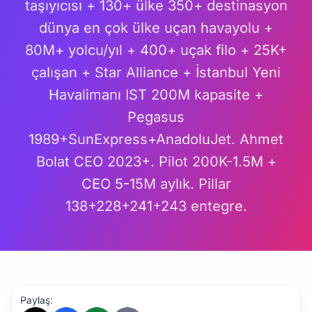
taşıyıcısı + 130+ ülke 350+ destinasyon
dünya en çok ülke uçan havayolu +
80M+ yolcu/yıl + 400+ uçak filo + 25K+
çalışan + Star Alliance + İstanbul Yeni
Havalimanı IST 200M kapasite +
Pegasus
1989+SunExpress+AnadoluJet. Ahmet
Bolat CEO 2023+. Pilot 200K-1.5M +
CEO 5-15M aylık. Pillar
138+228+241+243 entegre.
Paylaş: