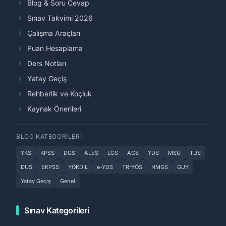
Blog & Soru Cevap
Sınav Takvimi 2026
Çalışma Araçları
Puan Hesaplama
Ders Notları
Yatay Geçiş
Rehberlik ve Koçluk
Kaynak Önerileri
BLOG KATEGORILERI
YKS
KPSS
DGS
ALES
LGS
AGS
YDS
MSÜ
TUS
DUS
EKPSS
YÖKDİL
e-YDS
TR-YÖS
HMGS
GUY
Yatay Geçiş
Genel
Sınav Kategorileri