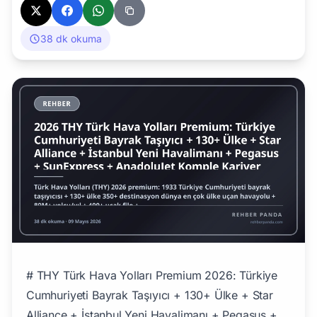
38 dk okuma
# THY Türk Hava Yolları Premium 2026: Türkiye Cumhuriyeti Bayrak Taşıyıcı + 130+ Ülke + Star Alliance + İstanbul Yeni Havalimanı + Pegasus + SunExpress + AnadoluJet Komple Kariyer Rehberi Türk Hava Yolları (THY) 2026'da **Türkiye Cumhuriyeti bayrak taşıyıcısı 1933** + **130+ ülke 350+ destinasyon — dünya'nın en çok ülke uçan havayolu** + **80+ Milyon yolcu/yıl** + **400+ uçak filo** + **25.000+ çalışan** + **Star Alliance üye 1997+** + **İstanbul Yeni Havalimanı IST 200M yolcu kapasitesi premium hub** premium niş. Pillar 138 (Pilot) + Pillar 228 (TSK Generals) + Pillar 234 (Mimari İstanbul Yeni Havalimanı) + Pillar 241 (Havacılık+Uzay) + Pillar 243 (Lojistik+Kargo THY Kargo) tamamlayıcı, **THY + Türk havayolu sektörü premium ekosistem** detayını veriyor. ## Türk Havayolu Sektörü 2026 ### Sektör Boyutu - **Yıllık yolcu sayısı:** ~250 Milyon (Türkiye toplam, iç + dış hat) - **Türk havayolu çalışan toplam:** ~120.000-150.000 (THY+Pegasus+SunExpress+AnadoluJet+yan operatörler+havacılık ekipleri) - **Türk havalimanları aktif:** 56 (devlet+özel) - **İstanbul Yeni Havalimanı IST:** 200 Milyon yolcu kapasitesi (dünya en büyük havalimanı kapasitesi) - **Türkiye dünya 4. en çok yabancı turist çeken ülke** (60M+ turist 2024+) ## Türk Hava Yolları (THY) — Premium #1 ### THY Detayı - **Kuruluş:** 20 Mayıs 1933 (Devlet Hava Yolları İşletmesi → 1956 THY → 1990 THY AŞ özelleştirilme başladı → 2024+ Türkiye Varlık Fonu %49.12) - **Konum:** İstanbul (eski Atatürk Havalimanı + 2018+ Yeni Havalimanı IST) - **Aktif CEO:** Ahmet Bolat (2023+, eski THY Genel Müdürü Yardımcısı) - **Eski CEO'lar:** Bilal Ekşi (2022-2023) + Mehmet İlker Aycı (2015-2022, premium global pozisyon mimari) - **Çalışan:** 25.000+ (Türkiye en büyük havayolu) - **Yıllık yolcu:** 80M+ (2024) - **Yıllık ciro:** $20+ Milyar USD (2024) - **Halka açık:** Borsa İstanbul (THYAO) ### THY Filo + Destinasyon - **Toplam uçak:** 400+ (2024 itibarıyla) - **Wide-body (uzun menzil):** A330 + A350 + B787 Dreamliner + B777 - **Narrow-body (orta menzil):** A320 family + B737 family - **Premium uzun menzil:** A350-900 + A350-1000 + B787-9 (40+ adet, dünya premium kabin uzun menzil pazarı) - **Destinasyon:** 350+ şehir, 130+ ülke (dünya en çok ülke uçan havayolu) - **THY Hub:** İstanbul Yeni Havalimanı IST + Sabiha Gökçen ikincil hub ### Star Alliance Üyesi (1997+) - 27 üyeli premium global havayolu birliği (Lufthansa + United + Singapore + Air Canada + ANA + Asiana + ...) - Premium Frequent Flyer (THY Miles&Smiles) ### THY Kargo Premium (Pillar 243 entegre) - **Dünya 7-8. büyük kargo havayolu** (IATA sıralamasına göre 2024) - **Yıllık kargo:** 1M+ ton - **Filo:** 25+ kargo uçağı (A330F + 777F + diğer) - **Premium hub:** İstanbul Yeni Havalimanı + Liege Belçika + Maastricht Hollanda ### THY İştirakler + Yan Şirketler - **AnadoluJet** (THY ucuz birimi, 2008+ → 2022+ ayrı marka) - **THY Teknik AŞ** — havacılık bakım onarım (MRO) Türkiye+küresel - **THY Opet Yakıt Hizmetleri** - **Sun Express** (THY %50 + Lufthansa %50 ortaklık) — Türk-Alman havayolu ### Tarihi Premium Türk THY Yöneticileri - **Mehmet İlker Aycı** (1971-) — THY Genel Müdürü 2015-2022, premium global pozisyon mimari, **THY dünya en çok ülke uçan havayolu pozisyon**, eski TÜSİAD + Türkiye Cumhuriyeti Cumhurbaşkanlığı Yatırım Ofisi başkanı - **Bilal Ekşi** (1969-) — THY Genel Müdürü 2022-2023, eski Sivil Havacılık Genel Müdürü - **Ahmet Bolat** — THY Genel Müdürü 2023+ (mevcut) ## Pegasus Hava Yolları — Türkiye İkinci Premium ### Pegasus Detayı - **Kuruluş:** 1989 (Aer Lingus + Net Holding ortaklığı) → 2005 ESAS Holding satın alma (Sabancı ailesi pre-ESAS Holdings, Pillar 232) - **Aktif CEO:** Güliz Öztürk (2024+) - **Çalışan:** 8.000+ - **Yıllık yolcu:** 35M+ (Türkiye 2.) - **Filo:** 100+ uçak (A320neo family premium) - **Premium:** Düşük maliyet + Avrupa+MENA+CIS pazar - **Hub:** İstanbul Sabiha Gökçen (premium Asia yakası) - **Halka açık:** Borsa İstanbul (PGSUS) ## SunExpress Hava Yolları — Türk-Alman Ortak ### SunExpress - **Kuruluş:** 1989 (THY %50 + Lufthansa %50) - **Çalışan:** 4.500+ - **Hub:** Antalya + İzmir + Ankara - **Premium:** Türkiye-Almanya gurbetçi pazarı + tatil destinasyon ## AnadoluJet — THY Ucuz Birim ### AnadoluJet - **Kuruluş:** 2008 (THY ucuz birimi) → 2022 ayrı marka - **Hub:** Ankara Esenboğa + İstanbul Sabiha Gökçen - **Premium:** Türkiye iç hat + Avrupa kısa menzil ## İstanbul Yeni Havalimanı IST — Dünya En Büyük Kapasiteli ### İstanbul Havalimanı (IST) Detayı - **Açılış:** 2018 Ekim - **Konum:** İstanbul Arnavutköy - **Yıllık kapasite:** 200 Milyon yolcu (faz 1+2+3+4 tamamlandığında, dünya en büyük havalimanı kapasitesi) - **Aktif yolcu:** 80M+ (2024, faz 1+2 aktif) - **Operatör:** İGA (İstanbul Grand Airport, Cengiz+Mapa+Limak+Kolin+Kalyon konsorsiyum 25 yıl işletme, Pillar 234 entegre) - **Premium:** THY ana hub + dünya'nın en çok ülke uçan hub'ı - **Tasarım:** Pininfarina (İtalya) + Scott Brownrigg (UK) + Haptic + Grimshaw + Nordic Office of Architecture - **Yatırım:** $11B+ USD (Türkiye Cumhuriyeti tarihi en büyük havalimanı yatırımı) ## SHGM — Türk Sivil Havacılık Genel Müdürlüğü ### SHGM Detayı - **Kuruluş:** 1954 (eski Türkiye Sivil Havacılık Otoritesi → 2005 SHGM) - **Aktif Genel Müdürü:** Kemal Yüksek (2024+) - **Premium işlev:** Türk sivil havacılık düzenleyici otorite + lisans + sertifikasyon + güvenlik - **Çalışan:** 1.500+ ## Türk Havayolu Pilot Pipeline (Pillar 138 entegre) ### Sivil Pilot Pipeline 1. **PPL (Private Pilot License)** — Türk Sivil Havacılık 50 saat uçuş 2. **CPL (Commercial Pilot License)** — 250 saat uçuş + ATR 3. **ATPL (Airline Transport Pilot License)** — 1.500 saat uçuş + tip rating 4. **THY Pilot Akademisi (1968+)** — premium #1 Türk pilot eğitim ### Askeri Pilot → Sivil Geçiş - Türk Hava Harp Okulu (Pillar 228) → 8 yıl mecburi hizmet → emekli sonrası THY/Pegasus premium kıdemli pozisyon ### Türk Pilot Maaş Bandı 2026 - **THY First Officer (Co-Pilot) Junior:** 250-450K TL/ay - **THY First Officer Senior:** 500-800K TL/ay - **THY Captain Junior (kısa menzil):** 800K-1.2M TL/ay - **THY Captain Senior (uzun menzil A330/A350/B777):** 1.5-3M TL/ay - **THY Captain Premium (A350 long-haul, Pillar 138):** 2-3M TL/ay + premium uçuş ödenekleri ## Premium Türk THY + Havayolu Yöneticileri ### Aktif Premium (2026) - **Ahmet Bolat** — THY CEO + Genel Müdürü 2023+ - **Güliz Öztürk** — Pegasus CEO 2024+ (eski COO) - **Kemal Yüksek** — SHGM Genel Müdürü 2024+ - **Bilal Ekşi** — eski THY Genel Müdürü 2022-2023, eski SHGM - **Mehmet İlker Aycı** — eski THY 2015-2022 + premium global pozisyon mimari + eski Cumhurbaşkanlığı Yatırım Ofisi Başkanı ### Tarihi Premium Türk Havacılık - **Vecihi Hürkuş** (1896-1969) — Türk havacılık öncü pioneer (Hürkuş eğitim uçağı ismi onun adına, Pillar 241) - **Sabiha Gökçen** (1913-2001) — Türkiye'nin ilk kadın savaş pilotu, Atatürk'ün manevi kızı (Sabiha Gökçen Havalimanı ismi) - **Mustafa Kemal Atatürk** — 1933 THY kuruluşu vizyonu ## Premium Türk Üniversiteler — Havayolu Pipeline ### Lisans Premium - **Türk Hava Harp Okulu** — Askeri pilot pipeline (Pillar 228) - **THY Pilot Akademisi** — Sivil pilot premium #1 - **İstanbul Teknik Üniversitesi (İTÜ) Uçak Mühendisliği** (Pillar 241) - **ODTÜ Havacılık ve Uzay Mühendisliği** - **Anadolu Üniversitesi Sivil Havacılık + Pilot Eğitim** (Eskişehir, premium akademik) - **Beykent + Anadolu Hava Bilimleri** - **Türk Hava Kurumu Üniversitesi** ### Yurt Dışı Premium - **Embry-Riddle Aeronautical University (ABD)** — premium pilot ABD #1 - **University of North Dakota Aerospace** — premium ABD - **Royal Aeronautical Society (UK)** - **Toulouse Aerospace (Fransa)** — Airbus premium - **Cranfield University (UK)** — havacılık mühendisliği premium ## Havayolu Yol Haritası ### Adım 1: Lisans + Pilot Eğitim (Yıl 1-5, Yaş 18-23) - THY Pilot Akademisi 4 yıl + ATPL eğitim - Anadolu Üniv Sivil Havacılık 4 yıl - Türk Hava Harp Okulu 4 yıl + askeri pilot 1.5 yıl ### Adım 2: İlk Uçuş Pratik (Yıl 5-10, Yaş 23-28) - THY First Officer junior 250-450K TL/ay - 1.500-3.000 saat uçuş (Captain için pre-requisite) ### Adım 3: Captain Geçiş (Yıl 10-15, Yaş 28-33) - THY Captain junior 800K-1.2M TL/ay - Tip rating uzun menzil A330/A350/B777 ### Adım 4: Senior Captain + Pilot Eğitmen (Yıl 15-25, Yaş 33-43) - 1.5-3M TL/ay - Eğitmen Pilot premium pozisyon ### Adım 5: Yönetici + Direktör (Yıl 25+, Yaş 43+) - Filo Müdürü + Operasyon Direktörü 2-5M TL/ay - THY Genel Müdür Yardımcısı 3-8M TL/ay ### Adım 6: CEO Premium (Yıl 30+, Yaş 50+) - 5-15M TL/ay (Ahmet Bolat THY pattern) ## Havayolu Maaş Bandı 2026 | Pozisyon | THY Premium | Yurt Dışı Premium | |----------|---------------|---------------------| | First Officer Junior | 250-450K TL/ay | $80-130K USD/yıl | | First Officer Senior | 500-800K TL/ay | $130-200K USD/yıl | | Captain Junior | 800K-1.2M TL/ay | $200-300K USD/yıl | | Captain Senior (uzun menzil) | 1.5-3M TL/ay | $300-500K USD/yıl | | Eğitmen Pilot | 2-4M TL/ay | $400-700K USD/yıl | | Filo Müdürü | 2-5M TL/ay | $500K-$1M USD/yıl | | THY GMY | 3-8M TL/ay | $800K-$1.5M USD/yıl | | THY CEO (Ahmet Bolat pattern) | 5-15M TL/ay + bonus | $1-3M USD/yıl | | Premium Global (Mehmet İlker Aycı pattern) | $3-10M USD ek pozisyon Cumhurbaşkanlığı/TÜSİAD | — | ## Pillar 138 Pilot + Pillar 228 TSK Generals + Pillar 234 Mimari + Pillar 241 Havacılık+Uzay + Pillar 243 Lojistik+Kargo → THY Cross-Functional | Geçiş | Örnek | |-------|-------| | Askeri Pilot (Pillar 138+228) → THY Sivil | Türk Hava Harp Okulu mezunu emekli sonrası THY kıdemli kaptan | | Mimari (Pillar 234) → İstanbul Yeni Havalimanı | İGA Cengiz+Mapa+Limak konsorsiyum 25 yıl işletme | | Havacılık+Uzay (Pillar 241) → THY Operasyon | TUSAŞ KAAN/Hürjet/GÖKBEY havacılık AR-GE entegrasyonu | | Lojistik+Kargo (Pillar 243) → THY Kargo | THY Kargo dünya 7-8. büyük kargo havayolu | | Diplomat (Pillar 226) → Cumhurbaşkanlığı Yatırım Ofisi | Mehmet İlker Aycı eski THY → Yatırım Ofisi Başkanı premium | ## SSS **S: Türk Hava Yolları (THY) ne kada