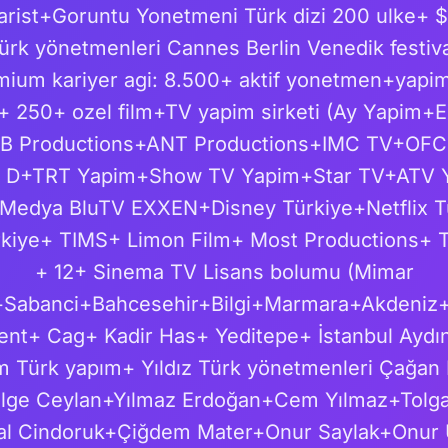
ist+Goruntu Yonetmeni Türk dizi 200 ulke+ $6
Türk yönetmenleri Cannes Berlin Venedik festiva
emium kariyer agi: 8.500+ aktif yonetmen+yapi
+ 250+ ozel film+TV yapim sirketi (Ay Yapim+
 Productions+ANT Productions+IMC TV+OFC
 D+TRT Yapim+Show TV Yapim+Star TV+ATV
 Medya BluTV EXXEN+Disney Türkiye+Netflix 
rkiye+ TIMS+ Limon Film+ Most Productions+ 
+ 12+ Sinema TV Lisans bolumu (Mimar
+Sabanci+Bahcesehir+Bilgi+Marmara+Akdeniz+ 
nt+ Cag+ Kadir Has+ Yeditepe+ İstanbul Ayd
orm Türk yapım+ Yıldız Türk yönetmenleri Çağa
ilge Ceylan+Yılmaz Erdoğan+Cem Yılmaz+Tolga
l Cindoruk+Çiğdem Mater+Onur Saylak+Onur