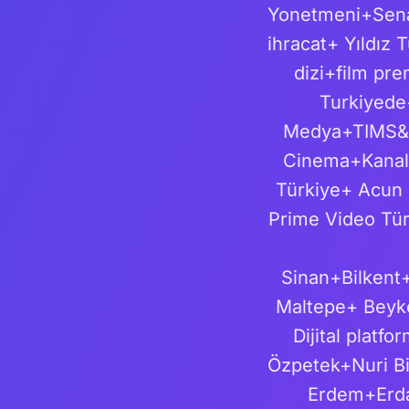
Yonetmeni+Senar
ihracat+ Yıldız 
dizi+film pr
Turkiyede
Medya+TIMS&B
Cinema+Kanal
Türkiye+ Acun
Prime Video Tü
Sinan+Bilkent
Maltepe+ Beyke
Dijital platf
Özpetek+Nuri B
Erdem+Erda