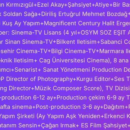
 Kırmızıgül+Ezel Akay+Şahsiyet+Atiye+Bir Ba
Soldan Sağa+Diriliş Ertuğrul Mehmet Bozdağ
Kuş Ay Yapım+Magnificent Century Halit Ergenç
ehber: Sinema-TV Lisans (4 yıl+OSYM SOZ EŞIT 
 Sinan Sinema-TV+Bilkent Iletisim+Sabanci C
sehir Cinema-TV+Bilgi Cinema-TV+Marmara Il
knik Iletisim+ Cag Üniversitesi Cinema), 8 ana 
mcı+Senarist+ Sanat Yönetmeni Production D
P Director of Photography+Kurgu Editor+Ses T
ng Director+Müzik Composer Score), TV Dizi
-production 6-12 ay+Production çekim 6-9 ay T
afta sinema+Post-production 3-6 ay+Dağıtım+P
apım Şirketi (Ay Yapım Aşk Yeniden+Erkenci 
tanım Sensin+Çağan Irmak+ ES Film Şahsiye