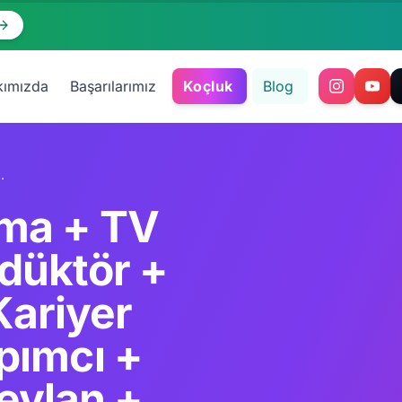
kımızda
Başarılarımız
Koçluk
Blog
lge Ceylan + Ferzan Özpetek + Cannes + Berlin + Venedik + Türk Dizileri 200 Ülke + $600M İhracat
ema + TV
odüktör +
ariyer
pımcı +
eylan +