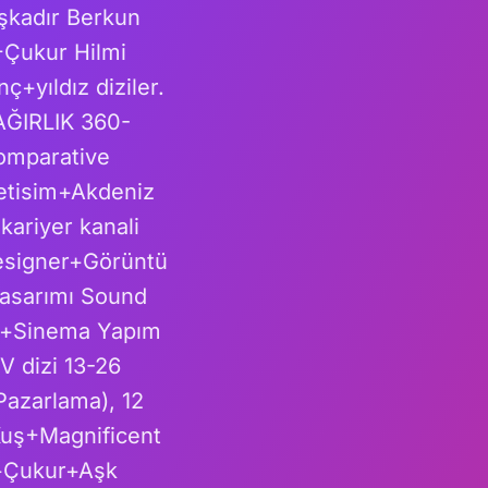
şkadır Berkun
+Çukur Hilmi
+yıldız diziler.
AĞIRLIK 360-
omparative
etisim+Akdeniz
kariyer kanali
esigner+Görüntü
asarımı Sound
si+Sinema Yapım
V dizi 13-26
azarlama), 12
Kuş+Magnificent
t+Çukur+Aşk