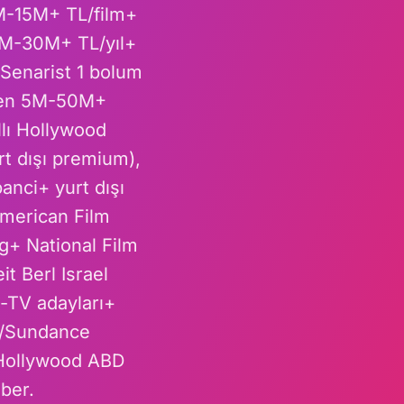
M-15M+ TL/film+
5M-30M+ TL/yıl+
enarist 1 bolum
men 5M-50M+
lı Hollywood
t dışı premium),
nci+ yurt dışı
merican Film
+ National Film
t Berl Israel
-TV adayları+
s/Sundance
 Hollywood ABD
hber.