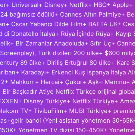
ner+ Universal+ Disney+ Netflix+ HBO+ Apple
24 bağımsız ödüllü+ Cannes Altın Palmiye+ Berl
lan+ Oscar Yabancı Dilde Film+ BAFTA UK+ Ce
 di Donatello İtalya+ Rüya İçinde Rüya+ Kayıp 
elik+ Bir Zamanlar Anadoluda+ Sıfır Üç+ Cann
Screenplay), Türk dizileri 200 ülke+ $600 milyon
entury 89 ülke+ Diriliş Ertuğrul 80 ülke+ Kara S
riban+ Karadayı+ Erkenci Kuş İspanya İtalya A
ı 2+ Mahkum+ Hercai+ Çukur+ Aşk-ı Memnu+ 
ir Başkadır Atiye Netflix Türkçe orijinal global)
EXXEN+ Disney Türkiye+ Netflix Türkiye+ Ama
elekom TV+ TivibuFilm+ MUBI Türkiye+ premiu
aas+gelir bandi (Yeni asistan yönetmen 30-65
-150K+ Yönetmen TV dizisi 150-450K+ Yönetm