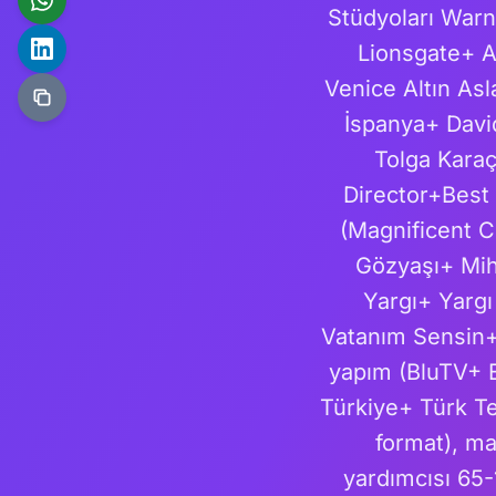
Stüdyoları War
Lionsgate+ A
Venice Altın As
İspanya+ David
Tolga Karaç
Director+Best 
(Magnificent C
Gözyaşı+ Mih
Yargı+ Yarg
Vatanım Sensin+ B
yapım (BluTV+ 
Türkiye+ Türk T
format), m
yardımcısı 65