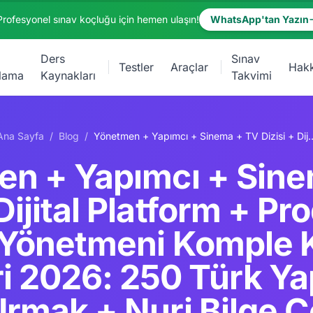
Profesyonel sınav koçluğu için hemen ulaşın!
WhatsApp'tan Yazın
Ders
Sınav
Testler
Araçlar
Hak
lama
Kaynakları
Takvimi
Ana Sayfa
/
Blog
/
Yönetmen + Yapımcı + Sinema + TV Dizisi + Dijital Platform + Prodüktör + Sanat Yönetmeni Komple Kariyer Rehberi 2026: 250 Türk Yapımcı + Çağan Irmak + Nuri Bi
n + Yapımcı + Sin
 Dijital Platform + Pr
 Yönetmeni Komple K
i 2026: 250 Türk Ya
Irmak + Nuri Bilge C