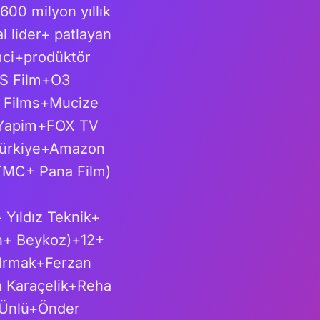
00 milyon yıllık
l lider+ patlayan
mci+prodüktör
ES Film+O3
 Films+Mucize
 Yapim+FOX TV
Türkiye+Amazon
TMC+ Pana Film)
Yıldız Teknik+
ın+ Beykoz)+12+
n Irmak+Ferzan
 Karaçelik+Reha
 Ünlü+Önder