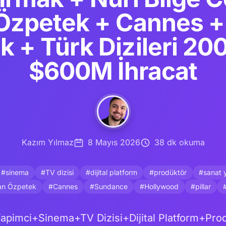
Özpetek + Cannes + 
 + Türk Dizileri 20
$600M İhracat
Kazım Yılmaz
8 Mayıs 2026
38 dk okuma
#sinema
#TV dizisi
#dijital platform
#prodüktör
#sanat 
an Özpetek
#Cannes
#Sundance
#Hollywood
#pillar
pimci+Sinema+TV Dizisi+Dijital Platform+Pro