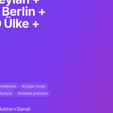
Berlin +
0 Ülke +
yönetmeni
#Çağan Irmak
#kariyer
#sinema premium
dukter+Sanat