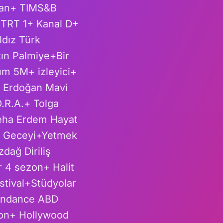
sman+ TIMS&B
TRT 1+ Kanal D+
dız Türk
tın Palmiye+Bir
m 5M+ izleyici+
z Erdoğan Mavi
.R.A.+ Tolga
eha Erdem Hayat
ın Geceyi+Yetmek
ağ Diriliş
 4 sezon+ Halit
stival+Stüdyolar
Sundance ABD
ion+ Hollywood