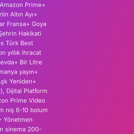
+ Amazon Prime+
in Altın Ayı+
sar Fransa+ Goya
Şehrin Hakikati
es Türk Best
 yıllık ihracat
evda+ Bir Litre
lmanya yayın+
Aşk Yeniden+
, Dijital Platform
zon Prime Video
m niş 6-10 bolum
K+ Yönetmen
en sinema 200-