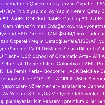
ldız yönetmen Çağan Irmak/Ferzan Özpetek 1.5
M+/ay+ Yıldız yapımcı Ay Yapım Kerem Çatay 
i 80-280K+ DOP 100-380K+ Casting 80-220K+ S
+ Cem Yılmaz/Yılmaz Erdoğan oyuncu+yönet
llywood ABD Director $1M-$50M/film+ Türk asıl
zan Özpetek/Yeşim Ustaoğlu+Yale/USC/AFI yur
yer (Sinema-TV PhD+Mimar Sinan+Bilkent+Saba
 Tisch+ USC School of Cinematic Arts+ AFI A
A School of Theater Film+ Columbia+ FAMU Prag
+ La Fémis Paris+ Bocconi+ KASK Belçika+ Bei
 schools). Lise SOZ EŞIT AĞIRLIK 360+ Sinema
da yapımcılar+ yönetmenler+ asistanlar+ Canne
+ Ay Yapım/ES Film/O3 Medya hedefleyenler+
şi planlayanlar için kapsamlı premium pillar re