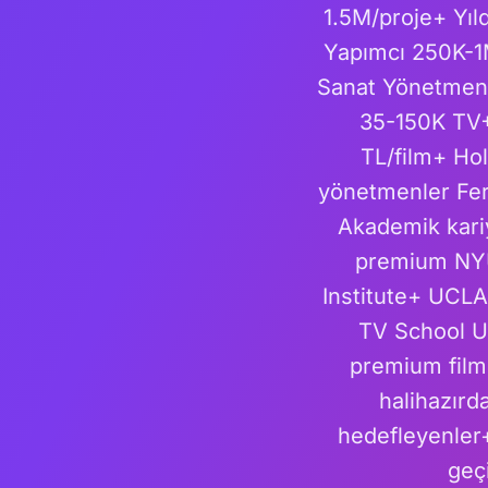
1.5M/proje+ Yı
Yapımcı 250K-1
Sanat Yönetmen
35-150K TV
TL/film+ Ho
yönetmenler Fer
Akademik kari
premium NYU
Institute+ UCL
TV School UK
premium film
halihazır
hedefleyenler
geçi