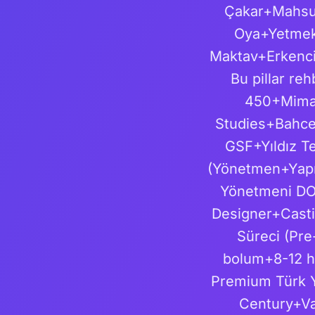
Çakar+Mahsun
Oya+Yetmek 
Maktav+Erkenci 
Bu pillar r
450+Mimar
Studies+Bahce
GSF+Yıldız Te
(Yönetmen+Yapı
Yönetmeni DO
Designer+Casti
Süreci (Pre
bolum+8-12 h
Premium Türk Y
Century+Va