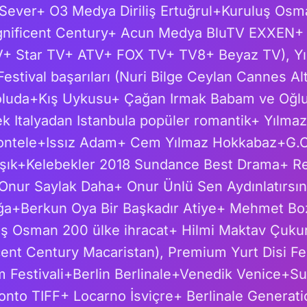
 Sever+ O3 Medya Diriliş Ertuğrul+Kuruluş O
gnificent Century+ Acun Medya BluTV EXXEN+ 
+ Star TV+ ATV+ FOX TV+ TV8+ Beyaz TV), Yıl
stival başarıları (Nuri Bilge Ceylan Cannes Al
luda+Kış Uykusu+ Çağan Irmak Babam ve Oğlu
k Italyadan Istanbula popüler romantik+ Yılma
ntele+Issız Adam+ Cem Yılmaz Hokkabaz+G.O
aşık+Kelebekler 2018 Sundance Best Drama+ R
Onur Saylak Daha+ Onur Ünlü Sen Aydınlatırs
ğa+Berkun Oya Bir Başkadır Atiye+ Mehmet Bozd
uş Osman 200 ülke ihracat+ Hilmi Maktav Çukur
ent Century Macaristan), Premium Yurt Disi Fe
m Festivali+Berlin Berlinale+Venedik Venice+
onto TIFF+ Locarno İsviçre+ Berlinale Generat