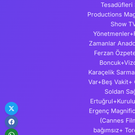
Tesadüfleri
Productions Ma
Show TV
Yönetmenler+Fe
Zamanlar Anado
Ferzan Özpete
Boncuk+Vizo
Karaçelik Sarm
Var+Beş Vakit+ 
Soldan Sa
Ertuğrul+Kurul
Ergenç Magnific
(Cannes Fil
bağımsız+ Tor