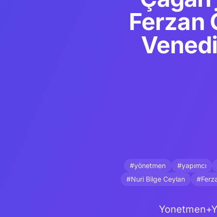
Ferzan 
Venedik
#yönetmen
#yapımcı
#Nuri Bilge Ceylan
#Ferz
Yonetmen+Ya