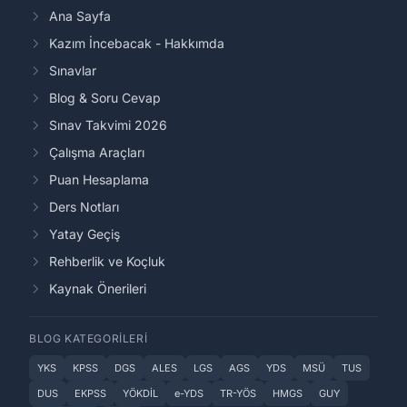
Ana Sayfa
Kazım İncebacak - Hakkımda
Sınavlar
Blog & Soru Cevap
Sınav Takvimi 2026
Çalışma Araçları
Puan Hesaplama
Ders Notları
Yatay Geçiş
Rehberlik ve Koçluk
Kaynak Önerileri
BLOG KATEGORILERI
YKS
KPSS
DGS
ALES
LGS
AGS
YDS
MSÜ
TUS
DUS
EKPSS
YÖKDİL
e-YDS
TR-YÖS
HMGS
GUY