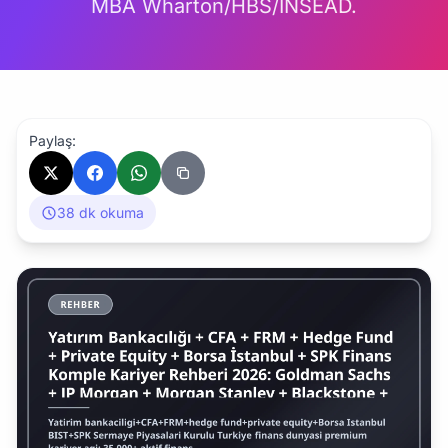
MBA Wharton/HBS/INSEAD.
Paylaş:
38 dk okuma