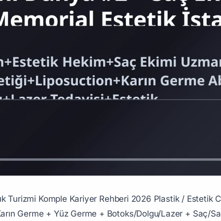
manı (Premium Dünya #1 Türkiye) **Premium Türk dünya markası:** - FUE (Follicular Unit Extraction) - DHI (Direct Hair Implantation) - Sapphire FUE - Yıllık 750.000 yabancı hasta **Premium klinikler:** - **Hair of Istanbul** - **Asmed Saç Ekimi** (25 yıl) - **Cosmedica** - **Smile Hair Clinic** - **Vera Clinic** - **DHI Türkiye** - **Maslak Cerrahi Park** **Maaş:** - Saç Ekim Junior: 220-450K TL/ay - Saç Ekimi Senior Premium: 380K-1.5M+ TL/ay - **Saç Ekimi Marka Sahibi (Hair of Istanbul, Smile Hair):** 10M-100M+ TL/yıl ### 4. Acıbadem/Memorial Premium Hastane Plastik **Premium hastaneler:** - **Acıbadem International Estetik** - **Memorial Bahçelievler Estetik** - **Liv Hospital Estetik** - **Anadolu Sağlık (Hopkins ortaklı)** **Maaş:** - Plastik Junior premium hastane: 280-450K TL/ay - Plastik Senior premium: 450K-1M TL/ay - Estetik Direktör: 850K-2M TL/ay ### 5. Bağımsız Plastik Klinik Sahibi (Premium İstanbul) **Premium İstanbul bölgeleri:** - Beşiktaş + Şişli + Kadıköy - Ataşehir + Maltepe - Bağdat Caddesi - Acıbadem (Üsküdar) **Maaş + kâr:** - Yeni klinik: 380-850K TL/ay - **Premium İstanbul (Estetik İstanbul modeli):** 5M-50M+ TL/yıl ### 6. Akademik Plastik Cerrahi Hocası **Hacettepe + İstanbul Üni Plastik PhD:** - Asistan: 130-220K TL/ay - Profesör: 200-450K TL/ay - Akademik + premium klinik kombinasyonu: 650K-2M TL/ay ### 7. Cilt Estetik Dermatolog **Yan dal premium:** - Lazer + IPL + RF - Mezoterapi + PRP - Acne + Cilt yenileme **Maaş:** 280-650K TL/ay ### 8. Estetik Diş + Bariatrik Estetik (Pillar 192 + 206 Entegre) **Hollywood Smile + Body Contouring:** - Pillar 192 estetik diş - Pillar 206 bariatrik sonrası estetik **Maaş:** 380K-1.5M TL/ay (premium kombinasyon) ## C. 12 Premium Niş ### 1. Burun Estetiği Rinoplasti (Premium #1 Dünya) **Türkiye dünya rinoplasti destinasyon:** - Yıllık 250.000+ rinoplasti - Premium fiyat $3.000-$8.000 (Avrupa $10K-$20K) **Maaş:** 380K-1.5M TL/ay (premium) **Yıldız rinoplasti uzmanı:** 1.5M-10M TL/yıl ### 2. Meme Estetiği (Augmentation/Reduction/Lift) **Premium niş:** - Augmentation (büyütme — implant) - Reduction (küçültme) - Lift (askılama) **Maaş:** 380K-1.5M TL/ay ### 3. Liposuction (Yağ Aldırma) **Premium niche:** - VASER + Power-Assisted - 360° Liposuction **Maaş:** 280-650K TL/ay ### 4. Karın Germe (Abdominoplasti) **Premium niche:** - Tam Abdominoplasti - Mini Abdominoplasti - Lipo-abdominoplasti **Maaş:** 380-850K TL/ay ### 5. Yüz Germe (Facelift) **Premium niche:** - Standart Facelift - Mini Facelift - Endoskopik Facelift - Deep Plane **Maaş:** 380K-1.2M TL/ay (premium) ### 6. Göz Estetiği (Blefaroplasti) **Premium niş:** - Üst kapak - Alt kapak - Maaş: 280-650K TL/ay ### 7. Saç Ekimi FUE/DHI/Sapphire (Premium Dünya #1 Türkiye) **Detay yukarıda** ### 8. Sakal / Kaş / Bıyık Ekimi **Premium niş:** - Erkek estetik trend - Maaş: 220-650K TL/ay ### 9. Botoks / Dolgu / Lazer (Estetik Hekim) **Premium standart:** - Botoks: ₺3K-₺10K/seans - Dolgu: ₺6K-₺25K/syringe - Maaş: 280-650K TL/ay ### 10. Estetik Cerrahi Mühendisliği (Genç) **Premium yeni:** - AI + 3D modeling - Pillar 202 entegre ### 11. Bariatrik Sonrası Estetik (Body Contouring) **Pillar 206 entegre:** - Vücut germe (kol + bacak) - Mommy Makeover **Maaş:** 380K-1.5M TL/ay ### 12. Mommy Makeover Premium **Premium kombinasyon:** - Karın Germe + Liposuction + Meme - 4-6 saat tek operasyon - Premium $$$ paket **Maaş:** 380K-2M TL/ay (premium) ## D. Premium Türk Plastik Cerrahlar (Yıldız) ### 1. Süleyman Taş (Premium #1) - Acıbadem + Bağımsız klinik - Premium global tanınma - ISAPS ödülleri ### 2. Bülent Cihantimur (Premium Global) - Bursa merkez - Premium global brand - Türkiye'nin global plastik cerrah ünlüsü - Yıllık $$$ premium gelir ### 3. Asuman Ankaralı **Kadın plastik cerrah premium** ### 4. Ali Mezdeği **Premium İstanbul** ### 5. Mehmet Erim Erdim **Premium akademik + klinik** ### 6. Sami Yıldırım **Premium İstanbul** ### 7. Necmi Cam **Premium dünya çapında** ## E. Premium Türk Estetik Klinik