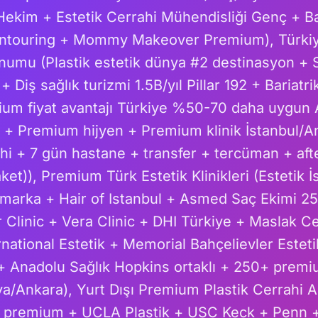
Hekim + Estetik Cerrahi Mühendisliği Genç + Ba
ontouring + Mommy Makeover Premium), Türkiye
numu (Plastik estetik dünya #2 destinasyon + 
 Diş sağlık turizmi 1.5B/yıl Pillar 192 + Bariatri
um fiyat avantajı Türkiye %50-70 daha uygun
 + Premium hijyen + Premium klinik İstanbul/A
ahi + 7 gün hastane + transfer + tercüman + a
et)), Premium Türk Estetik Klinikleri (Estetik 
 marka + Hair of Istanbul + Asmed Saç Ekimi 25
 Clinic + Vera Clinic + DHI Türkiye + Maslak C
ational Estetik + Memorial Bahçelievler Esteti
 + Anadolu Sağlık Hopkins ortaklı + 250+ premiu
ya/Ankara), Yurt Dışı Premium Plastik Cerrahi
ik premium + UCLA Plastik + USC Keck + Penn 