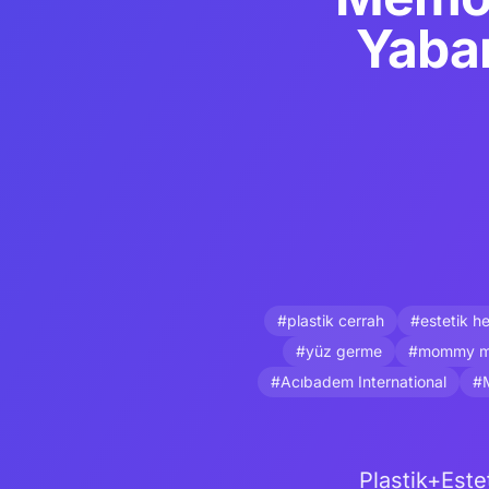
Yaban
#plastik cerrah
#estetik h
#yüz germe
#mommy m
#Acıbadem International
#M
Plastik+Est