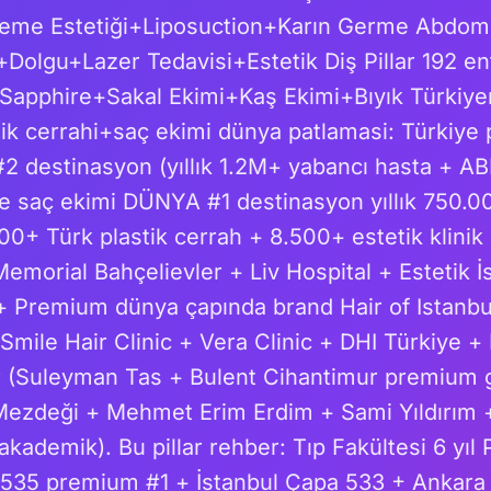
eme Estetiği+Liposuction+Karın Germe Abdom
olgu+Lazer Tedavisi+Estetik Diş Pillar 192 e
Sapphire+Sakal Ekimi+Kaş Ekimi+Bıyık Türkiyen
ik cerrahi+saç ekimi dünya patlamasi: Türkiye p
2 destinasyon (yıllık 1.2M+ yabancı hasta + AB
ye saç ekimi DÜNYA #1 destinasyon yıllık 750.0
00+ Türk plastik cerrah + 8.500+ estetik klini
Memorial Bahçelievler + Liv Hospital + Estetik
 + Premium dünya çapında brand Hair of Istanb
mile Hair Clinic + Vera Clinic + DHI Türkiye 
ar (Suleyman Tas + Bulent Cihantimur premium
i Mezdeği + Mehmet Erim Erdim + Sami Yıldırım
ademik). Bu pillar rehber: Tıp Fakültesi 6 yıl P
 535 premium #1 + İstanbul Çapa 533 + Ankar