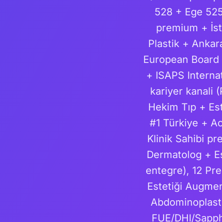
528 + Ege 525)
premium + İst
Plastik + Ankar
European Board o
+ ISAPS Internat
kariyer kanali 
Hekim Tıp + Es
#1 Türkiye + A
Klinik Sahibi p
Dermatolog + Est
entegre), 12 Pr
Estetiği Augmen
Abdominoplasti
FUE/DHI/Sapph