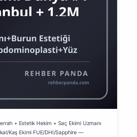
leri ### 1. Estetik İstanbul (Premium Marka Dünya) **Türkiye'nin global estetik markası:** - 250+ premium personel - Yıllık 25.000+ yabancı hasta - Yıllık ciro $50M+ ### 2. Hair of Istanbul (Saç Ekimi Premium) **Türk saç ekimi global brand:** - 100+ ülkeye yabancı hasta - Yıllık 25.000+ saç ekimi ### 3. Asmed Saç Ekimi **25 yıl deneyim:** - Premium kalite - Sapphire FUE pioneer ### 4. Cosmedica **Saç ekimi + estetik:** - Premium global tanınma ### 5. Smile Hair Clinic **Premium saç ekimi:** - Yıllık 15.000+ saç ekimi ### 6. Vera Clinic **Premium estetik + saç:** - Türk Diaspora yabancı hasta ### 7. DHI Türkiye **DHI sertifikalı premium** ### 8. Maslak Cerrahi Park **Premium İstanbul** ### Premium Hastane Estetik Bölümleri - **Acıbadem International Estetik** - **Memorial Bahçelievler Estetik** - **Liv Hospital Estetik** - **Anadolu Sağlık Hopkins (Estetik bölümü)** - **Medical Park MLPCare** ## F. Türkiye Sağlık Turizmi Dünya Lider Konumu ### Plastik Estetik Dünya #2 **Yıllık 1.2M yabancı hasta:** - ABD #1 (4M+ yıllık) - **Türkiye #2 (1.2M)** - Brezilya #3 (800K) ### Saç Ekimi Dünya #1 **Yıllık 750.000+ yabancı saç ekim:** - Türkiye %30+ dünya pazar payı - UK + Almanya + Hollanda + İskandinavya + Suudi + Dubai majör pazar ### Cerrahi Paket Fiyatları (Türkiye Premium) - **Burun Estetiği:** $3.500-$8.000 (Avrupa $12K-$25K) - **Meme Augmentation:** $4.500-$9.000 - **Liposuction:** $3.000-$7.000 - **Saç Ekimi (3.000-5.000 graft):** $2.500-$6.000 - **Karın Germe:** $5.000-$12.000 - **Mommy Makeover:** $9.000-$18.000 **Türkiye fiyat avantajı:** %50-70 Avrupa'dan ucuz + premium kalite ## G. Yurt Dışı Premium Plastik Cerrahi Akademisi ### ABD (Premium #1) | Üniversite | Premium | |------------|---------| | **Stanford Plastik** | premium | | **UCLA Plastik** | premium | | **USC Keck Plastik** | premium | | **Penn Plastik** | premium | | **Johns Hopkins Plastik** | premium | | **Mayo Clinic Plastik** | premium | | **Cleveland Clinic Plastik** | premium | | **NYU Plastik** | premium | ### UK Premium - **Royal College of Surgeons (RCS)** (premium #1 UK) - **UCL Plastik** - **Imperial College Plastik** - **Oxford Plastik** - **Cambridge Plastik** ### Avrupa - **Charité Berlin Plastik** (premium Almanya) - **LMU München Plastik** - **Wien Universitäts-Plastische** (Avusturya) - **Lugano Switzerland** ### Brezilya (Premium Tarihsel) - **Pitanguy Institute Rio de Janeiro** (premium dünya, plastik cerrahi tarihi) ### Asya - **NUS Singapur Plastik** - **Tokyo Plastik** ## H. Maaş Bandı (2026 Detay) ### Türkiye | Pozisyon | Aylık Net | |----------|-----------| | Yeni Plastik Cerrah | 220-450K TL | | Senior Bağımsız Klinik | 380K-1.5M TL | | **Premium Sağlık Turizm Plastik** | 650K-3M+ TL/ay | | **Yıldız Plastik Cerrah (Cihantimur seviyesi)** | 1.5M-15M+ TL/yıl | | Saç Ekimi Junior | 220-450K TL | | Saç Ekimi Senior Premium | 380K-1.5M+ TL | | **Saç Ekimi Marka Sahibi (Hair of Istanbul/Smile)** | 10