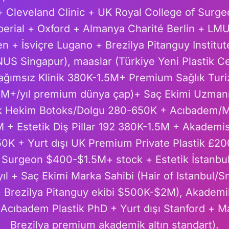
+ Cleveland Clinic + UK Royal College of Sur
mperial + Oxford + Almanya Charité Berlin + L
n + İsviçre Lugano + Brezilya Pitanguy Institu
US Singapur), maaslar (Türkiye Yeni Plastik 
ağımsız Klinik 380K-1.5M+ Premium Sağlık Turi
5M+/yıl premium dünya çap)+ Saç Ekimi Uzman
ik Hekim Botoks/Dolgu 280-650K + Acıbadem/Me
 + Estetik Diş Pillar 192 380K-1.5M + Akadem
50K + Yurt dışı UK Premium Private Plastik £
 Surgeon $400-$1.5M+ stock + Estetik İstanbu
 + Saç Ekimi Marka Sahibi (Hair of Istanbul/S
+ Brezilya Pitanguy ekibi $500K-$2M), Akademi
 Acıbadem Plastik PhD + Yurt dışı Stanford + 
Brezilya premium akademik altın standart).