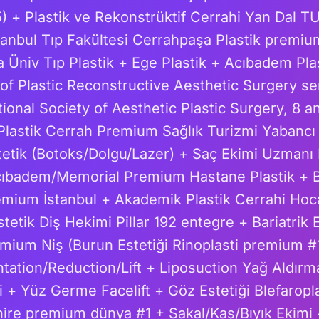
 + Plastik ve Rekonstrüktif Cerrahi Yan Dal TU
anbul Tıp Fakültesi Cerrahpaşa Plastik premi
a Üniv Tıp Plastik + Ege Plastik + Acıbadem P
f Plastic Reconstructive Aesthetic Surgery se
ional Society of Aesthetic Plastic Surgery, 8 an
(Plastik Cerrah Premium Sağlık Turizmi Yabancı
tetik (Botoks/Dolgu/Lazer) + Saç Ekimi Uzman
cıbadem/Memorial Premium Hastane Plastik + B
remium İstanbul + Akademik Plastik Cerrahi Hocas
etik Diş Hekimi Pillar 192 entegre + Bariatrik E
emium Niş (Burun Estetiği Rinoplasti premium
tation/Reduction/Lift + Liposuction Yağ Aldır
 + Yüz Germe Facelift + Göz Estetiği Blefaropla
ire premium dünya #1 + Sakal/Kaş/Bıyık Ekimi 