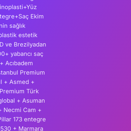
inoplasti+Yüz
ntegre+Saç Ekim
in sağlık
lastik estetik
D ve Brezilyadan
00+ yabancı saç
k + Acıbadem
 İstanbul Premium
ul + Asmed +
+ Premium Türk
 global + Asuman
 + Necmi Cam +
illar 173 entegre
a 530 + Marmara