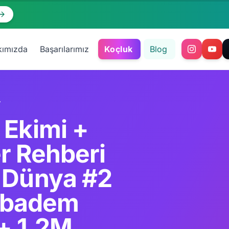
kımızda
Başarılarımız
Koçluk
Blog
n Estetiği Rinoplasti Premium
 Ekimi +
r Rehberi
i Dünya #2
cıbadem
 + 1.2M