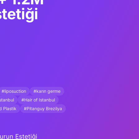
tetiği
#liposuction
#karın germe
İstanbul
#Hair of Istanbul
 Plastik
#Pitanguy Brezilya
run Estetiği