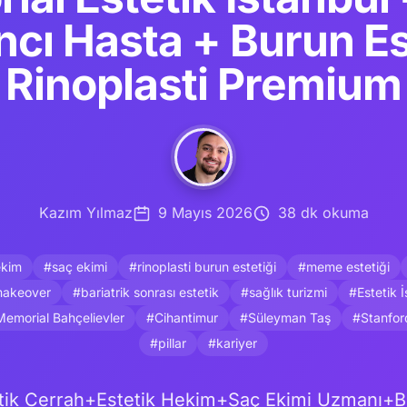
cı Hasta + Burun Es
Rinoplasti Premium
Kazım Yılmaz
9 Mayıs 2026
38 dk okuma
ekim
#saç ekimi
#rinoplasti burun estetiği
#meme estetiği
akeover
#bariatrik sonrası estetik
#sağlık turizmi
#Estetik 
emorial Bahçelievler
#Cihantimur
#Süleyman Taş
#Stanford
#pillar
#kariyer
etik Cerrah+Estetik Hekim+Saç Ekimi Uzmanı+Bu