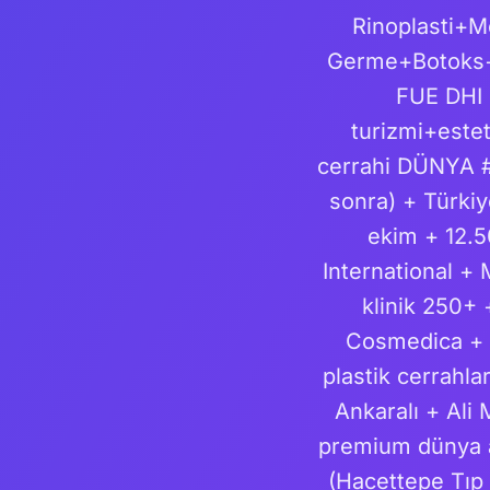
Rinoplasti+M
Germe+Botoks+D
FUE DHI 
turizmi+estet
cerrahi DÜNYA #
sonra) + Türki
ekim + 12.5
International + 
klinik 250+
Cosmedica + S
plastik cerrahl
Ankaralı + Al
premium dünya ak
(Hacettepe Tıp