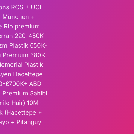
geons RCS + UCL
MU München +
te Rio premium
Cerrah 220-450K
zm Plastik 650K-
ı Premium 380K-
morial Plastik
isyen Hacettepe
200-£700K+ ABD
l Premium Sahibi
mile Hair) 10M-
k (Hacettepe +
Mayo + Pitanguy