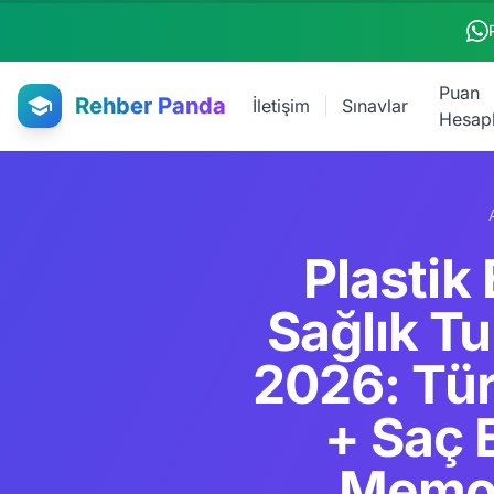
Ana içeriğe atla
Puan
Rehber Panda
İletişim
Sınavlar
Hesap
Plastik
Sağlık T
2026: Tür
+ Saç 
Memori