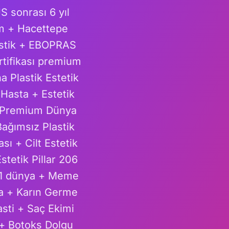
S sonrası 6 yıl
um + Hacettepe
lastik + EBOPRAS
rtifikası premium
a Plastik Estetik
 Hasta + Estetik
ı Premium Dünya
ağımsız Plastik
ı + Cilt Estetik
stetik Pillar 206
 #1 dünya + Meme
ma + Karın Germe
sti + Saç Ekimi
+ Botoks Dolgu