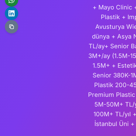
+ Mayo Clinic 
Plastik + I
Avusturya Wie
dünya + Asya N
TL/ay+ Senior B
3M+/ay (1.5M-1
1.5M+ + Estet
Senior 380K-1M
Plastik 200-4
Premium Plastic
5M-50M+ TL/yıl
100M+ TL/yıl 
İstanbul Üni +