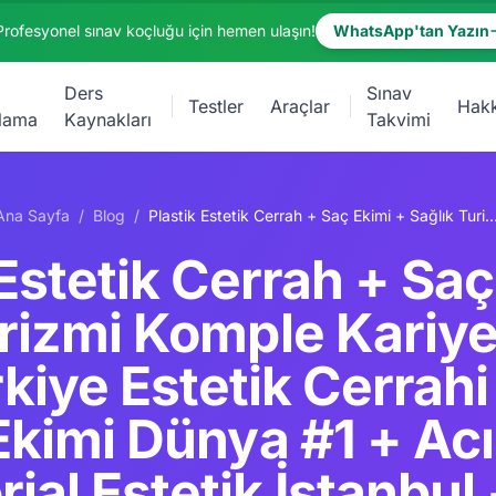
Profesyonel sınav koçluğu için hemen ulaşın!
WhatsApp'tan Yazın
Ders
Sınav
Testler
Araçlar
Hak
lama
Kaynakları
Takvimi
Ana Sayfa
/
Blog
/
Plastik Estetik Cerrah + Saç Ekimi + Sağlık Turizmi Komple Kariyer Rehberi 2026: Türkiye Estetik Cerrahi Dünya #2 + Saç Ekimi Dünya #1 + Acıbadem Memorial Estetik İstanbul + 1.2M Yabancı Hasta + Buru
 Estetik Cerrah + Saç
urizmi Komple Kariye
kiye Estetik Cerrah
Ekimi Dünya #1 + A
al Estetik İstanbul