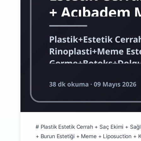
# Plastik Estetik Cerrah + Saç Ekimi + Sağlık Turizmi Komple Kariyer Rehberi 2026 Plastik / Estetik Cerrah + Estetik Hekim + Saç Ekimi Uzmanı + Burun Estetiği + Meme + Liposuction + Karın Germe + Yüz Germe + Botoks/Dolgu/Lazer + Saç/Sakal/Kaş Ekimi FUE/DHI/Sapphire — **Türkiye'nin sağlık turizmi + estetik cerrahi + saç ekimi dünya patlaması** ile premium kariyer ağı: **Türkiye plastik estetik cerrahi DÜNYA #2 destinasyon (yıllık 1.2M+ yabancı hasta — ABD ve Brezilyadan sonra)**, **Türkiye saç ekimi DÜNYA #1 destinasyon (yıllık 750.000+ yabancı saç ekim)**, **12.500+ Türk plastik cerrah**, **8.500+ estetik klinik**, **Premium İstanbul/Antalya 250+ klinik**. > **Türkiye Sağlık Turizmi Dünya Lider Konumu:** > - **Plastik estetik dünya #2** destinasyon > - **Saç ekimi dünya #1** destinasyon > - **Diş sağlık turizmi $1.5B/yıl** (Pillar 192) > - **Bariatrik dünya #1** (Pillar 206) > - Türkiye fiyat **%50-70 daha uygun Avrupa'dan** ## Sektör Genel Tablosu (2026) | Boyut | Değer | |-------|-------| | Türk plastik cerrah | 12.500+ | | Estetik klinik (Türkiye) | 8.500+ | | Premium İstanbul/Antalya/Ankara klinik | 250+ | | Plastik estetik yıllık yabancı hasta | 1.2M+ | | Saç ekimi yıllık yabancı hasta | 750.000+ | | Türkiye sağlık turizmi toplam (2024) | $5B+ | | Estetik cerrahi sektör Türkiye | $2B+/yıl | | Saç ekimi sektör | $1.5B+/yıl | | Diş sağlık turizmi (Pillar 192) | $1.5B+/yıl | | Bariatrik (Pillar 206) | $1.5B+/yıl | ## A. Tıp Fakültesi (Pillar 173 Entegre) + Plastik Cerrahi Yan Dal ### Tıp Fakültesi (6 Yıl) **En İyi Programlar:** | Sıra | Üniversite | 2026 Taban (Sayısal) | |------|------------|---------------------| | 1 | **Hacettepe Tıp (premium #1)** | 535 | | 2 | İstanbul Üni Çapa Tıp | 533 | | 3 | Ankara Üni Tıp | 530 | | 4 | Marmara Tıp | 528 | | 5 | Ege Tıp | 525 | | 6 | Acıbadem Tıp | 522 | ### Plastik ve Rekonstrüktif Cerrahi Yan Dal (6 Yıl) **TUS sonrası 6 yıl premium:** - İstanbul Üniv Cerrahpaşa Plastik (premium) - Hacettepe Plastik - Ankara Üniv Tıp Plastik - Ege Plastik - Acıbadem Plastik ### EBOPRAS Sertifikası (Premium) **European Board of Plastic Reconstructive Aesthetic Surgery:** - Avrupa standart - Türk plastik cerrahlarda yaygın ### ISAPS (International Society of Aesthetic Plastic Surgery) **Premium global üyelik** ## B. 8 Ana Plastik Estetik Kariyer Kanalı ### 1. Plastik Cerrah Premium (Sağlık Turizmi Yabancı Hasta) **Premium #1 niche dünya:** - Türkiye dünya #2 plastik estetik - Yıllık 1.2M yabancı hasta - UK + Almanya + Hollanda + Skandinavya + Suudi + Dubai **Maaş:** - Junior Plastik Cerrah: 220-450K TL/ay - Senior Bağımsız Klinik: 380K-1.5M TL/ay - **Premium Sağlık Turizm Plastik:** 650K-3M+ TL/ay - **Yıldız Plastik Cerrah:** 1.5M-15M+ TL/yıl ### 2. Estetik Hekim (Tıp Estetik) **Botoks + Dolgu + Lazer:** - Tıp mezunu + Estetik Hekim Sertifikası - Plastik cerrahi DEĞİL (yan dal değil) **Maaş:** - Junior Estetik Hekim: 130-280K TL/ay - Senior Estetik Hekim: 280-650K TL/ay ### 3. Saç Ekimi Uz