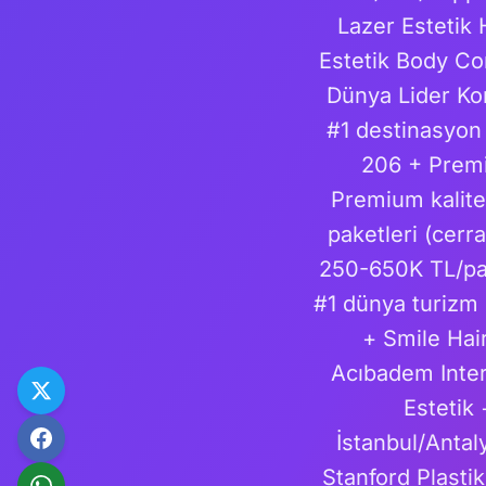
Lazer Estetik 
Estetik Body C
Dünya Lider Ko
#1 destinasyon +
206 + Premi
Premium kalite
paketleri (cerr
250-650K TL/pak
#1 dünya turizm
+ Smile Hair
Acıbadem Intern
Estetik
İstanbul/Antal
Stanford Plast