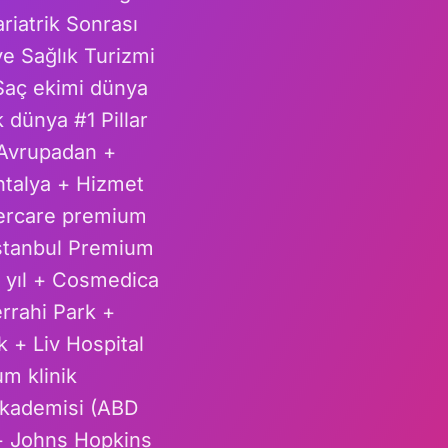
riatrik Sonrası
 Sağlık Turizmi
Saç ekimi dünya
k dünya #1 Pillar
 Avrupadan +
ntalya + Hizmet
ftercare premium
İstanbul Premium
 yıl + Cosmedica
errahi Park +
k + Liv Hospital
m klinik
 Akademisi (ABD
+ Johns Hopkins