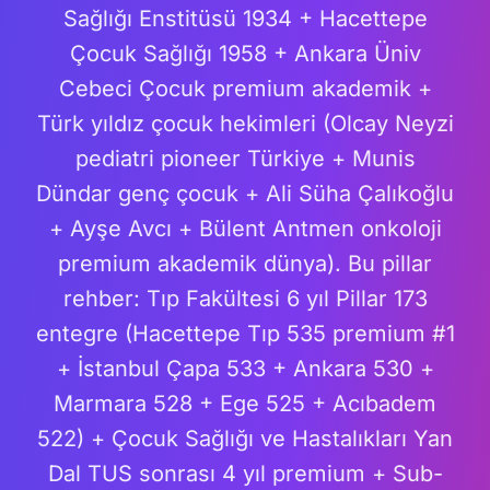
Sağlığı Enstitüsü 1934 + Hacettepe
Çocuk Sağlığı 1958 + Ankara Üniv
Cebeci Çocuk premium akademik +
Türk yıldız çocuk hekimleri (Olcay Neyzi
pediatri pioneer Türkiye + Munis
Dündar genç çocuk + Ali Süha Çalıkoğlu
+ Ayşe Avcı + Bülent Antmen onkoloji
premium akademik dünya). Bu pillar
rehber: Tıp Fakültesi 6 yıl Pillar 173
entegre (Hacettepe Tıp 535 premium #1
+ İstanbul Çapa 533 + Ankara 530 +
Marmara 528 + Ege 525 + Acıbadem
522) + Çocuk Sağlığı ve Hastalıkları Yan
Dal TUS sonrası 4 yıl premium + Sub-