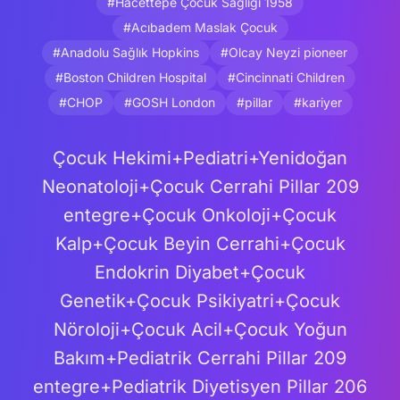
#Hacettepe Çocuk Sağlığı 1958
#Acıbadem Maslak Çocuk
#Anadolu Sağlık Hopkins
#Olcay Neyzi pioneer
#Boston Children Hospital
#Cincinnati Children
#CHOP
#GOSH London
#pillar
#kariyer
Çocuk Hekimi+Pediatri+Yenidoğan
Neonatoloji+Çocuk Cerrahi Pillar 209
entegre+Çocuk Onkoloji+Çocuk
Kalp+Çocuk Beyin Cerrahi+Çocuk
Endokrin Diyabet+Çocuk
Genetik+Çocuk Psikiyatri+Çocuk
Nöroloji+Çocuk Acil+Çocuk Yoğun
Bakım+Pediatrik Cerrahi Pillar 209
entegre+Pediatrik Diyetisyen Pillar 206