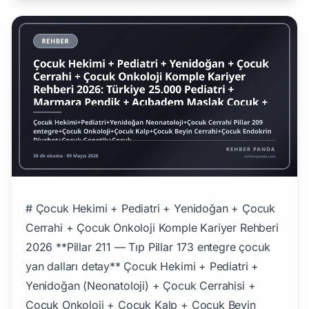
# Çocuk Hekimi + Pediatri + Yenidoğan + Çocuk Cerrahi + Çocuk Onkoloji Komple Kariyer Rehberi 2026 **Pillar 211 — Tıp Pillar 173 entegre çocuk yan dalları detay** Çocuk Hekimi + Pediatri + Yenidoğan (Neonatoloji) + Çocuk Cerrahisi + Çocuk Onkoloji + Çocuk Kalp + Çocuk Beyin Cerrahisi + Çocuk Endokrin/Diyabet + Çocuk Genetik + Çocuk Psikiyatri + Çocuk Nöroloji + Çocuk Acil + PICU + Çocuk Hematoloji — **Türkiye'nin pediatri patlaması + 5M kayıtlı çocuk + premium pediatri merkezleri** ile premium kariyer ağı: **25.000+ aktif çocuk hekimi**, **4.500+ yenidoğan/neonatoloji**, **1.500+ çocuk cerrahisi**, **850+ çocuk onkoloji**, **1.500+ çocuk kalp**, **350+ çocuk beyin cerrahisi**, **Marmara Pendik EAH 1.250 yatak Türkiye'nin en büyük çocuk hastanesi**. ## Sektör Genel Tablosu (2026) | Boyut | Değer | |-------|-------| | Aktif çocuk hekimi | 25.000+ | | Yenidoğan / Neonatoloji | 4.500+ | | Çocuk cerrahisi (Pillar 209) | 1.500+ | | Çocuk onkoloji | 850+ | | Çocuk kalp | 1.500+ | | Çocuk beyin cerrahisi | 350+ | | Çocuk endokrin diyabet | 1.500+ | | Çocuk psikiyatri | 1.250+ | | Çocuk nöroloji | 850+ | | Çocuk yoğun bakım PICU | 1.250+ | | Türkiye 0-18 yaş çocuk nüfus | 22M+ | | Sağlık Bakanlığı kayıtlı çocuk | 5M (yoğun bakım) | ## A. Tıp Fakültesi (Pillar 173) + Pediatri Yan Dal ### Tıp Fakültesi (6 Yıl) **En İyi Programlar:** | Sıra | Üniversite | 2026 Taban (Sayısal) | |------|------------|---------------------| | 1 | **Hacettepe Tıp (premium #1)** | 535 | | 2 | İstanbul Üni Çapa Tıp | 533 | | 3 | Ankara Üni Tıp | 530 | | 4 | Marmara Tıp | 528 | | 5 | Ege Tıp | 525 | | 6 | Acıbadem Tıp | 522 | ### Çocuk Sağlığı ve Hastalıkları Yan Dal (4 Yıl) **TUS sonrası 4 yıl premium** ### Sub-spesialiteler (3-4 Yıl Ek) - **Yenidoğan / Neonatoloji** (3 yıl) - **Çocuk Onkoloji** (3 yıl) - **Çocuk Kalp** (3 yıl) - **Çocuk Beyin Cerrahisi** (4 yıl) - **Çocuk Endokrin / Diyabet** (3 yıl) - **Çocuk Genetik** (3 yıl) - **Çocuk Psikiyatri** (3 yıl) - **Çocuk Nöroloji** (3 yıl) - **Çocuk Yoğun Bakım** (3 yıl) - **Çocuk Hematoloji** (3 yıl) ### Premium Sertifikalar - **TPK** (Türk Pediatri Kurumu) üyelik - **TPD** (Türk Pediatri Derneği) - **EBP** (European Board of Pediatrics) - **AAP** (American Academy of Pediatrics) ## B. 8 Ana Çocuk Hekimi Kariyer Kanalı ### 1. Genel Pediatri Bağımsız Klinik **Premium İstanbul:** - Beşiktaş + Şişli + Kadıköy + Ataşehir - Kendi klinik premium **Maaş:** - Bağımsız klinik yeni: 220-380K TL/ay - Premium İstanbul: 380K-1M TL/ay ### 2. Premium Özel Hastane Çocuk **Premium hastaneler:** - **Acıbadem Maslak Çocuk** (premium VIP) - **Memorial Bahçelievler Pediatri** - **Anadolu Sağlık Hopkins ortaklı** (premium çocuk onkoloji) - **Florence Nightingale Çocuk** - **Liv Hospital Çocuk** - **American Hospital VKV Çocuk Bakımı** **Maaş:** - Senior premium: 380K-1M TL/ay ### 3. Devlet Çocuk Hastanesi (Premium) **Premium çocuk hastaneleri:** - **Marmara Pendik Eğitim ve Araştırma Hastanesi** — 1.250 yatak (Türkiye'nin en büyük çocuk hastanesi) - Hacettepe Çocuk Sağlığı (1958) - İstanbul Üniv Çocuk Sağlığı Enstitüsü (1934) - Ankara Üniv Cebeci Çocuk **Maaş:** - Devlet Senior: 220-450K TL/ay - Şehir Hastanesi başhekim yardımcısı: 380-650K TL/ay ### 4. Yenidoğan / Neonatoloji (Premium NICU) **Premium niş:** - NICU (Neonatal Intensive Care Unit) - Prematüre bebek (28 hafta+) - Konjenital anomali **Maaş:** - Junior NICU: 280-450K TL/ay - Senior NICU Premium: 380-850K TL/ay ### 5. Çocuk Cerrahisi (Pillar 209 Entegre) **Premium niş:** - Yenidoğan cerrahi - Pediatrik tümör - Konjenital malformasyon **Maaş:** - Junior Çocuk Cerrahi: 280-450K TL/ay - Senior Premium: 380K-1M TL/ay ### 6. Çocuk Onkoloji (Premium $$$) **Premium niş:** - Lösemi (ALL — en yaygın çocuk kanseri) - Lenfoma - Solid tümörler - Anadolu Sağlık Hopkins ortaklı premium **Maaş:** - Junior Çocuk Onkoloji: 280-450K TL/ay - Senior premium: 380K-1.2M TL/ay - Yurt dışı Boston Children/CHOP: $200-$450K/yıl ### 7. Çocuk Yoğun Bakım PICU **Premium niş:** - Pediatric Intensive Care Unit - Çoklu organ yetmezliği **Maaş:** - Junior PICU: 220-380K TL/ay - Senior PICU: 280-650K TL/ay ### 8. Akademisyen Hacettepe Çocuk Hocası **Hacettepe Çocuk Sağlığı 1958:** - Türkiye'nin akademik premium çocuk merkezi - Asistan: 220-380K TL/ay - Profesör: 200-450K TL/ay - Akademik + klinik: 650K-2M TL/ay ## C. 12 Premium Niş ### 1. Yenidoğan Neonatoloji Premium NICU **Detay yukarıda** ### 2. Çocuk Onkoloji Lösemi / Lenfoma **Premium niş Türkiye:** - Lösemi tedavisi premium - Anadolu Sağlık Hopkins ortaklı **Maaş:** 380K-1.2M TL/ay ### 3. Çocuk Kalp Cerrahisi (Premium Dünya Tanınma) **Premium niş:** - Kongenital kalp anomalileri - Türk Çocuk Kalp Cerrahisi premium dünya - Marmara Pendik premium **Maaş:** 450K-1.5M TL/ay ### 4. Çocuk Beyin Cerrahisi **Premium niş:** - Hidrosefali - Spinal disrafi - Beyin tümörü **Maaş:** 450K-1.5M TL/ay ### 5. Çocuk Endokrin / Diyabet **Premium niş:** - Tip 1 Diyabet 1.500+ Türk çocuk yıllık tanı - Büyüme hormon - Tiroid + adrenal **Maaş:** 280-650K TL/ay ### 6. Çocuk Genetik (Pillar 183 Entegre) **Premium niş:** - Konjenital genetik hastalıklar - Genetik danışmanlık - WGS (Whole Genome Sequencing) **Maaş:** 280-650K TL/ay ### 7. Çocuk Psikiyatri (Otizm + ADHD) **Premium niş:** - Otizm spektrum - ADHD - Anksiyete + depresyon **Maaş:** 280-650K TL/ay ### 8. Çocuk Nöroloji **Premium niş:** - Epilepsi - Cerebral Palsy - Nöromuskuler hastalık **Maaş:** 280-650K TL/ay ### 9. Çocuk Acil **Standart premium:** - 7/24 görev - Maaş: 220-450K TL/ay ### 10. Çocuk Yoğun Bakım (PICU) **Detay yukarıda** ### 11. Çocuk Hematoloji (Talasemi) **Türkiye 8.000+ talasemi hastası:** - Akdeniz Üniversitesi premium **Maaş:** 280-650K TL/ay ### 12. Pediatrik Spor Hekimliği (Pillar 187 Entegre) **Premium niş:** - Çocuk spor yaralanmaları - Premier kulüp altyapı (Pillar 187) **Maaş:** 220-450K TL/ay ## D. Premium Türk Çocuk Hastaneleri ### 1. Marmara Pendik Eğitim ve Araştırma Hastanesi (Premium #1) **Türkiye'nin en büyük çocuk hastanesi:** - 1.250 yatak - 8.500+ çalışan - Pediatri tüm yan dallar - 24/7 acil + PICU + NICU ### 2. Hacettepe Çocuk Sağlığı (1958 — Akademik Premium) **Türkiye akademik premium #1:** - 1958 kuruldu - Olcay Neyzi miras - Premium akademik çocuk ### 3. İstanbul Üniv Çocuk Sağlığı Enstitüsü (1934) **Türkiye'nin en eski çocuk akademisi** ### 4. Ankara Üniv Cebeci Çocuk **Premium akademik** ### 5. Acıbadem Maslak Çocuk (Premium VIP) **Premium özel:** - VIP çocuk hastanesi - Sağlık turizmi pediatri ### 6. Memorial Bahçelievler Pediatri **Premium özel** ### 7. Anadolu Sağlık (Hopkins Ortaklı — Premium Onkoloji) **Premium çocuk onkoloji:** - Hopkins Children Hospital ortak ### 8. Diğer Premium - Florence Nightingale Çocuk - Liv Hospital Çocuk - American Hospital VKV Çocuk - Medical Park MLPCare Çocuk - 250+ klinik ## E. Premium Türk Çocuk Hekimleri ### Olcay Neyzi (Premium Pioneer Tarihten) **Çocuk Endokrin Pioneer Türkiye:** - Hacettepe + İstanbul Üni - Çocuk endokrin pioneer 1980-90lar - Türk pediatri akademik efsane ### Munis Dündar **Genç çocuk genetik premium** ### Ali Süha Çalıkoğlu **Pediatri akademik premium** ### Ayşe Avcı **Çocuk psikiyatri premium** ### Bülent Antmen **Çocuk onkoloji premium akademik dünya** ### Yıldız Yıldırmak **Çocuk premium akademik** ## F. Yurt Dışı Premium Pediatri Akademisi ### ABD (Premium #1) | Hastane | Premium | |---------|---------| | **Boston Children Hospital** | premium #1 dünya | | **Cincinnati Children Hospital** | premium #2 | | **CHOP** (Children Hospital of Philadelphia) | premium | | **Texas Children Hospital** Houston | premium | | **Seattle Children** | premium | | **Johns Hopkins Children** | premium | | **Stanford Lucile Packard** | premium | | **UCLA Mattel Children** | premium | | **NYU Langone Pediatrics** | premium | ### UK Premium - **Great Ormond Street Hospital (GOSH)** London (premium dünya çocuk) - **Cambridge Pediatrics** - **Oxford Pediatrics** - **Edinburgh Royal Hospital for Sick Children** - **King's College Hospital Children** ### Avrupa - **Charité Berlin Pädiatrie** (premium Almanya) - **LMU München Kinderklinik** - **Heidelberg Kinderklinik** - **Zürich Kinderspital** (İsviçre premium) - **Erasmus Sophia Rotterdam** (Hollanda) - **AKH Vienna Pädiatrie** ### İsrail - **Sheba Medical Children** - **Hadassah Children** ## G. Maaş Bandı (2026 Detay) ### Türkiye | Pozisyon | Aylık Net | |----------|-----------| | Yeni Pediatri | 220-380K TL | | Senior Bağımsız | 380K-1M TL | | Çocuk Onkoloji Premium | 380K-1.2M TL | | Çocuk Kalp Cerrahi Premium $$$ | 450K-1.5M TL | | Çocuk Beyin Cerrahisi Premium | 450K-1.5M TL | | Yenidoğan NICU Senior | 380-850K TL | | Çocuk Yoğun Bakım PICU | 280-650K TL | | Premium Sağlık Turizm Pediatri | 380K-1.5M TL | | Acıbadem/Memorial Senior | 380K-1M TL | | Marmara Pendik EAH Senior | 280-650K TL | | Akademisyen Hacettepe Çocuk | 200-450K TL | | Akademik + klinik kombinasyon | 650K-2M TL | ### Yurt Dışı | Konum / Pozisyon | Yıllık | |-------------------|--------| | Boston Children Senior | $200-$400K | | CHOP Senior | $250-$450K | | Cincinnati Children | $200-$400K | | Texas Children Houston | $200-$400K | | UK GOSH Senior | £75-£200K | | UK Premium Private | £100-£300K | | Almanya Pediatrie | €120-€350K | | İsviçre Zürich Kinderspital | CHF 150-350K | | İsrail Sheba | $200-$400K | ## H. 2026+ Sektör Trendleri ### Büyüyen Niches 1. **Marmara Pendik EAH Premium Genişleme** 2. **Çocuk Onkoloji Hopkins Ortaklı** 3. **AI + Çocuk Tanı** (Pillar 202) 4. **Çocuk Genetik + WGS** (Pillar 183 entegre) 5. **Telepediatri Online** 6. **Çocuk Mental Sağlık (Otizm patlaması)** 7. **Pediatrik Robotik Cerrahi** 8. **Premium Sağlık Turizm Çocuk** ### Tehditler 1. **Beyin göçü** (Türk pediatri ABD/UK) 2. **TL dalgalanması** (premium ekipman) 3. **Çocuk doğum oranı düşüşü** 4. **AI tanı (junior pozisyon)** ## Sonuç: Kimler Bu Sektörü Tercih Etmeli? **Lise SAY 525+:**