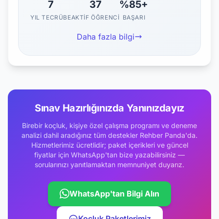
7
37
%85+
YIL TECRÜBE
AKTIF ÖĞRENCI
BAŞARI
Daha fazla bilgi
Sınav Hazırlığınızda Yanınızdayız
Birebir koçluk, kişiye özel çalışma programı ve deneme
analizi dahil aradığınız tüm destekler Rehber Panda'da.
Hizmetlerimiz ücretlidir; paket içerikleri ve güncel
fiyatlar için WhatsApp'tan bize yazabilirsiniz —
sorularınızı yanıtlamaktan memnuniyet duyarız.
WhatsApp'tan Bilgi Alın
Koçluk Paketlerimiz