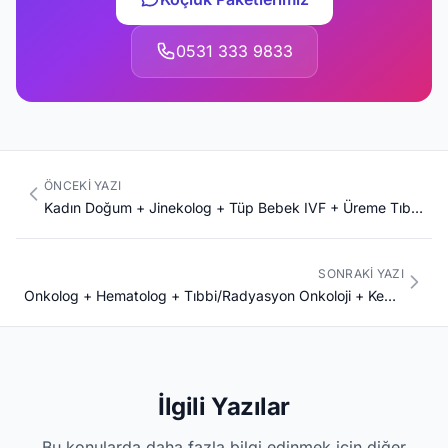
0531 333 9833
ÖNCEKI YAZI
Kadın Doğum + Jinekolog + Tüp Bebek IVF + Üreme Tıbbı + Perinatoloji Komple Kariyer Rehberi 2026: Türkiye IVF Dünya #4 + Bahçeci Jinemed Acıbadem Memorial + 25.000 Kadın Doğum + 850 IVF Merkezi + Sağlık Turizmi Premium
SONRAKI YAZI
Onkolog + Hematolog + Tıbbi/Radyasyon Onkoloji + Kemoterapi + İmmünoterapi Komple Kariyer Rehberi 2026: Türkiye 250.000 Kanser/Yıl + Anadolu Sağlık Hopkins + Acıbadem Kanser + MD Anderson + Memorial Sloan Kettering
İlgili Yazılar
Bu konularda daha fazla bilgi edinmek için diğer