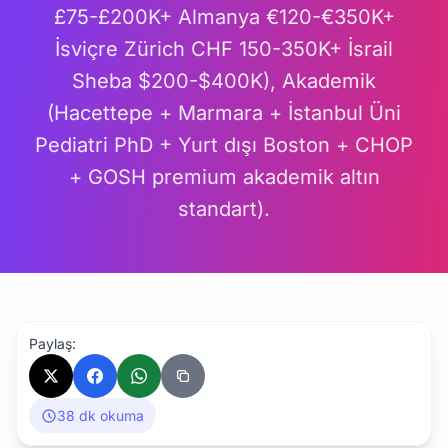
£75-£200K+ Almanya €120-€350K+
İsviçre Zürich CHF 150-350K+ İsrail
Sheba $200-$400K), Akademik
(Hacettepe + Marmara + İstanbul Üni
Pediatri PhD + Yurt dışı Boston + CHOP
+ GOSH premium akademik altın
standart).
Paylaş:
38 dk okuma