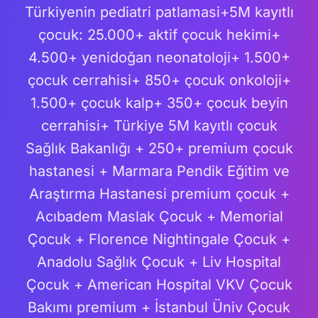
Türkiyenin pediatri patlamasi+5M kayıtlı
çocuk: 25.000+ aktif çocuk hekimi+
4.500+ yenidoğan neonatoloji+ 1.500+
çocuk cerrahisi+ 850+ çocuk onkoloji+
1.500+ çocuk kalp+ 350+ çocuk beyin
cerrahisi+ Türkiye 5M kayıtlı çocuk
Sağlık Bakanlığı + 250+ premium çocuk
hastanesi + Marmara Pendik Eğitim ve
Araştırma Hastanesi premium çocuk +
Acıbadem Maslak Çocuk + Memorial
Çocuk + Florence Nightingale Çocuk +
Anadolu Sağlık Çocuk + Liv Hospital
Çocuk + American Hospital VKV Çocuk
Bakımı premium + İstanbul Üniv Çocuk