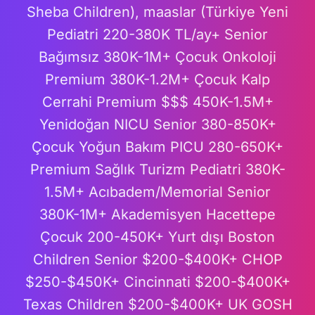
Sheba Children), maaslar (Türkiye Yeni
Pediatri 220-380K TL/ay+ Senior
Bağımsız 380K-1M+ Çocuk Onkoloji
Premium 380K-1.2M+ Çocuk Kalp
Cerrahi Premium $$$ 450K-1.5M+
Yenidoğan NICU Senior 380-850K+
Çocuk Yoğun Bakım PICU 280-650K+
Premium Sağlık Turizm Pediatri 380K-
1.5M+ Acıbadem/Memorial Senior
380K-1M+ Akademisyen Hacettepe
Çocuk 200-450K+ Yurt dışı Boston
Children Senior $200-$400K+ CHOP
$250-$450K+ Cincinnati $200-$400K+
Texas Children $200-$400K+ UK GOSH