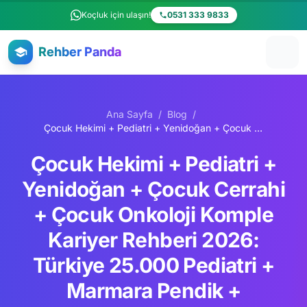
Ana içeriğe atla
Koçluk için ulaşın!
0531 333 9833
Rehber Panda
Ana Sayfa
/
Blog
/
Çocuk Hekimi + Pediatri + Yenidoğan + Çocuk Cerrahi + Çocuk Onkoloji Komple Kariyer Rehberi 2026: Türkiye 25.000 Pediatri + Marmara Pendik + Acıbadem Maslak Çocuk + Boston Children + Johns Hopkins Children Premium
Çocuk Hekimi + Pediatri +
Yenidoğan + Çocuk Cerrahi
+ Çocuk Onkoloji Komple
Kariyer Rehberi 2026:
Türkiye 25.000 Pediatri +
Marmara Pendik +