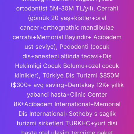
ortodontist 5M-30M TL/yıl), Cerrahi
(gömük 20 yaş+kistler+oral
cancer+orthognathic mandibulae
cerrahi+Memorial Bayindir+ Acibadem
ust seviye), Pedodonti (cocuk
dis+anestezi altinda tedavi+Diş
Hekimligi Cocuk Bolumu+ozel cocuk
klinikler), Türkiye Dis Turizmi $850M
($300+ avg saving+Dentakay 12K+ yıllık
yabanci hasta+Clinic Center
8K+Acibadem International+Memorial
Dis International+Sotheby s saglik
turizmi sirketleri TURKHC+yurt disi
hasta otel ulasim tercüme paket