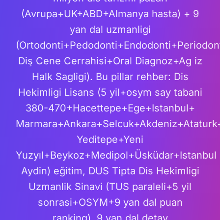
(Avrupa+UK+ABD+Almanya hasta) + 9
yan dal uzmanligi
(Ortodonti+Pedodonti+Endodonti+Periodonto
Diş Cene Cerrahisi+Oral Diagnoz+Ag iz
Halk Sagligi). Bu pillar rehber: Dis
Hekimligi Lisans (5 yil+osym say tabani
380-470+Hacettepe+Ege+Istanbul+
Marmara+Ankara+Selcuk+Akdeniz+Ataturk
Yeditepe+Yeni
Yuzyıl+Beykoz+Medipol+Üsküdar+Istanbul
Aydin) eğitim, DUS Tipta Dis Hekimligi
Uzmanlik Sinavi (TUS paraleli+5 yil
sonrasi+OSYM+9 yan dal puan
ranking), 9 yan dal detay