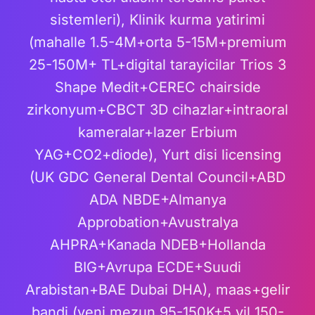
sistemleri), Klinik kurma yatirimi
(mahalle 1.5-4M+orta 5-15M+premium
25-150M+ TL+digital tarayicilar Trios 3
Shape Medit+CEREC chairside
zirkonyum+CBCT 3D cihazlar+intraoral
kameralar+lazer Erbium
YAG+CO2+diode), Yurt disi licensing
(UK GDC General Dental Council+ABD
ADA NBDE+Almanya
Approbation+Avustralya
AHPRA+Kanada NDEB+Hollanda
BIG+Avrupa ECDE+Suudi
Arabistan+BAE Dubai DHA), maas+gelir
bandi (yeni mezun 95-150K+5 yil 150-