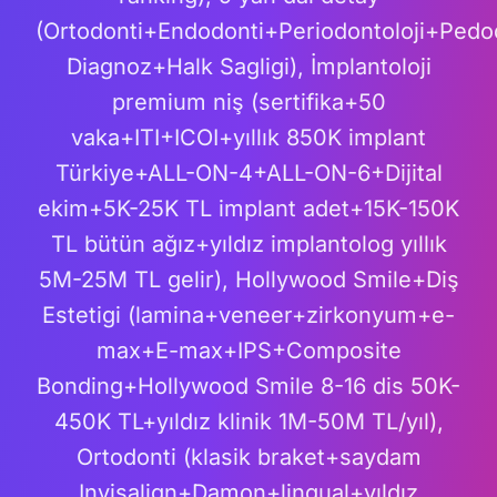
(Ortodonti+Endodonti+Periodontoloji+Pedod
Diagnoz+Halk Sagligi), İmplantoloji
premium niş (sertifika+50
vaka+ITI+ICOI+yıllık 850K implant
Türkiye+ALL-ON-4+ALL-ON-6+Dijital
ekim+5K-25K TL implant adet+15K-150K
TL bütün ağız+yıldız implantolog yıllık
5M-25M TL gelir), Hollywood Smile+Diş
Estetigi (lamina+veneer+zirkonyum+e-
max+E-max+IPS+Composite
Bonding+Hollywood Smile 8-16 dis 50K-
450K TL+yıldız klinik 1M-50M TL/yıl),
Ortodonti (klasik braket+saydam
Invisalign+Damon+lingual+yıldız