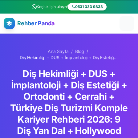
Ana içeriğe atla
Koçluk için ulaşın!
0531 333 9833
Rehber Panda
Ana Sayfa
/
Blog
/
Diş Hekimliği + DUS + İmplantoloji + Diş Estetiği + Ortodonti + Cerrahi + Türkiye Diş Turizmi Komple Kariyer Rehberi 2026: 9 Diş Yan Dal + Hollywood Smile + Dentakay + Clinic Center + Acıbadem Diş + Memorial Diş + Dentaglobal + UK GDC + ABD ADA + Almanya Approbation Yurt Dışı
Diş Hekimliği + DUS +
İmplantoloji + Diş Estetiği +
Ortodonti + Cerrahi +
Türkiye Diş Turizmi Komple
Kariyer Rehberi 2026: 9
Diş Yan Dal + Hollywood