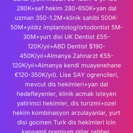
280K+sef hekim 280-650K+yan dal
uzman 350-1.2M+klinik sahibi 500K-
50M+yıldız implantolog/ortodontist 5M-
30M+yurt disi UK Dentist £55-
120K/yıl+ABD Dentist $190-
450K/yıl+Almanya Zahnarzt €55-
120K/yıl+Almanya kendi muayenehane
€120-350K/yıl). Lise SAY ogrencileri,
mevcut dis hekimleri+yan dal
hedefleyenler, klinik acmak isteyen
yatirimci hekimler, dis turizmi+ozel
hekim kombinasyon arzulayanlar, yurt
disi gocmen Turk dis hekimleri icin
kapsamli premium pillar rehber.