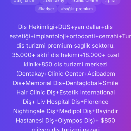
#diş turizmi
#Dentakay
#Clinic Center
#pillar
#kariyer
#sağlık premium
Dis Hekimligi+DUS+yan dallar+dis
estetiği+implantoloji+ortodonti+cerrahi+Tu
dis turizmi premium saglik sektoru:
35.000+ aktif dis hekimi+18.000+ ozel
klinik+850 dis turizmi merkezi
(Dentakay+Clinic Center+Acibadem
Dis+Memorial Dis+Dentaglobal+Smile
Hair Clinic Diş+Estetik International
Diş+ Liv Hospital Diş+Florence
Nightingale Diş+Medipol Diş+Bayindir
Hastanesi Diş+Olympos Diş)+ $850
milyon dis turizmi pazari