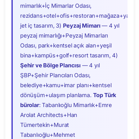
mimarlık+İç Mimarlar Odası,
rezidans+otel+ofis+restoran+mağaza+yacht+
jet iç tasarım, 3)
Peyzaj Mimarı
— 4 yıl
peyzaj mimarlığı+Peyzaj Mimarları
Odası, park+kentsel açık alan+yeşil
bina+kampüs+golf+resort tasarım, 4)
Şehir ve Bölge Plancısı
— 4 yıl
ŞBP+Şehir Plancıları Odası,
belediye+kamu+imar planı+kentsel
dönüşüm+ulaşım planlama.
Top Türk
bürolar
: Tabanlıoğlu Mimarlık+Emre
Arolat Architects+Han
Tümertekin+Murat
Tabanlıoğlu+Mehmet