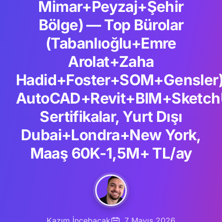
Mimar+Peyzaj+Şehir
Bölge) — Top Bürolar
(Tabanlıoğlu+Emre
Arolat+Zaha
Hadid+Foster+SOM+Gensler)
AutoCAD+Revit+BIM+Sketc
Sertifikalar, Yurt Dışı
Dubai+Londra+New York,
Maaş 60K-1,5M+ TL/ay
Kazım İncebacak
7 Mayıs 2026