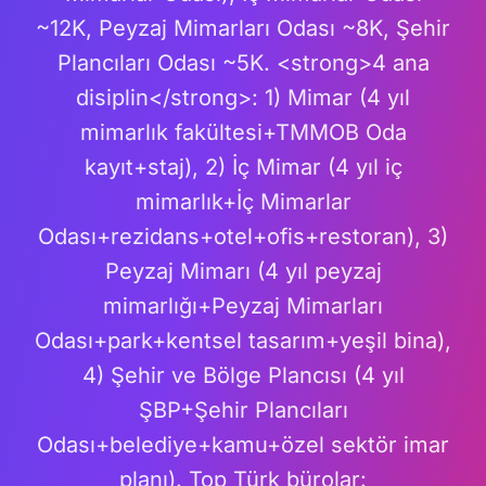
~12K, Peyzaj Mimarları Odası ~8K, Şehir
Plancıları Odası ~5K. <strong>4 ana
disiplin</strong>: 1) Mimar (4 yıl
mimarlık fakültesi+TMMOB Oda
kayıt+staj), 2) İç Mimar (4 yıl iç
mimarlık+İç Mimarlar
Odası+rezidans+otel+ofis+restoran), 3)
Peyzaj Mimarı (4 yıl peyzaj
mimarlığı+Peyzaj Mimarları
Odası+park+kentsel tasarım+yeşil bina),
4) Şehir ve Bölge Plancısı (4 yıl
ŞBP+Şehir Plancıları
Odası+belediye+kamu+özel sektör imar
planı). Top Türk bürolar: