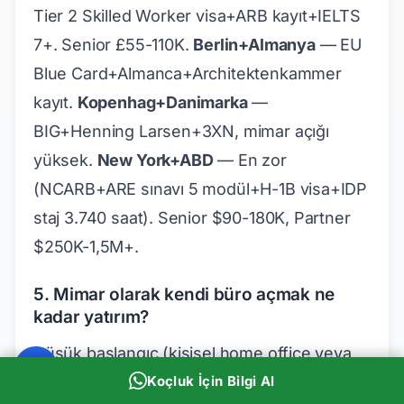
Tier 2 Skilled Worker visa+ARB kayıt+IELTS
7+. Senior £55-110K.
Berlin+Almanya
— EU
Blue Card+Almanca+Architektenkammer
kayıt.
Kopenhag+Danimarka
—
BIG+Henning Larsen+3XN, mimar açığı
yüksek.
New York+ABD
— En zor
(NCARB+ARE sınavı 5 modül+H-1B visa+IDP
staj 3.740 saat). Senior $90-180K, Partner
$250K-1,5M+.
5. Mimar olarak kendi büro açmak ne
kadar yatırım?
Düşük başlangıç (kişisel home office veya
Koçluk İçin Bilgi Al
küçük ofis): 100-300K TL (mobilya+yazılım