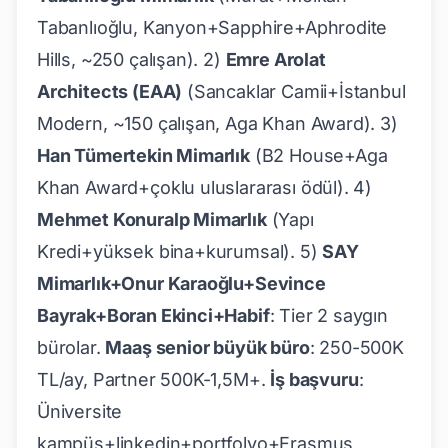
Tabanlıoğlu, Kanyon+Sapphire+Aphrodite
Hills, ~250 çalışan). 2)
Emre Arolat
Architects (EAA)
(Sancaklar Camii+İstanbul
Modern, ~150 çalışan, Aga Khan Award). 3)
Han Tümertekin Mimarlık
(B2 House+Aga
Khan Award+çoklu uluslararası ödül). 4)
Mehmet Konuralp Mimarlık
(Yapı
Kredi+yüksek bina+kurumsal). 5)
SAY
Mimarlık+Onur Karaoğlu+Sevince
Bayrak+Boran Ekinci+Habif
: Tier 2 saygın
bürolar.
Maaş senior büyük büro
: 250-500K
TL/ay, Partner 500K-1,5M+.
İş başvuru
:
Üniversite
kampüs+linkedin+portfolyo+Erasmus