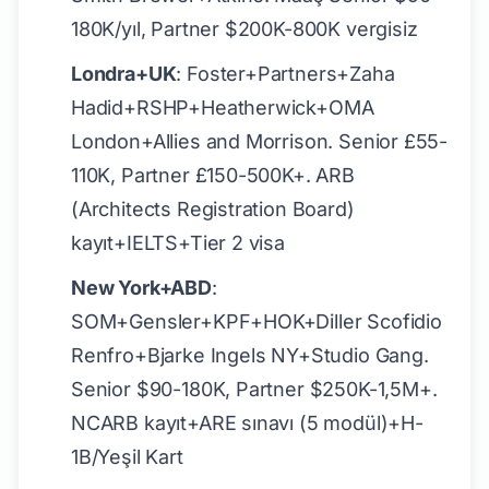
180K/yıl, Partner $200K-800K vergisiz
Londra+UK
: Foster+Partners+Zaha
Hadid+RSHP+Heatherwick+OMA
London+Allies and Morrison. Senior £55-
110K, Partner £150-500K+. ARB
(Architects Registration Board)
kayıt+IELTS+Tier 2 visa
New York+ABD
:
SOM+Gensler+KPF+HOK+Diller Scofidio
Renfro+Bjarke Ingels NY+Studio Gang.
Senior $90-180K, Partner $250K-1,5M+.
NCARB kayıt+ARE sınavı (5 modül)+H-
1B/Yeşil Kart