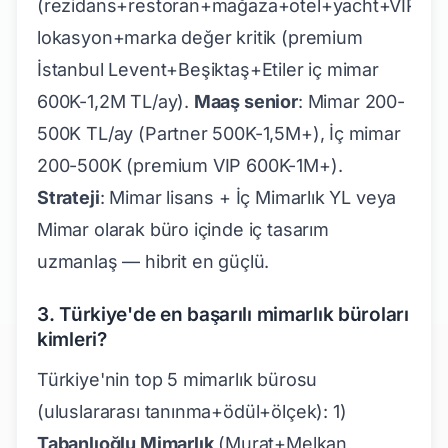
(rezidans+restoran+mağaza+otel+yacht+VIP),
lokasyon+marka değer kritik (premium
İstanbul Levent+Beşiktaş+Etiler iç mimar
600K-1,2M TL/ay).
Maaş senior
: Mimar 200-
500K TL/ay (Partner 500K-1,5M+), İç mimar
200-500K (premium VIP 600K-1M+).
Strateji
: Mimar lisans + İç Mimarlık YL veya
Mimar olarak büro içinde iç tasarım
uzmanlaş — hibrit en güçlü.
3. Türkiye'de en başarılı mimarlık büroları
kimleri?
Türkiye'nin top 5 mimarlık bürosu
(uluslararası tanınma+ödül+ölçek): 1)
Tabanlıoğlu Mimarlık
(Murat+Melkan