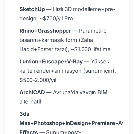
SketchUp
— Hızlı 3D modelleme+pre-
design, ~$700/yıl Pro
Rhino+Grasshopper
— Parametric
tasarım+karmaşık form (Zaha
Hadid+Foster tarzı), ~$1.000 lifetime
Lumion+Enscape+V-Ray
— Yüksek
kalite render+animasyon (sunum için),
$500-2.000/yıl
ArchiCAD
— Avrupa'da yaygın BIM
alternatif
3ds
Max+Photoshop+InDesign+Premiere+After
Effects
— Sunum+post-