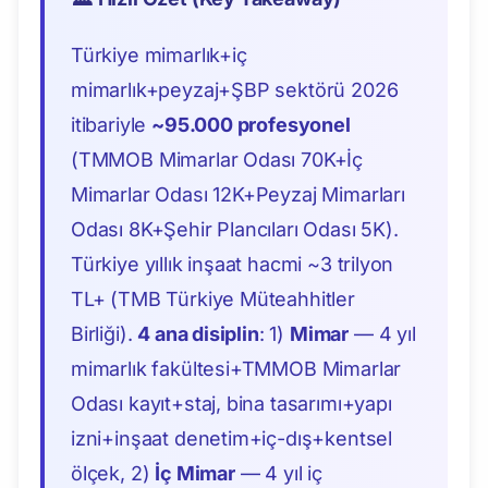
Türkiye mimarlık+iç
mimarlık+peyzaj+ŞBP sektörü 2026
itibariyle
~95.000 profesyonel
(TMMOB Mimarlar Odası 70K+İç
Mimarlar Odası 12K+Peyzaj Mimarları
Odası 8K+Şehir Plancıları Odası 5K).
Türkiye yıllık inşaat hacmi ~3 trilyon
TL+ (TMB Türkiye Müteahhitler
Birliği).
4 ana disiplin
: 1)
Mimar
— 4 yıl
mimarlık fakültesi+TMMOB Mimarlar
Odası kayıt+staj, bina tasarımı+yapı
izni+inşaat denetim+iç-dış+kentsel
ölçek, 2)
İç Mimar
— 4 yıl iç