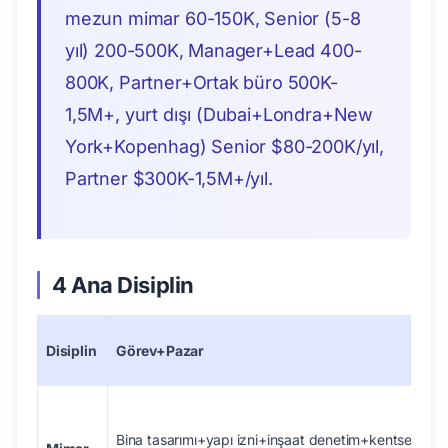
mezun mimar 60-150K, Senior (5-8
yıl) 200-500K, Manager+Lead 400-
800K, Partner+Ortak büro 500K-
1,5M+, yurt dışı (Dubai+Londra+New
York+Kopenhag) Senior $80-200K/yıl,
Partner $300K-1,5M+/yıl.
4 Ana Disiplin
Disiplin
Görev+Pazar
Bina tasarımı+yapı izni+inşaat denetim+kentsel