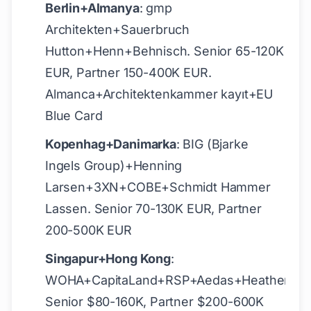
Berlin+Almanya
: gmp
Architekten+Sauerbruch
Hutton+Henn+Behnisch. Senior 65-120K
EUR, Partner 150-400K EUR.
Almanca+Architektenkammer kayıt+EU
Blue Card
Kopenhag+Danimarka
: BIG (Bjarke
Ingels Group)+Henning
Larsen+3XN+COBE+Schmidt Hammer
Lassen. Senior 70-130K EUR, Partner
200-500K EUR
Singapur+Hong Kong
:
WOHA+CapitaLand+RSP+Aedas+Heatherwic
Senior $80-160K, Partner $200-600K