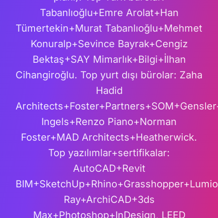
Tabanlıoğlu+Emre Arolat+Han
Tümertekin+Murat Tabanlıoğlu+Mehmet
Konuralp+Sevince Bayrak+Cengiz
Bektaş+SAY Mimarlık+Bilgi+İlhan
Cihangiroğlu. Top yurt dışı bürolar: Zaha
Hadid
Architects+Foster+Partners+SOM+Gensle
Ingels+Renzo Piano+Norman
Foster+MAD Architects+Heatherwick.
Top yazılımlar+sertifikalar:
AutoCAD+Revit
BIM+SketchUp+Rhino+Grasshopper+Lumio
Ray+ArchiCAD+3ds
Max+Photoshop+InDesign, LEED