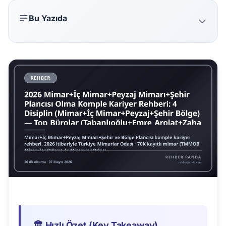
Bu Yazıda
🏛️ Hızlı Özet (Key Takeaway)