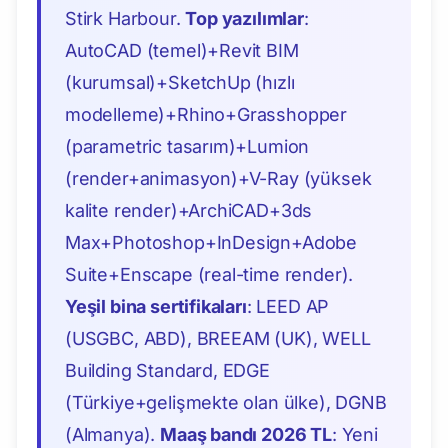
Stirk Harbour.
Top yazılımlar
:
AutoCAD (temel)+Revit BIM
(kurumsal)+SketchUp (hızlı
modelleme)+Rhino+Grasshopper
(parametric tasarım)+Lumion
(render+animasyon)+V-Ray (yüksek
kalite render)+ArchiCAD+3ds
Max+Photoshop+InDesign+Adobe
Suite+Enscape (real-time render).
Yeşil bina sertifikaları
: LEED AP
(USGBC, ABD), BREEAM (UK), WELL
Building Standard, EDGE
(Türkiye+gelişmekte olan ülke), DGNB
(Almanya).
Maaş bandı 2026 TL
: Yeni