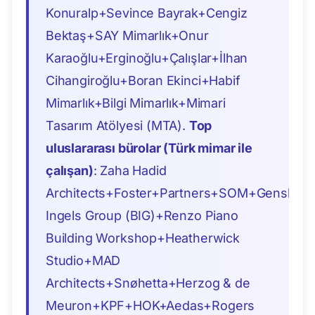
Konuralp+Sevince Bayrak+Cengiz
Bektaş+SAY Mimarlık+Onur
Karaoğlu+Erginoğlu+Çalışlar+İlhan
Cihangiroğlu+Boran Ekinci+Habif
Mimarlık+Bilgi Mimarlık+Mimari
Tasarım Atölyesi (MTA).
Top
uluslararası bürolar (Türk mimar ile
çalışan)
: Zaha Hadid
Architects+Foster+Partners+SOM+Gensler
Ingels Group (BIG)+Renzo Piano
Building Workshop+Heatherwick
Studio+MAD
Architects+Snøhetta+Herzog & de
Meuron+KPF+HOK+Aedas+Rogers