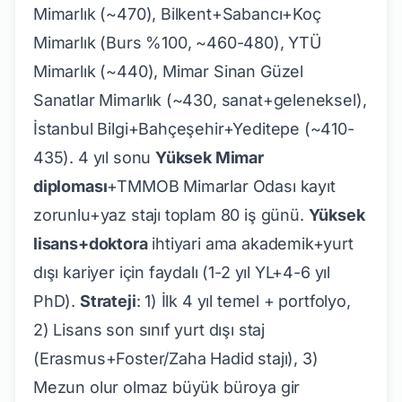
Mimarlık (~470), Bilkent+Sabancı+Koç
Mimarlık (Burs %100, ~460-480), YTÜ
Mimarlık (~440), Mimar Sinan Güzel
Sanatlar Mimarlık (~430, sanat+geleneksel),
İstanbul Bilgi+Bahçeşehir+Yeditepe (~410-
435). 4 yıl sonu
Yüksek Mimar
diploması
+TMMOB Mimarlar Odası kayıt
zorunlu+yaz stajı toplam 80 iş günü.
Yüksek
lisans+doktora
ihtiyari ama akademik+yurt
dışı kariyer için faydalı (1-2 yıl YL+4-6 yıl
PhD).
Strateji
: 1) İlk 4 yıl temel + portfolyo,
2) Lisans son sınıf yurt dışı staj
(Erasmus+Foster/Zaha Hadid stajı), 3)
Mezun olur olmaz büyük büroya gir