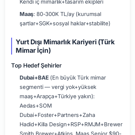
Kendi iç mimarlık+tasarım ekipleri
Maaş
: 80-300K TL/ay (kurumsal
şartlar+SGK+sosyal haklar+stabilite)
Yurt Dışı Mimarlık Kariyeri (Türk
Mimar İçin)
Top Hedef Şehirler
Dubai+BAE
(En büyük Türk mimar
segmenti — vergi yok+yüksek
maaş+Arapça+Türkiye yakın):
Aedas+SOM
Dubai+Foster+Partners+Zaha
Hadid+Killa Design+RSP+RMJM+Brewer
Smith Brewer+Atkins. Maaş Senior $90-