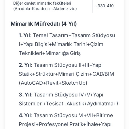
Diğer devlet mimarlık fakülteleri
~330-410
(Anadolu+Karadeniz+Akdeniz vb.)
Mimarlık Müfredatı (4 Yıl)
1. Yıl
: Temel Tasarım+Tasarım Stüdyosu
I+Yapı Bilgisi+Mimarlık Tarihi+Çizim
Teknikleri+Mimarlığa Giriş
2. Yıl
: Tasarım Stüdyosu II+III+Yapı
Statik+Strüktür+Mimari Çizim+CAD/BIM
(AutoCAD+Revit+SketchUp)
3. Yıl
: Tasarım Stüdyosu IV+V+Yapı
Sistemleri+Tesisat+Akustik+Aydınlatma+Rest
4. Yıl
: Tasarım Stüdyosu VI+VII+Bitirme
Projesi+Profesyonel Pratik+İhale+Yapı