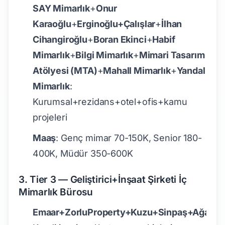
SAY Mimarlık
+
Onur
Karaoğlu
+
Erginoğlu+Çalışlar
+
İlhan
Cihangiroğlu
+
Boran Ekinci
+
Habif
Mimarlık
+
Bilgi Mimarlık
+
Mimari Tasarım
Atölyesi (MTA)
+
Mahall Mimarlık
+
Yandal
Mimarlık
:
Kurumsal+rezidans+otel+ofis+kamu
projeleri
Maaş
: Genç mimar 70-150K, Senior 180-
400K, Müdür 350-600K
3. Tier 3 — Geliştirici+İnşaat Şirketi İç
Mimarlık Bürosu
Emaar+ZorluProperty+Kuzu+Sinpaş+Ağaoğlu