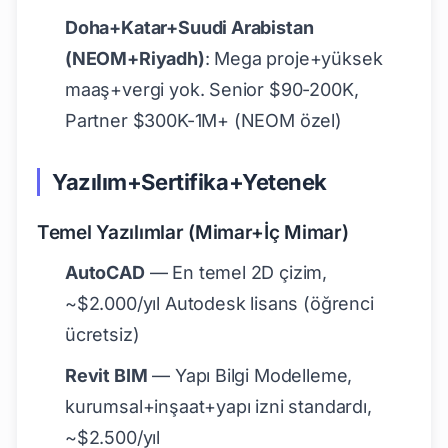
Doha+Katar+Suudi Arabistan
(NEOM+Riyadh)
: Mega proje+yüksek
maaş+vergi yok. Senior $90-200K,
Partner $300K-1M+ (NEOM özel)
Yazılım+Sertifika+Yetenek
Temel Yazılımlar (Mimar+İç Mimar)
AutoCAD
— En temel 2D çizim,
~$2.000/yıl Autodesk lisans (öğrenci
ücretsiz)
Revit BIM
— Yapı Bilgi Modelleme,
kurumsal+inşaat+yapı izni standardı,
~$2.500/yıl