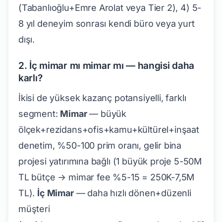
(Tabanlıoğlu+Emre Arolat veya Tier 2), 4) 5-
8 yıl deneyim sonrası kendi büro veya yurt
dışı.
2. İç mimar mı mimar mı — hangisi daha
karlı?
İkisi de yüksek kazanç potansiyelli, farklı
segment:
Mimar
— büyük
ölçek+rezidans+ofis+kamu+kültürel+inşaat
denetim, %50-100 prim oranı, gelir bina
projesi yatırımına bağlı (1 büyük proje 5-50M
TL bütçe → mimar fee %5-15 = 250K-7,5M
TL).
İç Mimar
— daha hızlı dönen+düzenli
müşteri