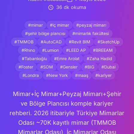
36 dk okuma
#mimar
#iç mimar
#peyzaj mimarı
#şehir bölge plancısı
#mimarlık fakültesi
#TMMOB
#AutoCAD
#Revit BIM
#SketchUp
#Rhino
#Lumion
#LEED AP
#BREEAM
#Tabanlıoğlu
#Emre Arolat
#Zaha Hadid
#Foster
#SOM
#Gensler
#BIG
#Dubai
#Londra
#New York
#maaş
#kariyer
Mimar+İç Mimar+Peyzaj Mimarı+Şehir
ve Bölge Plancısı komple kariyer
rehberi. 2026 itibariyle Türkiye Mimarlar
Odası ~70K kayıtlı mimar (TMMOB
Mimarlar Odası), İç Mimarlar Odası