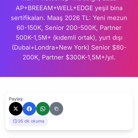
AP+BREEAM+WELL+EDGE yeşil bina
sertifikaları. Maaş 2026 TL: Yeni mezun
60-150K, Senior 200-500K, Partner
500K-1,5M+ (kıdemli ortak), yurt dışı
(Dubai+Londra+New York) Senior $80-
200K, Partner $300K-1,5M+/yıl.
Paylaş:
36 dk okuma