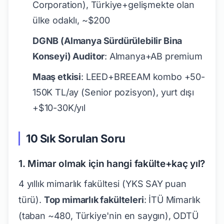
Corporation), Türkiye+gelişmekte olan
ülke odaklı, ~$200
DGNB (Almanya Sürdürülebilir Bina
Konseyi) Auditor
: Almanya+AB premium
Maaş etkisi
: LEED+BREEAM kombo +50-
150K TL/ay (Senior pozisyon), yurt dışı
+$10-30K/yıl
10 Sık Sorulan Soru
1. Mimar olmak için hangi fakülte+kaç yıl?
4 yıllık mimarlık fakültesi (YKS SAY puan
türü).
Top mimarlık fakülteleri
: İTÜ Mimarlık
(taban ~480, Türkiye'nin en saygın), ODTÜ