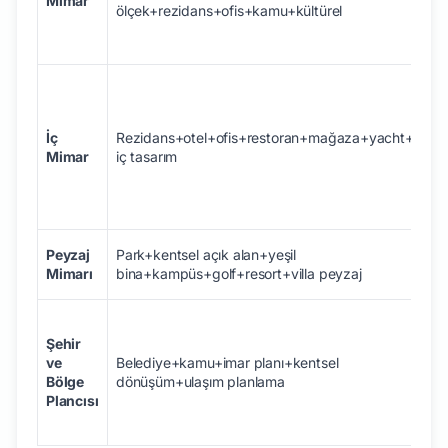
Mimar
ölçek+rezidans+ofis+kamu+kültürel
İç
Rezidans+otel+ofis+restoran+mağaza+yacht+VIP
Mimar
iç tasarım
Peyzaj
Park+kentsel açık alan+yeşil
Mimarı
bina+kampüs+golf+resort+villa peyzaj
Şehir
ve
Belediye+kamu+imar planı+kentsel
Bölge
dönüşüm+ulaşım planlama
Plancısı