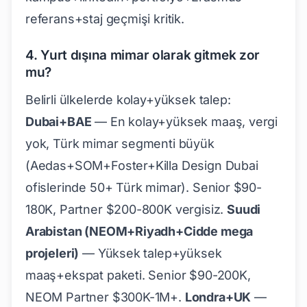
referans+staj geçmişi kritik.
4. Yurt dışına mimar olarak gitmek zor
mu?
Belirli ülkelerde kolay+yüksek talep:
Dubai+BAE
— En kolay+yüksek maaş, vergi
yok, Türk mimar segmenti büyük
(Aedas+SOM+Foster+Killa Design Dubai
ofislerinde 50+ Türk mimar). Senior $90-
180K, Partner $200-800K vergisiz.
Suudi
Arabistan (NEOM+Riyadh+Cidde mega
projeleri)
— Yüksek talep+yüksek
maaş+ekspat paketi. Senior $90-200K,
NEOM Partner $300K-1M+.
Londra+UK
—