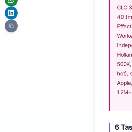
CLO 3
4D (m
Effec
Worker
Indep
Holla
500K,
hot),
Apple
1.2M+/
6 Tas