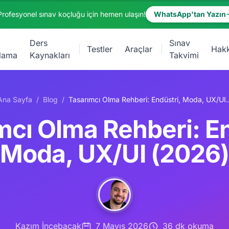
Profesyonel sınav koçluğu için hemen ulaşın!
WhatsApp'tan Yazın
Ders
Sınav
Testler
Araçlar
Hak
lama
Kaynakları
Takvimi
Ana Sayfa
/
Blog
/
Tasarımcı Olma Rehberi: Endü
mcı Olma Rehberi: En
Moda, UX/UI (2026)
Kazım İncebacak
7 Mayıs 2026
36 dk okuma