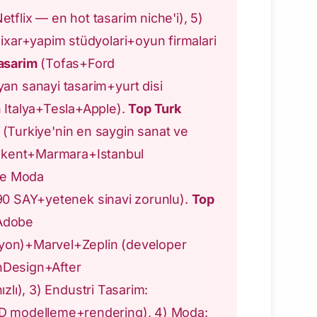
ix — en hot tasarim niche'i), 5)
xar+yapim stüdyolari+oyun firmalari
asarim
(Tofas+Ford
 sanayi tasarim+yurt disi
Italya+Tesla+Apple).
Top Turk
 (Turkiye'nin en saygin sanat ve
ilkent+Marmara+Istanbul
ve Moda
90 SAY+yetenek sinavi zorunlu).
Top
+Adobe
yon)+Marvel+Zeplin (developer
InDesign+After
lı), 3) Endustri Tasarim:
 modelleme+rendering), 4) Moda: