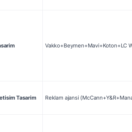
sarim
Vakko+Beymen+Mavi+Koton+LC Waik
letisim Tasarim
Reklam ajansi (McCann+Y&R+Manaj