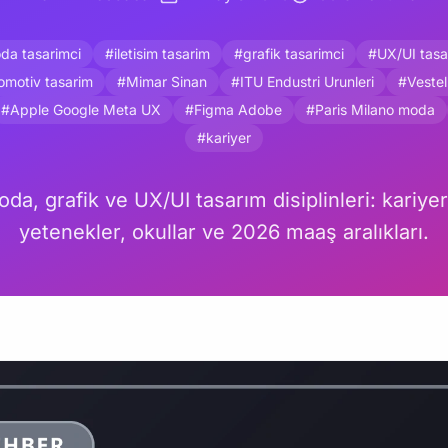
da tasarimci
#iletisim tasarim
#grafik tasarimci
#UX/UI tasa
omotiv tasarim
#Mimar Sinan
#ITU Endustri Urunleri
#Vestel
#Apple Google Meta UX
#Figma Adobe
#Paris Milano moda
#kariyer
da, grafik ve UX/UI tasarım disiplinleri: kariyer 
yetenekler, okullar ve 2026 maaş aralıkları.