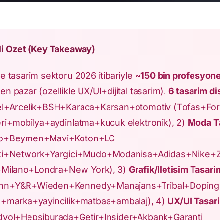
zli Ozet (Key Takeaway)
e tasarim sektoru 2026 itibariyle
~150 bin profesyone
n pazar (ozellikle UX/UI+dijital tasarim).
6 tasarim dis
el+Arcelik+BSH+Karaca+Karsan+otomotiv (Tofas+
eri+mobilya+aydinlatma+kucuk elektronik), 2)
Moda T
ko+Beymen+Mavi+Koton+LC
ki+Network+Yargici+Mudo+Modanisa+Adidas+Nike+Za
+Milano+Londra+New York), 3)
Grafik/Iletisim Tasari
nn+Y&R+Wieden+Kennedy+Manajans+Tribal+Doping
a+marka+yayincilik+matbaa+ambalaj), 4)
UX/UI Tasar
dyol+Hepsiburada+Getir+Insider+Akbank+Garanti