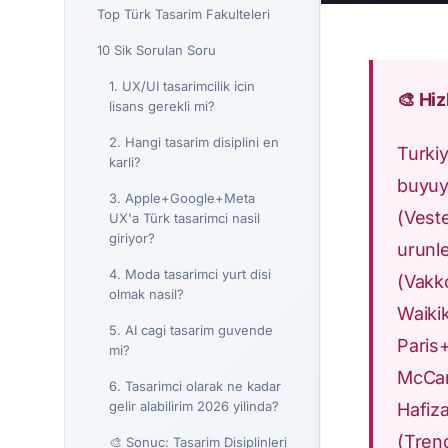
Top Türk Tasarim Fakulteleri
10 Sik Sorulan Soru
1. UX/UI tasarimcilik icin
🎨 Hi
lisans gerekli mi?
2. Hangi tasarim disiplini en
Turkiy
karli?
buyuye
3. Apple+Google+Meta
(Vest
UX'a Türk tasarimci nasil
giriyor?
urunl
4. Moda tasarimci yurt disi
(Vak
olmak nasil?
Waiki
5. AI cagi tasarim guvende
Paris
mi?
McCa
6. Tasarimci olarak ne kadar
gelir alabilirim 2026 yilinda?
Hafiz
(Tren
🎨 Sonuc: Tasarim Disiplinleri