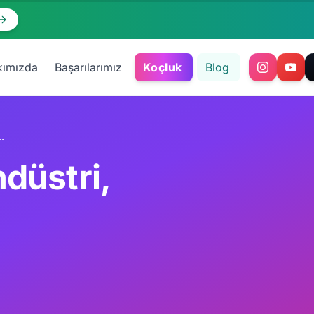
kımızda
Başarılarımız
Koçluk
Blog
stri, Moda, UX/UI (2026)
düstri,