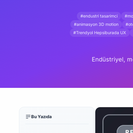
#endustri tasarimci
#mo
#animasyon 3D motion
#ot
#Trendyol Hepsiburada UX
Endüstriyel, mo
Bu Yazıda