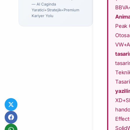
— AI Caginda
BBVA+
Yaratici+Stratejik+Premium
Kariyer Yolu
Anima
Peak
Otosa
VW+Au
tasari
tasar
Tekni
Tasar
yazili
XD+Sk
hando
Effect
Solid