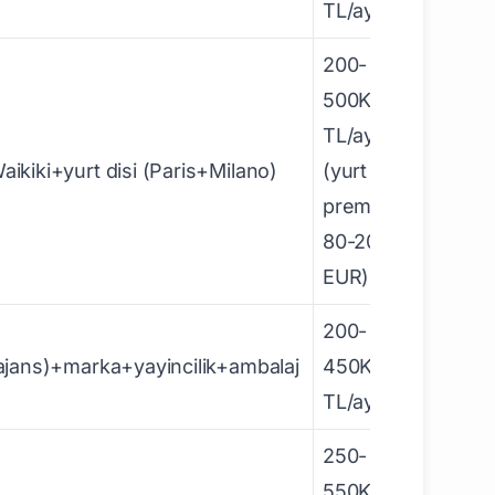
TL/ay
200-
500K
TL/ay
iki+yurt disi (Paris+Milano)
(yurt disi
premium
80-200K
EUR)
200-
ans)+marka+yayincilik+ambalaj
450K
TL/ay
250-
550K