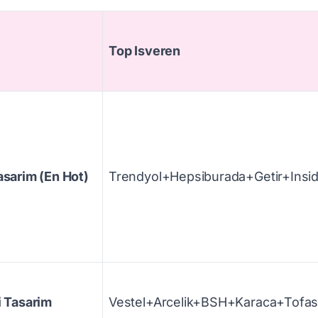
Top Isveren
asarim (En Hot)
Trendyol+Hepsiburada+Getir+Ins
i Tasarim
Vestel+Arcelik+BSH+Karaca+Tof