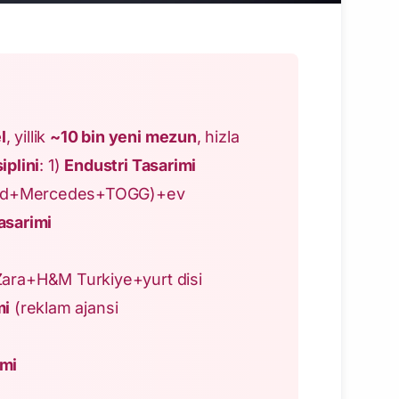
l
, yillik
~10 bin yeni mezun
, hizla
iplini
: 1)
Endustri Tasarimi
Ford+Mercedes+TOGG)+ev
asarimi
ra+H&M Turkiye+yurt disi
mi
(reklam ajansi
imi