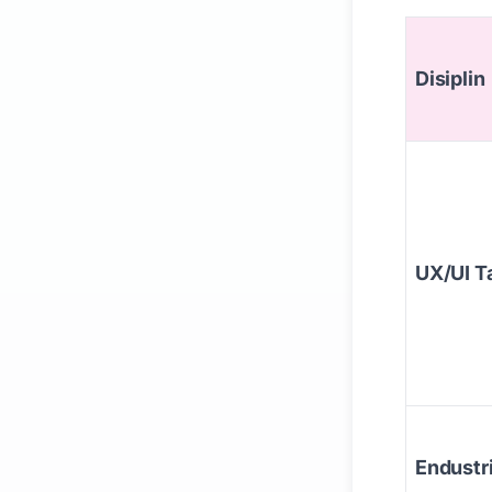
Disiplin
UX/UI T
Endustr