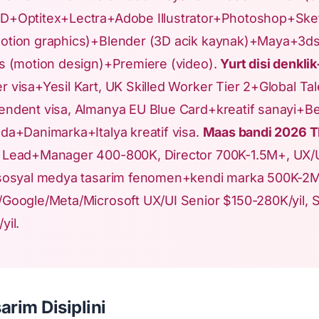
D+Optitex+Lectra+Adobe Illustrator+Photoshop+Sk
otion graphics)+Blender (3D acik kaynak)+Maya+3ds
ts (motion design)+Premiere (video).
Yurt disi denkli
 visa+Yesil Kart, UK Skilled Worker Tier 2+Global Tale
endent visa, Almanya EU Blue Card+kreatif sanayi+Ber
nda+Danimarka+Italya kreatif visa.
Maas bandi 2026 T
 Lead+Manager 400-800K, Director 700K-1.5M+, UX/
 sosyal medya tasarim fenomen+kendi marka 500K-2M+ 
/Google/Meta/Microsoft UX/UI Senior $150-280K/yil, 
yil.
arim Disiplini