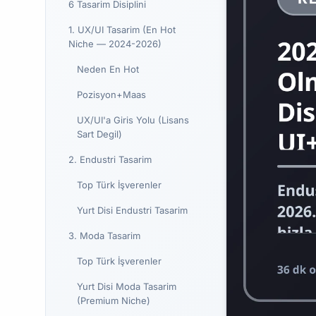
6 Tasarim Disiplini
1. UX/UI Tasarim (En Hot
Niche — 2024-2026)
Neden En Hot
Pozisyon+Maas
UX/UI'a Giris Yolu (Lisans
Sart Degil)
2. Endustri Tasarim
Top Türk İşverenler
Yurt Disi Endustri Tasarim
3. Moda Tasarim
Top Türk İşverenler
Yurt Disi Moda Tasarim
(Premium Niche)