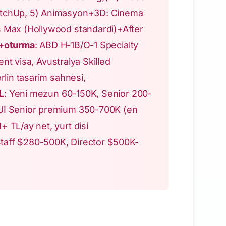
etchUp, 5) Animasyon+3D: Cinema
 Max (Hollywood standardi)+After
k+oturma
: ABD H-1B/O-1 Specialty
nt visa, Avustralya Skilled
lin tasarim sahnesi,
L
: Yeni mezun 60-150K, Senior 200-
UI Senior premium 350-700K (en
TL/ay net, yurt disi
Staff $280-500K, Director $500K-