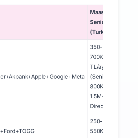
Maas
Senior
(Turkiye)
350-
700K
TL/ay
ider+Akbank+Apple+Google+Meta
(Senior),
800K-
1.5M+
Director
250-
as+Ford+TOGG
550K