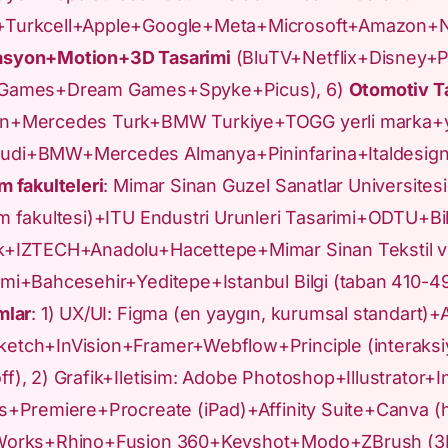
Turkcell+Apple+Google+Meta+Microsoft+Amazon+Netfl
syon+Motion+3D Tasarimi
(BluTV+Netflix+Disney+Pi
 Games+Dream Games+Spyke+Picus), 6)
Otomotiv T
n+Mercedes Turk+BMW Turkiye+TOGG yerli marka+yan
di+BMW+Mercedes Almanya+Pininfarina+Italdesign 
m fakulteleri
: Mimar Sinan Guzel Sanatlar Universitesi
im fakultesi)+ITU Endustri Urunleri Tasarimi+ODTU+B
k+IZTECH+Anadolu+Hacettepe+Mimar Sinan Tekstil 
imi+Bahcesehir+Yeditepe+Istanbul Bilgi (taban 410-4
mlar
: 1) UX/UI: Figma (en yaygın, kurumsal standart)
etch+InVision+Framer+Webflow+Principle (interaksi
ff), 2) Grafik+Iletisim: Adobe Photoshop+Illustrator+
s+Premiere+Procreate (iPad)+Affinity Suite+Canva (hız
Works+Rhino+Fusion 360+Keyshot+Modo+ZBrush (3D