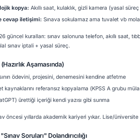
ojik kopya:
Akıllı saat, kulaklık, gizli kamera (yasal süreç
 cevap iletişimi:
Sınava sokulamaz ama tuvalet vb molal
güncel kuralları: sınav salonuna telefon, akıllı saat, tıb
al sınav iptali + yasal süreç.
al (Hazırlık Aşamasında)
ının ödevini, projesini, denemesini kendine atfetme
et kaynaklarını referansız kopyalama (KPSS A grubu mülaka
atGPT) ürettiği içeriği kendi yazısı gibi sunma
av öncesi yıllarda akademik kariyeri yıkar. Lise/üniversite int
"Sınav Soruları" Dolandırıcılığı