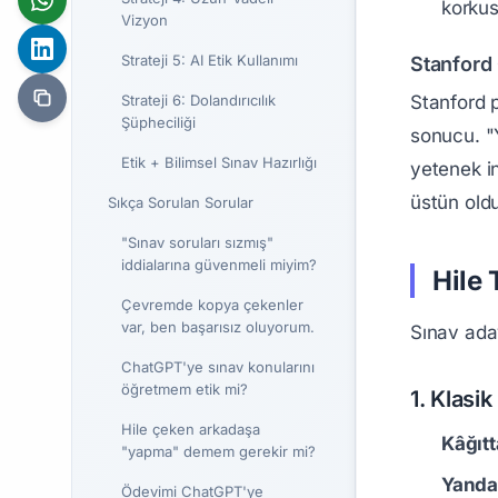
korkus
Vizyon
Strateji 5: AI Etik Kullanımı
Stanford
Stanford 
Strateji 6: Dolandırıcılık
Şüpheciliği
sonucu. "
Etik + Bilimsel Sınav Hazırlığı
yetenek i
üstün oldu
Sıkça Sorulan Sorular
"Sınav soruları sızmış"
iddialarına güvenmeli miyim?
Hile 
Çevremde kopya çekenler
var, ben başarısız oluyorum.
Sınav aday
ChatGPT'ye sınav konularını
öğretmem etik mi?
1. Klasi
Hile çeken arkadaşa
Kâğıt
"yapma" demem gerekir mi?
Yanda
Ödevimi ChatGPT'ye