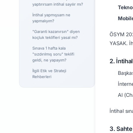
yaptırırsam intihal sayılır mı?
Teknol
İntihal yapmışsam ne
Mobile
yapmalıyım?
"Garanti kazanırsın" diyen
ÖSYM 2026 
koçluk teklifleri yasal mı?
YASAK. İhl
Sınava 1 hafta kala
"sızdırılmış soru" teklifi
2. İntih
geldi, ne yapayım?
İlgili Etik ve Strateji
Başkas
Rehberleri
İntern
AI (Ch
İntihal sın
3. Sahte 