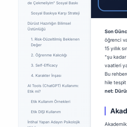
de Çekmeliyim" Sosyal Baskı
Sosyal Baskıya Karşı Strateji
Dürüst Hazırlığın Bilimsel
Üstünlüğü
Son Günc
1. Risk-Düzeltilmiş Beklenen
öğrenci va
Değer
15 yıllık
2. Öğrenme Kalıcılığı
"şu kadar 
vaatleri y
3. Self-Efficacy
Bu rehber
4. Karakter İnşası
hile tespi
AI Tools (ChatGPT) Kullanımı:
net: Dürüs
Etik mi?
Etik Kullanım Örnekleri
Akad
Etik DIŞI Kullanım
İntihal Yapan Adayın Psikolojik
Akademik 