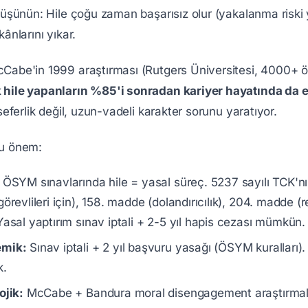
Düşünün: Hile çoğu zaman başarısız olur (yakalanma riski y
kânlarını yıkar.
Cabe'in 1999 araştırması (Rutgers Üniversitesi, 4000+ öğ
hile yapanların %85'i sonradan kariyer hayatında da eti
 seferlik değil, uzun-vadeli karakter sorunu yaratıyor.
u önem:
ÖSYM sınavlarında hile = yasal süreç. 5237 sayılı TCK'n
görevlileri için), 158. madde (dolandırıcılık), 204. madde (
Yasal yaptırım sınav iptali + 2-5 yıl hapis cezası mümkün.
mik:
Sınav iptali + 2 yıl başvuru yasağı (ÖSYM kuralları).
k.
ojik:
McCabe + Bandura moral disengagement araştırmalar