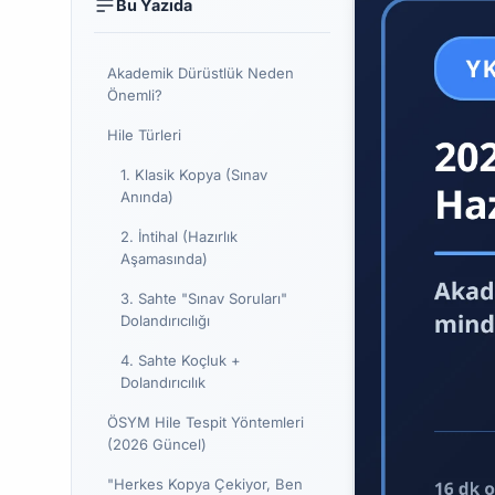
Bu Yazıda
Akademik Dürüstlük Neden
Önemli?
Hile Türleri
1. Klasik Kopya (Sınav
Anında)
2. İntihal (Hazırlık
Aşamasında)
3. Sahte "Sınav Soruları"
Dolandırıcılığı
4. Sahte Koçluk +
Dolandırıcılık
ÖSYM Hile Tespit Yöntemleri
(2026 Güncel)
"Herkes Kopya Çekiyor, Ben