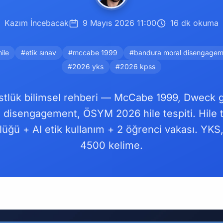
Kazım İncebacak
9 Mayıs 2026 11:00
16 dk okuma
ile
#etik sınav
#mccabe 1999
#bandura moral disengagem
#2026 yks
#2026 kpss
tlük bilimsel rehberi — McCabe 1999, Dweck 
disengagement, ÖSYM 2026 hile tespiti. Hile t
nlüğü + AI etik kullanım + 2 öğrenci vakası. YKS
4500 kelime.