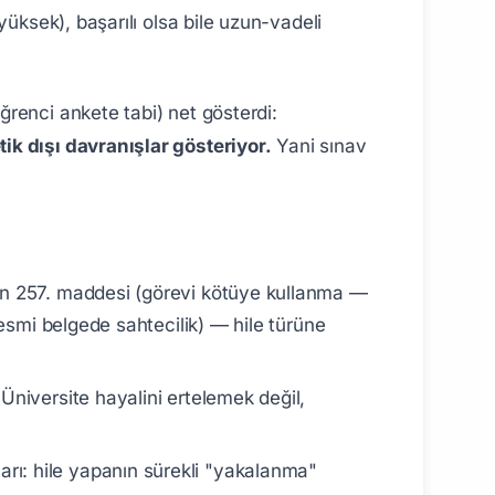
üksek), başarılı olsa bile uzun-vadeli
renci ankete tabi) net gösterdi:
k dışı davranışlar gösteriyor.
Yani sınav
ın 257. maddesi (görevi kötüye kullanma —
resmi belgede sahtecilik) — hile türüne
 Üniversite hayalini ertelemek değil,
ı: hile yapanın sürekli "yakalanma"