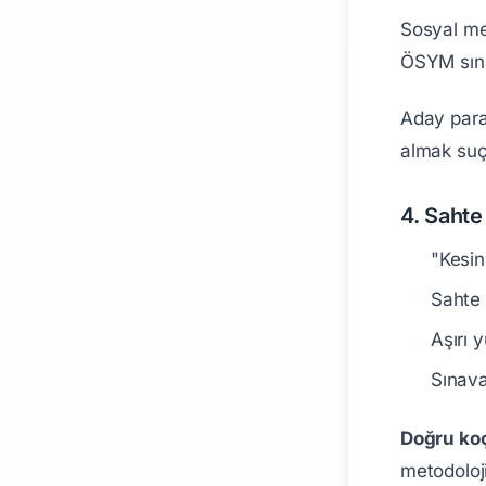
Sosyal med
ÖSYM sınav
Aday paray
almak suç
4. Sahte
"Kesin
Sahte 
Aşırı 
Sınava
Doğru koç
metodoloji