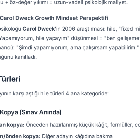
u + öz-değer yıkımı = uzun-vadeli psikolojik maliyet.
 Carol Dweck Growth Mindset Perspektifi
psikoloğu
Carol Dweck
'in 2006 araştırması: hile, "fixed
Yapamıyorum, hile yapayım" düşünmesi = "ben gelişeme
nancı): "Şimdi yapamıyorum, ama çalışırsam yapabilirim."
ğunu kanıtladı.
Türleri
ının karşılaştığı hile türleri 4 ana kategoride:
k Kopya (Sınav Anında)
tan kopya:
Önceden hazırlanmış küçük kâğıt, formüller, c
n/önden kopya:
Diğer adayın kâğıdına bakma