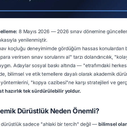
elleme:
8 Mayıs 2026 — 2026 sınav dönemine güncellenm
kasıyla yenilenmiştir.
 sınav koçluğu deneyimimde gördüğüm hassas konulardan b
para verirsen sınav sorularını al" tarzı dolandırıcılık, "ko
aygın. Adaylar sosyal baskı altında — "etrafımdaki herkes
de, bilimsel ve etik temellere dayalı olarak akademik dü
t yöntemlerini, "kopya cazibesi"ne karşı stratejileri ve ge
t hazırlık tek sürdürülebilir yoldur.
emik Dürüstlük Neden Önemli?
dürüstlük sadece "ahlaki bir tercih" değil —
bilimsel ola