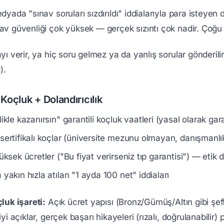
yada "sınav soruları sızdırıldı" iddialarıyla para isteyen 
 güvenliği çok yüksek — gerçek sızıntı çok nadir. Çoğu "sı
ı verir, ya hiç soru gelmez ya da yanlış sorular gönderilir.
).
 Koçluk + Dolandırıcılık
likle kazanırsın" garantili koçluk vaatleri (yasal olarak 
sertifikalı koçlar (üniversite mezunu olmayan, danışmanlık
yüksek ücretler ("Bu fiyat verirseniz tıp garantisi") — etik 
 yakın hızla atılan "1 ayda 100 net" iddiaları
luk işareti:
Açık ücret yapısı (Bronz/Gümüş/Altın gibi şef
yi açıklar, gerçek başarı hikayeleri (rızalı, doğrulanabilir) p