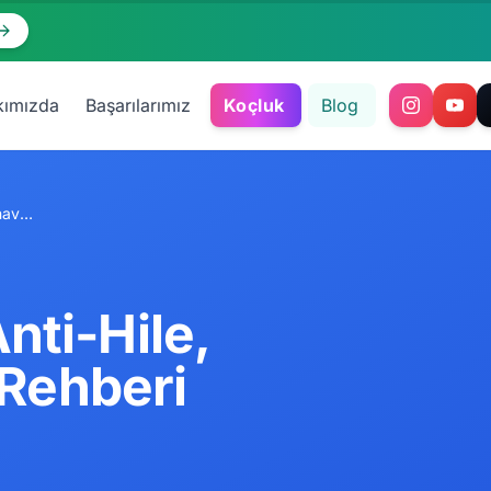
kımızda
Başarılarımız
Koçluk
Blog
2026 Akademik Dürüstlük: Anti-Hile, Etik Sınav Hazırlığı Bilimsel Rehberi
nti-Hile,
 Rehberi