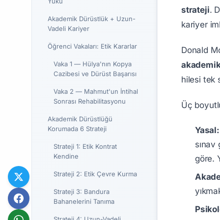
Yükü
strateji
. 
Akademik Dürüstlük + Uzun-
kariyer im
Vadeli Kariyer
Öğrenci Vakaları: Etik Kararlar
Donald Mc
akademik 
Vaka 1 — Hülya'nın Kopya
Cazibesi ve Dürüst Başarısı
hilesi tek
Vaka 2 — Mahmut'un İntihal
Sonrası Rehabilitasyonu
Üç boyutl
Akademik Dürüstlüğü
Korumada 6 Strateji
Yasal:
sınav 
Strateji 1: Etik Kontrat
Kendine
göre. 
Strateji 2: Etik Çevre Kurma
Akade
yıkma
Strateji 3: Bandura
Bahanelerini Tanıma
Psikol
Strateji 4: Uzun-Vadeli