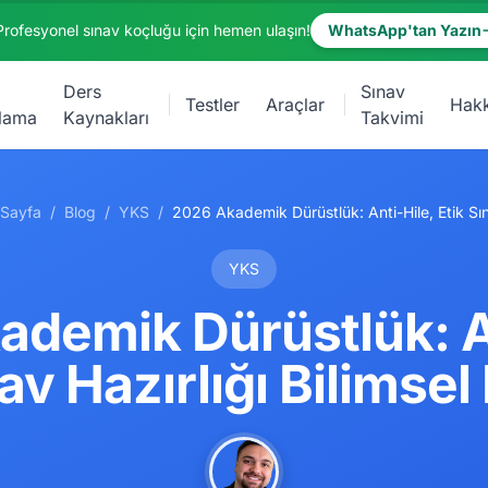
Profesyonel sınav koçluğu için hemen ulaşın!
WhatsApp'tan Yazın
Ders
Sınav
Testler
Araçlar
Hak
lama
Kaynakları
Takvimi
 Sayfa
/
Blog
/
YKS
/
YKS
demik Dürüstlük: A
nav Hazırlığı Bilimsel