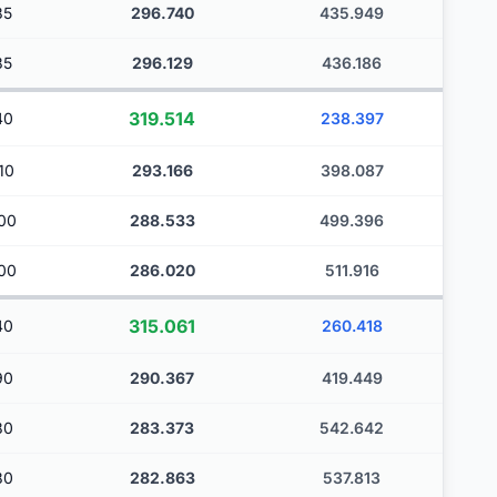
85
296.740
435.949
85
296.129
436.186
319.514
40
238.397
10
293.166
398.087
00
288.533
499.396
00
286.020
511.916
315.061
40
260.418
90
290.367
419.449
80
283.373
542.642
80
282.863
537.813