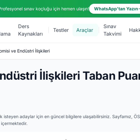
Profesyonel sınav koçluğu için hemen ulaşın!
WhatsApp'tan Yazın
Ders
Sınav
Testler
Araçlar
Hak
lama
Kaynakları
Takvimi
isi ve Endüstri İlişkileri
üstri İlişkileri Taban Puan
isteyen adaylar için en güncel bilgilere ulaşabilirsiniz. Sayfamız, Ö
ı içermektedir.