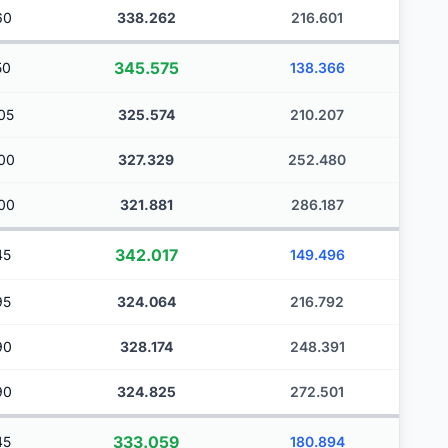
60
338.262
216.601
345.575
50
138.366
05
325.574
210.207
00
327.329
252.480
00
321.881
286.187
342.017
45
149.496
95
324.064
216.792
90
328.174
248.391
90
324.825
272.501
333.059
45
180.894