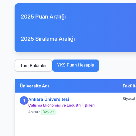
2025 Puan Aralığı
2025 Sıralama Aralığı
YKS Puan Hesapla
Tüm Bölümler
Üniversite Adı
Fakült
Siyasal 
Ankara Üniversitesi
1
Çalışma Ekonomisi ve Endüstri İlişkileri
Ankara
Devlet