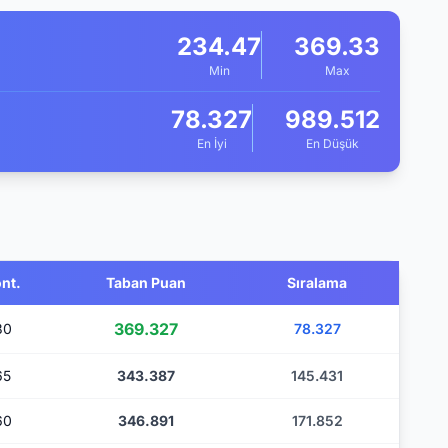
234.47
369.33
Min
Max
78.327
989.512
En İyi
En Düşük
nt.
Taban Puan
Sıralama
369.327
30
78.327
65
343.387
145.431
60
346.891
171.852