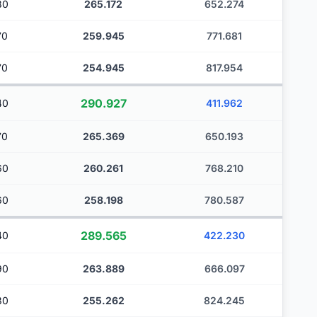
80
265.172
652.274
70
259.945
771.681
70
254.945
817.954
290.927
40
411.962
70
265.369
650.193
60
260.261
768.210
60
258.198
780.587
289.565
40
422.230
90
263.889
666.097
80
255.262
824.245