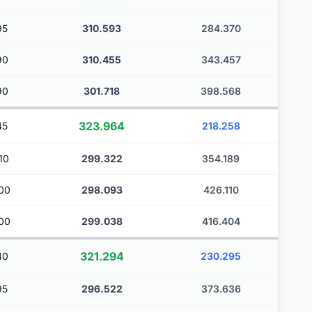
95
310.593
284.370
90
310.455
343.457
90
301.718
398.568
323.964
45
218.258
10
299.322
354.189
00
298.093
426.110
00
299.038
416.404
321.294
40
230.295
95
296.522
373.636