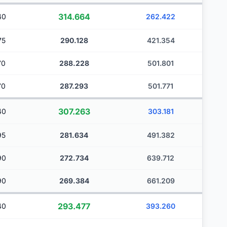
314.664
40
262.422
75
290.128
421.354
70
288.228
501.801
70
287.293
501.771
307.263
40
303.181
95
281.634
491.382
90
272.734
639.712
90
269.384
661.209
293.477
40
393.260