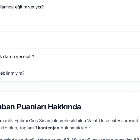
larında eğitim veriyor?
dalına yerleşilir?
bilir miyim?
aban Puanları Hakkında
nlık Eğitimi Giriş Sınavı) ile yerleşilebilen Vakıf Üniversitesi arasın
ekte olup, toplam
1 kontenjan
bulunmaktadır.
nyesinde en düşük taban puanı
62.40
, en yüksek taban puanı ise
62