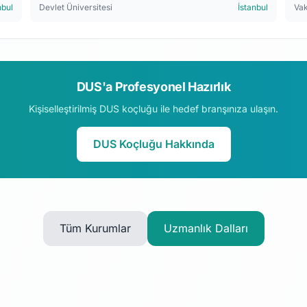
nbul
Devlet Üniversitesi
İstanbul
Vak
DUS'a Profesyonel Hazırlık
Kişiselleştirilmiş DUS koçluğu ile hedef branşınıza ulaşın.
DUS Koçluğu Hakkında
Tüm Kurumlar
Uzmanlık Dalları