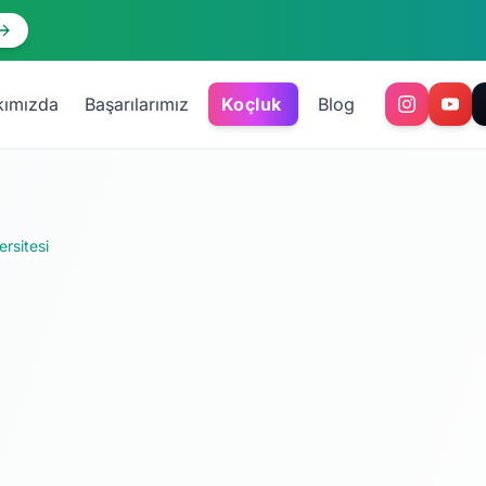
kımızda
Başarılarımız
Koçluk
Blog
rsitesi