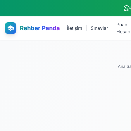
Ana içeriğe atla
Puan
Rehber Panda
İletişim
Sınavlar
Hesap
Ana S