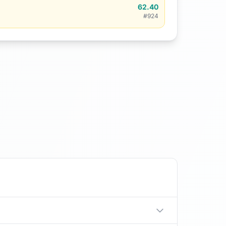
62.40
#924