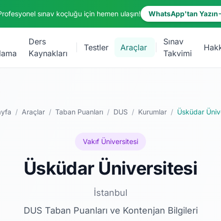
Profesyonel sınav koçluğu için hemen ulaşın!
WhatsApp'tan Yazın
Ders
Sınav
Testler
Araçlar
Hak
lama
Kaynakları
Takvimi
ayfa
/
Araçlar
/
Taban Puanları
/
DUS
/
Kurumlar
/
Üsküdar Ünive
Vakıf Üniversitesi
Üsküdar Üniversitesi
İstanbul
DUS Taban Puanları ve Kontenjan Bilgileri