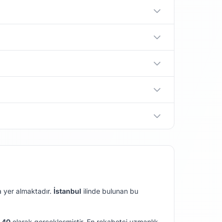
da yer almaktadır.
İstanbul
ilinde bulunan bu
.40
olarak gerçekleşmiştir.
En rekabetçi uzmanlık