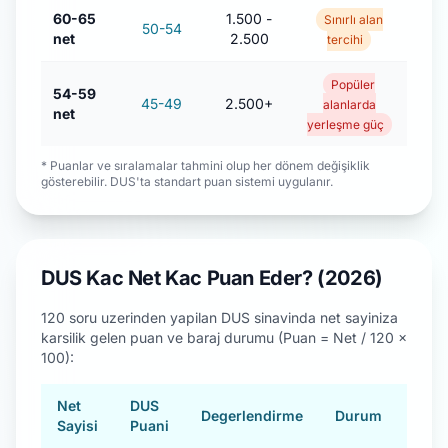
60-65
1.500 -
Sınırlı alan
50-54
net
2.500
tercihi
Popüler
54-59
45-49
2.500+
alanlarda
net
yerleşme güç
* Puanlar ve sıralamalar tahmini olup her dönem değişiklik
gösterebilir. DUS'ta standart puan sistemi uygulanır.
DUS Kac Net Kac Puan Eder? (2026)
120 soru uzerinden yapilan DUS sinavinda net sayiniza
karsilik gelen puan ve baraj durumu (Puan = Net / 120 x
100):
Net
DUS
Degerlendirme
Durum
Sayisi
Puani