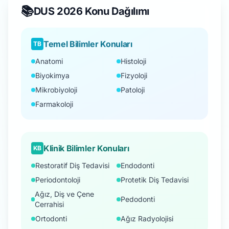
📚
DUS 2026 Konu Dağılımı
Temel Bilimler Konuları
TB
Anatomi
Histoloji
Biyokimya
Fizyoloji
Mikrobiyoloji
Patoloji
Farmakoloji
Klinik Bilimler Konuları
KB
Restoratif Diş Tedavisi
Endodonti
Periodontoloji
Protetik Diş Tedavisi
Ağız, Diş ve Çene
Pedodonti
Cerrahisi
Ortodonti
Ağız Radyolojisi