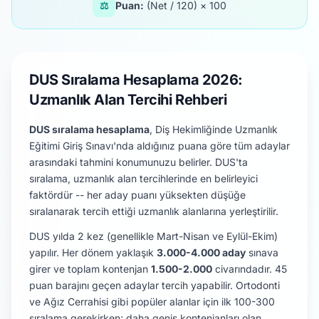
⚖️
Puan:
(Net / 120) × 100
DUS Sıralama Hesaplama 2026:
Uzmanlık Alan Tercihi Rehberi
DUS sıralama hesaplama
, Diş Hekimliğinde Uzmanlık
Eğitimi Giriş Sınavı'nda aldığınız puana göre tüm adaylar
arasındaki tahmini konumunuzu belirler. DUS'ta
sıralama, uzmanlık alan tercihlerinde en belirleyici
faktördür -- her aday puanı yüksekten düşüğe
sıralanarak tercih ettiği uzmanlık alanlarına yerleştirilir.
DUS yılda 2 kez (genellikle Mart-Nisan ve Eylül-Ekim)
yapılır. Her dönem yaklaşık
3.000-4.000 aday
sınava
girer ve toplam kontenjan
1.500-2.000
civarındadır. 45
puan barajını geçen adaylar tercih yapabilir. Ortodonti
ve Ağız Cerrahisi gibi popüler alanlar için ilk 100-300
sıralama gerekirken; daha geniş kontenjanları olan