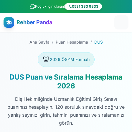
Ana içeriğe atla
Koçluk için ulaşın!
0531 333 9833
Rehber Panda
Ana Sayfa
/
Puan Hesaplama
/
DUS
🦷
2026 ÖSYM Formatı
DUS Puan ve Sıralama Hesaplama
2026
Diş Hekimliğinde Uzmanlık Eğitimi Giriş Sınavı
puanınızı hesaplayın. 120 soruluk sınavdaki doğru ve
yanlış sayınızı girin, tahmini puanınızı ve sıralamanızı
görün.