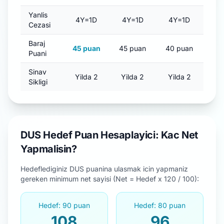
Yanlis
4Y=1D
4Y=1D
4Y=1D
Cezasi
Baraj
45 puan
45 puan
40 puan
Puani
Sinav
Yilda 2
Yilda 2
Yilda 2
Sikligi
DUS Hedef Puan Hesaplayici: Kac Net
Yapmalisin?
Hedeflediginiz DUS puanina ulasmak icin yapmaniz
gereken minimum net sayisi (Net = Hedef x 120 / 100):
Hedef: 90 puan
Hedef: 80 puan
108
96