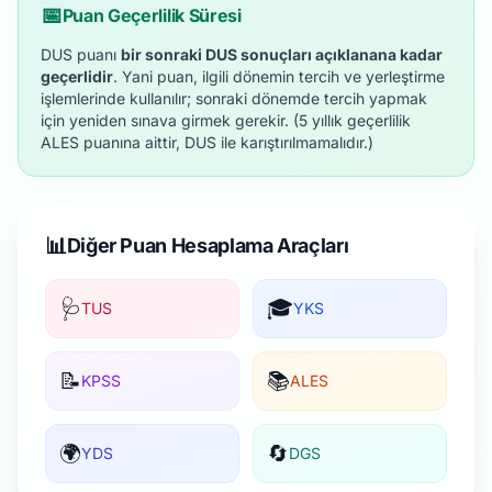
📅
Puan Geçerlilik Süresi
DUS puanı
bir sonraki DUS sonuçları açıklanana kadar
geçerlidir
. Yani puan, ilgili dönemin tercih ve yerleştirme
işlemlerinde kullanılır; sonraki dönemde tercih yapmak
için yeniden sınava girmek gerekir. (5 yıllık geçerlilik
ALES puanına aittir, DUS ile karıştırılmamalıdır.)
📊
Diğer Puan Hesaplama Araçları
🩺
🎓
TUS
YKS
📝
📚
KPSS
ALES
🌍
🔄
YDS
DGS