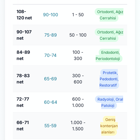
108-
Ortodonti, Ağız
90-100
1 - 50
120 net
Cerrahisi
90-107
Ortodonti, Ağız
75-89
50 - 100
net
Cerrahisi
84-89
100 -
Endodonti,
70-74
net
300
Periodontoloji
Protetik,
78-83
300 -
65-69
Pedodonti,
net
600
Restoratif
72-77
600 -
Radyoloji, Oral
60-64
net
1.000
Patoloji
Geniş
66-71
1.000 -
55-59
kontenjan
net
1.500
alanları