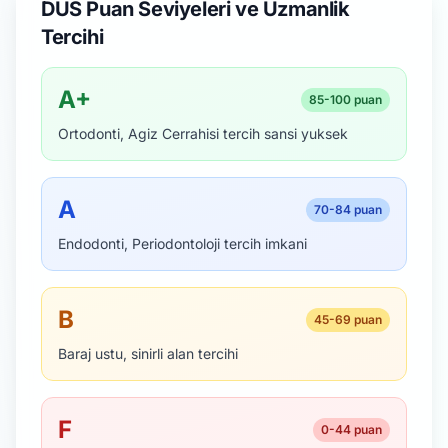
DUS Puan Seviyeleri ve Uzmanlik
Tercihi
A+
85-100 puan
Ortodonti, Agiz Cerrahisi tercih sansi yuksek
A
70-84 puan
Endodonti, Periodontoloji tercih imkani
B
45-69 puan
Baraj ustu, sinirli alan tercihi
F
0-44 puan