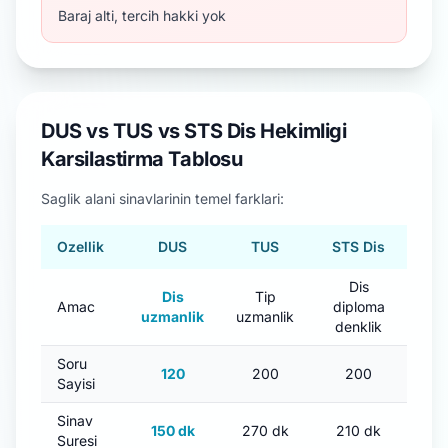
Baraj alti, tercih hakki yok
DUS vs TUS vs STS Dis Hekimligi
Karsilastirma Tablosu
Saglik alani sinavlarinin temel farklari:
Ozellik
DUS
TUS
STS Dis
Dis
Dis
Tip
Amac
diploma
uzmanlik
uzmanlik
denklik
Soru
120
200
200
Sayisi
Sinav
150 dk
270 dk
210 dk
Suresi