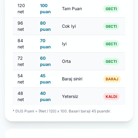
120
100
Tam Puan
GECTI
net
puan
96
80
Cok Iyi
GECTI
net
puan
84
70
Iyi
GECTI
net
puan
72
60
Orta
GECTI
net
puan
54
45
Baraj siniri
BARAJ
net
puan
48
40
Yetersiz
KALDI
net
puan
* DUS Puani = (Net / 120) x 100. Basari baraji 45 puandir.