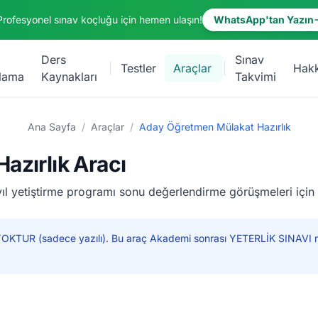
Profesyonel sınav koçluğu için hemen ulaşın!
WhatsApp'tan Yazın
Ders
Sınav
Testler
Araçlar
Hak
lama
Kaynakları
Takvimi
Ana Sayfa
/
Araçlar
/
Aday Öğretmen Mülakat Hazırlık
azırlık Aracı
ıl yetiştirme programı sonu değerlendirme görüşmeleri için 
KTUR (sadece yazılı). Bu araç Akademi sonrası YETERLİK SINAVI m