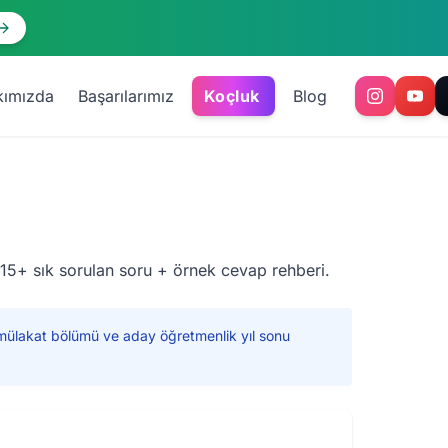
kımızda
Başarılarımız
Koçluk
Blog
15+ sık sorulan soru + örnek cevap rehberi.
ülakat bölümü ve aday öğretmenlik yıl sonu