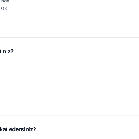
ğinde
 YOK
iniz?
kkat edersiniz?