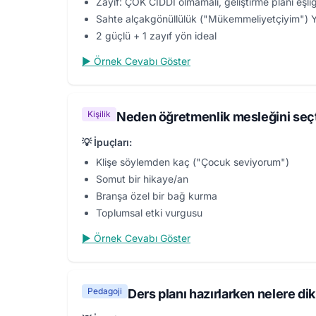
Zayıf: ÇOK CİDDİ olmamalı, geliştirme planı eşli
Sahte alçakgönüllülük ("Mükemmeliyetçiyim")
2 güçlü + 1 zayıf yön ideal
▶ Örnek Cevabı Göster
Kişilik
Neden öğretmenlik mesleğini seçt
💡 İpuçları:
Klişe söylemden kaç ("Çocuk seviyorum")
Somut bir hikaye/an
Branşa özel bir bağ kurma
Toplumsal etki vurgusu
▶ Örnek Cevabı Göster
Pedagoji
Ders planı hazırlarken nelere di