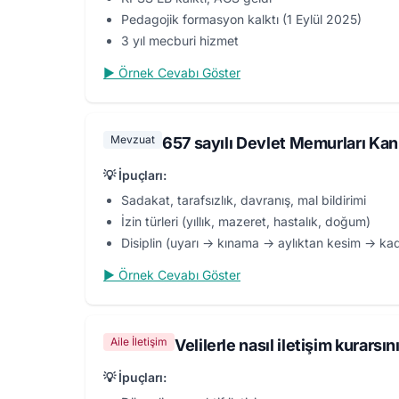
Pedagojik formasyon kalktı (1 Eylül 2025)
3 yıl mecburi hizmet
▶ Örnek Cevabı Göster
Mevzuat
657 sayılı Devlet Memurları Kan
💡 İpuçları:
Sadakat, tarafsızlık, davranış, mal bildirimi
İzin türleri (yıllık, mazeret, hastalık, doğum)
Disiplin (uyarı → kınama → aylıktan kesim → k
▶ Örnek Cevabı Göster
Aile İletişim
Velilerle nasıl iletişim kurars
💡 İpuçları: