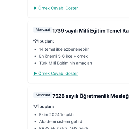
▶ Örnek Cevabı Göster
Mevzuat
1739 sayılı Millî Eğitim Temel K
💡 İpuçları:
14 temel ilke ezberlenebilir
En önemli 5-6 ilke + örnek
Türk Millî Eğitiminin amaçları
▶ Örnek Cevabı Göster
Mevzuat
7528 sayılı Öğretmenlik Mesleği
💡 İpuçları:
Ekim 2024'te çıktı
Akademi sistemi getirdi
KPSS EB kalktı, AGS geldi