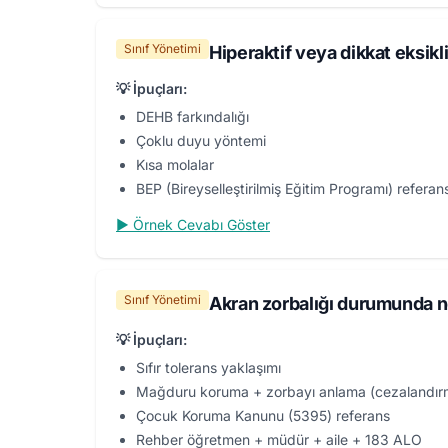
Sınıf Yönetimi
Hiperaktif veya dikkat eksikli
💡 İpuçları:
DEHB farkındalığı
Çoklu duyu yöntemi
Kısa molalar
BEP (Bireyselleştirilmiş Eğitim Programı) referan
▶ Örnek Cevabı Göster
Sınıf Yönetimi
Akran zorbalığı durumunda n
💡 İpuçları:
Sıfır tolerans yaklaşımı
Mağduru koruma + zorbayı anlama (cezalandırm
Çocuk Koruma Kanunu (5395) referans
Rehber öğretmen + müdür + aile + 183 ALO