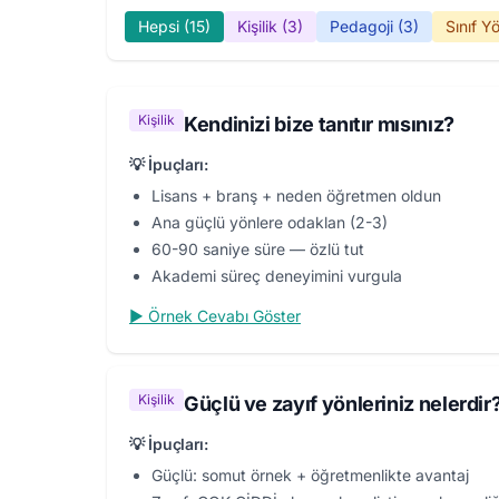
Hepsi (15)
Kişilik (3)
Pedagoji (3)
Sınıf Y
Kişilik
Kendinizi bize tanıtır mısınız?
💡 İpuçları:
Lisans + branş + neden öğretmen oldun
Ana güçlü yönlere odaklan (2-3)
60-90 saniye süre — özlü tut
Akademi süreç deneyimini vurgula
▶ Örnek Cevabı Göster
Kişilik
Güçlü ve zayıf yönleriniz nelerdir
💡 İpuçları:
Güçlü: somut örnek + öğretmenlikte avantaj