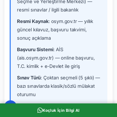
Seçme ve Yerleştirme Merkezi) —
resmi sınavlar / ilgili bakanlık
Resmi Kaynak
: osym.gov.tr — yıllık
güncel kılavuz, başvuru takvimi,
sonuç açıklama
Başvuru Sistemi
: AİS
(ais.osym.gov.tr) — online başvuru,
T.C. kimlik + e-Devlet ile giriş
Sınav Türü
: Çoktan seçmeli (5 şıklı) —
bazı sınavlarda klasik/sözlü mülakat
oturumu
Yanlış Cezası
: Sınav türüne göre
Koçluk İçin Bilgi Al
değişir — TYT/YKS/DGS/ALES/TUS