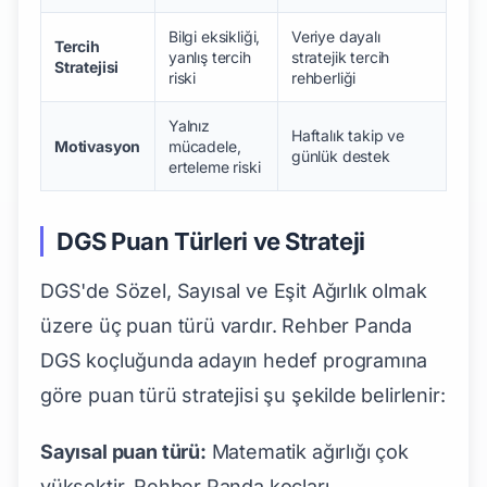
Bilgi eksikliği,
Veriye dayalı
Tercih
yanlış tercih
stratejik tercih
Stratejisi
riski
rehberliği
Yalnız
Haftalık takip ve
Motivasyon
mücadele,
günlük destek
erteleme riski
DGS Puan Türleri ve Strateji
DGS'de Sözel, Sayısal ve Eşit Ağırlık olmak
üzere üç puan türü vardır. Rehber Panda
DGS koçluğunda adayın hedef programına
göre puan türü stratejisi şu şekilde belirlenir:
Sayısal puan türü:
Matematik ağırlığı çok
yüksektir. Rehber Panda koçları,