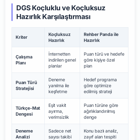
DGS Koçluklu ve Koçluksuz
Hazırlık Karşılaştırması
Koçluksuz
Rehber Panda ile
Kriter
Hazırlık
Hazırlık
İnternetten
Puan türü ve hedefe
Çalışma
indirilen genel
göre kişiye özel
Planı
planlar
plan
Deneme
Hedef programa
Puan Türü
yanılma ile
göre optimize
Stratejisi
keşfetme
edilmiş strateji
Eşit vakit
Puan türüne göre
Türkçe-Mat
ayırma,
ağırlıklandırılmış
Dengesi
verimsizlik
denge
Deneme
Sadece net
Konu bazlı analiz,
Analizi
sayısı takibi
zayıf alan tespiti