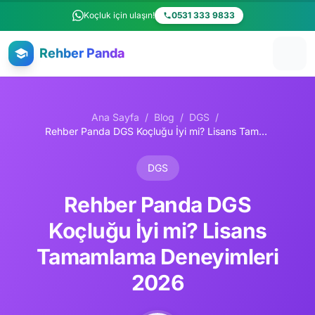
Ana içeriğe atla
Koçluk için ulaşın!
0531 333 9833
Rehber Panda
Ana Sayfa
/
Blog
/
DGS
/
Rehber Panda DGS Koçluğu İyi mi? Lisans Tamamlama Deneyimleri 2026
DGS
Rehber Panda DGS
Koçluğu İyi mi? Lisans
Tamamlama Deneyimleri
2026