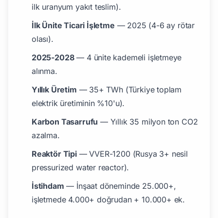
ilk uranyum yakıt teslim).
İlk Ünite Ticari İşletme
— 2025 (4-6 ay rötar
olası).
2025-2028
— 4 ünite kademeli işletmeye
alınma.
Yıllık Üretim
— 35+ TWh (Türkiye toplam
elektrik üretiminin %10'u).
Karbon Tasarrufu
— Yıllık 35 milyon ton CO2
azalma.
Reaktör Tipi
— VVER-1200 (Rusya 3+ nesil
pressurized water reactor).
İstihdam
— İnşaat döneminde 25.000+,
işletmede 4.000+ doğrudan + 10.000+ ek.