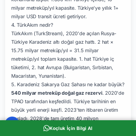
milyar metreküp/yıl kapasite. Türkiye'ye yıllık 1+
milyar USD transit ücreti getiriyor.
4. TürkAkım nedir?
TürkAkım (TurkStream), 2020'de açılan Rusya-
Türkiye Karadeniz altı doğal gaz hattı. 2 hat ×
15.75 milyar metreküp/yıl = 31.5 milyar
metreküp/yıl toplam kapasite. 1. hat Türkiye iç
tüketimi, 2. hat Avrupa (Bulgaristan, Sırbistan,
Macaristan, Yunanistan).
5. Karadeniz Sakarya Gaz Sahası ne kadar büyük?
540 milyar metreküp doğal gaz rezervi
. 2020'de
TPAO tarafından keşfedildi. Türkiye tarihinin en
büyük yerli enerji keşfi. 2023'ten itibaren üretim
başladı, 2028'de tam üretim 40 milyon
metreküp/gün hedef. Türkiye'nin yıllık doğal gaz
Koçluk İçin Bilgi Al
tüketiminin %20-25'ini karşılayacak.