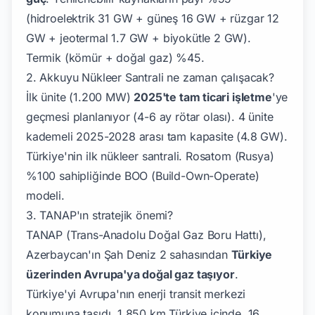
(hidroelektrik 31 GW + güneş 16 GW + rüzgar 12
GW + jeotermal 1.7 GW + biyokütle 2 GW).
Termik (kömür + doğal gaz) %45.
2. Akkuyu Nükleer Santrali ne zaman çalışacak?
İlk ünite (1.200 MW)
2025'te tam ticari işletme
'ye
geçmesi planlanıyor (4-6 ay rötar olası). 4 ünite
kademeli 2025-2028 arası tam kapasite (4.8 GW).
Türkiye'nin ilk nükleer santrali. Rosatom (Rusya)
%100 sahipliğinde BOO (Build-Own-Operate)
modeli.
3. TANAP'ın stratejik önemi?
TANAP (Trans-Anadolu Doğal Gaz Boru Hattı),
Azerbaycan'ın Şah Deniz 2 sahasından
Türkiye
üzerinden Avrupa'ya doğal gaz taşıyor
.
Türkiye'yi Avrupa'nın enerji transit merkezi
konumuna taşıdı. 1.850 km Türkiye içinde, 16