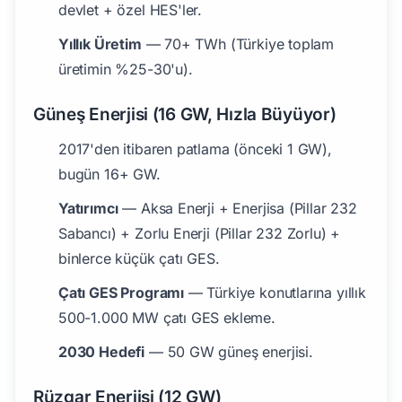
devlet + özel HES'ler.
Yıllık Üretim
— 70+ TWh (Türkiye toplam
üretimin %25-30'u).
Güneş Enerjisi (16 GW, Hızla Büyüyor)
2017'den itibaren patlama (önceki 1 GW),
bugün 16+ GW.
Yatırımcı
— Aksa Enerji + Enerjisa (Pillar 232
Sabancı) + Zorlu Enerji (Pillar 232 Zorlu) +
binlerce küçük çatı GES.
Çatı GES Programı
— Türkiye konutlarına yıllık
500-1.000 MW çatı GES ekleme.
2030 Hedefi
— 50 GW güneş enerjisi.
Rüzgar Enerjisi (12 GW)