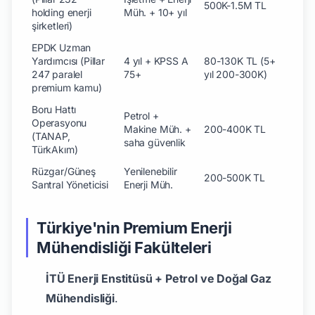
500K-1.5M TL
holding enerji
Müh. + 10+ yıl
şirketleri)
EPDK Uzman
Yardımcısı (Pillar
4 yıl + KPSS A
80-130K TL (5+
247 paralel
75+
yıl 200-300K)
premium kamu)
Boru Hattı
Petrol +
Operasyonu
Makine Müh. +
200-400K TL
(TANAP,
saha güvenlik
TürkAkım)
Rüzgar/Güneş
Yenilenebilir
200-500K TL
Santral Yöneticisi
Enerji Müh.
Türkiye'nin Premium Enerji
Mühendisliği Fakülteleri
İTÜ Enerji Enstitüsü + Petrol ve Doğal Gaz
Mühendisliği
.