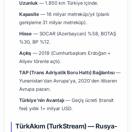
Uzunluk
— 1.850 km Türkiye içinde.
Kapasite
— 16 milyar metreküp/yıl (planlı
genişleme 31 milyar metreküp).
Hisse
— SOCAR (Azerbaycan) %58, BOTAŞ
%30, BP %12.
Açılış
— 2018 (Cumhurbaşkanı Erdoğan +
Aliyev törenle açtı).
TAP (Trans Adriyatik Boru Hattı) Bağlantısı
—
Yunanistan'dan Avrupa'ya, 2020'den itibaren
Avrupa pazarı.
Türkiye'nin Avantajı
— Geçiş ücreti (transit
fee) yıllık 1+ milyar USD.
TürkAkım (TurkStream) — Rusya-