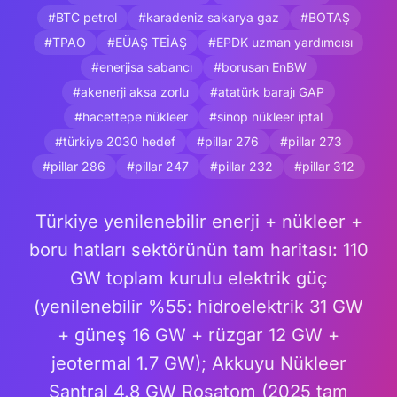
#BTC petrol
#karadeniz sakarya gaz
#BOTAŞ
#TPAO
#EÜAŞ TEİAŞ
#EPDK uzman yardımcısı
#enerjisa sabancı
#borusan EnBW
#akenerji aksa zorlu
#atatürk barajı GAP
#hacettepe nükleer
#sinop nükleer iptal
#türkiye 2030 hedef
#pillar 276
#pillar 273
#pillar 286
#pillar 247
#pillar 232
#pillar 312
Türkiye yenilenebilir enerji + nükleer +
boru hatları sektörünün tam haritası: 110
GW toplam kurulu elektrik güç
(yenilenebilir %55: hidroelektrik 31 GW
+ güneş 16 GW + rüzgar 12 GW +
jeotermal 1.7 GW); Akkuyu Nükleer
Santral 4.8 GW Rosatom (2025 tam