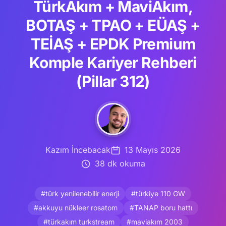
TürkAkım + MaviAkım,
BOTAŞ + TPAO + EÜAŞ +
TEİAŞ + EPDK Premium
Komple Kariyer Rehberi
(Pillar 312)
Kazım İncebacak
13 Mayıs 2026
38 dk okuma
#türk yenilenebilir enerji
#türkiye 110 GW
#akkuyu nükleer rosatom
#TANAP boru hattı
#türkakım turkstream
#maviakım 2003