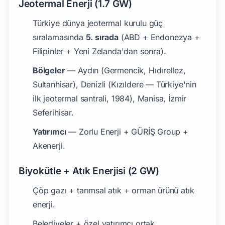
Jeotermal Enerji (1.7 GW)
Türkiye dünya jeotermal kurulu güç
sıralamasında
5. sırada
(ABD + Endonezya +
Filipinler + Yeni Zelanda'dan sonra).
Bölgeler
— Aydın (Germencik, Hıdırellez,
Sultanhisar), Denizli (Kızıldere — Türkiye'nin
ilk jeotermal santrali, 1984), Manisa, İzmir
Seferihisar.
Yatırımcı
— Zorlu Enerji + GÜRİŞ Group +
Akenerji.
Biyokütle + Atık Enerjisi (2 GW)
Çöp gazı + tarımsal atık + orman ürünü atık
enerji.
Belediyeler + özel yatırımcı ortak.