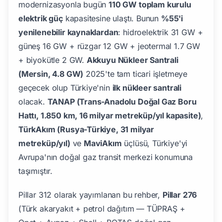
modernizasyonla bugün
110 GW toplam kurulu
elektrik güç
kapasitesine ulaştı. Bunun
%55'i
yenilenebilir kaynaklardan
: hidroelektrik 31 GW +
güneş 16 GW + rüzgar 12 GW + jeotermal 1.7 GW
+ biyokütle 2 GW.
Akkuyu Nükleer Santrali
(Mersin, 4.8 GW)
2025'te tam ticari işletmeye
geçecek olup Türkiye'nin
ilk nükleer santrali
olacak.
TANAP (Trans-Anadolu Doğal Gaz Boru
Hattı, 1.850 km, 16 milyar metreküp/yıl kapasite)
,
TürkAkım (Rusya-Türkiye, 31 milyar
metreküp/yıl)
ve
MaviAkım
üçlüsü, Türkiye'yi
Avrupa'nın doğal gaz transit merkezi konumuna
taşımıştır.
Pillar 312 olarak yayımlanan bu rehber,
Pillar 276
(Türk akaryakıt + petrol dağıtım — TÜPRAŞ +