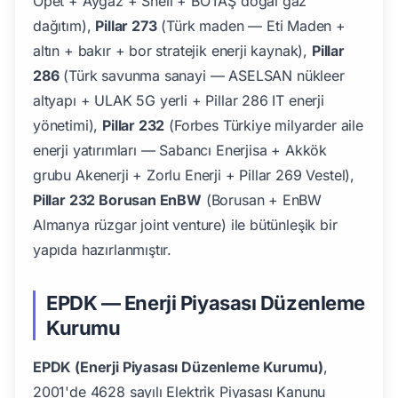
Opet + Aygaz + Shell + BOTAŞ doğal gaz
dağıtım),
Pillar 273
(Türk maden — Eti Maden +
altın + bakır + bor stratejik enerji kaynak),
Pillar
286
(Türk savunma sanayi — ASELSAN nükleer
altyapı + ULAK 5G yerli + Pillar 286 IT enerji
yönetimi),
Pillar 232
(Forbes Türkiye milyarder aile
enerji yatırımları — Sabancı Enerjisa + Akkök
grubu Akenerji + Zorlu Enerji + Pillar 269 Vestel),
Pillar 232 Borusan EnBW
(Borusan + EnBW
Almanya rüzgar joint venture) ile bütünleşik bir
yapıda hazırlanmıştır.
EPDK — Enerji Piyasası Düzenleme
Kurumu
EPDK (Enerji Piyasası Düzenleme Kurumu)
,
2001'de 4628 sayılı Elektrik Piyasası Kanunu