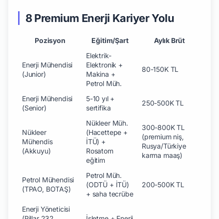
8 Premium Enerji Kariyer Yolu
Pozisyon
Eğitim/Şart
Aylık Brüt
Elektrik-
Enerji Mühendisi
Elektronik +
80-150K TL
(Junior)
Makina +
Petrol Müh.
Enerji Mühendisi
5-10 yıl +
250-500K TL
(Senior)
sertifika
Nükleer Müh.
300-800K TL
Nükleer
(Hacettepe +
(premium niş,
Mühendis
İTÜ) +
Rusya/Türkiye
(Akkuyu)
Rosatom
karma maaş)
eğitim
Petrol Müh.
Petrol Mühendisi
(ODTÜ + İTÜ)
200-500K TL
(TPAO, BOTAŞ)
+ saha tecrübe
Enerji Yöneticisi
(Pillar 232
İşletme + Enerji