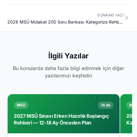
SONRAKI YAZI
2026 MSÜ Mülakat 200 Soru Bankası: Kategorize Rehber + Model Cevaplar
İlgili Yazılar
Bu konularda daha fazla bilgi edinmek için diğer
yazılarımızı keşfedin
🎖️
MSÜ
14 dk
MS
2027 MSÜ Sınavı Erken Hazırlık Başlangıç
2026
Rehberi — 12-18 Ay Önceden Plan
Kate