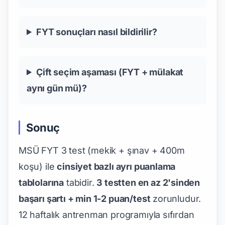
FYT sonuçları nasıl bildirilir?
Çift seçim aşaması (FYT + mülakat
aynı gün mü)?
Sonuç
MSÜ FYT 3 test (mekik + şınav + 400m
koşu) ile
cinsiyet bazlı ayrı puanlama
tablolarına
tabidir.
3 testten en az 2'sinden
başarı şartı + min 1-2 puan/test
zorunludur.
12 haftalık antrenman programıyla sıfırdan