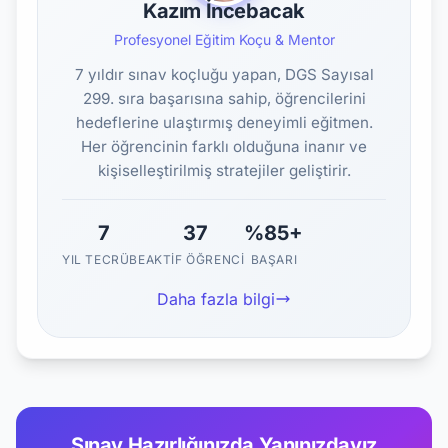
Kazım İncebacak
Profesyonel Eğitim Koçu & Mentor
7 yıldır sınav koçluğu yapan, DGS Sayısal
299. sıra başarısına sahip, öğrencilerini
hedeflerine ulaştırmış deneyimli eğitmen.
Her öğrencinin farklı olduğuna inanır ve
kişiselleştirilmiş stratejiler geliştirir.
7
37
%85+
YIL TECRÜBE
AKTIF ÖĞRENCI
BAŞARI
Daha fazla bilgi
Sınav Hazırlığınızda Yanınızdayız