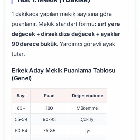
1 dakikada yapılan mekik sayısına göre
puanlanır. Mekik standart formu:
sırt yere
değecek + dirsek dize değecek + ayaklar
90 derece bükük
. Yardımcı görevli ayak
tutar.
Erkek Aday Mekik Puanlama Tablosu
(Genel)
Sayı
Puan
Değerlendirme
60+
100
Mükemmel
55-59
90-95
Çok İyi
50-54
75-85
İyi