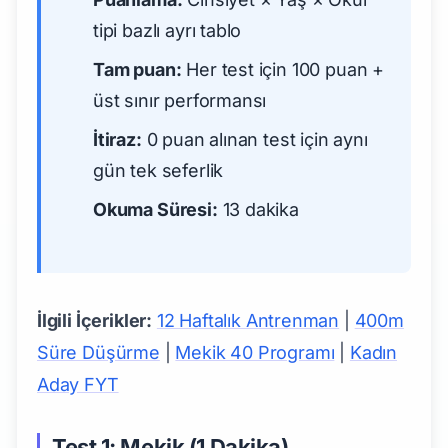
tipi bazlı ayrı tablo
Tam puan:
Her test için 100 puan +
üst sınır performansı
İtiraz:
0 puan alınan test için aynı
gün tek seferlik
Okuma Süresi:
13 dakika
İlgili İçerikler:
12 Haftalık Antrenman
|
400m
Süre Düşürme
|
Mekik 40 Programı
|
Kadın
Aday FYT
Test 1: Mekik (1 Dakika)