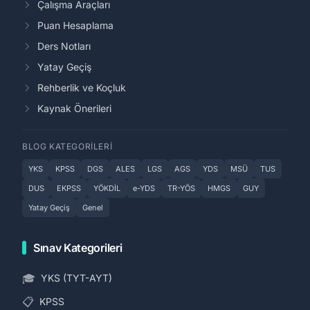
Çalışma Araçları
Puan Hesaplama
Ders Notları
Yatay Geçiş
Rehberlik ve Koçluk
Kaynak Önerileri
BLOG KATEGORILERI
YKS
KPSS
DGS
ALES
LGS
AGS
YDS
MSÜ
TUS
DUS
EKPSS
YÖKDİL
e-YDS
TR-YÖS
HMGS
GUY
Yatay Geçiş
Genel
Sınav Kategorileri
🎓
YKS (TYT-AYT)
📋
KPSS