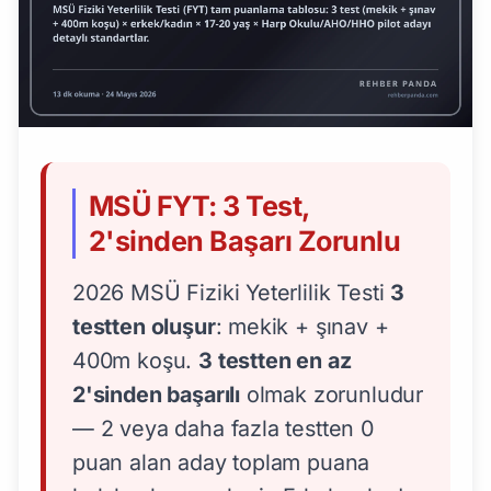
MSÜ FYT: 3 Test,
2'sinden Başarı Zorunlu
2026 MSÜ Fiziki Yeterlilik Testi
3
testten oluşur
: mekik + şınav +
400m koşu.
3 testten en az
2'sinden başarılı
olmak zorunludur
— 2 veya daha fazla testten 0
puan alan aday toplam puana