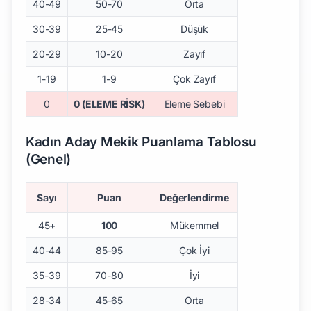
40-49
50-70
Orta
30-39
25-45
Düşük
20-29
10-20
Zayıf
1-19
1-9
Çok Zayıf
0
0 (ELEME RİSK)
Eleme Sebebi
Kadın Aday Mekik Puanlama Tablosu
(Genel)
Sayı
Puan
Değerlendirme
45+
100
Mükemmel
40-44
85-95
Çok İyi
35-39
70-80
İyi
28-34
45-65
Orta