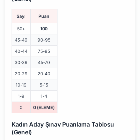
Sayı
Puan
50+
100
45-49
90-95
40-44
75-85
30-39
45-70
20-29
20-40
10-19
5-15
1-9
1-4
0
0 (ELEME)
Kadın Aday Şınav Puanlama Tablosu
(Genel)