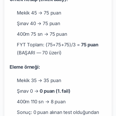
Mekik 45 → 75 puan
Şınav 40 → 75 puan
400m 75 sn → 75 puan
FYT Toplam: (75+75+75)/3 =
75 puan
(BAŞARI — 70 üzeri)
Eleme örneği:
Mekik 35 → 35 puan
Şınav 0 →
0 puan (1. fail)
400m 110 sn → 8 puan
Sonuç: 0 puan alınan test olduğundan