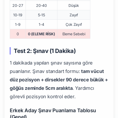
20-27
20-40
Düşük
10-19
5-15
Zayıf
1-9
1-4
Çok Zayıf
0
0 (ELEME RİSK)
Eleme Sebebi
Test 2: Şınav (1 Dakika)
1 dakikada yapılan şınav sayısına göre
puanlanır. Şınav standart formu:
tam vücut
düz pozisyon + dirsekler 90 derece bükük +
göğüs zeminde 5cm aralıkta
. Yardımcı
görevli pozisyon kontrol eder.
Erkek Aday Şınav Puanlama Tablosu
(Genel)