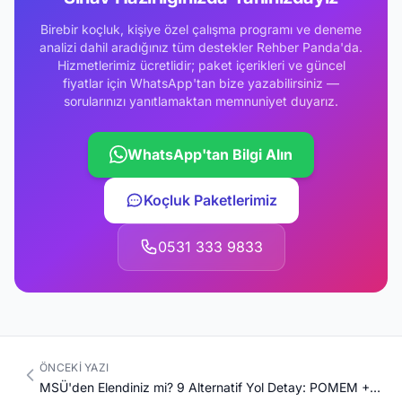
Birebir koçluk, kişiye özel çalışma programı ve deneme
analizi dahil aradığınız tüm destekler Rehber Panda'da.
Hizmetlerimiz ücretlidir; paket içerikleri ve güncel
fiyatlar için WhatsApp'tan bize yazabilirsiniz —
sorularınızı yanıtlamaktan memnuniyet duyarız.
WhatsApp'tan Bilgi Alın
Koçluk Paketlerimiz
0531 333 9833
ÖNCEKI YAZI
MSÜ'den Elendiniz mi? 9 Alternatif Yol Detay: POMEM + PMYO + JSGA + Bekçilik + Sözleşmeli Er + Uzman Erbaş + Polis Akademisi + Astsubay MYO + YKS