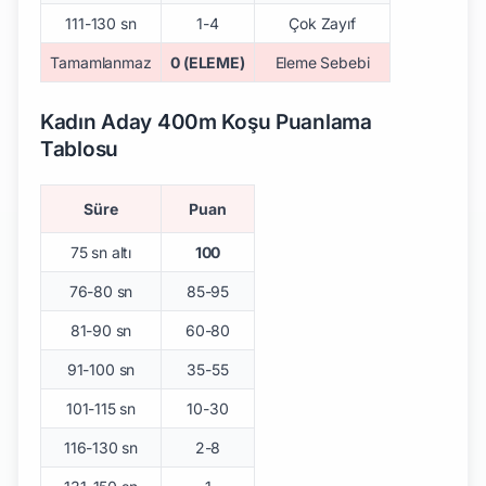
111-130 sn
1-4
Çok Zayıf
Tamamlanmaz
0 (ELEME)
Eleme Sebebi
Kadın Aday 400m Koşu Puanlama
Tablosu
Süre
Puan
75 sn altı
100
76-80 sn
85-95
81-90 sn
60-80
91-100 sn
35-55
101-115 sn
10-30
116-130 sn
2-8