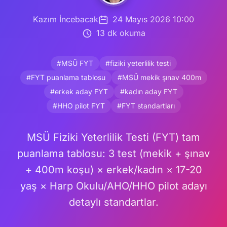
Kazım İncebacak
24 Mayıs 2026 10:00
13 dk okuma
#MSÜ FYT
#fiziki yeterlilik testi
#FYT puanlama tablosu
#MSÜ mekik şınav 400m
#erkek aday FYT
#kadın aday FYT
#HHO pilot FYT
#FYT standartları
MSÜ Fiziki Yeterlilik Testi (FYT) tam
puanlama tablosu: 3 test (mekik + şınav
+ 400m koşu) × erkek/kadın × 17-20
yaş × Harp Okulu/AHO/HHO pilot adayı
detaylı standartlar.