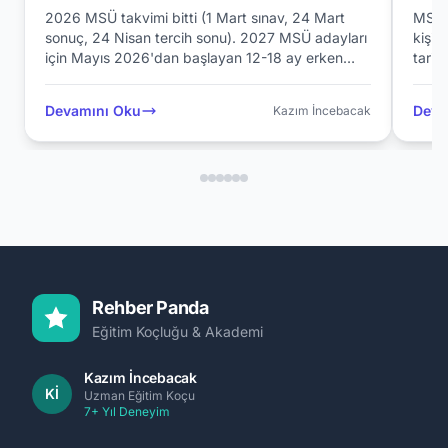
2026 MSÜ takvimi bitti (1 Mart sınav, 24 Mart
MSÜ 
sonuç, 24 Nisan tercih sonu). 2027 MSÜ adayları
kişil
için Mayıs 2026'dan başlayan 12-18 ay erken
tarih
hazırlık planı. Akademik + FYT + mülakat + sağlık
Atatü
hazırlık.
strate
Devamını Oku
Deva
Kazım İncebacak
Rehber Panda
Eğitim Koçluğu & Akademi
Kazım İncebacak
Kİ
Uzman Eğitim Koçu
7+ Yıl Deneyim