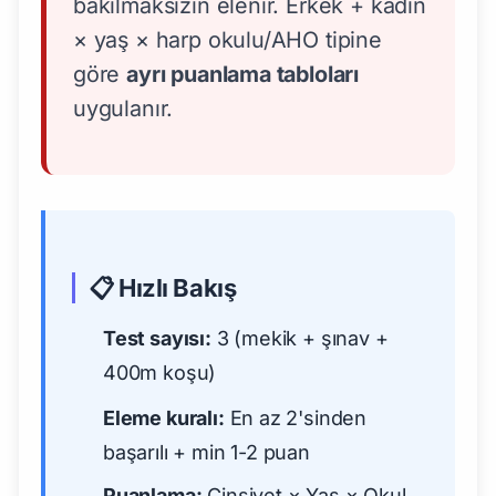
bakılmaksızın elenir. Erkek + kadın
× yaş × harp okulu/AHO tipine
göre
ayrı puanlama tabloları
uygulanır.
📋 Hızlı Bakış
Test sayısı:
3 (mekik + şınav +
400m koşu)
Eleme kuralı:
En az 2'sinden
başarılı + min 1-2 puan
Puanlama:
Cinsiyet × Yaş × Okul