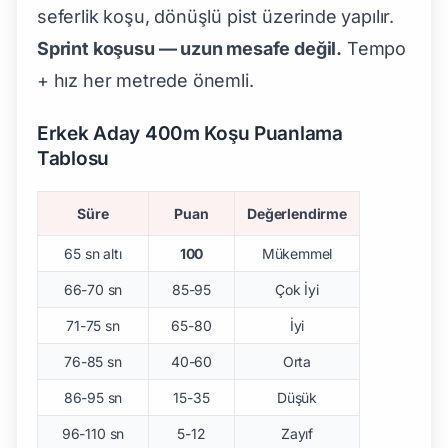
seferlik koşu, dönüşlü pist üzerinde yapılır.
Sprint koşusu — uzun mesafe değil.
Tempo
+ hız her metrede önemli.
Erkek Aday 400m Koşu Puanlama
Tablosu
Süre
Puan
Değerlendirme
65 sn altı
100
Mükemmel
66-70 sn
85-95
Çok İyi
71-75 sn
65-80
İyi
76-85 sn
40-60
Orta
86-95 sn
15-35
Düşük
96-110 sn
5-12
Zayıf