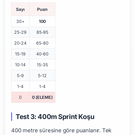
Sayı
Puan
30+
100
25-29
85-95
20-24
65-80
15-19
40-60
10-14
15-35
5-9
5-12
1-4
1-4
0
0 (ELEME)
Test 3: 400m Sprint Koşu
400 metre süresine göre puanlanır. Tek