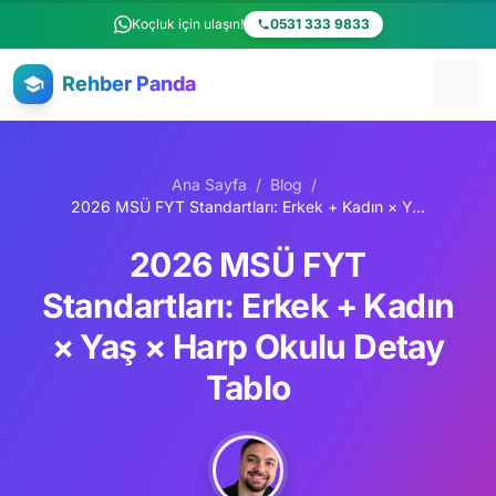
Ana içeriğe atla
Koçluk için ulaşın!
0531 333 9833
Rehber Panda
Ana Sayfa
/
Blog
/
2026 MSÜ FYT Standartları: Erkek + Kadın × Yaş × Harp Okulu Detay Tablo
2026 MSÜ FYT
Standartları: Erkek + Kadın
× Yaş × Harp Okulu Detay
Tablo