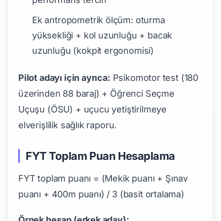
Ek antropometrik ölçüm: oturma
yüksekliği + kol uzunluğu + bacak
uzunluğu (kokpit ergonomisi)
Pilot adayı için ayrıca:
Psikomotor test (180
üzerinden 88 baraj) + Öğrenci Seçme
Uçuşu (ÖSU) + uçucu yetiştirilmeye
elverişlilik sağlık raporu.
FYT Toplam Puan Hesaplama
FYT toplam puanı = (Mekik puanı + Şınav
puanı + 400m puanı) / 3 (basit ortalama)
Örnek hesap (erkek aday):