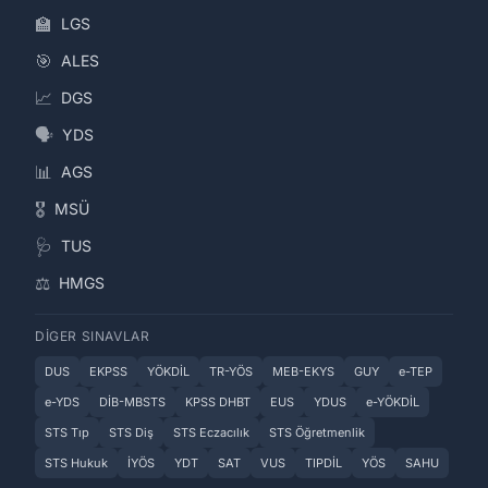
🏫
LGS
🎯
ALES
📈
DGS
🗣️
YDS
📊
AGS
🎖️
MSÜ
🩺
TUS
⚖️
HMGS
DIGER SINAVLAR
DUS
EKPSS
YÖKDİL
TR-YÖS
MEB-EKYS
GUY
e-TEP
e-YDS
DİB-MBSTS
KPSS DHBT
EUS
YDUS
e-YÖKDİL
STS Tıp
STS Diş
STS Eczacılık
STS Öğretmenlik
STS Hukuk
İYÖS
YDT
SAT
VUS
TIPDİL
YÖS
SAHU