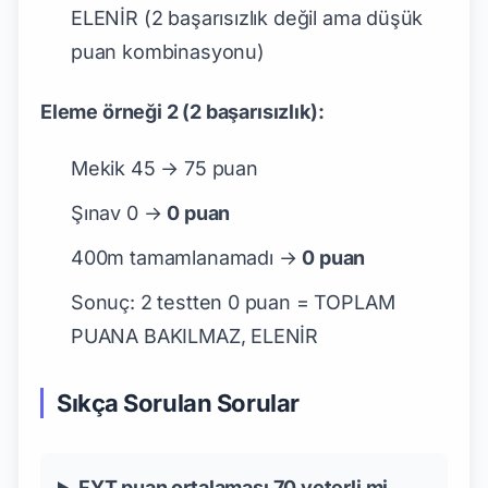
ELENİR (2 başarısızlık değil ama düşük
puan kombinasyonu)
Eleme örneği 2 (2 başarısızlık):
Mekik 45 → 75 puan
Şınav 0 →
0 puan
400m tamamlanamadı →
0 puan
Sonuç: 2 testten 0 puan = TOPLAM
PUANA BAKILMAZ, ELENİR
Sıkça Sorulan Sorular
FYT puan ortalaması 70 yeterli mi