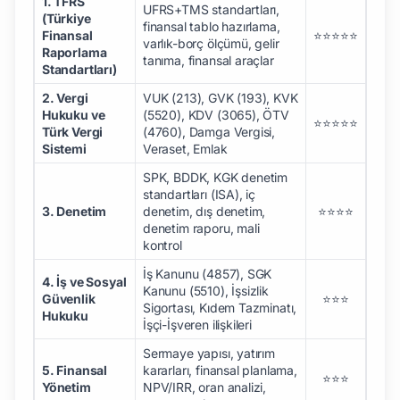
1. TFRS
UFRS+TMS standartları,
(Türkiye
finansal tablo hazırlama,
Finansal
⭐⭐⭐⭐⭐
varlık-borç ölçümü, gelir
Raporlama
tanıma, finansal araçlar
Standartları)
2. Vergi
VUK (213), GVK (193), KVK
Hukuku ve
(5520), KDV (3065), ÖTV
⭐⭐⭐⭐⭐
Türk Vergi
(4760), Damga Vergisi,
Sistemi
Veraset, Emlak
SPK, BDDK, KGK denetim
standartları (ISA), iç
3. Denetim
denetim, dış denetim,
⭐⭐⭐⭐
denetim raporu, mali
kontrol
İş Kanunu (4857), SGK
4. İş ve Sosyal
Kanunu (5510), İşsizlik
Güvenlik
⭐⭐⭐
Sigortası, Kıdem Tazminatı,
Hukuku
İşçi-İşveren ilişkileri
Sermaye yapısı, yatırım
5. Finansal
kararları, finansal planlama,
⭐⭐⭐
Yönetim
NPV/IRR, oran analizi,