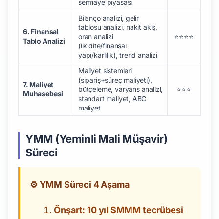
sermaye piyasası
Bilanço analizi, gelir
tablosu analizi, nakit akış,
6. Finansal
oran analizi
⭐⭐⭐⭐
Tablo Analizi
(likidite/finansal
yapı/karlılık), trend analizi
Maliyet sistemleri
(sipariş+süreç maliyeti),
7. Maliyet
bütçeleme, varyans analizi,
⭐⭐⭐
Muhasebesi
standart maliyet, ABC
maliyet
YMM (Yeminli Mali Müşavir)
Süreci
⚙️ YMM Süreci 4 Aşama
Önşart: 10 yıl SMMM tecrübesi