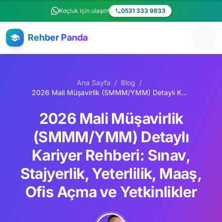
Ana içeriğe atla
Koçluk için ulaşın!
0531 333 9833
Rehber Panda
Ana Sayfa
/
Blog
/
2026 Mali Müşavirlik (SMMM/YMM) Detaylı Kariyer Rehberi: Sınav, Stajyerlik, Yeterlilik, Maaş, Ofis Açma ve Yetkinlikler
2026 Mali Müşavirlik
(SMMM/YMM) Detaylı
Kariyer Rehberi: Sınav,
Stajyerlik, Yeterlilik, Maaş,
Ofis Açma ve Yetkinlikler