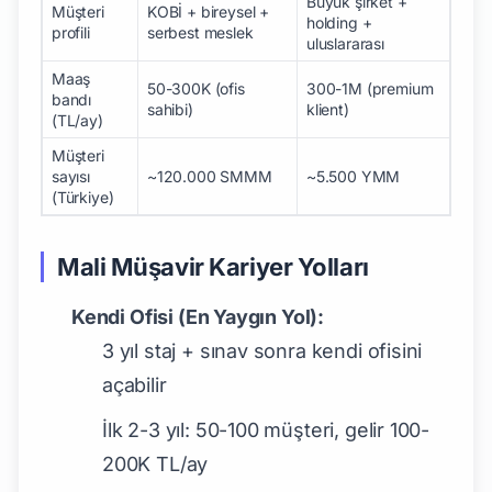
Büyük şirket +
Müşteri
KOBİ + bireysel +
holding +
profili
serbest meslek
uluslararası
Maaş
50-300K (ofis
300-1M (premium
bandı
sahibi)
klient)
(TL/ay)
Müşteri
sayısı
~120.000 SMMM
~5.500 YMM
(Türkiye)
Mali Müşavir Kariyer Yolları
Kendi Ofisi (En Yaygın Yol):
3 yıl staj + sınav sonra kendi ofisini
açabilir
İlk 2-3 yıl: 50-100 müşteri, gelir 100-
200K TL/ay