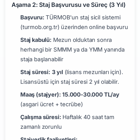
Aşama 2: Staj Başvurusu ve Süreç (3 Yıl)
Başvuru:
TÜRMOB'un staj sicil sistemi
(turmob.org.tr) üzerinden online başvuru
Staj kabulü:
Mezun olduktan sonra
herhangi bir SMMM ya da YMM yanında
staja başlanabilir
Staj süresi:
3 yıl
(lisans mezunları için).
Lisansüstü için staj süresi 2 yıl olabilir.
Maaş (stajyer):
15.000-30.000 TL/ay
(asgari ücret + tecrübe)
Çalışma süresi:
Haftalık 40 saat tam
zamanlı zorunlu
Stajyerlik faaliyetleri: