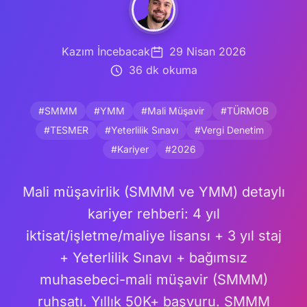
Kazım İncebacak
29 Nisan 2026
36 dk okuma
#SMMM
#YMM
#Mali Müşavir
#TÜRMOB
#TESMER
#Yeterlilik Sınavı
#Vergi Denetim
#Kariyer
#2026
Mali müşavirlik (SMMM ve YMM) detaylı
kariyer rehberi: 4 yıl
iktisat/işletme/maliye lisansı + 3 yıl staj
+ Yeterlilik Sınavı + bağımsız
muhasebeci-mali müşavir (SMMM)
ruhsatı. Yıllık 50K+ başvuru. SMMM