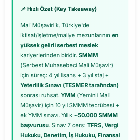
📌 Hızlı Özet (Key Takeaway)
Mali Müşavirlik, Türkiye'de
iktisat/işletme/maliye mezunlarının
en
yüksek gelirli serbest meslek
kariyerlerinden biridir.
SMMM
(Serbest Muhasebeci Mali Müşavir)
için süreç: 4 yıl lisans + 3 yıl staj +
Yeterlilik Sınavı (TESMER tarafından)
sonrası ruhsat.
YMM
(Yeminli Mali
Müşavir) için 10 yıl SMMM tecrübesi +
ek YMM sınavı. Yıllık
~50.000 SMMM
başvurusu
. Sınav 7 ders:
TFRS, Vergi
Hukuku, Denetim, İş Hukuku, Finansal