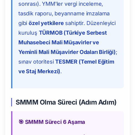
sonrası). YMM'ler vergi inceleme,
tasdik raporu, beyanname imzalama
gibi
özel yetkilere
sahiptir. Düzenleyici
kuruluş
TÜRMOB (Türkiye Serbest
Muhasebeci Mali Müşavirler ve
Yeminli Mali Müşavirler Odaları Birliği)
;
sınav otoritesi
TESMER (Temel Eğitim
ve Staj Merkezi)
.
SMMM Olma Süreci (Adım Adım)
🎯 SMMM Süreci 6 Aşama