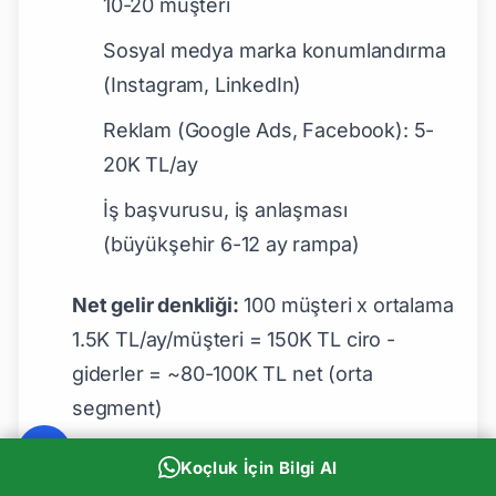
10-20 müşteri
Sosyal medya marka konumlandırma
(Instagram, LinkedIn)
Reklam (Google Ads, Facebook): 5-
20K TL/ay
İş başvurusu, iş anlaşması
(büyükşehir 6-12 ay rampa)
Net gelir denkliği:
100 müşteri x ortalama
1.5K TL/ay/müşteri = 150K TL ciro -
giderler = ~80-100K TL net (orta
segment)
Koçluk İçin Bilgi Al
Sık Sorulan Sorular (FAQ)