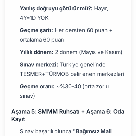
Yanlış doğruyu götürür mü?:
Hayır,
4Y=1D YOK
Geçme şartı:
Her dersten 60 puan +
ortalama 60 puan
Yıllık dönem:
2 dönem (Mayıs ve Kasım)
Sınav merkezi:
Türkiye genelinde
TESMER+TÜRMOB belirlenen merkezleri
Geçme oranı:
~%30-40 (orta zorlu
sınav)
Aşama 5: SMMM Ruhsatı + Aşama 6: Oda
Kayıt
Sınav başarılı olunca
"Bağımsız Mali