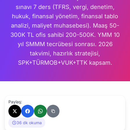
sınavı 7 ders (TFRS, vergi, denetim,
hukuk, finansal yönetim, finansal tablo
analizi, maliyet muhasebesi). Maaş 50-
300K TL ofis sahibi 200-500K. YMM 10
yıl SMMM tecrübesi sonrası. 2026
takvimi, hazırlık stratejisi,
SPK+TÜRMOB+VUK+TTK kapsam.
Paylaş:
36 dk okuma