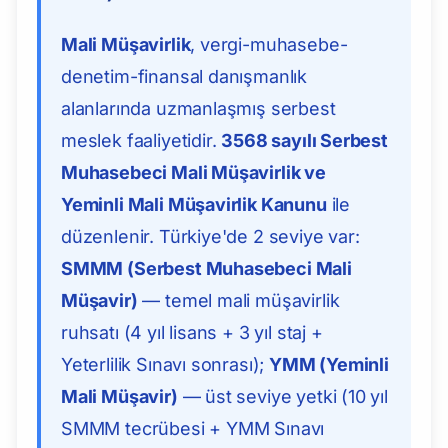
Mali Müşavirlik
, vergi-muhasebe-
denetim-finansal danışmanlık
alanlarında uzmanlaşmış serbest
meslek faaliyetidir.
3568 sayılı Serbest
Muhasebeci Mali Müşavirlik ve
Yeminli Mali Müşavirlik Kanunu
ile
düzenlenir. Türkiye'de 2 seviye var:
SMMM (Serbest Muhasebeci Mali
Müşavir)
— temel mali müşavirlik
ruhsatı (4 yıl lisans + 3 yıl staj +
Yeterlilik Sınavı sonrası);
YMM (Yeminli
Mali Müşavir)
— üst seviye yetki (10 yıl
SMMM tecrübesi + YMM Sınavı