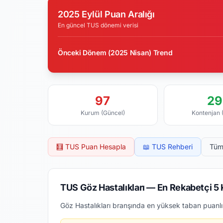
2025 Eylül Puan Aralığı
En güncel TUS dönemi verisi
Önceki Dönem (2025 Nisan) Trend
97
29
Kurum (Güncel)
Kontenjan 
🧮 TUS Puan Hesapla
📖 TUS Rehberi
Tüm
TUS Göz Hastalıkları — En Rekabetçi 5
Göz Hastalıkları branşında en yüksek taban puanlı