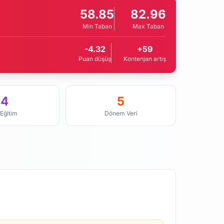
58.85
82.96
Min Taban
Max Taban
-4.32
+59
Puan düşüş
Kontenjan artış
4
5
 Eğitim
Dönem Veri