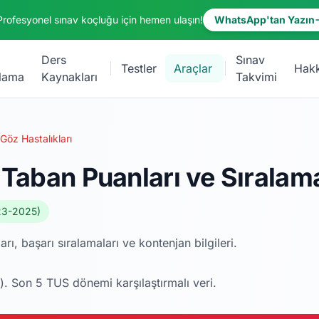
Profesyonel sınav koçluğu için hemen ulaşın!
WhatsApp'tan Yazın
Ders
Sınav
Testler
Araçlar
Hak
lama
Kaynakları
Takvimi
Göz Hastalıkları
 Taban Puanları ve Sırala
23-2025)
ı, başarı sıralamaları ve kontenjan bilgileri.
 Son 5 TUS dönemi karşılaştırmalı veri.