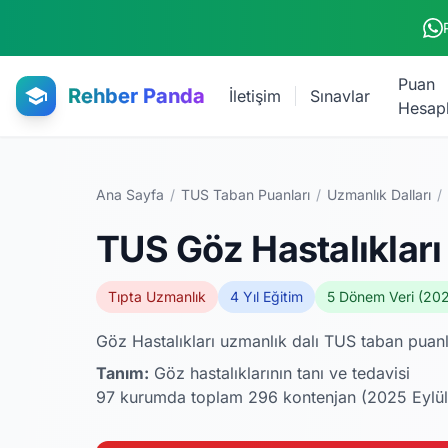
Ana içeriğe atla
Puan
Rehber Panda
İletişim
Sınavlar
Hesap
Ana Sayfa
/
TUS Taban Puanları
/
Uzmanlık Dalları
/
TUS Göz Hastalıkları
Tıpta Uzmanlık
4 Yıl Eğitim
5 Dönem Veri (20
Göz Hastalıkları uzmanlık dalı TUS taban puanlar
Tanım:
Göz hastalıklarının tanı ve tedavisi
97 kurumda toplam 296 kontenjan (2025 Eylül).