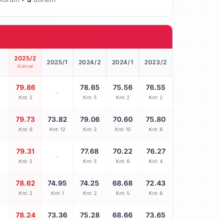
2025/2
2025/1
2024/2
2024/1
2023/2
Güncel
79.86
78.65
75.56
76.55
-
Knt: 2
Knt: 5
Knt: 2
Knt: 2
79.73
73.82
79.06
70.60
75.80
Knt: 6
Knt: 12
Knt: 2
Knt: 10
Knt: 8
79.31
77.68
70.22
76.27
-
Knt: 2
Knt: 5
Knt: 6
Knt: 4
78.62
74.95
74.25
68.68
72.43
Knt: 2
Knt: 1
Knt: 2
Knt: 5
Knt: 8
78.24
73.36
75.28
68.66
73.65