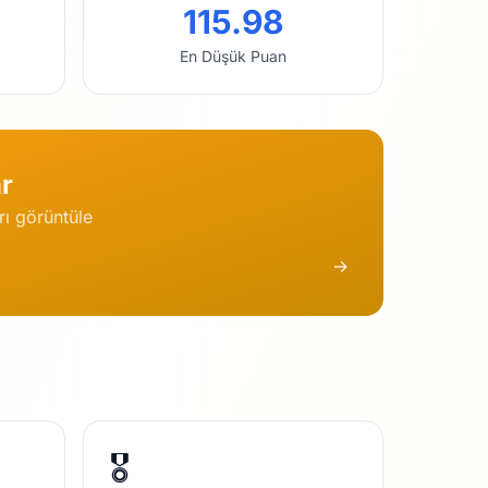
115.98
En Düşük Puan
r
ı görüntüle
→
🎖️