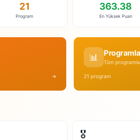
21
363.38
Program
En Yüksek Puan
Programla
📊
Tüm programlar
→
21 program
🎖️