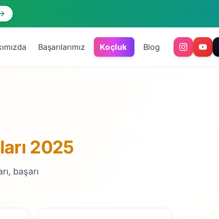
kımızda
Başarılarımız
Koçluk
Blog
ları 2025
rı, başarı