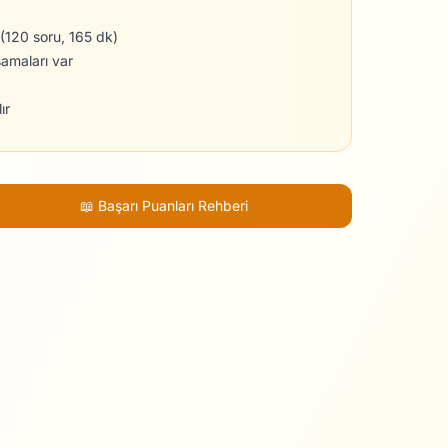
 (120 soru, 165 dk)
şamaları var
ır
📖 Başarı Puanları Rehberi