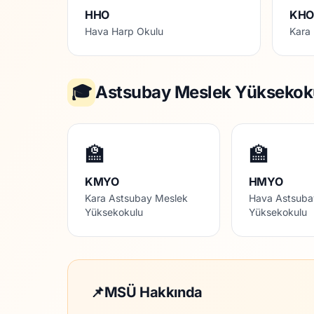
HHO
KH
Hava Harp Okulu
Kara
🎓
Astsubay Meslek Yüksekoku
🏫
🏫
KMYO
HMYO
Kara Astsubay Meslek
Hava Astsuba
Yüksekokulu
Yüksekokulu
📌
MSÜ Hakkında