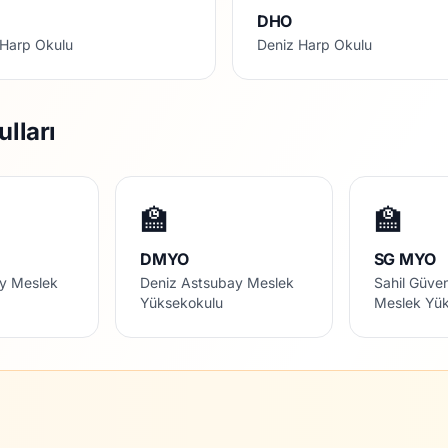
O
DHO
 Harp Okulu
Deniz Harp Okulu
lları
🏫
🏫
DMYO
SG MYO
y Meslek
Deniz Astsubay Meslek
Sahil Güve
Yüksekokulu
Meslek Yü