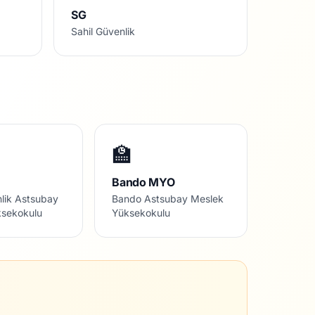
SG
Sahil Güvenlik
🏫
Bando MYO
nlik Astsubay
Bando Astsubay Meslek
ksekokulu
Yüksekokulu