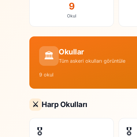
9
Okul
Okullar
🏛️
Tüm askeri okulları görüntüle
9 okul
⚔️
Harp Okulları
🎖️
🎖️