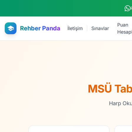
Ana içeriğe atla
Puan
Rehber Panda
İletişim
Sınavlar
Hesap
MSÜ Taba
Harp Okul