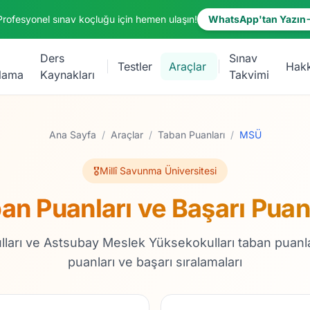
Profesyonel sınav koçluğu için hemen ulaşın!
WhatsApp'tan Yazın
Ders
Sınav
Testler
Araçlar
Hak
lama
Kaynakları
Takvimi
Ana Sayfa
/
Araçlar
/
Taban Puanları
/
MSÜ
🎖️
Millî Savunma Üniversitesi
n Puanları ve Başarı Puan
ları ve Astsubay Meslek Yüksekokulları taban puanla
puanları ve başarı sıralamaları