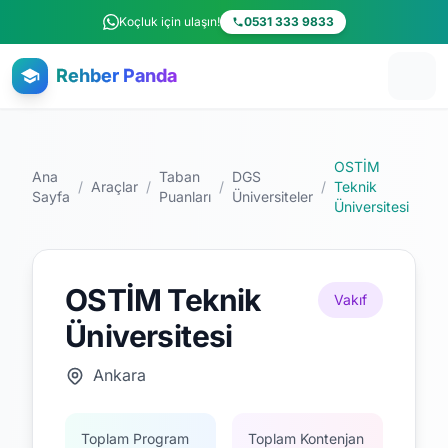
Ana içeriğe atla
Koçluk için ulaşın!
0531 333 9833
Rehber Panda
OSTİM
Ana
Taban
DGS
/
Araçlar
/
/
/
Teknik
Sayfa
Puanları
Üniversiteler
Üniversitesi
OSTİM Teknik
Vakıf
Üniversitesi
Ankara
Toplam Program
Toplam Kontenjan