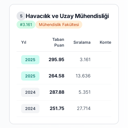
Havacılık ve Uzay Mühendisliği
5
#3.161
Mühendislik Fakültesi
Taban
Yıl
Sıralama
Kontenjan
Puan
295.95
3.161
2
2025
264.58
13.636
1
2025
287.88
5.351
1
2024
251.75
27.714
2
2024