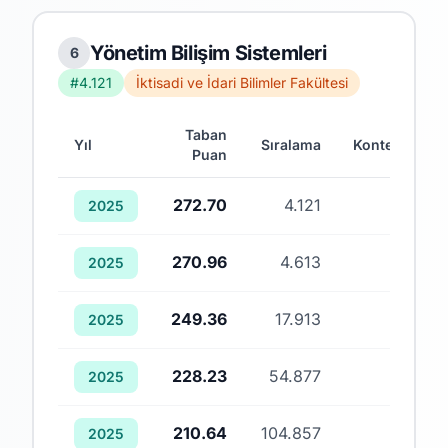
Yönetim Bilişim Sistemleri
6
#4.121
İktisadi ve İdari Bilimler Fakültesi
Taban
Yıl
Sıralama
Kontenjan
Puan
272.70
4.121
1
2025
270.96
4.613
1
2025
249.36
17.913
1
2025
228.23
54.877
1
2025
210.64
104.857
1
2025