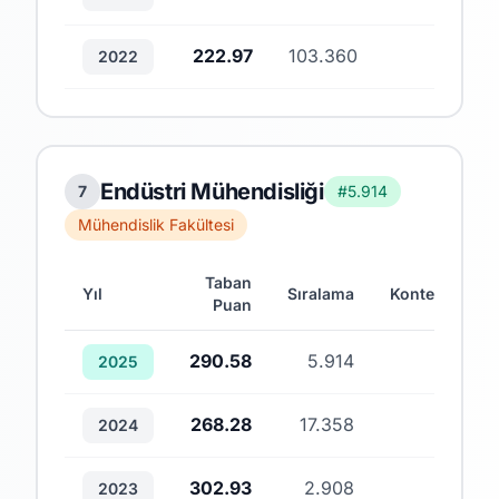
222.97
103.360
3
2022
Endüstri Mühendisliği
7
#5.914
Mühendislik Fakültesi
Taban
Yıl
Sıralama
Kontenjan
Puan
290.58
5.914
1
2025
268.28
17.358
1
2024
302.93
2.908
1
2023