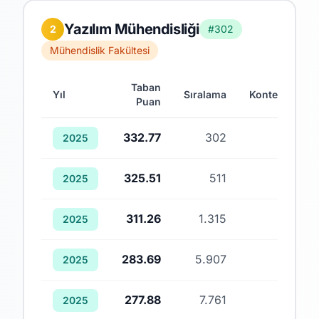
Yazılım Mühendisliği
2
#302
Mühendislik Fakültesi
Taban
Yıl
Sıralama
Kontenjan
Puan
332.77
302
1
2025
325.51
511
1
2025
311.26
1.315
1
2025
283.69
5.907
1
2025
277.88
7.761
1
2025