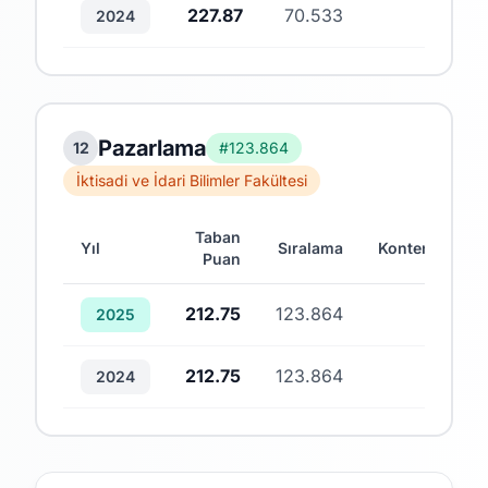
227.87
70.533
1
2024
Pazarlama
12
#123.864
İktisadi ve İdari Bilimler Fakültesi
Taban
Yıl
Sıralama
Kontenjan
Puan
212.75
123.864
1
2025
212.75
123.864
1
2024