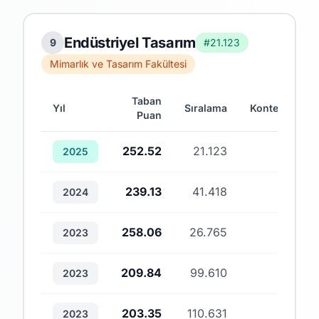
Endüstriyel Tasarım
9
#21.123
Mimarlık ve Tasarım Fakültesi
Taban
Yıl
Sıralama
Kontenjan
Puan
252.52
21.123
1
2025
239.13
41.418
1
2024
258.06
26.765
6
2023
209.84
99.610
2
2023
203.35
110.631
2
2023