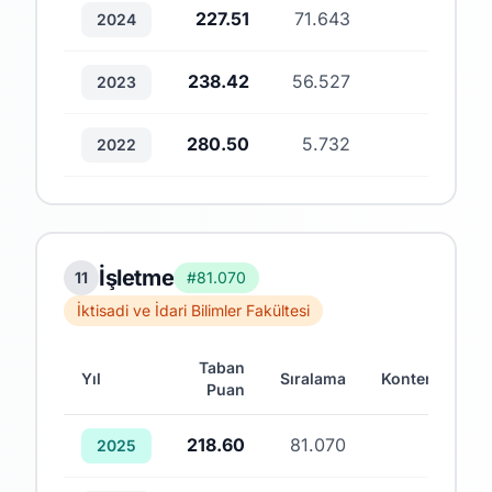
227.51
71.643
1
2024
238.42
56.527
1
2023
280.50
5.732
4
2022
İşletme
11
#81.070
İktisadi ve İdari Bilimler Fakültesi
Taban
Yıl
Sıralama
Kontenjan
Puan
218.60
81.070
1
2025