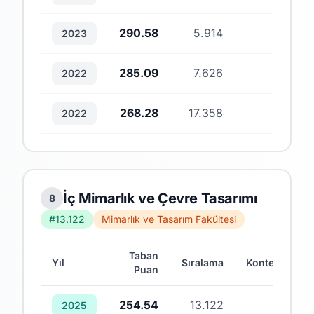
290.58
5.914
2
2023
285.09
7.626
1
2022
268.28
17.358
3
2022
İç Mimarlık ve Çevre Tasarımı
8
#13.122
Mimarlık ve Tasarım Fakültesi
Taban
Yıl
Sıralama
Kontenjan
Puan
254.54
13.122
1
2025