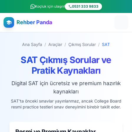
Ana içeriğe atla
Koçluk için ulaşın!
0531 333 9833
Rehber Panda
Ana Sayfa
/
Araçlar
/
Çıkmış Sorular
/
SAT
SAT Çıkmış Sorular ve
Pratik Kaynakları
Digital SAT için ücretsiz ve premium hazırlık
kaynakları
SAT'ta önceki sınavlar yayınlanmaz, ancak College Board
resmi practice testleri sınav deneyimini birebir taklit eder.
Resmi ve Premium Kaynaklar