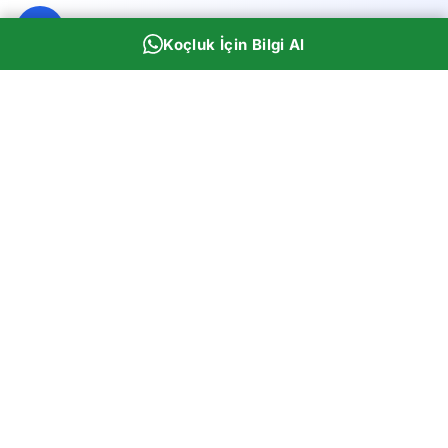
Koçluk İçin Bilgi Al
Rehber Panda
Eğitim Koçluğu & Akademi
Kazım İncebacak
Kİ
Uzman Eğitim Koçu
7+ Yıl Deneyim
Öğrencilerin akademik başarıya ulaşmasına yardımcı olan
profesyonel koçluk hizmeti. YKS, KPSS, LGS, ALES, DGS,
YDS ve 35 farklı sınava hazırlıkta yanınızdayız.