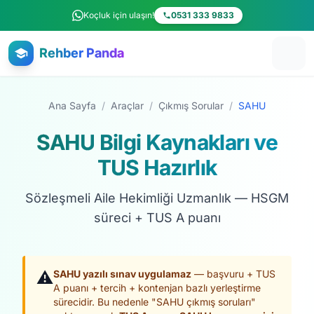
Ana içeriğe atla
Koçluk için ulaşın!
0531 333 9833
Rehber Panda
Ana Sayfa
/
Araçlar
/
Çıkmış Sorular
/
SAHU
SAHU Bilgi Kaynakları ve
TUS Hazırlık
Sözleşmeli Aile Hekimliği Uzmanlık — HSGM
süreci + TUS A puanı
⚠️
SAHU yazılı sınav uygulamaz
— başvuru + TUS
A puanı + tercih + kontenjan bazlı yerleştirme
sürecidir. Bu nedenle "SAHU çıkmış soruları"