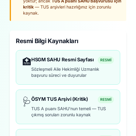
yoktur; ancak
TUS A puanı SAHU başvurusu için
kritik
— TUS arşivleri hazırlığınız için zorunlu
kaynak.
Resmi Bilgi Kaynakları
🏥
HSGM SAHU Resmi Sayfası
RESMİ
Sözleşmeli Aile Hekimliği Uzmanlık
başvuru süreci ve duyurular
🩺
ÖSYM TUS Arşivi (Kritik)
RESMİ
TUS A puanı SAHU'nun temeli — TUS
çıkmış soruları zorunlu kaynak