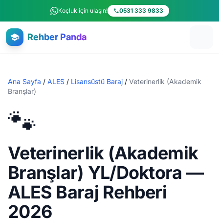
Ana içeriğe atla
Koçluk için ulaşın!
0531 333 9833
Rehber Panda
Ana Sayfa
/
ALES
/
Lisansüstü Baraj
/
Veterinerlik (Akademik
Branşlar)
🐾
Veterinerlik (Akademik
Branşlar) YL/Doktora —
ALES Baraj Rehberi
2026