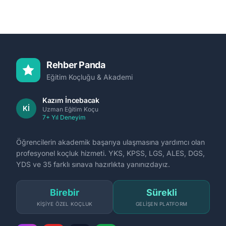
Rehber Panda
Eğitim Koçluğu & Akademi
Kazım İncebacak
Kİ
Uzman Eğitim Koçu
7+ Yıl Deneyim
Öğrencilerin akademik başarıya ulaşmasına yardımcı olan
profesyonel koçluk hizmeti. YKS, KPSS, LGS, ALES, DGS,
YDS ve 35 farklı sınava hazırlıkta yanınızdayız.
Birebir
Sürekli
KIŞIYE ÖZEL KOÇLUK
GELIŞEN PLATFORM