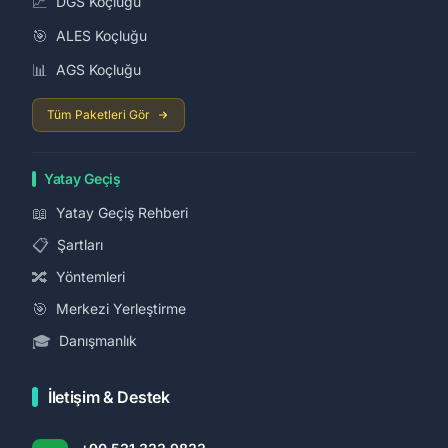
📈
DGS Koçluğu
🎯
ALES Koçluğu
📊
AGS Koçluğu
Tüm Paketleri Gör
Yatay Geçiş
📖
Yatay Geçiş Rehberi
📋
Şartları
🔀
Yöntemleri
🎯
Merkezi Yerleştirme
🎓
Danışmanlık
İletişim & Destek