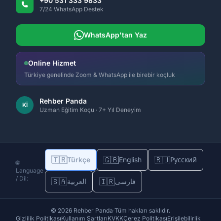
+90 531 333 9833
7/24 WhatsApp Destek
WhatsApp'tan Yaz
Online Hizmet
Türkiye genelinde Zoom & WhatsApp ile birebir koçluk
Rehber Panda
Kİ
Uzman Eğitim Koçu · 7+ Yıl Deneyim
🇹🇷
🇬🇧
🇷🇺
Türkçe
English
Русский
🌐
Language
/ Dil:
🇸🇦
🇮🇷
فارسی
العربية
© 2026 Rehber Panda
·
Tüm hakları saklıdır.
Gizlilik Politikası
Kullanım Şartları
KVKK
Çerez Politikası
Erişilebilirlik