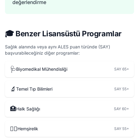
değerlendirme
🎓 Benzer Lisansüstü Programlar
Sağlık alanında veya aynı ALES puan türünde (SAY)
başvurabileceğiniz diğer programlar:
🩺
Biyomedikal Mühendisliği
SAY 65+
🔬
Temel Tıp Bilimleri
SAY 55+
🏥
Halk Sağlığı
SAY 60+
👩‍⚕️
Hemşirelik
SAY 55+