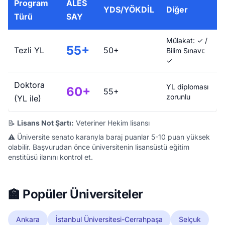
Program
ALES
YDS/YÖKDİL
Diğer
Türü
SAY
Mülakat: ✓ /
55+
Tezli YL
50+
Bilim Sınavı:
✓
Doktora
YL diploması
60+
55+
zorunlu
(YL ile)
📝
Lisans Not Şartı:
Veteriner Hekim lisansı
⚠️ Üniversite senato kararıyla baraj puanlar 5-10 puan yüksek
olabilir. Başvurudan önce üniversitenin lisansüstü eğitim
enstitüsü ilanını kontrol et.
🏫 Popüler Üniversiteler
Ankara
İstanbul Üniversitesi-Cerrahpaşa
Selçuk