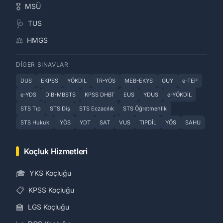
🎖️
MSÜ
🩺
TUS
⚖️
HMGS
DIGER SINAVLAR
DUS
EKPSS
YÖKDİL
TR-YÖS
MEB-EKYS
GUY
e-TEP
e-YDS
DİB-MBSTS
KPSS DHBT
EUS
YDUS
e-YÖKDİL
STS Tıp
STS Diş
STS Eczacılık
STS Öğretmenlik
STS Hukuk
İYÖS
YDT
SAT
VUS
TIPDİL
YÖS
SAHU
Koçluk Hizmetleri
🎓
YKS Koçluğu
📋
KPSS Koçluğu
🏫
LGS Koçluğu