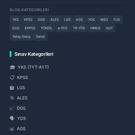
BLOG KATEGORILERI
YKS
KPSS
DGS
ALES
LGS
AGS
YDS
MSÜ
TUS
DUS
EKPSS
YÖKDİL
e-YDS
TR-YÖS
HMGS
GUY
Yatay Geçiş
Genel
Sınav Kategorileri
🎓
YKS (TYT-AYT)
📋
KPSS
🏫
LGS
🎯
ALES
📈
DGS
🗣️
YDS
📊
AGS