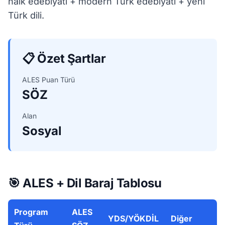
halk edebiyatı + modern Türk edebiyatı + yeni
Türk dili.
📋 Özet Şartlar
ALES Puan Türü
SÖZ
Alan
Sosyal
🎯 ALES + Dil Baraj Tablosu
Program
ALES
YDS/YÖKDİL
Diğer