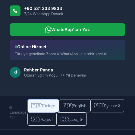
+90 531 333 9833
7/24 WhatsApp Destek
WhatsApp'tan Yaz
Online Hizmet
Türkiye genelinde Zoom & WhatsApp ile birebir koçluk
Rehber Panda
Kİ
Uzman Eğitim Koçu · 7+ Yıl Deneyim
🇹🇷
🇬🇧
🇷🇺
Türkçe
English
Русский
🌐
Language
/ Dil:
🇸🇦
🇮🇷
فارسی
العربية