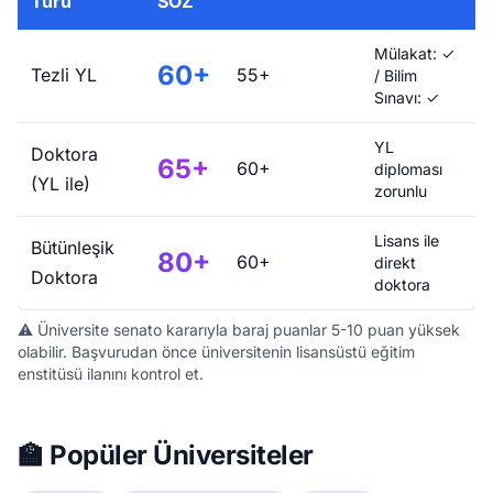
Türü
SÖZ
Mülakat: ✓
60+
Tezli YL
55+
/ Bilim
Sınavı: ✓
YL
Doktora
65+
60+
diploması
(YL ile)
zorunlu
Lisans ile
Bütünleşik
80+
60+
direkt
Doktora
doktora
⚠️ Üniversite senato kararıyla baraj puanlar 5-10 puan yüksek
olabilir. Başvurudan önce üniversitenin lisansüstü eğitim
enstitüsü ilanını kontrol et.
🏫 Popüler Üniversiteler