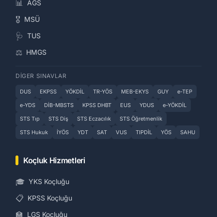
📊
AGS
🎖️
MSÜ
🩺
TUS
⚖️
HMGS
DIGER SINAVLAR
DUS
EKPSS
YÖKDİL
TR-YÖS
MEB-EKYS
GUY
e-TEP
e-YDS
DİB-MBSTS
KPSS DHBT
EUS
YDUS
e-YÖKDİL
STS Tıp
STS Diş
STS Eczacılık
STS Öğretmenlik
STS Hukuk
İYÖS
YDT
SAT
VUS
TIPDİL
YÖS
SAHU
Koçluk Hizmetleri
🎓
YKS Koçluğu
📋
KPSS Koçluğu
🏫
LGS Koçluğu