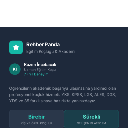
Rehber Panda
Eğitim Koçluğu & Akademi
Kazım İncebacak
Kİ
Uzman Eğitim Koçu
7+ Yıl Deneyim
Öğrencilerin akademik başarıya ulaşmasına yardımcı olan
profesyonel koçluk hizmeti. YKS, KPSS, LGS, ALES, DGS,
YDS ve 35 farklı sınava hazırlıkta yanınızdayız.
Birebir
Sürekli
KIŞIYE ÖZEL KOÇLUK
GELIŞEN PLATFORM