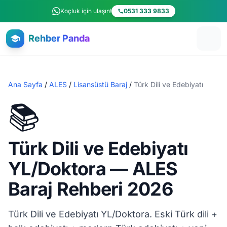
Ana içeriğe atla
Koçluk için ulaşın!
0531 333 9833
Rehber Panda
Ana Sayfa
/
ALES
/
Lisansüstü Baraj
/
Türk Dili ve Edebiyatı
📚
Türk Dili ve Edebiyatı
YL/Doktora — ALES
Baraj Rehberi 2026
Türk Dili ve Edebiyatı YL/Doktora. Eski Türk dili +