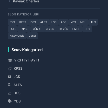
Kaynak Önerileri
BLOG KATEGORILERI
YKS
KPSS
DGS
ALES
LGS
AGS
YDS
MSÜ
TUS
DUS
EKPSS
YÖKDİL
e-YDS
TR-YÖS
HMGS
GUY
Yatay Geçiş
Genel
Sınav Kategorileri
🎓
YKS (TYT-AYT)
📋
KPSS
🏫
LGS
🎯
ALES
📈
DGS
🗣️
YDS