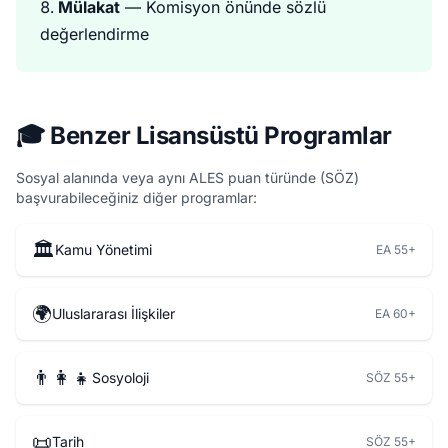
Mülakat
— Komisyon önünde sözlü
değerlendirme
🎓 Benzer Lisansüstü Programlar
Sosyal alanında veya aynı ALES puan türünde (SÖZ)
başvurabileceğiniz diğer programlar:
🏛️
Kamu Yönetimi
EA 55+
🌍
Uluslararası İlişkiler
EA 60+
👨‍👩‍👧
Sosyoloji
SÖZ 55+
📜
Tarih
SÖZ 55+