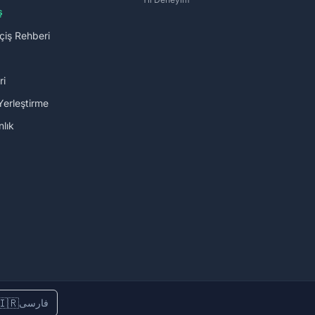
ş
çiş Rehberi
ri
Yerleştirme
lık
🇮🇷
فارسی