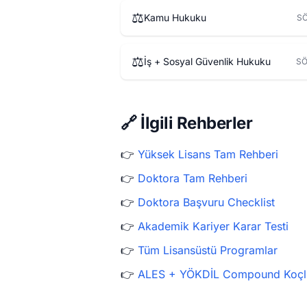
⚖️
Kamu Hukuku
SÖ
⚖️
İş + Sosyal Güvenlik Hukuku
SÖ
🔗 İlgili Rehberler
👉
Yüksek Lisans Tam Rehberi
👉
Doktora Tam Rehberi
👉
Doktora Başvuru Checklist
👉
Akademik Kariyer Karar Testi
👉
Tüm Lisansüstü Programlar
👉
ALES + YÖKDİL Compound Koçl