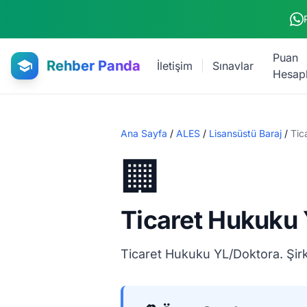
Ana içeriğe atla
Puan
Rehber Panda
İletişim
Sınavlar
Hesap
Ana Sayfa
/
ALES
/
Lisansüstü Baraj
/
Tic
🏢
Ticaret Hukuku
Ticaret Hukuku YL/Doktora. Şirke