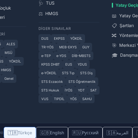
🩺
TUS
Yatay Geçi
Koçluk
⚖️
HMGS
📖
Yatay Ge
eri
📋
Şartları
DIGER SINAVLAR
ERI
🔀
Yöntemle
DUS
EKPSS
YÖKDİL
S
ALES
🎯
Merkezi 
TR-YÖS
MEB-EKYS
GUY
MSÜ
🎓
Danışman
e-TEP
e-YDS
DİB-MBSTS
SS
YÖKDİL
KPSS DHBT
EUS
YDUS
HMGS
e-YÖKDİL
STS Tıp
STS Diş
Genel
STS Eczacılık
STS Öğretmenlik
STS Hukuk
İYÖS
YDT
SAT
VUS
TIPDİL
YÖS
SAHU
🇹🇷
🇬🇧
🇷🇺
🇸🇦
Türkçe
English
Русский
العربية
il: