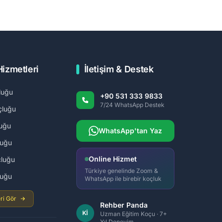
Hizmetleri
İletişim & Destek
luğu
+90 531 333 9833
7/24 WhatsApp Destek
çluğu
uğu
WhatsApp'tan Yaz
luğu
Online Hizmet
luğu
Türkiye genelinde Zoom &
luğu
WhatsApp ile birebir koçluk
ri Gör
Rehber Panda
Kİ
Uzman Eğitim Koçu · 7+
Yıl Deneyim