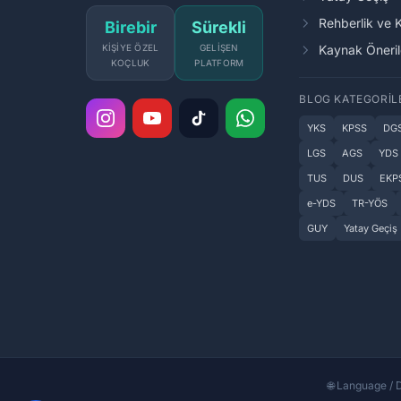
Rehberlik ve 
Birebir
Sürekli
KIŞIYE ÖZEL
GELIŞEN
Kaynak Öneril
KOÇLUK
PLATFORM
BLOG KATEGORIL
YKS
KPSS
DG
LGS
AGS
YDS
TUS
DUS
EKP
e-YDS
TR-YÖS
GUY
Yatay Geçiş
🌐 Language / D