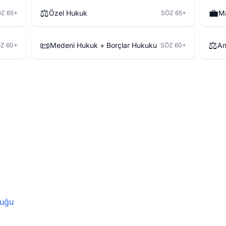
⚖️
💼
Özel Hukuk
Ma
Z 65+
SÖZ 65+
📜
⚖️
Medeni Hukuk + Borçlar Hukuku
An
Z 60+
SÖZ 60+
uğu