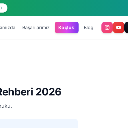
kımızda
Başarılarımız
Koçluk
Blog
Rehberi 2026
ukuku.