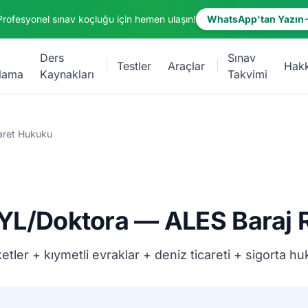
Profesyonel sınav koçluğu için hemen ulaşın!
WhatsApp'tan Yazın
Ders
Sınav
Testler
Araçlar
Hak
lama
Kaynakları
Takvimi
aret Hukuku
 YL/Doktora — ALES Baraj 
tler + kıymetli evraklar + deniz ticareti + sigorta h