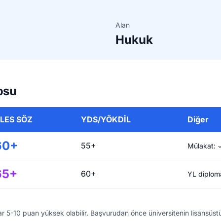
Alan
Hukuk
osu
LES SÖZ
YDS/YÖKDİL
Diğer
60+
55+
Mülakat: ✓
65+
60+
YL diploma
r 5-10 puan yüksek olabilir. Başvurudan önce üniversitenin lisansüstü e