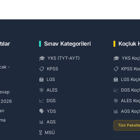
tılar
Sınav Kategorileri
Koçluk 
🎓
🎓
YKS (TYT-AYT)
YKS Koç
cak -
📋
📋
KPSS
KPSS Ko
🏫
🏫
LGS
LGS Koçl
🎯
📈
ALES
DGS Koç
Cevap
📈
🎯
DGS
ALES Koç
i 2026
arı
🗣️
📊
YDS
AGS Koç
ama
📊
AGS
Tüm Paketle
🎖️
MSÜ