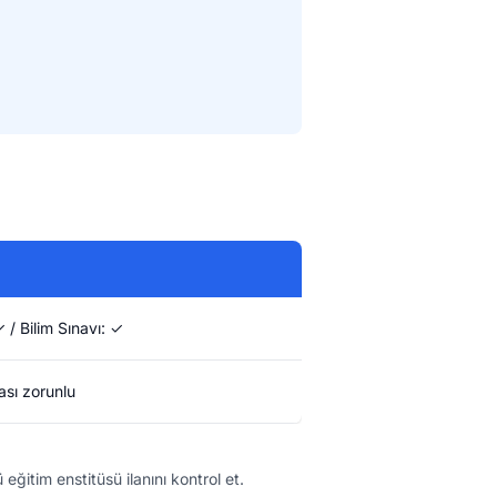
 / Bilim Sınavı: ✓
sı zorunlu
ğitim enstitüsü ilanını kontrol et.