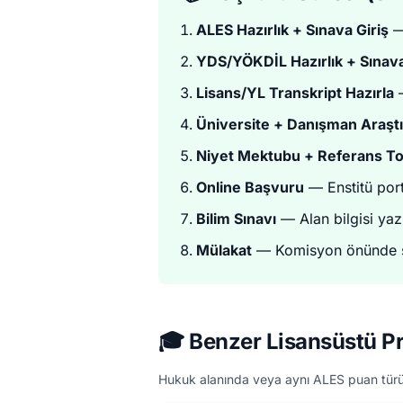
ALES Hazırlık + Sınava Giriş
—
YDS/YÖKDİL Hazırlık + Sınava
Lisans/YL Transkript Hazırla
—
Üniversite + Danışman Araşt
Niyet Mektubu + Referans To
Online Başvuru
— Enstitü por
Bilim Sınavı
— Alan bilgisi yazı
Mülakat
— Komisyon önünde s
🎓 Benzer Lisansüstü P
Hukuk alanında veya aynı ALES puan türü