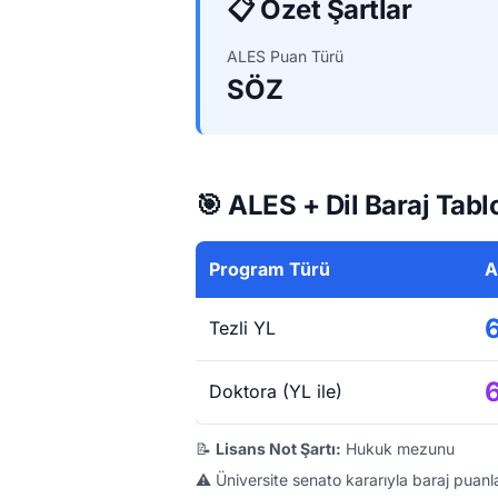
📋 Özet Şartlar
ALES Puan Türü
SÖZ
🎯 ALES + Dil Baraj Tabl
Program Türü
A
Tezli YL
Doktora (YL ile)
📝
Lisans Not Şartı:
Hukuk mezunu
⚠️ Üniversite senato kararıyla baraj puanla