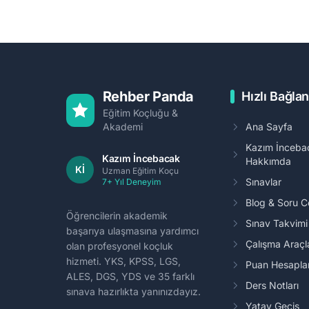
Rehber Panda
Hızlı Bağlan
Eğitim Koçluğu &
Akademi
Ana Sayfa
Kazım İnceba
Kazım İncebacak
Hakkımda
Kİ
Uzman Eğitim Koçu
Sınavlar
7+ Yıl Deneyim
Blog & Soru 
Öğrencilerin akademik
Sınav Takvim
başarıya ulaşmasına yardımcı
Çalışma Araçl
olan profesyonel koçluk
hizmeti. YKS, KPSS, LGS,
Puan Hesapl
ALES, DGS, YDS ve 35 farklı
Ders Notları
sınava hazırlıkta yanınızdayız.
Yatay Geçiş