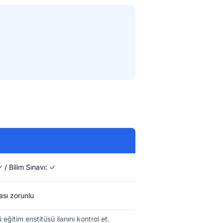
 / Bilim Sınavı: ✓
sı zorunlu
ğitim enstitüsü ilanını kontrol et.