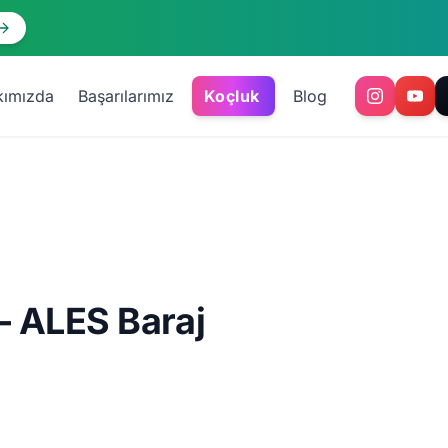
kımızda
Başarılarımız
Koçluk
Blog
— ALES Baraj