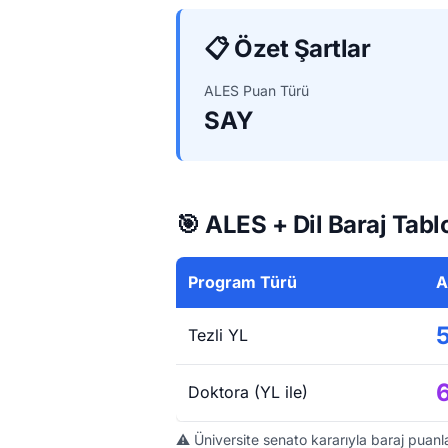
📋 Özet Şartlar
ALES Puan Türü
SAY
🎯 ALES + Dil Baraj Tabl
Program Türü
A
Tezli YL
Doktora (YL ile)
⚠️ Üniversite senato kararıyla baraj puanla