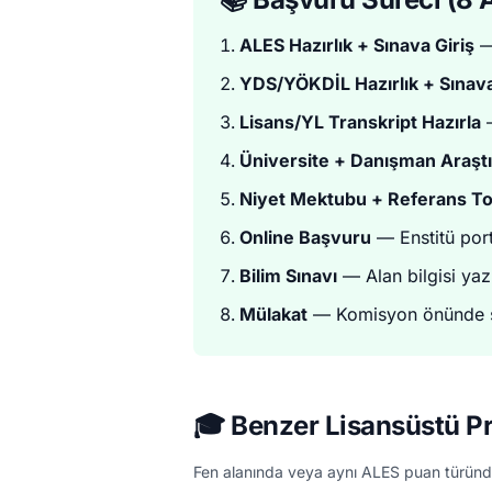
ALES Hazırlık + Sınava Giriş
—
YDS/YÖKDİL Hazırlık + Sınava
Lisans/YL Transkript Hazırla
—
Üniversite + Danışman Araşt
Niyet Mektubu + Referans To
Online Başvuru
— Enstitü por
Bilim Sınavı
— Alan bilgisi yazı
Mülakat
— Komisyon önünde s
🎓 Benzer Lisansüstü P
Fen alanında veya aynı ALES puan türünd