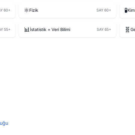
⚛️
🧪
Fizik
Kim
Y 60+
SAY 60+
📊
🧬
İstatistik + Veri Bilimi
Ge
AY 55+
SAY 65+
uğu