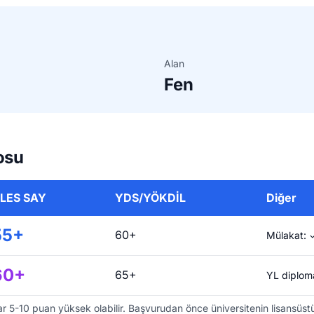
Alan
Fen
osu
LES SAY
YDS/YÖKDİL
Diğer
55+
60+
Mülakat: ✓
60+
65+
YL diploma
r 5-10 puan yüksek olabilir. Başvurudan önce üniversitenin lisansüstü e