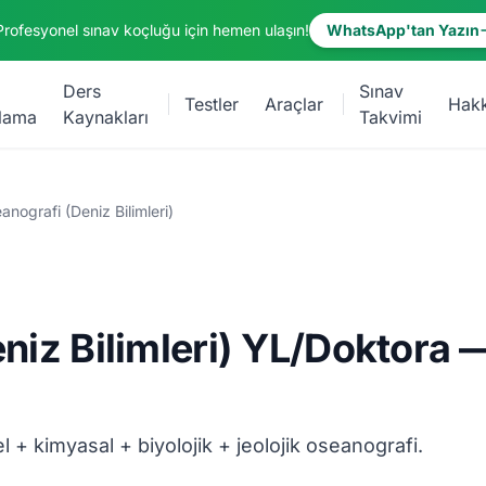
Profesyonel sınav koçluğu için hemen ulaşın!
WhatsApp'tan Yazın
Ders
Sınav
Testler
Araçlar
Hak
lama
Kaynakları
Takvimi
anografi (Deniz Bilimleri)
niz Bilimleri) YL/Doktora 
 + kimyasal + biyolojik + jeolojik oseanografi.