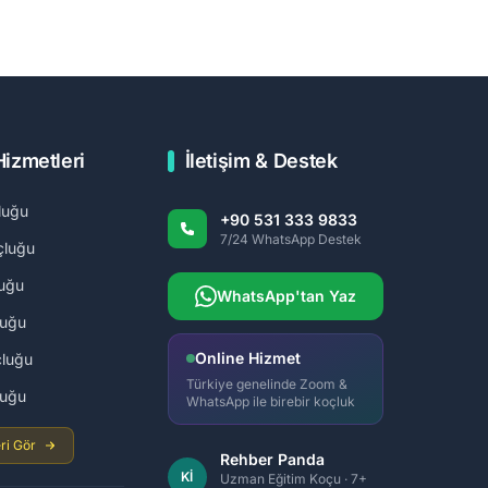
Hizmetleri
İletişim & Destek
luğu
+90 531 333 9833
7/24 WhatsApp Destek
çluğu
uğu
WhatsApp'tan Yaz
luğu
Online Hizmet
luğu
Türkiye genelinde Zoom &
luğu
WhatsApp ile birebir koçluk
ri Gör
Rehber Panda
Kİ
Uzman Eğitim Koçu · 7+