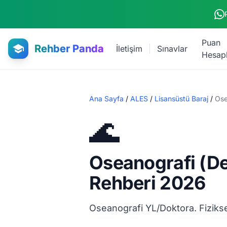
Ana içeriğe atla
Puan
Rehber Panda
İletişim
Sınavlar
Hesap
Ana Sayfa
/
ALES
/
Lisansüstü Baraj
/
Ose
🌊
Oseanografi (De
Rehberi 2026
Oseanografi YL/Doktora. Fiziksel