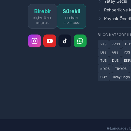
Yatay Geçiş
Rehberlik ve 
Birebir
Sürekli
KIŞIYE ÖZEL
GELIŞEN
Kaynak Öneril
KOÇLUK
PLATFORM
BLOG KATEGORIL
YKS
KPSS
DG
LGS
AGS
YDS
TUS
DUS
EKP
e-YDS
TR-YÖS
GUY
Yatay Geçiş
🌐 Language / D