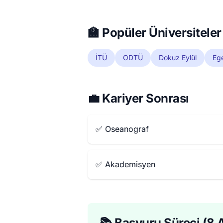
🏫 Popüler Üniversiteler
İTÜ
ODTÜ
Dokuz Eylül
Eg
💼 Kariyer Sonrası
✅ Oseanograf
✅ Akademisyen
📚 Başvuru Süreci (8