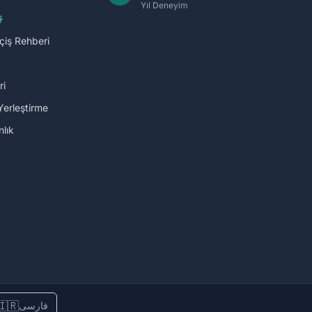
Yıl Deneyim
ş
çiş Rehberi
ri
Yerleştirme
lık
🇮🇷
فارسی