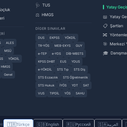
🩺
TUS
Yatay Geçi
Koçluk
⚖️
HMGS
📖
Yatay Ge
eri
📋
Şartları
DIGER SINAVLAR
ERI
🔀
Yöntemle
DUS
EKPSS
YÖKDİL
S
ALES
🎯
Merkezi 
TR-YÖS
MEB-EKYS
GUY
MSÜ
🎓
Danışman
e-TEP
e-YDS
DİB-MBSTS
SS
YÖKDİL
KPSS DHBT
EUS
YDUS
HMGS
e-YÖKDİL
STS Tıp
STS Diş
Genel
STS Eczacılık
STS Öğretmenlik
STS Hukuk
İYÖS
YDT
SAT
VUS
TIPDİL
YÖS
SAHU
🇹🇷
🇬🇧
🇷🇺
🇸🇦
Türkçe
English
Русский
العربية
il: