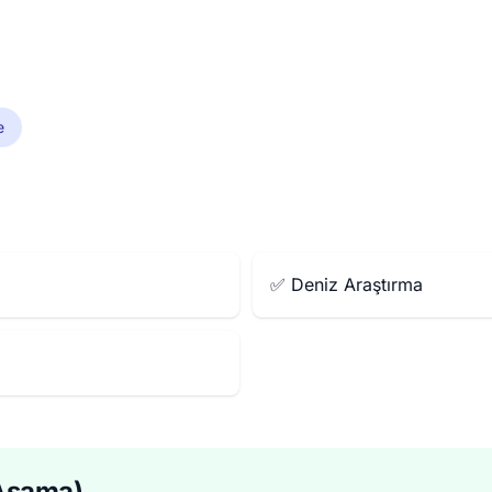
e
✅ Deniz Araştırma
 Aşama)