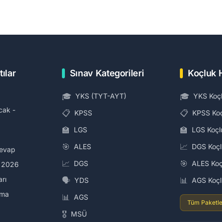
tılar
Sınav Kategorileri
Koçluk 
🎓
🎓
YKS (TYT-AYT)
YKS Koç
cak -
📋
📋
KPSS
KPSS Ko
🏫
🏫
LGS
LGS Koçl
🎯
📈
ALES
DGS Koç
Cevap
📈
🎯
DGS
ALES Koç
i 2026
arı
🗣️
📊
YDS
AGS Koç
ama
📊
AGS
Tüm Paketle
🎖️
MSÜ