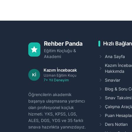
Rehber Panda
Hızlı Bağlan
Eğitim Koçluğu &
Akademi
Ana Sayfa
Kazım İnceba
Kazım İncebacak
Hakkımda
Kİ
Uzman Eğitim Koçu
Sınavlar
7+ Yıl Deneyim
Blog & Soru 
Öğrencilerin akademik
Sınav Takvim
başarıya ulaşmasına yardımcı
Çalışma Araçl
olan profesyonel koçluk
hizmeti. YKS, KPSS, LGS,
Puan Hesapl
ALES, DGS, YDS ve 35 farklı
Ders Notları
sınava hazırlıkta yanınızdayız.