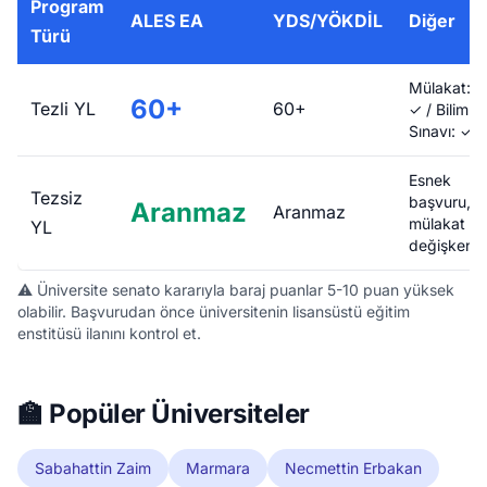
Program
ALES EA
YDS/YÖKDİL
Diğer
Türü
Mülakat:
60+
Tezli YL
60+
✓ / Bilim
Sınavı: ✓
Esnek
Tezsiz
başvuru,
Aranmaz
Aranmaz
mülakat
YL
değişken
⚠️ Üniversite senato kararıyla baraj puanlar 5-10 puan yüksek
olabilir. Başvurudan önce üniversitenin lisansüstü eğitim
enstitüsü ilanını kontrol et.
🏫 Popüler Üniversiteler
Sabahattin Zaim
Marmara
Necmettin Erbakan