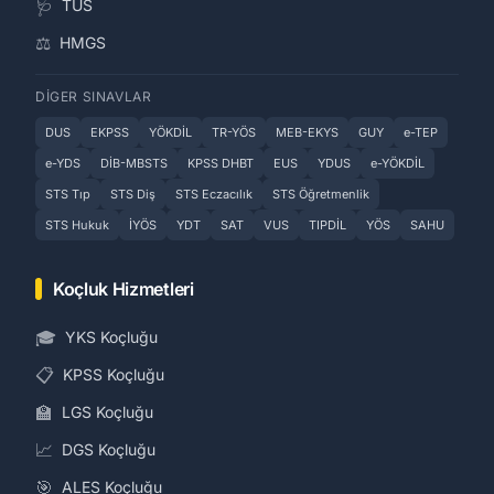
🩺
TUS
⚖️
HMGS
DIGER SINAVLAR
DUS
EKPSS
YÖKDİL
TR-YÖS
MEB-EKYS
GUY
e-TEP
e-YDS
DİB-MBSTS
KPSS DHBT
EUS
YDUS
e-YÖKDİL
STS Tıp
STS Diş
STS Eczacılık
STS Öğretmenlik
STS Hukuk
İYÖS
YDT
SAT
VUS
TIPDİL
YÖS
SAHU
Koçluk Hizmetleri
🎓
YKS Koçluğu
📋
KPSS Koçluğu
🏫
LGS Koçluğu
📈
DGS Koçluğu
🎯
ALES Koçluğu