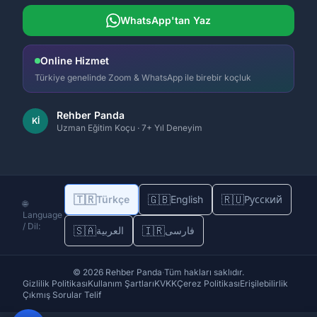
WhatsApp'tan Yaz
Online Hizmet
Türkiye genelinde Zoom & WhatsApp ile birebir koçluk
Rehber Panda
Kİ
Uzman Eğitim Koçu · 7+ Yıl Deneyim
🇹🇷
🇬🇧
🇷🇺
Türkçe
English
Русский
🌐
Language
/ Dil:
🇸🇦
🇮🇷
فارسی
العربية
© 2026 Rehber Panda
·
Tüm hakları saklıdır.
Gizlilik Politikası
Kullanım Şartları
KVKK
Çerez Politikası
Erişilebilirlik
Çıkmış Sorular Telif