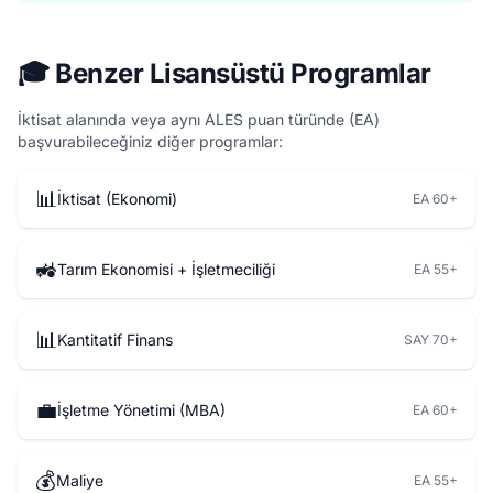
🎓 Benzer Lisansüstü Programlar
İktisat alanında veya aynı ALES puan türünde (EA)
başvurabileceğiniz diğer programlar:
📊
İktisat (Ekonomi)
EA 60+
🚜
Tarım Ekonomisi + İşletmeciliği
EA 55+
📊
Kantitatif Finans
SAY 70+
💼
İşletme Yönetimi (MBA)
EA 60+
💰
Maliye
EA 55+