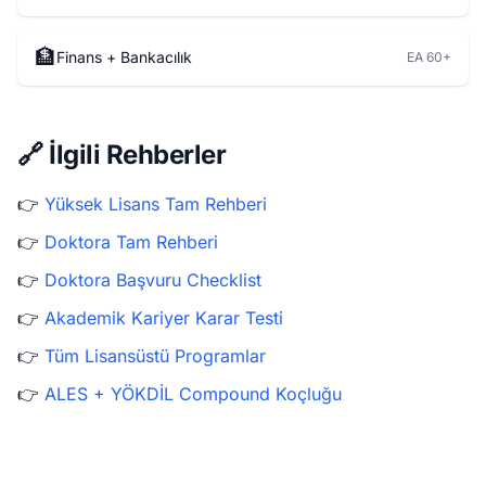
🏦
Finans + Bankacılık
EA 60+
🔗 İlgili Rehberler
👉
Yüksek Lisans Tam Rehberi
👉
Doktora Tam Rehberi
👉
Doktora Başvuru Checklist
👉
Akademik Kariyer Karar Testi
👉
Tüm Lisansüstü Programlar
👉
ALES + YÖKDİL Compound Koçluğu