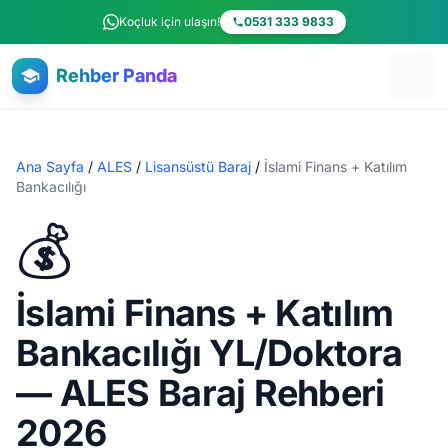
Ana içeriğe atla
Koçluk için ulaşın!
0531 333 9833
Rehber Panda
Ana Sayfa
/
ALES
/
Lisansüstü Baraj
/
İslami Finans + Katılım
Bankacılığı
💰
İslami Finans + Katılım
Bankacılığı YL/Doktora
— ALES Baraj Rehberi
2026