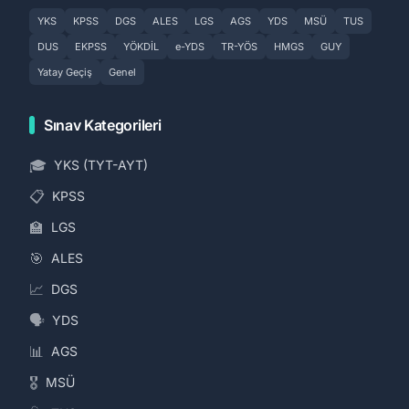
YKS
KPSS
DGS
ALES
LGS
AGS
YDS
MSÜ
TUS
DUS
EKPSS
YÖKDİL
e-YDS
TR-YÖS
HMGS
GUY
Yatay Geçiş
Genel
Sınav Kategorileri
🎓
YKS (TYT-AYT)
📋
KPSS
🏫
LGS
🎯
ALES
📈
DGS
🗣️
YDS
📊
AGS
🎖️
MSÜ