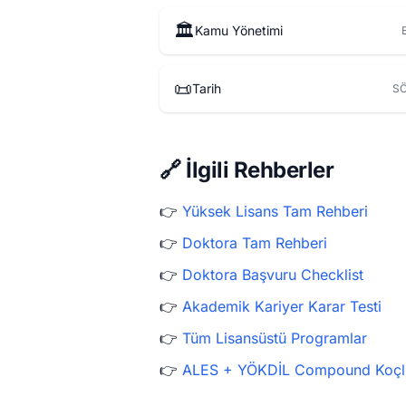
🏛️
Kamu Yönetimi
📜
Tarih
SÖ
🔗 İlgili Rehberler
👉
Yüksek Lisans Tam Rehberi
👉
Doktora Tam Rehberi
👉
Doktora Başvuru Checklist
👉
Akademik Kariyer Karar Testi
👉
Tüm Lisansüstü Programlar
👉
ALES + YÖKDİL Compound Koçl