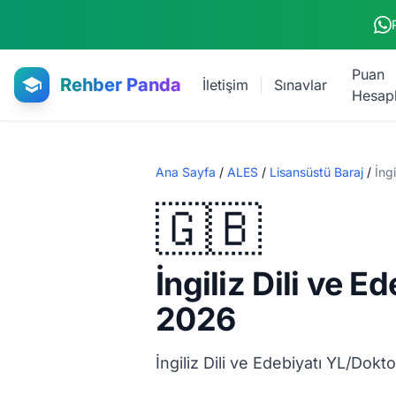
Ana içeriğe atla
Puan
Rehber Panda
İletişim
Sınavlar
Hesap
Ana Sayfa
/
ALES
/
Lisansüstü Baraj
/
İngi
🇬🇧
İngiliz Dili ve 
2026
İngiliz Dili ve Edebiyatı YL/Dokto