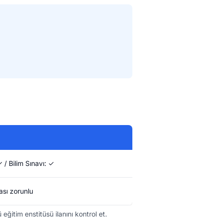
 / Bilim Sınavı: ✓
sı zorunlu
ğitim enstitüsü ilanını kontrol et.