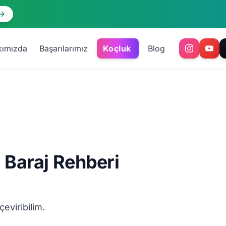
kımızda
Başarılarımız
Koçluk
Blog
S Baraj Rehberi
çeviribilim.