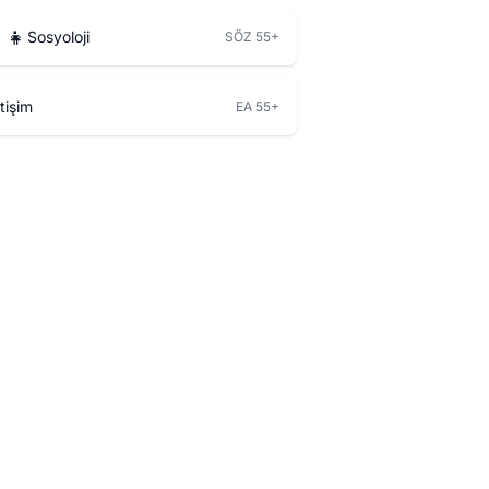
‍👧
Sosyoloji
SÖZ 55+
etişim
EA 55+