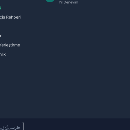
Yıl Deneyim
ş
çiş Rehberi
ri
Yerleştirme
lık
🇮🇷
فارسی