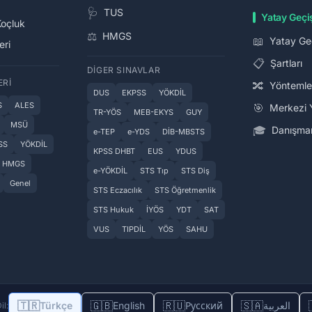
🩺
TUS
Yatay Geçi
Koçluk
⚖️
HMGS
📖
Yatay Ge
eri
📋
Şartları
DIGER SINAVLAR
ERI
🔀
Yöntemle
DUS
EKPSS
YÖKDİL
S
ALES
🎯
Merkezi 
TR-YÖS
MEB-EKYS
GUY
MSÜ
🎓
Danışman
e-TEP
e-YDS
DİB-MBSTS
SS
YÖKDİL
KPSS DHBT
EUS
YDUS
HMGS
e-YÖKDİL
STS Tıp
STS Diş
Genel
STS Eczacılık
STS Öğretmenlik
STS Hukuk
İYÖS
YDT
SAT
VUS
TIPDİL
YÖS
SAHU
🇹🇷
🇬🇧
🇷🇺
🇸🇦
Türkçe
English
Русский
العربية
il: