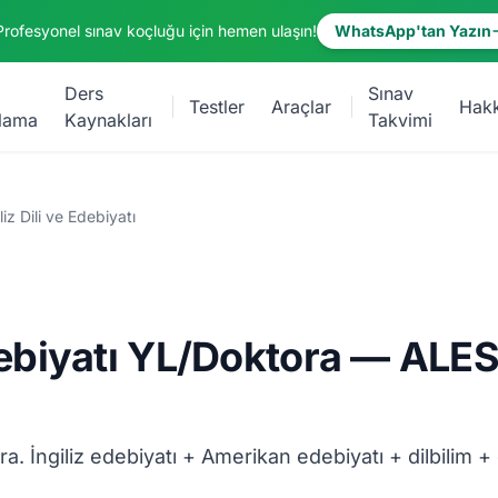
Profesyonel sınav koçluğu için hemen ulaşın!
WhatsApp'tan Yazın
Ders
Sınav
Testler
Araçlar
Hak
lama
Kaynakları
Takvimi
liz Dili ve Edebiyatı
Edebiyatı YL/Doktora — ALE
ra. İngiliz edebiyatı + Amerikan edebiyatı + dilbilim + 