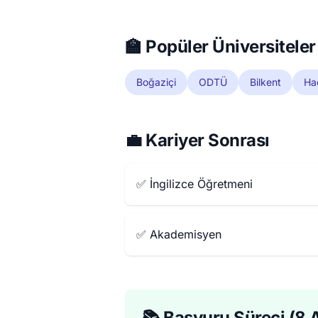
🏫 Popüler Üniversiteler
Boğaziçi
ODTÜ
Bilkent
Ha
💼 Kariyer Sonrası
✅ İngilizce Öğretmeni
✅ Akademisyen
📚 Başvuru Süreci (8