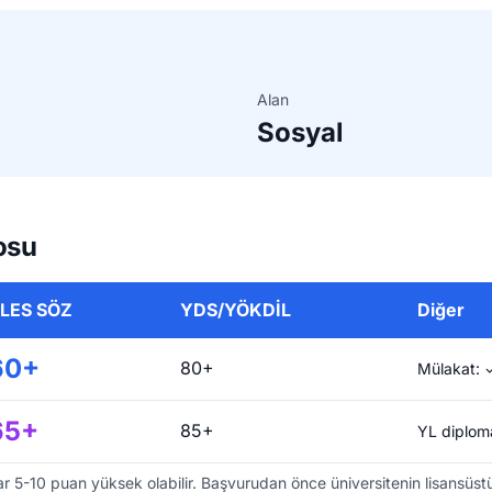
Alan
Sosyal
osu
LES SÖZ
YDS/YÖKDİL
Diğer
60+
80+
Mülakat: ✓
65+
85+
YL diploma
r 5-10 puan yüksek olabilir. Başvurudan önce üniversitenin lisansüstü e