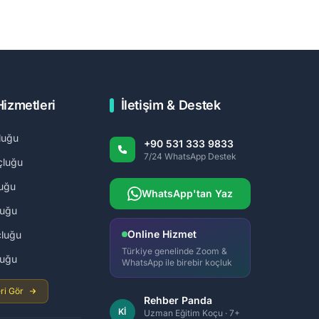
Hizmetleri
İletişim & Destek
luğu
+90 531 333 9833
7/24 WhatsApp Destek
çluğu
uğu
WhatsApp'tan Yaz
luğu
Online Hizmet
luğu
Türkiye genelinde Zoom &
luğu
WhatsApp ile birebir koçluk
ri Gör
Rehber Panda
Kİ
Uzman Eğitim Koçu · 7+