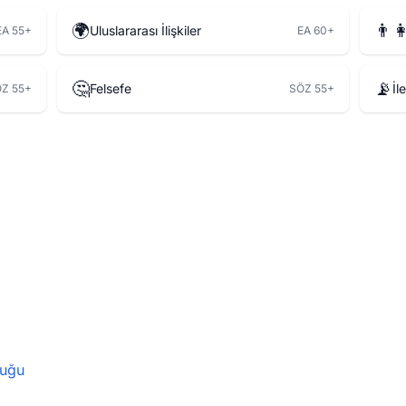
🌍
👨‍
Uluslararası İlişkiler
EA 55+
EA 60+
🤔
📡
Felsefe
İl
Z 55+
SÖZ 55+
uğu