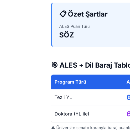
📋 Özet Şartlar
ALES Puan Türü
SÖZ
🎯 ALES + Dil Baraj Tabl
Program Türü
A
Tezli YL
Doktora (YL ile)
⚠️ Üniversite senato kararıyla baraj puanla