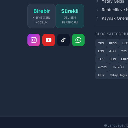
Yatay Geçiş
Rehberlik ve 
Birebir
Sürekli
KIŞIYE ÖZEL
GELIŞEN
Kaynak Öneril
KOÇLUK
PLATFORM
BLOG KATEGORIL
YKS
KPSS
DG
LGS
AGS
YDS
TUS
DUS
EKP
e-YDS
TR-YÖS
GUY
Yatay Geçiş
🌐 Language / D