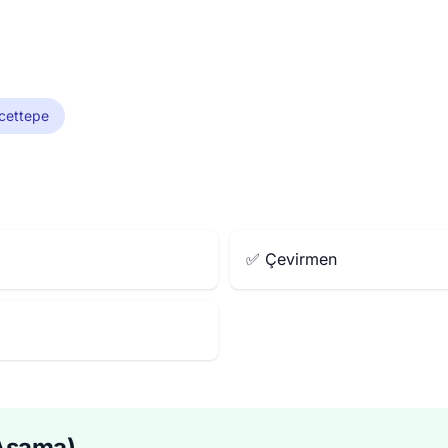
cettepe
✅ Çevirmen
 Aşama)