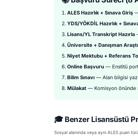
ALES Hazırlık + Sınava Giriş
—
YDS/YÖKDİL Hazırlık + Sınava
Lisans/YL Transkript Hazırla
—
Üniversite + Danışman Araşt
Niyet Mektubu + Referans To
Online Başvuru
— Enstitü por
Bilim Sınavı
— Alan bilgisi yazı
Mülakat
— Komisyon önünde s
🎓 Benzer Lisansüstü P
Sosyal alanında veya aynı ALES puan tür