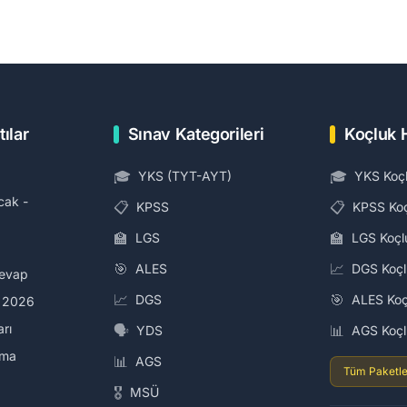
tılar
Sınav Kategorileri
Koçluk 
🎓
🎓
YKS (TYT-AYT)
YKS Koç
cak -
📋
📋
KPSS
KPSS Ko
🏫
🏫
LGS
LGS Koçl
🎯
📈
ALES
DGS Koç
Cevap
📈
🎯
DGS
ALES Koç
i 2026
arı
🗣️
📊
YDS
AGS Koç
ama
📊
AGS
Tüm Paketle
🎖️
MSÜ