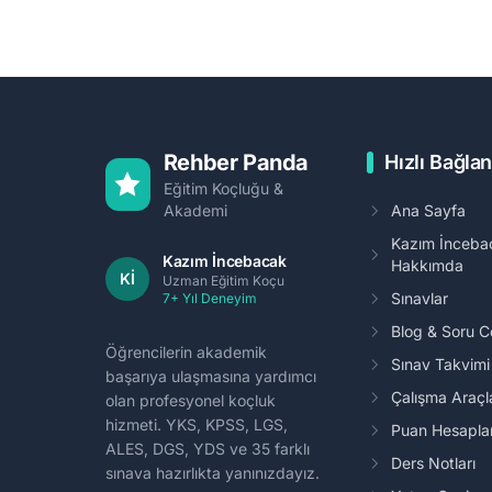
Rehber Panda
Hızlı Bağlan
Eğitim Koçluğu &
Akademi
Ana Sayfa
Kazım İnceba
Kazım İncebacak
Hakkımda
Kİ
Uzman Eğitim Koçu
Sınavlar
7+ Yıl Deneyim
Blog & Soru 
Öğrencilerin akademik
Sınav Takvim
başarıya ulaşmasına yardımcı
Çalışma Araçl
olan profesyonel koçluk
hizmeti. YKS, KPSS, LGS,
Puan Hesapl
ALES, DGS, YDS ve 35 farklı
Ders Notları
sınava hazırlıkta yanınızdayız.