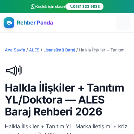
Ana içeriğe atla
Koçluk için ulaşın!
0531 333 9833
Rehber Panda
Ana Sayfa
/
ALES
/
Lisansüstü Baraj
/
Halkla İlişkiler + Tanıtım
📣
Halkla İlişkiler + Tanıtım
YL/Doktora — ALES
Baraj Rehberi 2026
Halkla İlişkiler + Tanıtım YL. Marka iletişimi + kriz