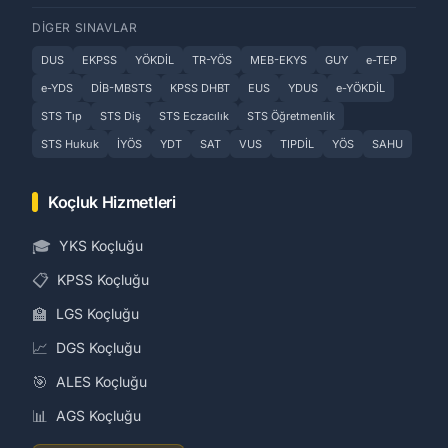
DIGER SINAVLAR
DUS
EKPSS
YÖKDİL
TR-YÖS
MEB-EKYS
GUY
e-TEP
e-YDS
DİB-MBSTS
KPSS DHBT
EUS
YDUS
e-YÖKDİL
STS Tıp
STS Diş
STS Eczacılık
STS Öğretmenlik
STS Hukuk
İYÖS
YDT
SAT
VUS
TIPDİL
YÖS
SAHU
Koçluk Hizmetleri
🎓
YKS Koçluğu
📋
KPSS Koçluğu
🏫
LGS Koçluğu
📈
DGS Koçluğu
🎯
ALES Koçluğu
📊
AGS Koçluğu