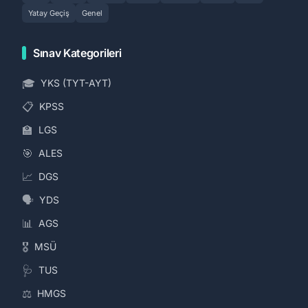
Yatay Geçiş
Genel
Sınav Kategorileri
🎓
YKS (TYT-AYT)
📋
KPSS
🏫
LGS
🎯
ALES
📈
DGS
🗣️
YDS
📊
AGS
🎖️
MSÜ
🩺
TUS
⚖️
HMGS