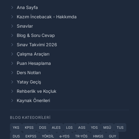
Ana Sayfa
Kazım İncebacak - Hakkımda
Sınavlar
Blog & Soru Cevap
Sınav Takvimi 2026
Çalışma Araçları
Puan Hesaplama
Ders Notları
Yatay Geçiş
Rehberlik ve Koçluk
Kaynak Önerileri
BLOG KATEGORILERI
YKS
KPSS
DGS
ALES
LGS
AGS
YDS
MSÜ
TUS
DUS
EKPSS
YÖKDİL
e-YDS
TR-YÖS
HMGS
GUY