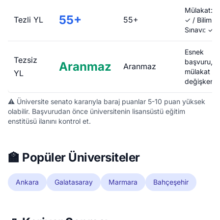
Mülakat:
55+
Tezli YL
55+
✓ / Bilim
Sınavı: ✓
Esnek
Tezsiz
başvuru,
Aranmaz
Aranmaz
mülakat
YL
değişken
⚠️ Üniversite senato kararıyla baraj puanlar 5-10 puan yüksek
olabilir. Başvurudan önce üniversitenin lisansüstü eğitim
enstitüsü ilanını kontrol et.
🏫 Popüler Üniversiteler
Ankara
Galatasaray
Marmara
Bahçeşehir