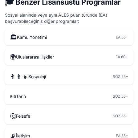
🎓 Benzer Lisansüstü Programlar
Sosyal alanında veya aynı ALES puan türünde (EA)
başvurabileceğiniz diğer programlar:
🏛️
Kamu Yönetimi
EA 55+
🌍
Uluslararası İlişkiler
EA 60+
👨‍👩‍👧
Sosyoloji
SÖZ 55+
📜
Tarih
SÖZ 55+
🤔
Felsefe
SÖZ 55+
📡
İletişim
EA 55+