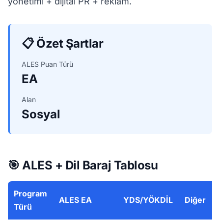
yönetimi + dijital PR + reklam.
📋 Özet Şartlar
ALES Puan Türü
EA
Alan
Sosyal
🎯 ALES + Dil Baraj Tablosu
Program
ALES EA
YDS/YÖKDİL
Diğer
Türü