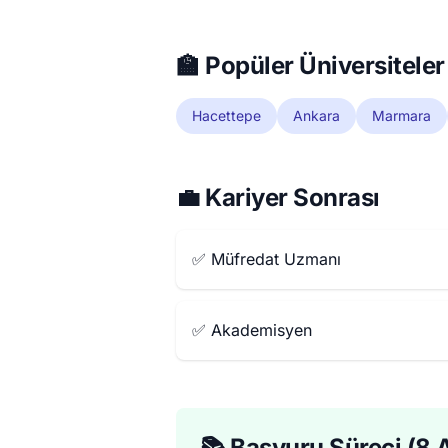
🏫 Popüler Üniversiteler
Hacettepe
Ankara
Marmara
💼 Kariyer Sonrası
✅ Müfredat Uzmanı
✅ Akademisyen
📚 Başvuru Süreci (8