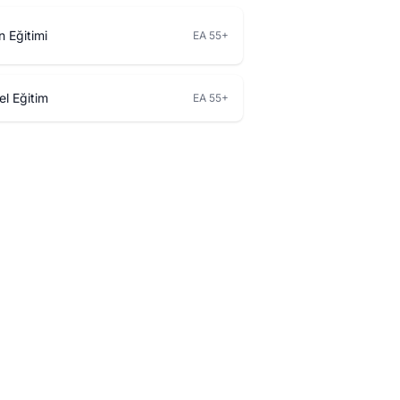
n Eğitimi
EA 55+
el Eğitim
EA 55+