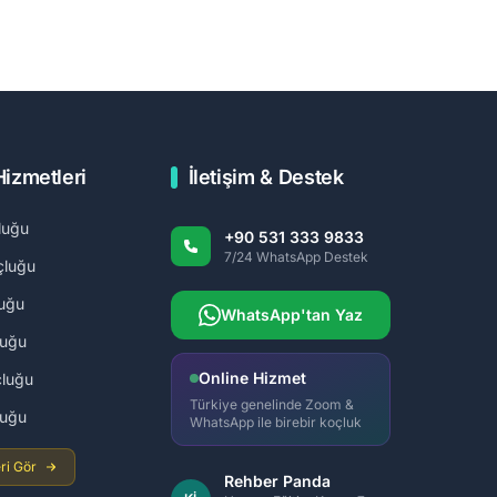
Hizmetleri
İletişim & Destek
luğu
+90 531 333 9833
7/24 WhatsApp Destek
çluğu
uğu
WhatsApp'tan Yaz
luğu
Online Hizmet
luğu
Türkiye genelinde Zoom &
luğu
WhatsApp ile birebir koçluk
ri Gör
Rehber Panda