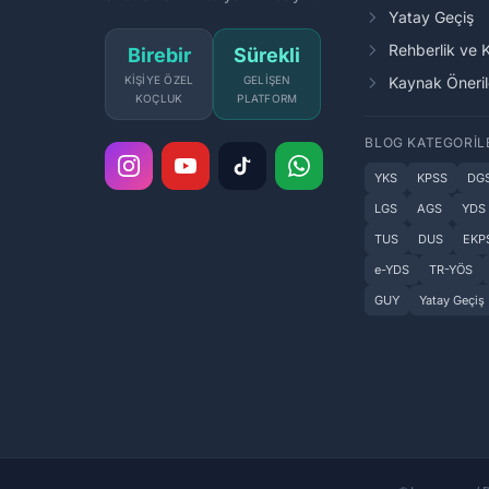
Yatay Geçiş
Rehberlik ve 
Birebir
Sürekli
KIŞIYE ÖZEL
GELIŞEN
Kaynak Öneril
KOÇLUK
PLATFORM
BLOG KATEGORIL
YKS
KPSS
DG
LGS
AGS
YDS
TUS
DUS
EKP
e-YDS
TR-YÖS
GUY
Yatay Geçiş