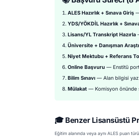
ALES Hazırlık + Sınava Giriş
—
YDS/YÖKDİL Hazırlık + Sınava
Lisans/YL Transkript Hazırla
—
Üniversite + Danışman Araşt
Niyet Mektubu + Referans To
Online Başvuru
— Enstitü por
Bilim Sınavı
— Alan bilgisi yazı
Mülakat
— Komisyon önünde s
🎓 Benzer Lisansüstü P
Eğitim alanında veya aynı ALES puan türü