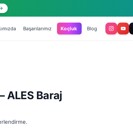
kımızda
Başarılarımız
Koçluk
Blog
— ALES Baraj
erlendirme.