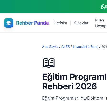
Ana içeriğe atla
Puan
Rehber Panda
İletişim
Sınavlar
Hesap
Ana Sayfa
/
ALES
/
Lisansüstü Baraj
/
Eği
📖
Eğitim Programl
Rehberi 2026
Eğitim Programları YL/Doktora,