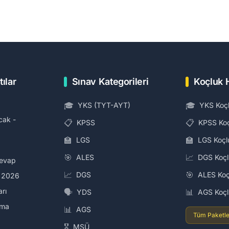
tılar
Sınav Kategorileri
Koçluk 
🎓
🎓
YKS (TYT-AYT)
YKS Koç
cak -
📋
📋
KPSS
KPSS Ko
🏫
🏫
LGS
LGS Koçl
🎯
📈
ALES
DGS Koç
Cevap
📈
🎯
DGS
ALES Koç
i 2026
arı
🗣️
📊
YDS
AGS Koç
ama
📊
AGS
Tüm Paketle
🎖️
MSÜ