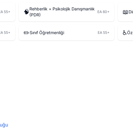
Rehberlik + Psikolojik Danışmanlık
🧠
📖
Di
EA 55+
EA 60+
(PDR)
✏️
♿
Sınıf Öğretmenliği
Öz
EA 55+
EA 55+
uğu