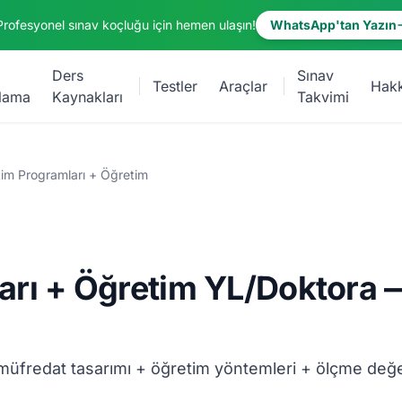
Profesyonel sınav koçluğu için hemen ulaşın!
WhatsApp'tan Yazın
Ders
Sınav
Testler
Araçlar
Hak
lama
Kaynakları
Takvimi
tim Programları + Öğretim
arı + Öğretim YL/Doktora 
 müfredat tasarımı + öğretim yöntemleri + ölçme değ