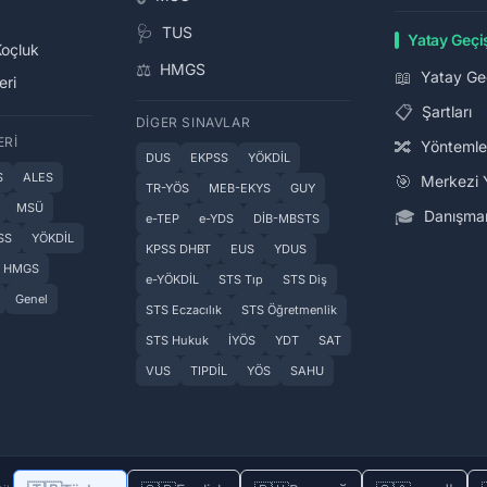
🩺
TUS
Yatay Geçi
Koçluk
⚖️
HMGS
📖
Yatay Ge
eri
📋
Şartları
DIGER SINAVLAR
ERI
🔀
Yöntemle
DUS
EKPSS
YÖKDİL
S
ALES
🎯
Merkezi 
TR-YÖS
MEB-EKYS
GUY
MSÜ
🎓
Danışman
e-TEP
e-YDS
DİB-MBSTS
SS
YÖKDİL
KPSS DHBT
EUS
YDUS
HMGS
e-YÖKDİL
STS Tıp
STS Diş
Genel
STS Eczacılık
STS Öğretmenlik
STS Hukuk
İYÖS
YDT
SAT
VUS
TIPDİL
YÖS
SAHU