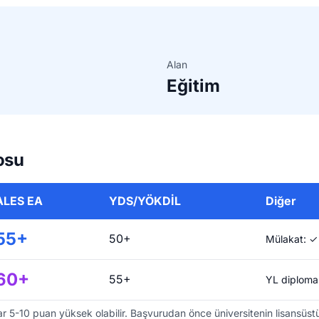
Alan
Eğitim
osu
ALES EA
YDS/YÖKDİL
Diğer
55+
50+
Mülakat: ✓ 
60+
55+
YL diplomas
r 5-10 puan yüksek olabilir. Başvurudan önce üniversitenin lisansüstü e