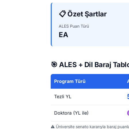
📋 Özet Şartlar
ALES Puan Türü
EA
🎯 ALES + Dil Baraj Tabl
Program Türü
Tezli YL
Doktora (YL ile)
⚠️ Üniversite senato kararıyla baraj puanla