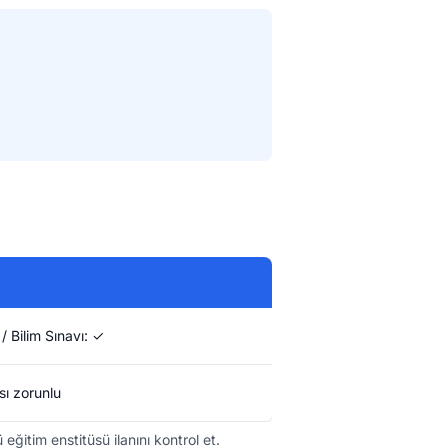
/ Bilim Sınavı: ✓
ı zorunlu
ğitim enstitüsü ilanını kontrol et.