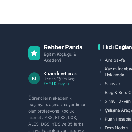
Rehber Panda
Hızlı Bağlan
Eğitim Koçluğu &
Akademi
Ana Sayfa
Kazım İnceba
Kazım İncebacak
Hakkımda
Kİ
Uzman Eğitim Koçu
Sınavlar
7+ Yıl Deneyim
Blog & Soru 
Öğrencilerin akademik
Sınav Takvim
başarıya ulaşmasına yardımcı
Çalışma Araçl
olan profesyonel koçluk
hizmeti. YKS, KPSS, LGS,
Puan Hesapl
ALES, DGS, YDS ve 35 farklı
Ders Notları
sınava hazırlıkta yanınızdayız.