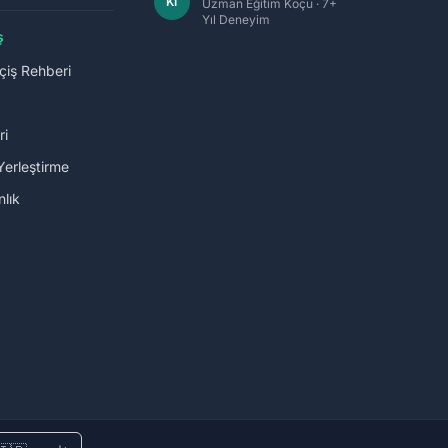
Kİ
Uzman Eğitim Koçu · 7+
Yıl Deneyim
ş
çiş Rehberi
ri
Yerleştirme
lık